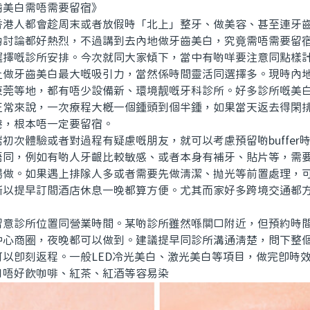
美白需唔需要留宿》
人都會趁周末或者放假時「北上」整牙、做美容、甚至連牙齒
啲討論都好熱烈，不過講到去內地做牙齒美白，究竟需唔需要留
選擇嘅診所安排。今次就同大家傾下，當中有啲咩要注意同點樣
牙齒美白最大嘅吸引力，當然係時間靈活同選擇多。現時內地
東莞等地，都有唔少設備新、環境靓嘅牙科診所。好多診所嘅美
正常來說，一次療程大概一個鍾頭到個半鍾，如果當天返去得閑
港，根本唔一定要留宿。
次體驗或者對過程有疑慮嘅朋友，就可以考慮預留啲buffer
唔同，例如有啲人牙齦比較敏感、或者本身有補牙、貼片等，需
場做。如果遇上排隊人多或者需要先做清潔、抛光等前置處理，
所以提早訂間酒店休息一晚都算方便。尤其而家好多跨境交通都
。
診所位置同營業時間。某啲診所雖然喺關口附近，但預約時間
中心商圈，夜晚都可以做到。建議提早同診所溝通清楚，問下整
可以即刻返程。一般LED冷光美白、激光美白等項目，做完即時
日唔好飲咖啡、紅茶、紅酒等容易染