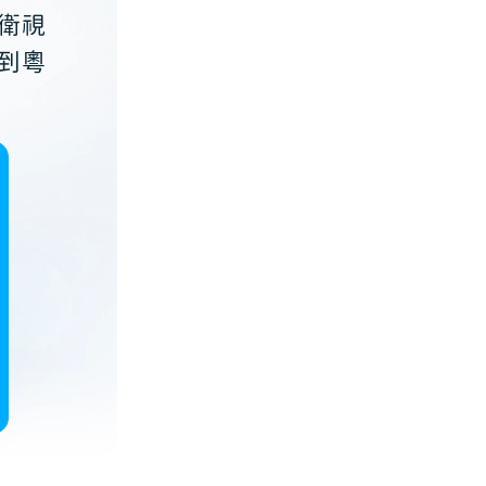
衛視
到粵