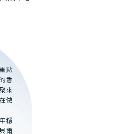
重點
的香
聚來
在做
年穩
貝爾