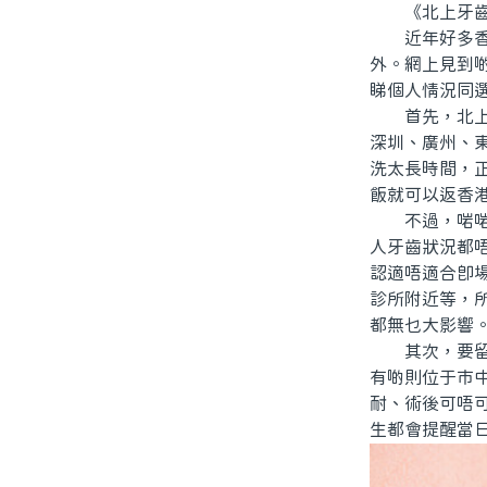
《北上牙齒
近年好多香港
外。網上見到
睇個人情況同
首先，北上做
深圳、廣州、
洗太長時間，
飯就可以返香
不過，啱啱初
人牙齒狀況都
認適唔適合即
診所附近等，
都無乜大影響
其次，要留意
有啲則位于市
耐、術後可唔
生都會提醒當