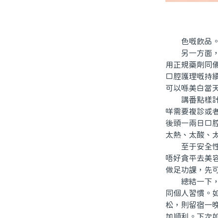
色嘅飲品。所
另一方面，唔
用正規藥劑同
口腔護理嘅持
可以喺美白當
講番點樣計劃
咩需要複診或
後頭一兩日口
太熱、太酸、
至于安全性問
唔好貪平去美
做足功課，先
總結一下，其
同個人習慣。
松，則留宿一
加順利。下次