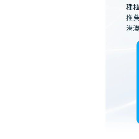
種
推
港