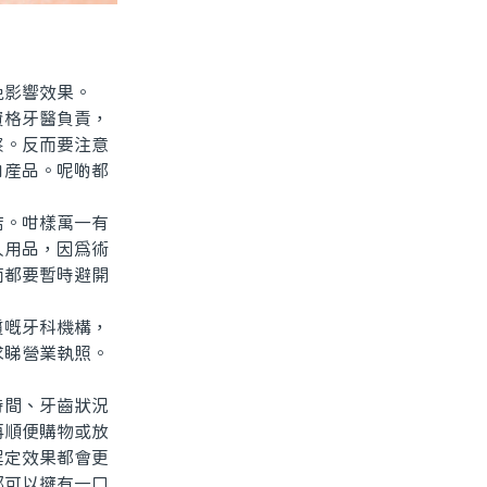
影響效果。
格牙醫負責，
察。反而要注意
白産品。呢啲都
。咁樣萬一有
人用品，因爲術
面都要暫時避開
嘅牙科機構，
求睇營業執照。
間、牙齒狀況
再順便購物或放
程定效果都會更
都可以擁有一口