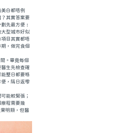
美白都唔例
宿？其實答案要
計劃先最方便﹗
大型城市好似
白項目其實都唔
排期，做完食個
時間。畢竟每個
要醫生先檢查確
可能整日都要喺
方便，隔日返嚟
可能較緊張；
個療程需要幾
效果明顯，但醫