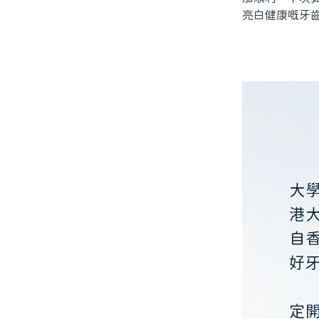
亮白健康嘅牙
大
港
自
好
定