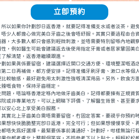
立即預約
以如果你計劃即日返香港，就要記得准備支水或者淡茶，避免
少人都擔心做完美白牙齒之後會唔舒服。其實只要過程由合資
儀器，大多數人都只會感到輕微刺激，並唔需要特別留喺內地觀
續性，例如醫生可能會建議返去後使用指定牙膏或者居家鞏固美
天了解清楚，返香港繼續跟進。
如果真係要留宿，建議選擇近關口交通方便、環境整潔嘅酒店
者第二日再補做，都方便安排。記得准備牙刷牙膏、漱口水等個
腔比較敏感，最好避免用太刺激性強嘅清潔用品。另外，飲食方
太辣嘅食物，保持牙齒穩定。
題，唔論喺香港定喺內地做牙齒美白，記得都要揀有正規資質
容院或非專業地方。可以上網睇下評價、了解醫生背景、甚至要
可以安心北上享受美白服務。
實北上牙齒美白需唔需要留宿，冇固定答案，要視乎你預約時
如果想快快脆脆整完即日返港，完全可行；但如果想慢慢享受、
晚都唔失爲好選擇。最緊要係事前溝通好、計劃好，咁樣無論行
如果你都考慮北上整靓個笑容，不妨參考下以上貼士，輕輕松松