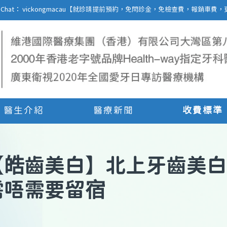
27 | WeChat： vickongmacau【就診請提前預約，免問診金，免檢查費，報銷
醫生介紹
醫療新聞
收費標準
【
皓齒美白
】
北上牙齒美白
需唔需要留宿