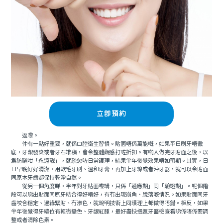
立即預約
返嚟。
仲有一點好重要，就係口腔衛生習慣。貼面唔係萬能嘅，如果平日刷牙唔徹
底，牙龈發炎或者牙石堆積，會令整體觀感打咗折扣。有啲人做完牙貼面之後，以
爲防曬咁「永遠靓」，就疏忽咗日常護理，結果半年後覺效果唔如預期。其實，日
日早晚好好清潔，用軟毛牙刷、溫和牙膏，再加上牙線或者沖牙器，就可以令貼面
同原本牙齒都保持乾淨自然。
從另一個角度睇，半年對牙貼面嚟講，只係「適應期」同「驗證期」。呢個階
段可以睇出貼面同原牙結合得好唔好，有冇出現崩角、脫落嘅情況。如果貼面同牙
齒咬合穩定、邊緣緊貼、冇滲色，就說明技術上同護理上都做得唔錯。相反，如果
半年後覺得牙縫位有輕微變色、牙龈紅腫，最好盡快搵返牙醫檢查看睇係唔係要調
整或者清除色素。