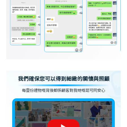
我們確保您可以得到細緻的關懷與照顧
每壹份禮物嘅背後都係顧客對我哋嘅認可同安心