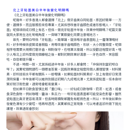
北上牙貼面美白半年後變化明顯嗎
《北上牙貼面美白半年後變化明顯嗎》
呢幾年，好多香港人都會選擇「北上」做牙齒美白同貼面，原因好簡單——方
便、選擇多，而且服務愈來愈專業。尤其係想改善牙齒顔色或者形態嘅人，「牙貼
面」呢個項目成日榜上有名。但係，做完牙貼面半年後，效果仲明顯嗎？呢篇文章
就同大家用生活化啲嘅角度，一齊睇下實際變化同要注意嘅地方。
首先，要明白咩係「牙貼面」。簡單講，就係喺牙齒表面貼上一層薄薄嘅材
料，好多時候係瓷質或者樹脂，用嚟改善牙齒嘅顔色、形狀、大小同整齊度。呢個
程序唔需要大規模打磨牙齒，相對保守，也唔算太複雜，所以受歡迎程度好高。唔
少人喺北上診所度做完個療程之後，都對初期效果好滿意——牙色自然、笑容靓
咗、自信都提升曬。
不過，時間一耐，尤其係經過半年後，好多人都會問：「仲保持到當初咁白
咩？」其實呢個問題冇一個標准答案，因爲效果穩定程度同個人護理習慣、材料質
素、診所技術水平都有關系。一般嚟講，如果貼面材料質素好，加上有做好日常清
潔同保養，半年後都可以維持到接近初期八九成嘅光澤。尤其係瓷貼面，佢本身材
質好耐汙耐色變，通常唔會輕易變黃。
但如果平日飲食習慣比較「重口味」——好似成日飲咖啡、奶茶、紅酒，或者
食深色食物，例如咖喱、醬油、朱古力——咁牙貼面表面都可能受染色影響。雖然
瓷貼面比真牙更容易清潔，但長時間積聚都難免有輕微色差。所以，半年後如果你
發覺色澤有少少變啞、唔再咁透亮，其實都係正常現象，可以考慮返診所做下抛光
護理，效果通常會即刻