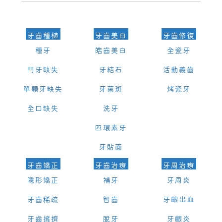
的時間及資料，並且重新預約的日期及時段
牙齒種植
牙齒美白
牙齒修復
種牙
皓齒美白
全瓷牙
門牙缺失
牙結石
活動義齒
單顆牙缺失
牙菌斑
烤瓷牙
全口缺失
洗牙
四環素牙
牙貼面
牙齒矯正
牙齒治療
牙周治療
隱形矯正
補牙
牙周炎
牙齒稀疏
智齒
牙齦出血
牙齒擁擠
脫牙
牙齦炎