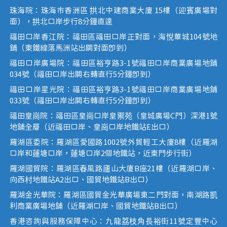
珠海院：珠海市香洲區 拱北中建商業大廈 15樓（迎賓廣場對
面），拱北口岸步行8分鐘直達
福田口岸香江院：福田區福田口岸正對面，海悅華城104號地
鋪（東鐵線落馬洲站出關對面即到）
福田口岸廣場院：福田區裕亨路3-1號福田口岸商業廣場地鋪
034號（福田口岸出關右轉直行5分鐘即到）
福田口岸星光院：福田區裕亨路3-1號福田口岸商業廣場地鋪
033號（福田口岸出關右轉直行5分鐘即到）
福田皇崗院：福田區皇崗口岸皇禦苑（皇城廣場C門）深港1號
地鋪全層（近福田口岸、皇崗口岸地鐵站E出口）
羅湖區委院：羅湖區愛國路1002號外貿輕工大廈8樓（近羅湖
口岸和蓮塘口岸，蓮塘口岸2個地鐵站，近東門步行街）
羅湖國貿院：羅湖區春風路廬山大廈B座21樓（近羅湖口岸、
向西村地鐵站A2出口、國貿地鐵站B出口）
羅湖金光華院：羅湖區國貿金光華廣場東二門對面，南湖路凱
利商業廣場地鋪（近羅湖口岸、國貿地鐵站B出口）
香港咨詢與服務保障中心：九龍荔枝角長裕街11號定豐中心