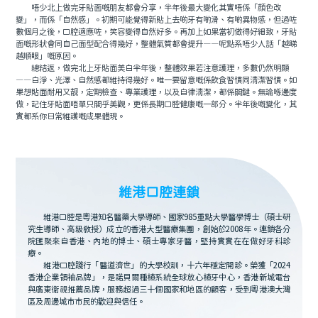
唔少北上做完牙貼面嘅朋友都會分享，半年後最大變化其實唔係「顔色改
變」，而係「自然感」。初期可能覺得新貼上去啲牙有啲滑、有啲異物感，但過咗
數個月之後，口腔適應咗，笑容變得自然好多。再加上如果當初做得好細致，牙貼
面嘅形狀會同自己面型配合得幾好，整體氣質都會提升——呢點系唔少人話「越睇
越順眼」嘅原因。
總結返，做完北上牙貼面美白半年後，整體效果若注意護理，多數仍然明顯
——白淨、光澤、自然感都維持得幾好。唯一要留意嘅係飲食習慣同清潔習慣。如
果想貼面耐用又靓，定期檢查、專業護理，以及自律清潔，都係關鍵。無論喺邊度
做，記住牙貼面唔單只關乎美觀，更係長期口腔健康嘅一部分。半年後嘅變化，其
實都系你日常維護嘅成果體現。
維港口腔連鎖
維港口腔是粵港知名醫藥大學導師、國家985重點大學醫學博士（碩士研
究生導師、高級教授）成立的香港大型醫療集團，創始於2008年。連鎖各分
院匯聚來自香港、內地的博士、碩士專家牙醫，堅持實實在在做好牙科診
療。
維港口腔踐行「醫道濟世」的大學校訓，十六年穩定開診。榮獲「2024
香港企業領袖品牌」，是諾貝爾種植系統全球放心植牙中心，香港新城電台
與廣東衛視推薦品牌，服務超過三十個國家和地區的顧客，受到粵港澳大灣
區及周邊城市市民的歡迎與信任。