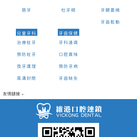
箍牙
杜牙根
牙齦萎縮
牙齒鬆動
兒童牙科
牙齒保健
治療蛀牙
牙科通識
預防蛀牙
口腔異味
換牙護理
預防牙病
窩溝封閉
牙齒缺失
友情鏈接