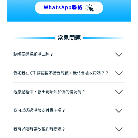
WhatsApp聯絡
常見問題
點解要選擇維港口腔？
維港口腔踐行「醫道濟世」的大學校訓，各分院匯聚來自香港、內地的
博士碩士高資歷牙醫，十七年穩定開診。榮獲「2024香港企業領袖品
假如我在 CT 掃描後不接受報價，我將會被收費嗎？？
牌」、「2025香港企業領袖品牌」，是諾貝爾種植系統全球放心植牙中
心，香港新城電台與廣東衛視推薦品牌
不會！只要未開始實際服務之前，你不會被收取任何費用。
至今已服務超過三十個國家和地區的顧客，受到粵港澳大灣區及周邊城
市市民極高的口碑評價及信任推薦 珠海、深圳設有八大分院，香港亦設
治療過程中，會出現額外加價的情況嗎？
有咨詢及服務保障中心，有任何問題都可以隨時預約免費咨詢，讓人十
分放心
不會，治療前我們會詳細說明治療方案及對應的價錢，顧客同意並簽字
後，我們才會正式進行診療服務
我可以透過港幣支付費用嗎？
可以。維港口腔會按照當日匯率轉算收取費用，而匯率會及時告知客人
我可以隨時更改預約時間嗎？
可以，請盡早通過wechat或whatsapp聯絡我們，告知我們你原本預約