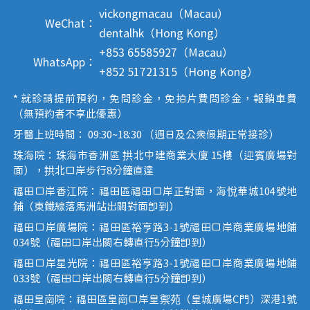
vickongmacau（Macau）
WeChat：
dentalhk（Hong Kong）
+853 65585927（Macau）
WhatsApp：
+852 51721315（Hong Kong）
* 就診請提前預約，免問診金，免拍片費問診金，報銷車費
（無預約者不享此優惠）
牙醫上班時間： 09:30~18:30 （週日及公眾假期正常接診）
珠海院：珠海市香洲區 拱北中建商業大廈 15樓（迎賓廣場對
面），拱北口岸步行8分鐘直達
福田口岸香江院：福田區福田口岸正對面，海悅華城104號地
鋪（東鐵線落馬洲站出關對面即到）
福田口岸廣場院：福田區裕亨路3-1號福田口岸商業廣場地鋪
034號（福田口岸出關右轉直行5分鐘即到）
福田口岸星光院：福田區裕亨路3-1號福田口岸商業廣場地鋪
033號（福田口岸出關右轉直行5分鐘即到）
福田皇崗院：福田區皇崗口岸皇禦苑（皇城廣場C門）深港1號