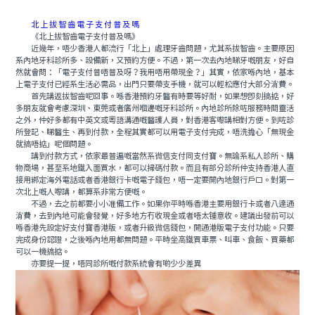
北上拔智齒電子支付普及嗎
《北上拔智齒電子支付普及嗎》
近幾年，唔少香港人都流行「北上」處理牙齒問題，尤其系拔智齒。主要原因
系內地牙科診所多、設備新，又預約方便。不過，第一次去內地睇牙嘅朋友，好自
然就會問：「電子支付普唔普及呀？我用唔用帶現金？」其實，依家喺內地，基本
上電子支付已經系生活必需品，出門只要帶支手機，就可以輕松應付大部分消費。
首先講返拔智齒呢回事。喺香港預約牙醫有時要等好耐，如果想即刻搞掂，好
多朋友就會考慮深圳、東莞或者廣州嗰邊嘅牙科診所。內地診所除咗服務時間靈活
之外，仲好多都有中英文或粵語溝通嘅醫護人員，對香港客嚟講相對方便。到咗診
所登記、睇醫生、再到付款，全程其實都可以用電子支付完成，唔洗擔心「無現金
就搞唔掂」呢個問題。
講到付款方式，依家最普遍嘅當然系微信支付同支付寶。無論系私人診所、購
物商場，甚至系地鐵入面買水，都可以掃碼付款。而且有部分診所仲支持香港人直
接用綁定海外電話或者香港銀行卡嘅電子錢包，唔一定要開內地銀行戶口。對第一
次北上嘅人嚟講，都算系非常方便嘅。
不過，去之前都要小小准備工作。如果你平時喺香港主要用銀行卡或者八達通
消費，去到內地可能會發覺，好多地方冇收現金或者唔太锺意收。建議出發前可以
喺香港先設定好支付寶香港版，或者升級微信錢包，開通港版電子支付功能。只要
完成身份認證，之後喺內地用都無問題。平時坐高鐵買車票、叫車、食飯、買藥都
可以一機搞掂。
亦要提一提，唔同診所嘅付款系統會有啲少少差異