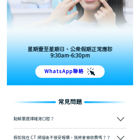
星期壹至星期日、公眾假期正常應診
9:30am-6:30pm
WhatsApp聯絡
常見問題
點解要選擇維港口腔？
維港口腔踐行「醫道濟世」的大學校訓，各分院匯聚來自香港、內地的
博士碩士高資歷牙醫，十七年穩定開診。榮獲「2024香港企業領袖品
假如我在 CT 掃描後不接受報價，我將會被收費嗎？？
牌」、「2025香港企業領袖品牌」，是諾貝爾種植系統全球放心植牙中