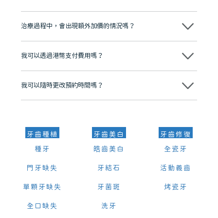
心，香港新城電台與廣東衛視推薦品牌
不會！只要未開始實際服務之前，你不會被收取任何費用。
至今已服務超過三十個國家和地區的顧客，受到粵港澳大灣區及周邊城
市市民極高的口碑評價及信任推薦 珠海、深圳設有八大分院，香港亦設
治療過程中，會出現額外加價的情況嗎？
有咨詢及服務保障中心，有任何問題都可以隨時預約免費咨詢，讓人十
分放心
不會，治療前我們會詳細說明治療方案及對應的價錢，顧客同意並簽字
後，我們才會正式進行診療服務
我可以透過港幣支付費用嗎？
可以。維港口腔會按照當日匯率轉算收取費用，而匯率會及時告知客人
我可以隨時更改預約時間嗎？
可以，請盡早通過wechat或whatsapp聯絡我們，告知我們你原本預約
的時間及資料，並且重新預約的日期及時段
牙齒種植
牙齒美白
牙齒修復
種牙
皓齒美白
全瓷牙
門牙缺失
牙結石
活動義齒
單顆牙缺失
牙菌斑
烤瓷牙
全口缺失
洗牙