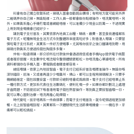
科會有自己獨立收銀系統，掃碼入面會自動跳出價項；有啲地方就可能另外畀
二維碼畀你自己掃。無論點樣，工作人員一般都會教你點樣操作，唔洗驚唔明。另
外，如果真系擔心手機冇電或者網絡唔穩，可以准備少少現金以防萬一，不過現實
上用到現金嘅機會已經好少。
講到電子支付普及，其實依家內地員工出糧、睇病、繳費、甚至食街邊檔都系
電子方式。呢種無現金生活方式令到整體效率提高咗好多；對香港人嚟講，只要習
慣咗電子支付系統，其實系一件好方便嘅事。尤其喺你拔牙之後口腫講唔到嘢，用
掃碼付款真系方便過拎錢包掏錢多多聲。
仲有一點值得講，部分診所在付款後仲會通過微信或者手機App提供電子病曆
或者複診提醒，完全數字化嘅流程令整個體驗更輕松。你唔洗擔心單據唔見，所有
資料都儲存在手機入面，要報銷或者翻查都容易。
總括嚟講，依家上內地拔智齒，電子支付已經系好普及嘅標准操作。無論你喺
深圳福田、前海，又或者再遠少少嘅廣州、佛山，都可以全程用掃碼解決。只要手
機網絡穩定、錢包設置妥當，付款部分絕對唔會成爲麻煩。電子支付已經唔單止系
一種付款方式，更加系代表住生活數碼化、便利化嘅一步。如果你都計劃北上處理
牙齒問題，不妨提前試下喺香港用電子錢包熟習操作，等到真正要拔智齒嗰一日，
就可以專心面對治療，唔洗再擔心點俾錢。
時代變咗，拔牙唔再系一件麻煩事；而電子支付嘅普及，就令呢個過程更加順
暢。北上拔智齒嘅旅程，其實都系一次體驗現代生活節奏嘅機會——一機在手，牙
痛都可以輕松搞掂。