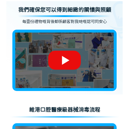
我們確保您可以得到細緻的關懷與照顧
每壹份禮物嘅背後都係顧客對我哋嘅認可同安心
維港口腔醫療級器械消毒流程