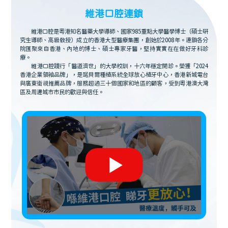
維港口腔連鎖
維港口腔是粵港知名醫藥大學導師、國家985重點大學醫學博士（碩士研
究生導師、高級教授）成立的香港大型醫療集團，創始於2008年。連鎖各分
院匯聚來自香港、內地的博士、碩士專家牙醫，堅持實實在在做好牙科診
療。
維港口腔踐行「醫道濟世」的大學校訓，十六年穩定開診。榮獲「2024
香港企業領袖品牌」，是諾貝爾種植系統全球放心植牙中心，香港新城電台
與廣東衛視推薦品牌，服務超過三十個國家和地區的顧客，受到粵港澳大灣
區及周邊城市市民的歡迎與信任。