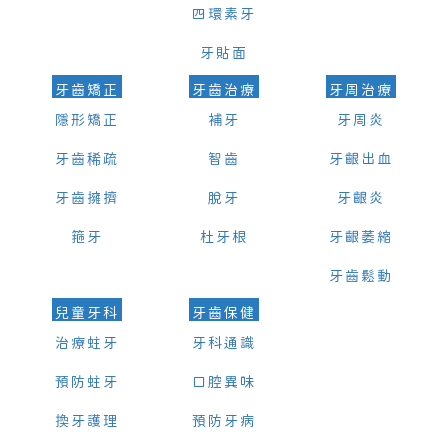
四環素牙
牙貼面
牙齒矯正
牙齒治療
牙周治療
隱形矯正
補牙
牙周炎
牙齒稀疏
智齒
牙齦出血
牙齒擁擠
脫牙
牙齦炎
箍牙
杜牙根
牙齦萎縮
牙齒鬆動
兒童牙科
牙齒保健
治療蛀牙
牙科通識
預防蛀牙
口腔異味
換牙護理
預防牙病