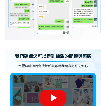
我們確保您可以得到細緻的關懷與照顧
每壹份禮物嘅背後都係顧客對我哋嘅認可同安心