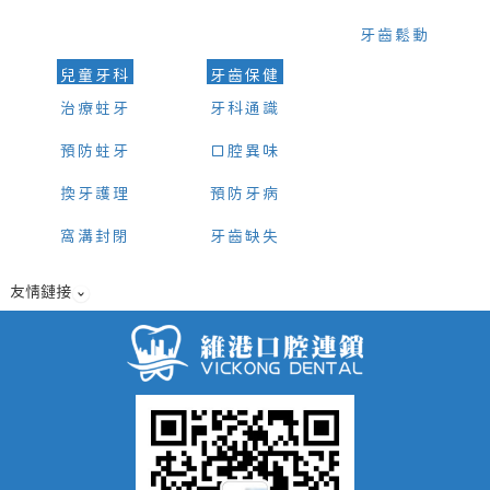
牙齒鬆動
兒童牙科
牙齒保健
治療蛀牙
牙科通識
預防蛀牙
口腔異味
換牙護理
預防牙病
窩溝封閉
牙齒缺失
友情鏈接