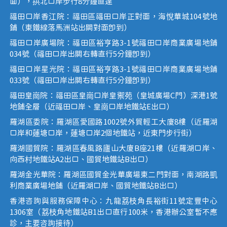
面），拱北口岸步行8分鐘直達
福田口岸香江院：福田區福田口岸正對面，海悅華城104號地
鋪（東鐵線落馬洲站出關對面即到）
福田口岸廣場院：福田區裕亨路3-1號福田口岸商業廣場地鋪
034號（福田口岸出關右轉直行5分鐘即到）
福田口岸星光院：福田區裕亨路3-1號福田口岸商業廣場地鋪
033號（福田口岸出關右轉直行5分鐘即到）
福田皇崗院：福田區皇崗口岸皇禦苑（皇城廣場C門）深港1號
地鋪全層（近福田口岸、皇崗口岸地鐵站E出口）
羅湖區委院：羅湖區愛國路1002號外貿輕工大廈8樓（近羅湖
口岸和蓮塘口岸，蓮塘口岸2個地鐵站，近東門步行街）
羅湖國貿院：羅湖區春風路廬山大廈B座21樓（近羅湖口岸、
向西村地鐵站A2出口、國貿地鐵站B出口）
羅湖金光華院：羅湖區國貿金光華廣場東二門對面，南湖路凱
利商業廣場地鋪（近羅湖口岸、國貿地鐵站B出口）
香港咨詢與服務保障中心：九龍荔枝角長裕街11號定豐中心
1306室（荔枝角地鐵站B1出口直行100米，香港辦公室暫不應
診，主要咨詢接待）