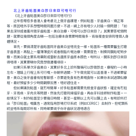
北上牙齒貼面美白即日來回可唔可行
《北上牙齒貼面美白即日來回可唔可行》
近年愈嚟愈多香港人會考慮北上做牙齒護理，例如貼面、牙齒美白、矯正等
等，原因唔外乎系想慳時間同圖方便。不過，網上亦有唔少人討論一個問題：「如
果去深圳或者廣州做牙齒貼面，美白治療，可唔可以即日來回？」其實要答呢個問
題，就要從幾個角度去睇──包括治療本身需要時間幾多、術後複查安排同埋個人身
體情況。
首先，要搞清楚牙齒貼面同牙齒美白並唔完全一樣。貼面系一種需要醫生打磨
牙齒表面，再黏上一層薄薄瓷片或者樹脂片嘅治療，需要度色、制模同黐貼呢啲步
驟。而美白就主要系用藥劑或雷射去還原牙齒原本顔色。咁所以，關系到即日來回
得唔得，其實要睇你究竟想做邊種項目。
如果只系單次牙齒美白，其實好多北上診所聲稱可以即做即走，療程約一小時
左右，理論上行程上系可行嘅。你朝早過關，下午做完就可以返香港。不過都要留
意，美白之後牙齒會有短暫敏感，亦要避免食有色素嘅食物。如果你未試過類似療
程，最好預留多少少時間觀察反應，唔好趕住走。
但如果講到貼面，就冇咁簡單。好多貼面都需要先檢查牙齒狀態，確定有冇蛀
牙、牙周病、牙肉炎等問題，然後先打磨同掃描牙齒，再由牙科技師制作貼面。一
般情況下，制作貼面至少要幾日時間，甚至一星期以上先可以黐上去。有啲診所打
出「即日貼面」嘅廣告，通常指用即場打印系統（例如CEREC）去制作，但呢類系
統並唔系每間診所有，同時都要視乎你牙齒狀況適唔適合