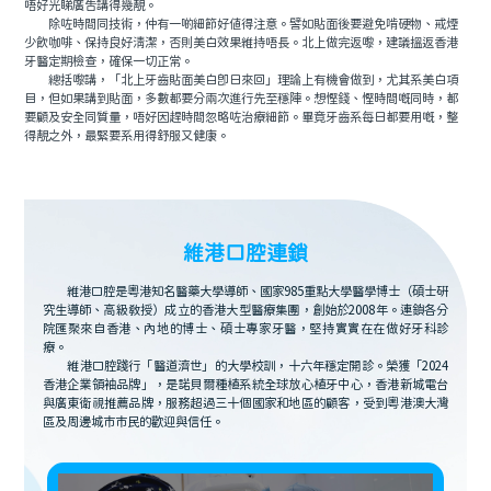
唔好光睇廣告講得幾靚。
除咗時間同技術，仲有一啲細節好值得注意。譬如貼面後要避免啃硬物、戒煙
少飲咖啡、保持良好清潔，否則美白效果維持唔長。北上做完返嚟，建議搵返香港
牙醫定期檢查，確保一切正常。
總括嚟講，「北上牙齒貼面美白即日來回」理論上有機會做到，尤其系美白項
目，但如果講到貼面，多數都要分兩次進行先至穩陣。想慳錢、慳時間嘅同時，都
要顧及安全同質量，唔好因趕時間忽略咗治療細節。畢竟牙齒系每日都要用嘅，整
得靚之外，最緊要系用得舒服又健康。
維港口腔連鎖
維港口腔是粵港知名醫藥大學導師、國家985重點大學醫學博士（碩士研
究生導師、高級教授）成立的香港大型醫療集團，創始於2008年。連鎖各分
院匯聚來自香港、內地的博士、碩士專家牙醫，堅持實實在在做好牙科診
療。
維港口腔踐行「醫道濟世」的大學校訓，十六年穩定開診。榮獲「2024
香港企業領袖品牌」，是諾貝爾種植系統全球放心植牙中心，香港新城電台
與廣東衛視推薦品牌，服務超過三十個國家和地區的顧客，受到粵港澳大灣
區及周邊城市市民的歡迎與信任。