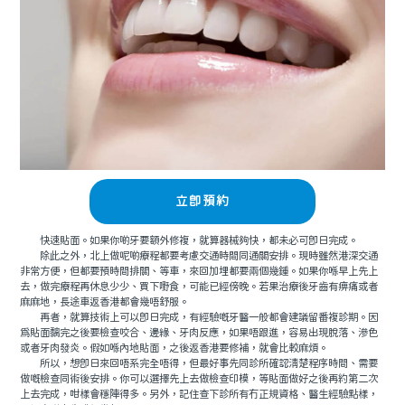
立即預約
快速貼面。如果你啲牙要額外修複，就算器械夠快，都未必可即日完成。
除此之外，北上做呢啲療程都要考慮交通時間同通關安排。現時雖然港深交通
非常方便，但都要預時間排關、等車，來回加埋都要兩個幾鍾。如果你喺早上先上
去，做完療程再休息少少、買下嘢食，可能已經傍晚。若果治療後牙齒有痹痛或者
麻麻地，長途車返香港都會幾唔舒服。
再者，就算技術上可以即日完成，有經驗嘅牙醫一般都會建議留番複診期。因
爲貼面黐完之後要檢查咬合、邊緣、牙肉反應，如果唔跟進，容易出現脫落、滲色
或者牙肉發炎。假如喺內地貼面，之後返香港要修補，就會比較麻煩。
所以，想即日來回唔系完全唔得，但最好事先同診所確認清楚程序時間、需要
做嘅檢查同術後安排。你可以選擇先上去做檢查印模，等貼面做好之後再約第二次
上去完成，咁樣會穩陣得多。另外，記住查下診所有冇正規資格、醫生經驗點樣，