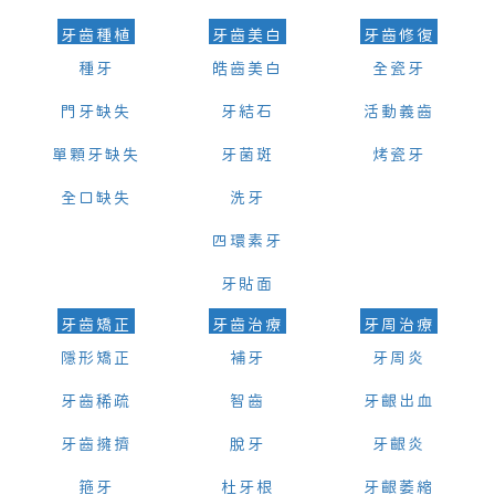
牙齒種植
牙齒美白
牙齒修復
種牙
皓齒美白
全瓷牙
門牙缺失
牙結石
活動義齒
單顆牙缺失
牙菌斑
烤瓷牙
全口缺失
洗牙
四環素牙
牙貼面
牙齒矯正
牙齒治療
牙周治療
隱形矯正
補牙
牙周炎
牙齒稀疏
智齒
牙齦出血
牙齒擁擠
脫牙
牙齦炎
箍牙
杜牙根
牙齦萎縮