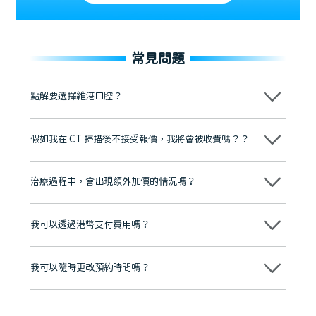
常見問題
點解要選擇維港口腔？
維港口腔踐行「醫道濟世」的大學校訓，各分院匯聚來自香港、內地的
博士碩士高資歷牙醫，十七年穩定開診。榮獲「2024香港企業領袖品
假如我在 CT 掃描後不接受報價，我將會被收費嗎？？
牌」、「2025香港企業領袖品牌」，是諾貝爾種植系統全球放心植牙中
心，香港新城電台與廣東衛視推薦品牌
不會！只要未開始實際服務之前，你不會被收取任何費用。
至今已服務超過三十個國家和地區的顧客，受到粵港澳大灣區及周邊城
市市民極高的口碑評價及信任推薦 珠海、深圳設有八大分院，香港亦設
治療過程中，會出現額外加價的情況嗎？
有咨詢及服務保障中心，有任何問題都可以隨時預約免費咨詢，讓人十
分放心
不會，治療前我們會詳細說明治療方案及對應的價錢，顧客同意並簽字
後，我們才會正式進行診療服務
我可以透過港幣支付費用嗎？
可以。維港口腔會按照當日匯率轉算收取費用，而匯率會及時告知客人
我可以隨時更改預約時間嗎？
可以，請盡早通過wechat或whatsapp聯絡我們，告知我們你原本預約
的時間及資料，並且重新預約的日期及時段