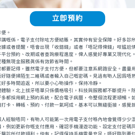
立即預約
便。
嘅係，電子支付除咗方便結賬，其實仲有安全保障。好多診所
收據或者提醒，唔會出現「收錯錢」或者「唔記得俾錢」咁尴尬
子平台預約、改期或者查詢療程進度，俾人感覺好專業又現代化
呢種無現金服務真係有效節省時間。
要記得，雖然電子支付方便，但都要注意系網路安全。盡量用
唔好隨便掃陌生二維碼或者輸入自己嘅密碼。見過有啲人因爲唔
花好多時間追返，所以要小心啲操作，保持冷靜。
驗，北上拔牙唔單只係價格吸引，科技與服務都不斷提升。除
好多都採用網上預約系統，配合電子病曆，令整個流程更順暢。
機打卡、轉帳、預約、付款一氣呵成，基本可以無縫銜接，感覺
。
經驗唔同，有啲人可能第一次用電子支付喺內地會覺得少少混
備，例如更新你嘅支付應用、確認手機漫遊功能、設定支付密碼
牙醫診所付款順利。仲有，記得保持手機電量充足，唔好臨到要