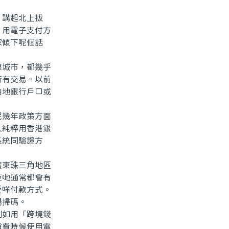
講起北上拔
：用電子支付方
家傾下呢個話
城市，都幾乎
所有交易。以前
內地銀行戶口或
幾年政策方面
人純粹用香港銀
系統同驗證方
東珠三角地區
佢哋通常都會有
受咩付款方式。
場掃碼。
如用「跨境錢
消費時候使用電