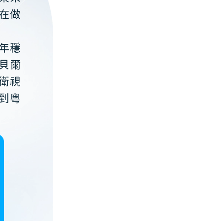
在做
年穩
貝爾
衛視
到粵