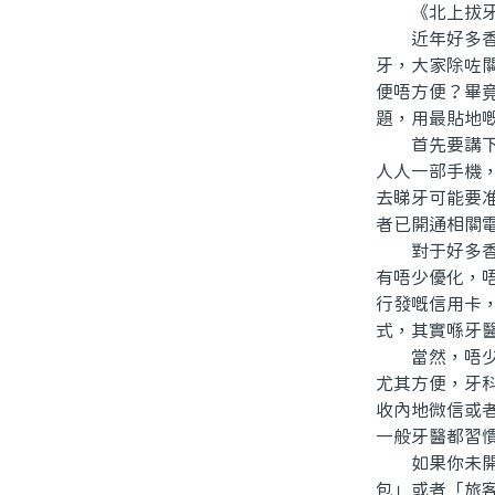
《北上拔牙
近年好多香港
牙，大家除咗
便唔方便？畢
題，用最貼地
首先要講下，
人人一部手機
去睇牙可能要
者已開通相關
對于好多香港
有唔少優化，
行發嘅信用卡
式，其實喺牙
當然，唔少人
尤其方便，牙
收內地微信或
一般牙醫都習
如果你未開通
包」或者「旅