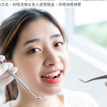
啲方式，你唔洗換太多人民幣現金，亦唔怕唔夠零