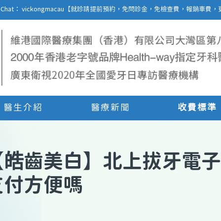
27 | WeChat： vickongmacau【就診請提前預約，免問診金，免檢查費，報銷
醫生介紹
醫療新聞
收費標準
【
皓齒美白
】
北上拔牙電子
支付方便嗎