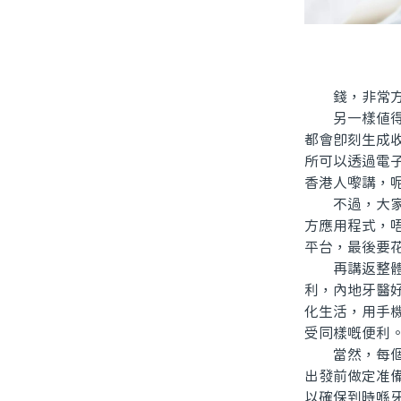
錢，非常方
另一樣值得講
都會即刻生成
所可以透過電
香港人嚟講，
不過，大家都
方應用程式，
平台，最後要
再講返整體體
利，內地牙醫
化生活，用手
受同樣嘅便利
當然，每個人
出發前做定准
以確保到時喺