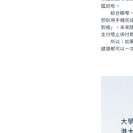
尴尬啦。
綜合睇嚟，北
即刻用手機完
到極」。未來
支付唔止係付
所以，如果你
健康都可以一
大
港