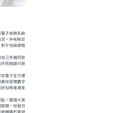
電子收款系統
情況。仲有啲診
。對于怕麻煩嘅
自己手機同官
熟手而搞錯付款
咗電子支付便
如果你習慣數字
就好似喺香港享
亂。建議大家
同限額。咁就可
付款嗰陣冇電就