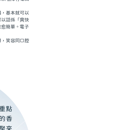
，基本就可以
可以話係「爽快
來愈簡單。電子
，笑容同口腔
重點
的香
聚來