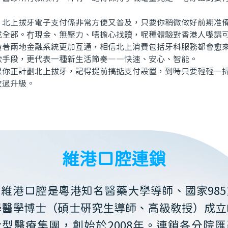
上拔牙電子支付係非常方便又普及，只要你稍微做好前期准備
成全部。冇現金、無壓力、唔擔心找贖，呢種體驗對香港人嚟講
隨著兩地金融系統更加互通，相信北上消費包括牙科服務都會愈
款手段，更代表一種新生活節奏——快速、安心、智能。
正計劃北上拔牙，記得提前搞掂支付設置，到時只要輕輕一掃
次過升級。
維港口腔連鎖
維港口腔是粵港知名醫藥大學導師、國家985
學醫學博士（碩士研究生導師、高級教授）成立
大型醫療集團，創始於2008年。連鎖各分院匯