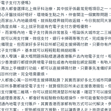
電子支付方便嗎》
人都會選擇北上做牙科治療，其中拔牙係最常見嘅項目之一。
關心牙醫技術好唔好、環境衛生點之外，仲會關注一個實際問題
竟而家出入內地最煩嘅，就係點樣畀錢同收返錢。今日我就同大
嘅角度去睇，北上拔牙到底有冇電子支付方便嘅優勢。
而家喺內地，電子支付真係非常普及。唔論係大城市定二三線
，就可以用支付寶、微信支付、銀行卡掃碼等等方式，完成幾乎
准備現金，但而家好多牙科診所都已經支援掃碼付款。只要你有
電子支付賬戶，基本就可以輕輕鬆鬆搞掂結賬。
人嚟講，最大嘅問題係點樣連通香港賬戶去內地電子支付。呢
唔少香港銀行都提供跨境電子錢包或者內地錢包綁定服務。有啲
，再加上手機銀行功能，都可以直接掃碼付款。只要事先准備好
醫診所付款，完全唔需要煩。
都擔心萬一診所唔支援掃碼點算？其實而家好多北方城市同廣
科診所多數都接受電子支付。就算個別診所未必支援香港錢包，
者支付寶嘅二維碼。你可以提前問清楚診所秘書，確認下可以接
慣處理香港客人，都會好有經驗教你點樣操作，仲可能會幫你即
內地電子支付賬戶，其實香港而家都有啲方式可以代解決。例
客支付方案」，呢啲都係官方推動，可以讓香港人北上旅遊或者