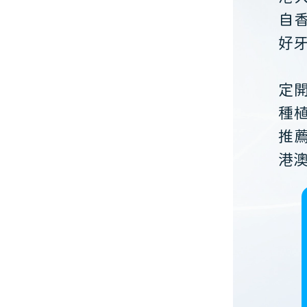
自
好
定
種
推
港