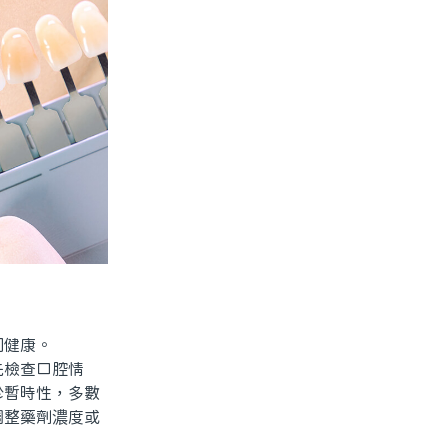
同健康。
檢查口腔情
於暫時性，多數
調整藥劑濃度或