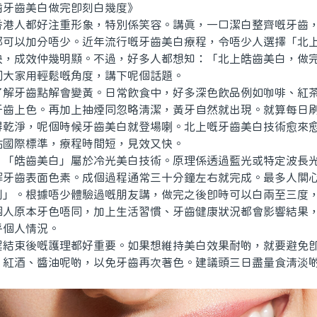
齒美白做完即刻白幾度》
人都好注重形象，特別係笑容。講真，一口潔白整齊嘅牙齒，
都可以加分唔少。近年流行嘅牙齒美白療程，令唔少人選擇「北
快，成效仲幾明顯。不過，好多人都想知：「北上皓齒美白，做
同大家用輕鬆嘅角度，講下呢個話題。
牙齒點解會變黃。日常飲食中，好多深色飲品例如咖啡、紅茶
牙齒上色。再加上抽煙同忽略清潔，黃牙自然就出現。就算每日
得乾淨，呢個時候牙齒美白就登場喇。北上嘅牙齒美白技術愈來
貼國際標準，療程時間短，見效又快。
皓齒美白」屬於冷光美白技術。原理係透過藍光或特定波長光
解牙齒表面色素。成個過程通常三十分鐘左右就完成。最多人關
到」。根據唔少體驗過嘅朋友講，做完之後即時可以白兩至三度
個人原本牙色唔同，加上生活習慣、牙齒健康狀況都會影響結果
乎個人情況。
束後嘅護理都好重要。如果想維持美白效果耐啲，就要避免即
、紅酒、醬油呢啲，以免牙齒再次著色。建議頭三日盡量食清淡