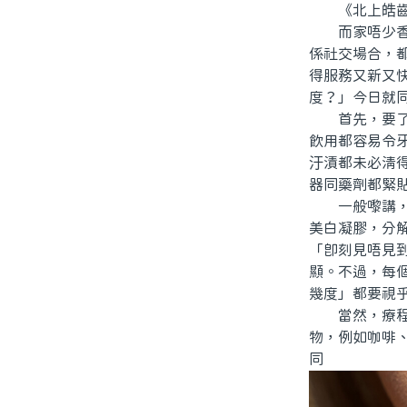
《北上皓齒牙
而家唔少香港
係社交場合，
得服務又新又
度？」今日就
首先，要了解
飲用都容易令
汙漬都未必清
器同藥劑都緊
一般嚟講，「
美白凝膠，分
「即刻見唔見
顯。不過，每
幾度」都要視
當然，療程結
物，例如咖啡
同