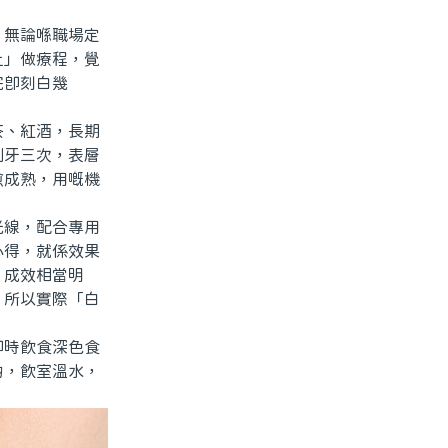
無論喺職場定
上」做療程，覺
完即刻白幾
、紅酒，長期
刷牙三次，表層
愈成熟，用嘅機
線，配合專用
心得，就係效果
，成效相當明
，所以實際「白
時飲食深色食
啲，飲室溫水，