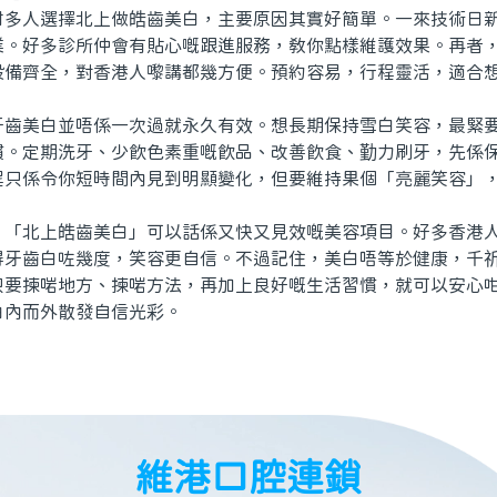
人選擇北上做皓齒美白，主要原因其實好簡單。一來技術日新
業。好多診所仲會有貼心嘅跟進服務，教你點樣維護效果。再者
設備齊全，對香港人嚟講都幾方便。預約容易，行程靈活，適合
美白並唔係一次過就永久有效。想長期保持雪白笑容，最緊要
慣。定期洗牙、少飲色素重嘅飲品、改善飲食、勤力刷牙，先係
程只係令你短時間內見到明顯變化，但要維持果個「亮麗笑容」
北上皓齒美白」可以話係又快又見效嘅美容項目。好多香港人
得牙齒白咗幾度，笑容更自信。不過記住，美白唔等於健康，千
只要揀啱地方、揀啱方法，再加上良好嘅生活習慣，就可以安心
由內而外散發自信光彩。
維港口腔連鎖