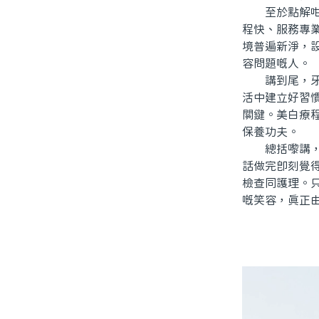
至於點解咁多
程快、服務專
境普遍新淨，
容問題嘅人。
講到尾，牙齒
活中建立好習
關鍵。美白療
保養功夫。
總括嚟講，「
話做完即刻覺
檢查同護理。
嘅笑容，真正