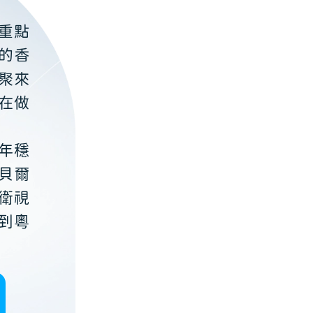
重點
的香
聚來
在做
年穩
貝爾
衛視
到粵