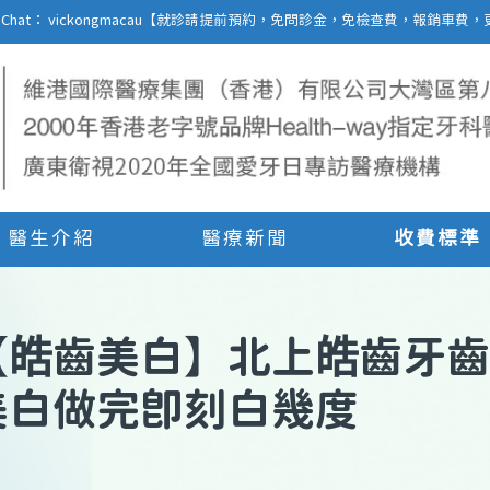
27 | WeChat： vickongmacau【就診請提前預約，免問診金，免檢查費，報銷
醫生介紹
醫療新聞
收費標準
【
皓齒美白
】
北上皓齒牙齒
美白做完即刻白幾度