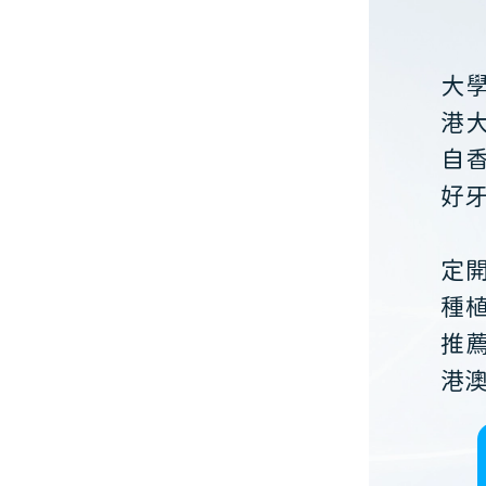
大
港
自
好
定
種
推
港