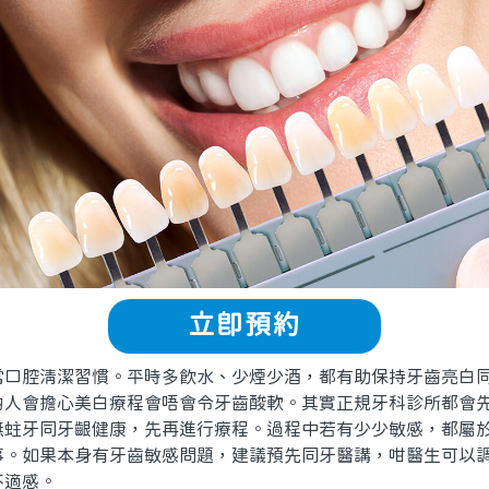
立即預約
腔清潔習慣。平時多飲水、少煙少酒，都有助保持牙齒亮白
會擔心美白療程會唔會令牙齒酸軟。其實正規牙科診所都會先
無蛀牙同牙齦健康，先再進行療程。過程中若有少少敏感，都屬
事。如果本身有牙齒敏感問題，建議預先同牙醫講，咁醫生可以
不適感。