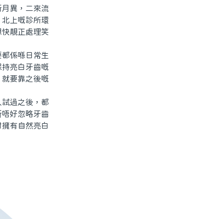
月異，二來流
，北上嘅診所環
想快靚正處理笑
都係喺日常生
保持亮白牙齒嘅
，就要靠之後嘅
試過之後，都
祈唔好忽略牙齒
咁擁有自然亮白