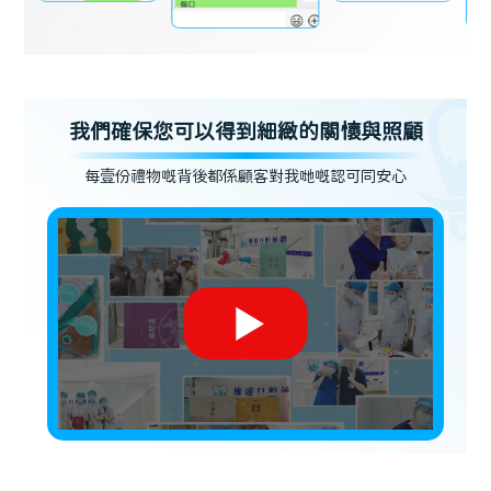
我們確保您可以得到細緻的關懷與照顧
每壹份禮物嘅背後都係顧客對我哋嘅認可同安心