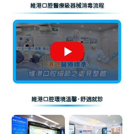
維港口腔醫療級器械消毒流程
維港口腔環境溫馨·舒適就診