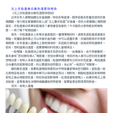
北上牙貼面美白變色速度快唔快
《北上牙貼面美白變色速度快唔快》
近年好多人都開始關注牙齒美觀，特別系喺香港，靓笑容真系影響自信同形象
嘅關鍵。唔少朋友都會聽到有人話“北上整牙貼面”好普遍，但系大家最關心嘅問題
就系：牙貼面美白效果到底幾快？會唔會容易變色？今次就同大家用輕松啲嘅角
度，一齊了解下呢個話題。
首先，牙貼面基本上系喺牙齒表面加一層薄薄嘅材料，通常系瓷貼面或者複合
樹脂。呢層貼面唔單止可以改善牙齒外觀，仲可以遮蓋牙黃、牙縫同輕微牙形唔齊
嘅問題。好多香港人選擇北上做呢個項目，系因爲方便快速、技術成熟同選擇多。
但系，想知道美白速度，其實要睇材料同個人基礎情況。
一般嚟講，貼面做完之後效果幾乎系即刻見到——由黃變白、由不齊變整齊，
真系會有“即刻換咗個人”嘅感覺。但係你要知道，唔系所有人都可以即刻見到最理
想嘅白度。有啲人本身牙齒底色偏暗，貼面師傅就要先分析你牙色底層，再挑選適
合你膚色同氣質嘅白度，所以要達到自然靓白，未必系“一貼即白”咁簡單。
講到變色速度，其實貼面嘅耐用度同你平時保養習慣有密切關系。瓷貼面一般
比較唔容易染色，用耐幾年都可以保持穩定亮白；相對地，樹脂貼面就容易喺時間
耐咗之後出現輕微色差，特別系經常飲咖啡、紅酒或者吸煙嘅人。如果你喺北上做
完貼面，返嚟香港生活嘅時候繼續有呢啲習慣，就要留意定期清潔同檢查。
另外，有啲人會擔