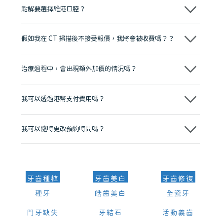
點解要選擇維港口腔？
維港口腔踐行「醫道濟世」的大學校訓，各分院匯聚來自香港、內地的
博士碩士高資歷牙醫，十七年穩定開診。榮獲「2024香港企業領袖品
假如我在 CT 掃描後不接受報價，我將會被收費嗎？？
牌」、「2025香港企業領袖品牌」，是諾貝爾種植系統全球放心植牙中
心，香港新城電台與廣東衛視推薦品牌
不會！只要未開始實際服務之前，你不會被收取任何費用。
至今已服務超過三十個國家和地區的顧客，受到粵港澳大灣區及周邊城
市市民極高的口碑評價及信任推薦 珠海、深圳設有八大分院，香港亦設
治療過程中，會出現額外加價的情況嗎？
有咨詢及服務保障中心，有任何問題都可以隨時預約免費咨詢，讓人十
分放心
不會，治療前我們會詳細說明治療方案及對應的價錢，顧客同意並簽字
後，我們才會正式進行診療服務
我可以透過港幣支付費用嗎？
可以。維港口腔會按照當日匯率轉算收取費用，而匯率會及時告知客人
我可以隨時更改預約時間嗎？
可以，請盡早通過wechat或whatsapp聯絡我們，告知我們你原本預約
的時間及資料，並且重新預約的日期及時段
牙齒種植
牙齒美白
牙齒修復
種牙
皓齒美白
全瓷牙
門牙缺失
牙結石
活動義齒