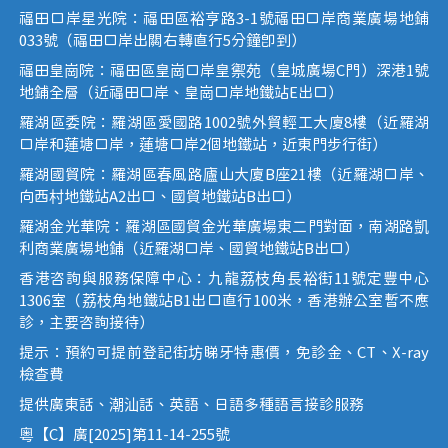
福田口岸星光院：福田區裕亨路3-1號福田口岸商業廣場地鋪
033號（福田口岸出關右轉直行5分鐘即到）
福田皇崗院：福田區皇崗口岸皇禦苑（皇城廣場C門）深港1號
地鋪全層（近福田口岸、皇崗口岸地鐵站E出口）
羅湖區委院：羅湖區愛國路1002號外貿輕工大廈8樓（近羅湖
口岸和蓮塘口岸，蓮塘口岸2個地鐵站，近東門步行街）
羅湖國貿院：羅湖區春風路廬山大廈B座21樓（近羅湖口岸、
向西村地鐵站A2出口、國貿地鐵站B出口）
羅湖金光華院：羅湖區國貿金光華廣場東二門對面，南湖路凱
利商業廣場地鋪（近羅湖口岸、國貿地鐵站B出口）
香港咨詢與服務保障中心：九龍荔枝角長裕街11號定豐中心
1306室（荔枝角地鐵站B1出口直行100米，香港辦公室暫不應
診，主要咨詢接待）
提示：預約可提前登記街坊睇牙特惠價，免診金、CT、X-ray
檢查費
提供廣東話、潮汕話、英語、日語多種語言接診服務
粵【C】廣[2025]第11-14-255號