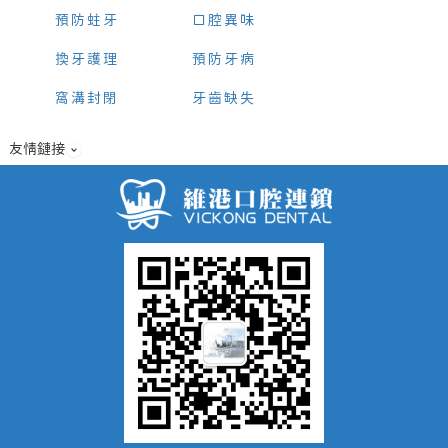
預防蛀牙
口腔異味
換牙護理
預防牙病
窩溝封閉
牙齒缺失
友情鏈接