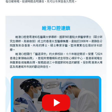
每日都用嘅，投資時間去呵護佢，先可以令笑容長久閃亮。
維港口腔連鎖
維港口腔是粵港知名醫藥大學導師、國家985重點大學醫學博士（碩士研
究生導師、高級教授）成立的香港大型醫療集團，創始於2008年。連鎖各分
院匯聚來自香港、內地的博士、碩士專家牙醫，堅持實實在在做好牙科診
療。
維港口腔踐行「醫道濟世」的大學校訓，十六年穩定開診。榮獲「2024
香港企業領袖品牌」，是諾貝爾種植系統全球放心植牙中心，香港新城電台
與廣東衛視推薦品牌，服務超過三十個國家和地區的顧客，受到粵港澳大灣
區及周邊城市市民的歡迎與信任。