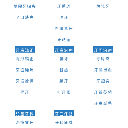
單顆牙缺失
牙菌斑
烤瓷牙
全口缺失
洗牙
四環素牙
牙貼面
牙齒矯正
牙齒治療
牙周治療
隱形矯正
補牙
牙周炎
牙齒稀疏
智齒
牙齦出血
牙齒擁擠
脫牙
牙齦炎
箍牙
杜牙根
牙齦萎縮
牙齒鬆動
兒童牙科
牙齒保健
治療蛀牙
牙科通識