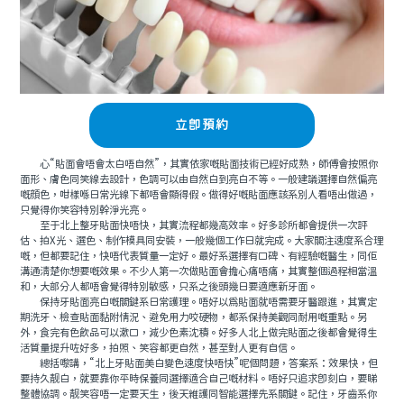
立即預約
心“貼面會唔會太白唔自然”，其實依家嘅貼面技術已經好成熟，師傅會按照你
面形、膚色同笑線去設計，色調可以由自然白到亮白不等。一般建議選擇自然偏亮
嘅顔色，咁樣喺日常光線下都唔會顯得假。做得好嘅貼面應該系別人看唔出做過，
只覺得你笑容特別幹淨光亮。
至于北上整牙貼面快唔快，其實流程都幾高效率。好多診所都會提供一次評
估、拍X光、選色、制作模具同安裝，一般幾個工作日就完成。大家關注速度系合理
嘅，但都要記住，快唔代表質量一定好。最好系選擇有口碑、有經驗嘅醫生，同佢
溝通清楚你想要嘅效果。不少人第一次做貼面會擔心痛唔痛，其實整個過程相當溫
和，大部分人都唔會覺得特別敏感，只系之後頭幾日要適應新牙面。
保持牙貼面亮白嘅關鍵系日常護理。唔好以爲貼面就唔需要牙醫跟進，其實定
期洗牙、檢查貼面黏附情況、避免用力咬硬物，都系保持美觀同耐用嘅重點。另
外，食完有色飲品可以漱口，減少色素沈積。好多人北上做完貼面之後都會覺得生
活質量提升咗好多，拍照、笑容都更自然，甚至對人更有自信。
總括嚟講，“北上牙貼面美白變色速度快唔快”呢個問題，答案系：效果快，但
要持久靓白，就要靠你平時保養同選擇適合自己嘅材料。唔好只追求即刻白，要睇
整體協調。靓笑容唔一定要天生，後天維護同智能選擇先系關鍵。記住，牙齒系你