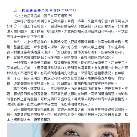
北上皓齒牙齒美白即日來回可唔可行
《北上皓齒牙齒美白即日來回可唔可行》
近年唔少香港人都關心自己嘅笑容，畢竟一排潔白又整齊嘅牙齒，真係可以加
好多分。不論工作定社交，一副靓笑容總係令人印象深刻。講到牙齒美白，好多香
港人開始關注「北上皓齒」呢個話題，尤其係想知究竟即日來回可唔可行，今次就
等我哋一齊分析下呢件事。
首先，北上做牙齒美白，其實喺交通上已經唔再係難事。依家港珠澳大橋、高
鐵、甚至直通巴，都令香港去深圳、廣州好方便，有啲人早上過境、下午返嚟都
得。對生活節奏快嘅港人嚟講，「即日來回」聽落真係好吸引。但要睇實際可行
性，就要考慮幾個關鍵點：程序時間、預約安排、術後照顧同交通配合。
一般嚟講，牙齒美白市面上有幾種唔同方式，例如診所光激美白、冷光美白，
又或者貼片式美白。若果選擇診所美白，時間通常唔算長，有啲療程一小時左右可
以做完。不過要留意，有啲診所會建議先做檢查，睇清楚牙齒健康狀況，有無敏
感、牙石、蛀牙等問題，再決定可唔可以即刻做美白。如果將檢查同療程一齊安
排，通常都要預多啲時間，所以「即日來回」要睇你嘅預約安排夠唔夠密。
講到預約，就要講返北上診所嘅現況。內地牙科診所相當多，選擇都唔少。不
過，若想即日做完即返香港，最好事先網上預約定時間，同診所溝通清楚。有啲診
所會有線上咨詢服務，可以先資訊牙齒狀況，等實際去到現場時冇咁多突發情況。
呢點好重要，因爲若果排隊等太耐，來回時間就唔夠用了。
另一個要考慮嘅係術後照顧。做完牙齒美白之後，牙齒會暫時變得較爲敏感，
醫生通常會建議避開咖啡、茶、紅酒等容易染色嘅食物數日。若係即日返香港，基
本上唔影響太大，但要記得路