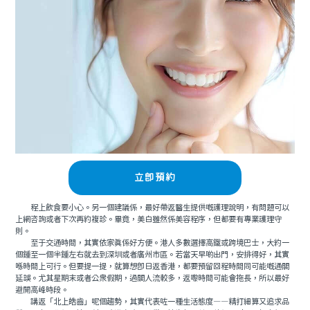
立即預約
程上飲食要小心。另一個建議係，最好帶返醫生提供嘅護理說明，有問題可以
上網咨詢或者下次再約複診。畢竟，美白雖然係美容程序，但都要有專業護理守
則。
至于交通時間，其實依家真係好方便。港人多數選擇高鐵或跨境巴士，大約一
個鍾至一個半鍾左右就去到深圳或者廣州市區。若當天早啲出門，安排得好，其實
喺時間上可行。但要提一提，就算想即日返香港，都要預留回程時間同可能嘅通關
延誤。尤其星期末或者公衆假期，過關人流較多，返嚟時間可能會拖長，所以最好
避開高峰時段。
講返「北上皓齒」呢個趨勢，其實代表咗一種生活態度——精打細算又追求品