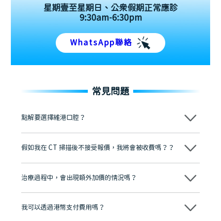
星期壹至星期日、公眾假期正常應診
9:30am-6:30pm
WhatsApp聯絡
常見問題
點解要選擇維港口腔？
維港口腔踐行「醫道濟世」的大學校訓，各分院匯聚來自香港、內地的
博士碩士高資歷牙醫，十七年穩定開診。榮獲「2024香港企業領袖品
假如我在 CT 掃描後不接受報價，我將會被收費嗎？？
牌」、「2025香港企業領袖品牌」，是諾貝爾種植系統全球放心植牙中
心，香港新城電台與廣東衛視推薦品牌
不會！只要未開始實際服務之前，你不會被收取任何費用。
至今已服務超過三十個國家和地區的顧客，受到粵港澳大灣區及周邊城
市市民極高的口碑評價及信任推薦 珠海、深圳設有八大分院，香港亦設
治療過程中，會出現額外加價的情況嗎？
有咨詢及服務保障中心，有任何問題都可以隨時預約免費咨詢，讓人十
分放心
不會，治療前我們會詳細說明治療方案及對應的價錢，顧客同意並簽字
後，我們才會正式進行診療服務
我可以透過港幣支付費用嗎？