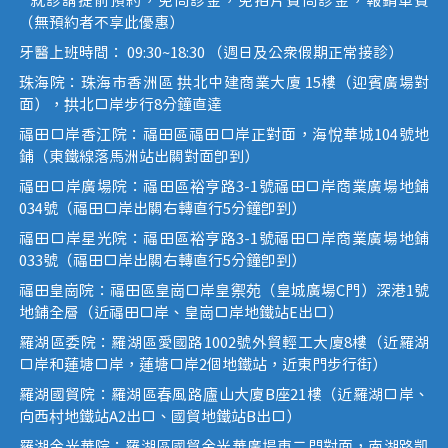
* 就診請提前預約，免問診金，免拍片費問診金，報銷車費
（無預約者不享此優惠）
牙醫上班時間： 09:30~18:30 （週日及公眾假期正常接診）
珠海院：珠海市香洲區 拱北中建商業大廈 15樓（迎賓廣場對
面），拱北口岸步行8分鐘直達
福田口岸香江院：福田區福田口岸正對面，海悅華城104號地
鋪（東鐵線落馬洲站出關對面即到）
福田口岸廣場院：福田區裕亨路3-1號福田口岸商業廣場地鋪
034號（福田口岸出關右轉直行5分鐘即到）
福田口岸星光院：福田區裕亨路3-1號福田口岸商業廣場地鋪
033號（福田口岸出關右轉直行5分鐘即到）
福田皇崗院：福田區皇崗口岸皇禦苑（皇城廣場C門）深港1號
地鋪全層（近福田口岸、皇崗口岸地鐵站E出口）
羅湖區委院：羅湖區愛國路1002號外貿輕工大廈8樓（近羅湖
口岸和蓮塘口岸，蓮塘口岸2個地鐵站，近東門步行街）
羅湖國貿院：羅湖區春風路廬山大廈B座21樓（近羅湖口岸、
向西村地鐵站A2出口、國貿地鐵站B出口）
羅湖金光華院：羅湖區國貿金光華廣場東二門對面，南湖路凱