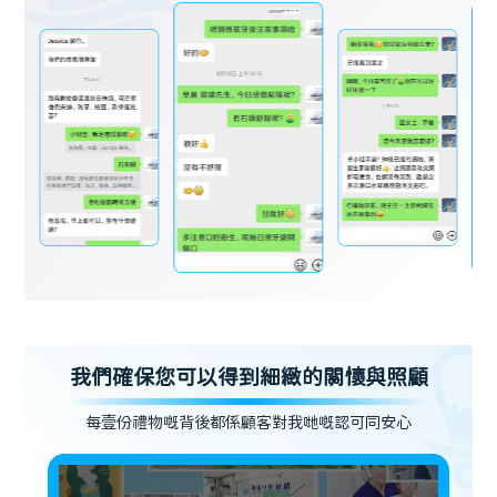
我們確保您可以得到細緻的關懷與照顧
每壹份禮物嘅背後都係顧客對我哋嘅認可同安心