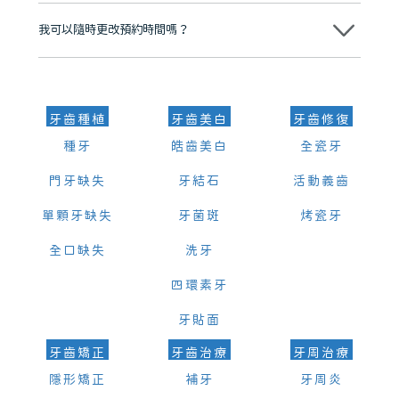
可以。維港口腔會按照當日匯率轉算收取費用，而匯率會及時告知客人
我可以隨時更改預約時間嗎？
可以，請盡早通過wechat或whatsapp聯絡我們，告知我們你原本預約
的時間及資料，並且重新預約的日期及時段
牙齒種植
牙齒美白
牙齒修復
種牙
皓齒美白
全瓷牙
門牙缺失
牙結石
活動義齒
單顆牙缺失
牙菌斑
烤瓷牙
全口缺失
洗牙
四環素牙
牙貼面
牙齒矯正
牙齒治療
牙周治療
隱形矯正
補牙
牙周炎