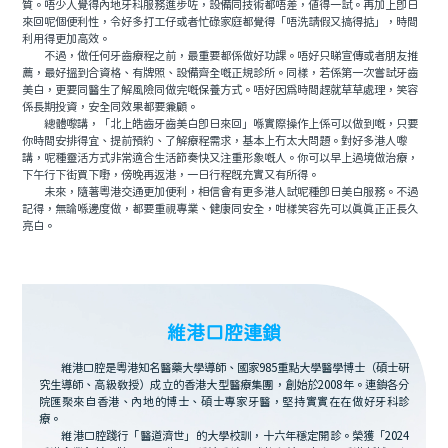
質。唔少人覺得內地牙科服務進步咗，設備同技術都唔差，值得一試。再加上即日
來回呢個便利性，令好多打工仔或者忙碌家庭都覺得「唔洗請假又搞得掂」，時間
利用得更加高效。
不過，做任何牙齒療程之前，最重要都係做好功課。唔好只睇宣傳或者朋友推
薦，最好搵到合資格、有牌照、設備齊全嘅正規診所。同樣，若係第一次嘗試牙齒
美白，更要同醫生了解風險同做完嘅保養方式。唔好因爲時間趕就草草處理，笑容
係長期投資，安全同效果都要兼顧。
總體嚟講，「北上皓齒牙齒美白即日來回」喺實際操作上係可以做到嘅，只要
你時間安排得宜、提前預約、了解療程需求，基本上冇太大問題。對好多港人嚟
講，呢種靈活方式非常適合生活節奏快又注重形象嘅人。你可以早上過境做治療，
下午行下街買下嘢，傍晚再返港，一日行程既充實又有所得。
未來，隨著粵港交通更加便利，相信會有更多港人試呢種即日美白服務。不過
記得，無論喺邊度做，都要重視專業、健康同安全，咁樣笑容先可以真真正正長久
亮白。
維港口腔連鎖
維港口腔是粵港知名醫藥大學導師、國家985重點大學醫學博士（碩士研
究生導師、高級教授）成立的香港大型醫療集團，創始於2008年。連鎖各分
院匯聚來自香港、內地的博士、碩士專家牙醫，堅持實實在在做好牙科診
療。
維港口腔踐行「醫道濟世」的大學校訓，十六年穩定開診。榮獲「2024