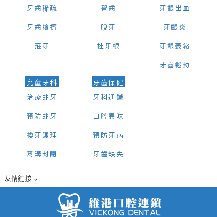
牙齒稀疏
智齒
牙齦出血
牙齒擁擠
脫牙
牙齦炎
箍牙
杜牙根
牙齦萎縮
牙齒鬆動
兒童牙科
牙齒保健
治療蛀牙
牙科通識
預防蛀牙
口腔異味
換牙護理
預防牙病
窩溝封閉
牙齒缺失
友情鏈接