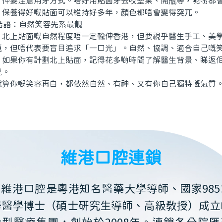
要注意用牙方式。唔好用貼面牙去咬堅果、開瓶等，呢啲都會
，保養得好嘅貼面可以維持好多年，顔色都唔會變得突兀。
結語：自然笑容先系最靓
上貼面嘅自然程度唔一定輸俾香港，但要視乎醫生手工、美學
題，但唔代表要盲目追求「一口光」。自然、協調、適合自己嘅
。如果你有計劃北上貼面，記得花多啲時間了解醫生背景、睇返
覺。
你嘅笑容再白，都依然自然、有神、又有你自己獨特嘅氣質
維港口腔連鎖
維港口腔是粵港知名醫藥大學導師、國家985
學醫學博士（碩士研究生導師、高級教授）成立