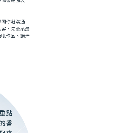
傷害貼面表
同你嘅溝通。
笑容，先至系最
佢嘅作品、講清
。
重點
的香