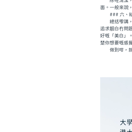
除咗清潔，仲
面。一般來說
### 六、
總括嚟講，北
追求靓白冇問
好嘅「美白」
楚你想要嘅感
做到咁，就算
大