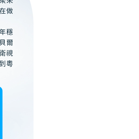
聚來
在做
年穩
貝爾
衛視
到粵