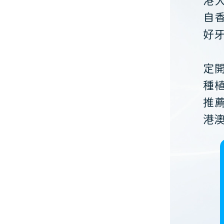
港
自
好
定
種
推
港