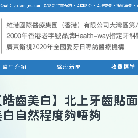
27 | WeChat： vickongmacau【就診請提前預約，免問診金，免檢查費，報銷
醫生介紹
醫療新聞
收費標準
【
皓齒美白
】
北上牙齒貼面
美白自然程度夠唔夠