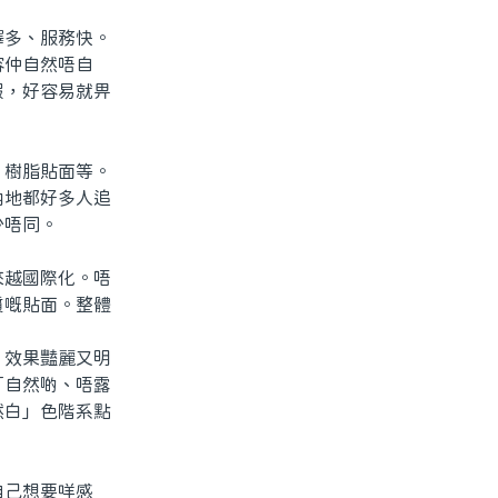
多、服務快。
容仲自然唔自
假，好容易就畀
樹脂貼面等。
內地都好多人追
少唔同。
越國際化。唔
質嘅貼面。整體
效果豔麗又明
「自然啲、唔露
然白」色階系點
己想要咩感