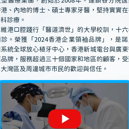
大型醫療集團，創始於2008年。連鎖各分院匯
香港、內地的博士、碩士專家牙醫，堅持實實在
牙科診療。
維港口腔踐行「醫道濟世」的大學校訓，十六
開診。榮獲「2024香港企業領袖品牌」，是諾
植系統全球放心植牙中心，香港新城電台與廣東
薦品牌，服務超過三十個國家和地區的顧客，受
澳大灣區及周邊城市市民的歡迎與信任。