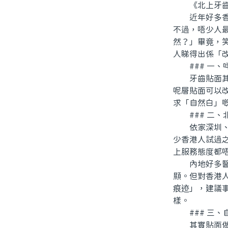
《北上牙齒貼
近年好多香港
不過，唔少人
然？」畢竟，
人睇得出係「
### 一、
牙齒貼面其實
呢層貼面可以
求「自然白」
### 二、
依家深圳、廣
少香港人試過
上服務態度都
內地好多醫生
顯。但對香港
痕迹」，建議
樣。
### 三、
其實貼面做到