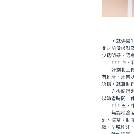
，就係醫生嘅
哋之前做過嘅
少透明感，唔
### 四、
計劃北上做貼
冇蛀牙、牙肉
唔穩，就算貼
之後記得帶齊
以節省時間，
### 五、
無論喺邊度做
酒、濃茶。貼
慣，早晚刷牙