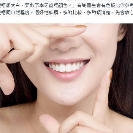
唔想太白，要似原本牙齒嘅顔色。」有啲醫生會有色板比你參考，
表唔同自然程度。唔好怕麻煩，多啲比較、多啲傾清楚，先會放