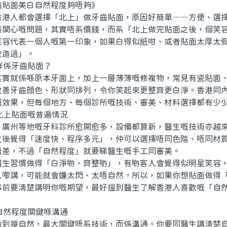
面美白自然程度夠唔夠》
人都會選擇「北上」做牙齒貼面，原因好簡單——方便、選擇
最關心嘅問題，其實唔系價錢，而系「北上做完貼面之後，個笑
笑容代表一個人嘅第一印象，如果白得似紙咁、或者貼面太厚太
改造過」。
咩係牙齒貼面？
就係喺原本牙面上，加上一層薄薄嘅修複物，常見有瓷貼面、
改善牙齒顔色、形狀同排列，令你笑起來更整齊更白淨。香港同
嘅效果，但每個地方、每個診所嘅技術、審美、材料選擇都有少
北上貼面嘅普遍情況
州等地嘅牙科診所愈開愈多，設備都算新，醫生嘅技術亦越來
之後覺得「速度快、程序多元」，仲可以選擇唔同色階、唔同材
唔差，不過「自然程度」就要睇醫生嘅手工同審美。
習慣做得「白淨啲、齊整啲」，有啲客人會覺得似明星笑容，
人嚟講，可能就會嫌太閃、太唔自然。所以，如果你想貼面做得
事前要清楚講明你嘅期望，最好搵到醫生了解香港人喜歡嘅「自
自然程度關鍵喺溝通
幾自然，最大關鍵唔系技術，而係溝通。你要同醫生講清楚自