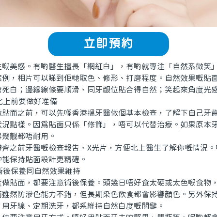
立即預約
美感。有啲醫生擅長「網紅白」，有啲就專注「自然系微笑」
案例，相片可以睇到佢哋取色、修形、打磨程度。自然效果嘅貼
會死白；邊緣線條要順滑、同牙龈位貼合得自然；笑起來角度光
北上前要做好准備
面之前，可以先喺香港搵牙醫做個基本檢查，了解下自己牙齒
狀況點樣。因爲貼面只係「修飾」，唔可以代替治療。如果原本
得幾靓都唔耐用。
之前牙醫嘅檢查報告、X光片，方便北上醫生了解你嘅情況。
仲能保持貼面設計更精確。
術後保養同自然效果維持
貼面，都要注意術後保養。頭幾日唔好食太硬或太色嘅食物，
面雖然防滲色能力不錯，但長期染色飲食都會影響顔色。另外保
、用牙線、定期洗牙，都系維持自然白度嘅關鍵。