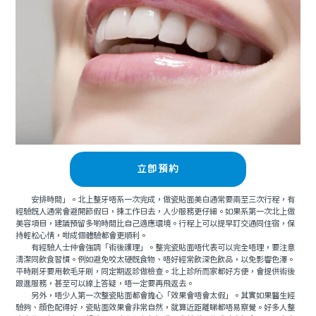
立即預約
安排時間」。北上整牙唔系一次完成，做瓷貼面美白通常要兩至三次行程，有
經驗既人通常會避開節假日，揀工作日去，人少服務更仔細。如果系第一次北上做
美容項目，建議預留多啲時間比自己適應環境。行程上可以提早訂交通同住宿，保
持輕松心情，咁成個體驗都會更順利。
有經驗人士仲會強調「術後護理」。整完瓷貼面唔代表可以完全唔理，要注意
清潔同飲食習慣。例如避免咬太硬既食物、唔好經常飲深色飲品，以免影響色澤。
平時刷牙要用軟毛牙刷，同定期返診做檢查。北上診所而家都好方便，會提供術後
跟進服務，甚至可以線上答疑，唔一定要再飛返去。
另外，唔少人第一次整瓷貼面都會擔心「效果會唔會太假」。其實如果醫生經
驗夠、顔色配得好，瓷貼面效果會非常自然，就算近距離睇都唔易察覺。好多人整