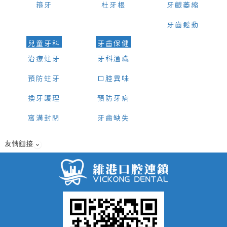
箍牙
杜牙根
牙齦萎縮
牙齒鬆動
兒童牙科
牙齒保健
治療蛀牙
牙科通識
預防蛀牙
口腔異味
換牙護理
預防牙病
窩溝封閉
牙齒缺失
友情鏈接