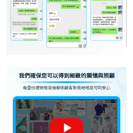
我們確保您可以得到細緻的關懷與照顧
每壹份禮物嘅背後都係顧客對我哋嘅認可同安心