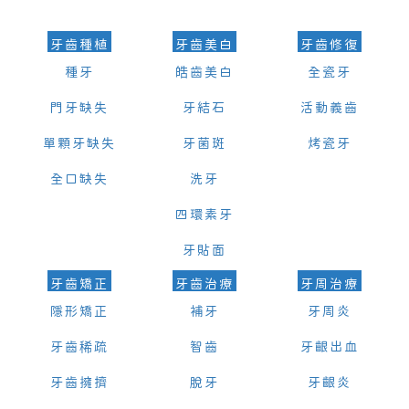
牙齒種植
牙齒美白
牙齒修復
種牙
皓齒美白
全瓷牙
門牙缺失
牙結石
活動義齒
單顆牙缺失
牙菌斑
烤瓷牙
全口缺失
洗牙
四環素牙
牙貼面
牙齒矯正
牙齒治療
牙周治療
隱形矯正
補牙
牙周炎
牙齒稀疏
智齒
牙齦出血
牙齒擁擠
脫牙
牙齦炎