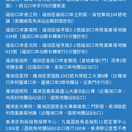
面），拱北口岸步行8分鐘直達
福田口岸香江院：福田區福田口岸正對面，海悅華城104號地
鋪（東鐵線落馬洲站出關對面即到）
福田口岸廣場院：福田區裕亨路3-1號福田口岸商業廣場地鋪
034號（福田口岸出關右轉直行5分鐘即到）
福田口岸星光院：福田區裕亨路3-1號福田口岸商業廣場地鋪
033號（福田口岸出關右轉直行5分鐘即到）
福田皇崗院：福田區皇崗口岸皇禦苑（皇城廣場C門）深港1號
地鋪全層（近福田口岸、皇崗口岸地鐵站E出口）
羅湖區委院：羅湖區愛國路1002號外貿輕工大廈8樓（近羅湖
口岸和蓮塘口岸，蓮塘口岸2個地鐵站，近東門步行街）
羅湖國貿院：羅湖區春風路廬山大廈B座21樓（近羅湖口岸、
向西村地鐵站A2出口、國貿地鐵站B出口）
羅湖金光華院：羅湖區國貿金光華廣場東二門對面，南湖路凱
利商業廣場地鋪（近羅湖口岸、國貿地鐵站B出口）
香港咨詢與服務保障中心：九龍荔枝角長裕街11號定豐中心
1306室（荔枝角地鐵站B1出口直行100米，香港辦公室暫不應