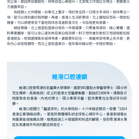
完之後，都話笑容變靓咗，同時自信心都提升。尤其喺工作或社交場合，更願意大
方展露笑容。
有經驗人士仲建議，如果北上整牙，唔好急住同一日做太多項目。保持專注一
項，就可以得到最好既照顧。再者，香港人生活節奏快，北上療程反而系一個放松
機會，可以順便享受下當地既休息或者飲食文化，令旅程更有意義。
總括嚟講，北上做瓷貼面美白唔系一件複雜事，只要善用資訊、細心籌備、選
對專業團隊，就可以安心達到笑容美白既目標。對于想改善形象但又想過程輕松既
香港朋友，呢個選擇真系值得考慮。最緊要系記住——美麗笑容唔單止系外表，更
系內心自信既體現，而北上瓷貼面美白，就系幫你踏出呢一步既好開始。
維港口腔連鎖
維港口腔是粵港知名醫藥大學導師、國家985重點大學醫學博士（碩士研
究生導師、高級教授）成立的香港大型醫療集團，創始於2008年。連鎖各分
院匯聚來自香港、內地的博士、碩士專家牙醫，堅持實實在在做好牙科診
療。
維港口腔踐行「醫道濟世」的大學校訓，十六年穩定開診。榮獲「2024
香港企業領袖品牌」，是諾貝爾種植系統全球放心植牙中心，香港新城電台
與廣東衛視推薦品牌，服務超過三十個國家和地區的顧客，受到粵港澳大灣
區及周邊城市市民的歡迎與信任。