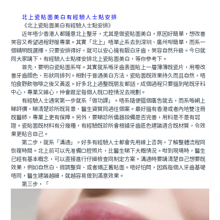
北上瓷貼面美白有經驗人士點安排
《北上瓷貼面美白有經驗人士點安排》
近年唔少香港人都鍾意北上整牙，尤其是做瓷貼面美白，原因好簡單，想改善
笑容又希望過程舒服專業。其實「北上」唔單止系去到深圳、廣州咁簡單，而系一
個精明既選擇，只要安排得好，就可以安心擁有靓白牙齒，笑容自然升級。今日就
同大家講下，有經驗人士點樣安排北上瓷貼面美白，等你參考下。
首先，要明白瓷貼面系咩。其實就系喺牙齒表面貼上一層薄薄既瓷片，用嚟改
善牙齒顔色、形狀同排列。相對于普通美白方法，瓷貼面既效果持久而且自然，唔
怕食野飲咖啡之後又黃返。好多北上過整既朋友都話，成個過程只要搵到啱既牙科
中心，專業又細心，仲會跟足每個人既口腔情況去規劃。
有經驗人士通常第一步就系「做功課」。唔系隨便揾個廣告就去，而系喺網上
睇評價，睇清楚診所既背景、醫生資質同過往個案。最好搵有香港或者內地雙注冊
既醫師，專業上更有保障。另外，要睇診所儀器設備是否完善，用料是不是有認
證。瓷貼面既材料有分幾種，有經驗既診所會根據牙齒底色建議適合既材質，令效
果更貼合自己。
第二步，就系「溝通」。好多有經驗人士都會先用線上咨詢，了解整體流程同
恢複時間。北上前可以先准備口腔照片，比醫生睇下大概情況。咁到現場時，醫生
已經有基本概念，可以直接進行仔細檢查同制定方案。溝通時要講清楚自己想要既
效果，例如自然白、微調整齊、或者矯正舊貼面。唔好怕問，因為每個人牙齒基礎
唔同，醫生建議越細，就越容易做到滿意效果。
第三步，「