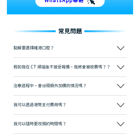
WhatsApp聯絡
常見問題
點解要選擇維港口腔？
維港口腔踐行「醫道濟世」的大學校訓，各分院匯聚來自香港、內地的
博士碩士高資歷牙醫，十七年穩定開診。榮獲「2024香港企業領袖品
假如我在 CT 掃描後不接受報價，我將會被收費嗎？？
牌」、「2025香港企業領袖品牌」，是諾貝爾種植系統全球放心植牙中
心，香港新城電台與廣東衛視推薦品牌
不會！只要未開始實際服務之前，你不會被收取任何費用。
至今已服務超過三十個國家和地區的顧客，受到粵港澳大灣區及周邊城
市市民極高的口碑評價及信任推薦 珠海、深圳設有八大分院，香港亦設
治療過程中，會出現額外加價的情況嗎？
有咨詢及服務保障中心，有任何問題都可以隨時預約免費咨詢，讓人十
分放心
不會，治療前我們會詳細說明治療方案及對應的價錢，顧客同意並簽字
後，我們才會正式進行診療服務
我可以透過港幣支付費用嗎？
可以。維港口腔會按照當日匯率轉算收取費用，而匯率會及時告知客人
我可以隨時更改預約時間嗎？
可以，請盡早通過wechat或whatsapp聯絡我們，告知我們你原本預約
的時間及資料，並且重新預約的日期及時段