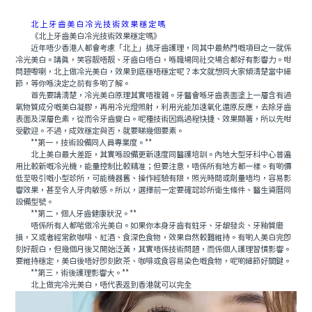
北上牙齒美白冷光技術效果穩定嗎
《北上牙齒美白冷光技術效果穩定嗎》
近年唔少香港人都會考慮「北上」搞牙齒護理，同其中最熱門嘅項目之一就係
冷光美白。講真，笑容靓唔靓、牙齒白唔白，喺職場同社交場合都好有影響力。咁
問題嚟喇，北上做冷光美白，效果到底穩唔穩定呢？本文就想同大家傾清楚當中細
節，等你喺決定之前有多啲了解。
首先要講清楚，冷光美白原理其實唔複雜。牙醫會喺牙齒表面塗上一層含有過
氧物質成分嘅美白凝膠，再用冷光燈照射，利用光能加速氧化還原反應，去除牙齒
表面及深層色素，從而令牙齒變白。呢種技術因爲過程快捷、效果顯著，所以先咁
受歡迎。不過，成效穩定與否，就要睇幾個要素。
**第一，技術設備同人員專業度。**
北上美白最大差距，其實喺設備更新速度同醫護培訓。內地大型牙科中心普遍
用比較新嘅冷光機，能量控制比較精准；但要注意，唔係所有地方都一樣。有啲價
低至吸引嘅小型診所，可能機器舊、操作經驗有限，照光時間或劑量唔均，容易影
響效果，甚至令人牙肉敏感。所以，選擇前一定要確認診所衛生條件、醫生資曆同
設備型號。
**第二，個人牙齒健康狀況。**
唔係所有人都啱做冷光美白。如果你本身牙齒有蛀牙、牙龈發炎、牙釉質磨
損，又或者經常飲咖啡、紅酒、食深色食物，效果自然較難維持。有啲人美白完即
刻好靓白，但幾個月後又開始泛黃，其實唔係技術問題，而係個人護理習慣影響。
要維持穩定，美白後唔好即刻飲茶、咖啡或食容易染色嘅食物，呢啲細節好關鍵。
**第三，術後護理影響大。**
北上做完冷光美白，唔代表返到香港就可以完全