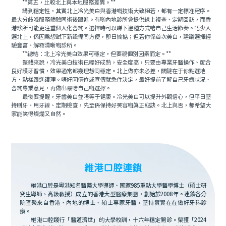
**第五，比較北上與本地服務差異。**
講到穩定性，其實北上冷光美白與香港嘅技術大致相若，都有一定標准程序。
最大分歧喺服務體驗同術後跟進。有啲內地診所會提供線上複查、定期回訪，而香
港診所可能更注重個人化咨詢。選擇時可以睇下邊種方式啱自己生活節奏。唔少人
選北上，係因爲想試下新設備同方便，即日搞掂；但若你係首次美白，建議選擇經
驗豐富、解釋清晰嘅診所。
**總結：北上冷光美白效果可穩定，但要視個別因素而定。**
整體來說，冷光美白技術已經好成熟，安全度高，只要由專業牙醫操作、配合
良好護牙習慣，效果通常都幾理想同穩定。北上做亦未必差，關鍵在于你點選地
方、點樣跟進護理。唔好因價位或宣傳就急住決定，最好提前了解自己牙齒狀況、
咨詢專業意見，再做出最啱自己嘅選擇。
最後要提醒，牙齒美白並唔等于健康。冷光美白可以提升外觀信心，但平日堅
持刷牙、用牙線、定期檢查，先至係保持好笑容嘅真正秘訣。北上與否，都希望大
家能笑得燦爛又自然。
維港口腔連鎖
維港口腔是粵港知名醫藥大學導師、國家985重點大學醫學博士（碩士研
究生導師、高級教授）成立的香港大型醫療集團，創始於2008年。連鎖各分
院匯聚來自香港、內地的博士、碩士專家牙醫，堅持實實在在做好牙科診
療。
維港口腔踐行「醫道濟世」的大學校訓，十六年穩定開診。榮獲「2024