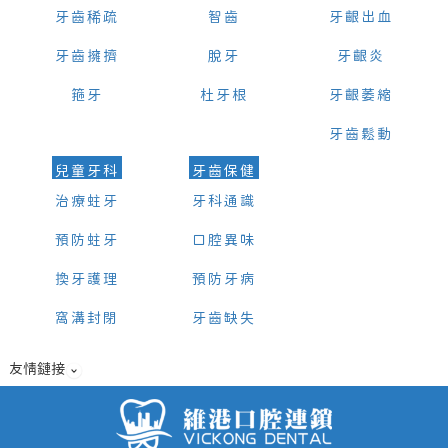
牙齒稀疏
智齒
牙齦出血
牙齒擁擠
脫牙
牙齦炎
箍牙
杜牙根
牙齦萎縮
牙齒鬆動
兒童牙科
牙齒保健
治療蛀牙
牙科通識
預防蛀牙
口腔異味
換牙護理
預防牙病
窩溝封閉
牙齒缺失
友情鏈接