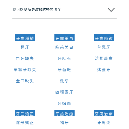
可以。維港口腔會按照當日匯率轉算收取費用，而匯率會及時告知客人
我可以隨時更改預約時間嗎？
可以，請盡早通過wechat或whatsapp聯絡我們，告知我們你原本預約
的時間及資料，並且重新預約的日期及時段
牙齒種植
牙齒美白
牙齒修復
種牙
皓齒美白
全瓷牙
門牙缺失
牙結石
活動義齒
單顆牙缺失
牙菌斑
烤瓷牙
全口缺失
洗牙
四環素牙
牙貼面
牙齒矯正
牙齒治療
牙周治療
隱形矯正
補牙
牙周炎