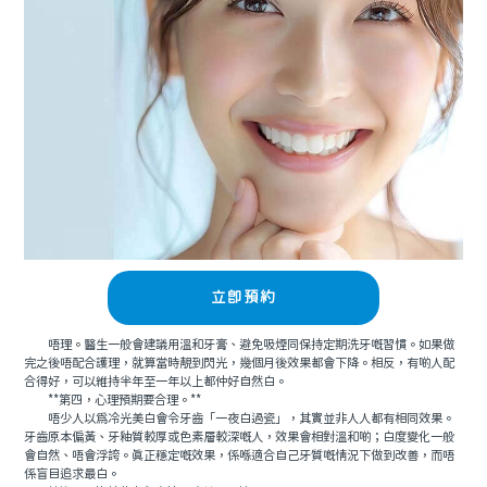
立即預約
唔理。醫生一般會建議用溫和牙膏、避免吸煙同保持定期洗牙嘅習慣。如果做
完之後唔配合護理，就算當時靚到閃光，幾個月後效果都會下降。相反，有啲人配
合得好，可以維持半年至一年以上都仲好自然白。
**第四，心理預期要合理。**
唔少人以爲冷光美白會令牙齒「一夜白過瓷」，其實並非人人都有相同效果。
牙齒原本偏黃、牙釉質較厚或色素層較深嘅人，效果會相對溫和啲；白度變化一般
會自然、唔會浮誇。真正穩定嘅效果，係喺適合自己牙質嘅情況下做到改善，而唔
係盲目追求最白。