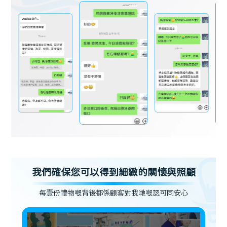
我們確保您可以得到細緻的關懷與照顧
每壹份禮物嘅背後都係顧客對我哋嘅認可同安心