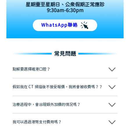
星期壹至星期日、公眾假期正常應診
9:30am-6:30pm
WhatsApp聯絡
常見問題
點解要選擇維港口腔？
維港口腔踐行「醫道濟世」的大學校訓，各分院匯聚來自香港、內地的
博士碩士高資歷牙醫，十七年穩定開診。榮獲「2024香港企業領袖品
假如我在 CT 掃描後不接受報價，我將會被收費嗎？？
牌」、「2025香港企業領袖品牌」，是諾貝爾種植系統全球放心植牙中
心，香港新城電台與廣東衛視推薦品牌
不會！只要未開始實際服務之前，你不會被收取任何費用。
至今已服務超過三十個國家和地區的顧客，受到粵港澳大灣區及周邊城
市市民極高的口碑評價及信任推薦 珠海、深圳設有八大分院，香港亦設
治療過程中，會出現額外加價的情況嗎？
有咨詢及服務保障中心，有任何問題都可以隨時預約免費咨詢，讓人十
分放心
不會，治療前我們會詳細說明治療方案及對應的價錢，顧客同意並簽字
後，我們才會正式進行診療服務
我可以透過港幣支付費用嗎？