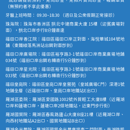
* 就診請提前預約，免問診金，免拍片費問診金，報銷車費
（無預約者不享此優惠）
牙醫上班時間： 09:30~18:30 （週日及公眾假期正常接診）
珠海院：珠海市香洲區 拱北中建商業大廈 15樓（迎賓廣場對
面），拱北口岸步行8分鐘直達
福田口岸香江院：福田區福田口岸正對面，海悅華城104號地
鋪（東鐵線落馬洲站出關對面即到）
福田口岸廣場院：福田區裕亨路3-1號福田口岸商業廣場地鋪
034號（福田口岸出關右轉直行5分鐘即到）
福田口岸星光院：福田區裕亨路3-1號福田口岸商業廣場地鋪
033號（福田口岸出關右轉直行5分鐘即到）
福田皇崗院：福田區皇崗口岸皇禦苑（皇城廣場C門）深港1號
地鋪全層（近福田口岸、皇崗口岸地鐵站E出口）
羅湖區委院：羅湖區愛國路1002號外貿輕工大廈8樓（近羅湖
口岸和蓮塘口岸，蓮塘口岸2個地鐵站，近東門步行街）
羅湖國貿院：羅湖區春風路廬山大廈B座21樓（近羅湖口岸、
向西村地鐵站A2出口、國貿地鐵站B出口）
羅湖金光華院：羅湖區國貿金光華廣場東二門對面，南湖路凱