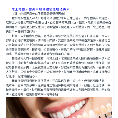
北上皓齒牙齒美白服務體驗值唔值再去
《北上皓齒牙齒美白服務體驗值唔值再去》
呢排好多香港人都成日喺社交平台度分享自己北上整牙、做牙齒美白嘅經歷，
話整完之後個笑容靚咗成個level，自拍都唔使再用filter。講真，喺香港做牙齒美白
個價唔平，搵啲更方便又性價比高嘅選擇，變咗唔少人新潮流，而「北上皓齒」就
係其中一個熱門目的地。
其實，去大陸做牙齒美白呢件事，最緊要嘅係放心同安全。好多人第一次去，
都會擔心技師專業唔夠、環境衞生問題，又或者係唔知用咩美白方法好。根據我自
己嘅親身經驗，北上皓齒嗰間店環境算係幾乾淨、設備都幾新，入到門都有少少似
香港美容院嘅感覺。接待嘅小姐都幾細心，會先了解你平時飲食習慣、係咪成日飲
咖啡、茶或者抽煙，之後先建議適合你嘅美白方案。
整個過程大約一個鐘左右，唔算太耐，啱曬趁週末過大陸行街順便整一次。坐
低之後，技師會先幫你做基本檢查，睇下牙齒有冇敏感或者蛀牙問題，確保美白過
程唔會刺激到牙肉。之後就開始正式程序，好似搽啲美白劑再用光照咁，感覺唔算
太不舒服，只係有少少清涼感。成個過程中，技師會不停講解步驟，亦會提醒我唔
好亂郁，呢點算幾貼心。
我覺得最明顯嘅變化係照鏡時，牙齒真係即時白咗少少，但唔係嗰種「假白」
嘅效果，而係自然淨白。返到香港之後我仲特意觀察咗幾日，顏色冇乜退得快，保
持得幾穩定。當然，技師都有叮囑我頭幾日盡量唔好飲太多顏色深嘅飲品，例如咖
啡、紅酒呢啲，避免影響效果。呢啲小貼