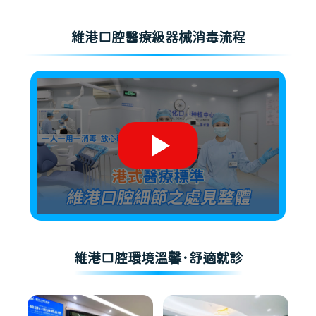
維港口腔醫療級器械消毒流程
維港口腔環境溫馨·舒適就診