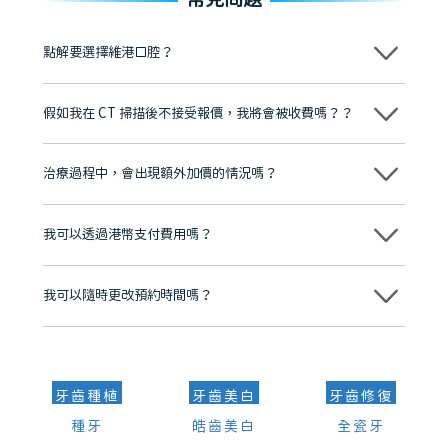
點解要選擇維港口腔？
維港口腔踐行「醫道濟世」的大學校訓，各分院匯聚來自香港、內地的
博士碩士高資歷牙醫，十七年穩定開診。榮獲「2024香港企業領袖品
假如我在 CT 掃描後不接受報價，我將會被收費嗎？？
牌」、「2025香港企業領袖品牌」，是諾貝爾種植系統全球放心植牙中
心，香港新城電台與廣東衛視推薦品牌
不會！只要未開始實際服務之前，你不會被收取任何費用。
至今已服務超過三十個國家和地區的顧客，受到粵港澳大灣區及周邊城
市市民極高的口碑評價及信任推薦 珠海、深圳設有八大分院，香港亦設
治療過程中，會出現額外加價的情況嗎？
有咨詢及服務保障中心，有任何問題都可以隨時預約免費咨詢，讓人十
分放心
不會，治療前我們會詳細說明治療方案及對應的價錢，顧客同意並簽字
後，我們才會正式進行診療服務
我可以透過港幣支付費用嗎？
可以。維港口腔會按照當日匯率轉算收取費用，而匯率會及時告知客人
我可以隨時更改預約時間嗎？
可以，請盡早通過wechat或whatsapp聯絡我們，告知我們你原本預約
的時間及資料，並且重新預約的日期及時段
牙齒種植
牙齒美白
牙齒修復
種牙
皓齒美白
全瓷牙