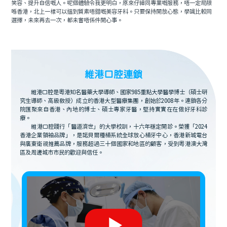
笑容、提升自信嘅人。呢個體驗令我更明白，原來仔細同專業嘅服務，唔一定局限
喺香港，北上一樣可以搵到質素唔錯嘅美容牙科。只要保持開放心態，學識比較同
選擇，未來再去一次，都未嘗唔係件開心事。
維港口腔連鎖
維港口腔是粵港知名醫藥大學導師、國家985重點大學醫學博士（碩士研
究生導師、高級教授）成立的香港大型醫療集團，創始於2008年。連鎖各分
院匯聚來自香港、內地的博士、碩士專家牙醫，堅持實實在在做好牙科診
療。
維港口腔踐行「醫道濟世」的大學校訓，十六年穩定開診。榮獲「2024
香港企業領袖品牌」，是諾貝爾種植系統全球放心植牙中心，香港新城電台
與廣東衛視推薦品牌，服務超過三十個國家和地區的顧客，受到粵港澳大灣
區及周邊城市市民的歡迎與信任。