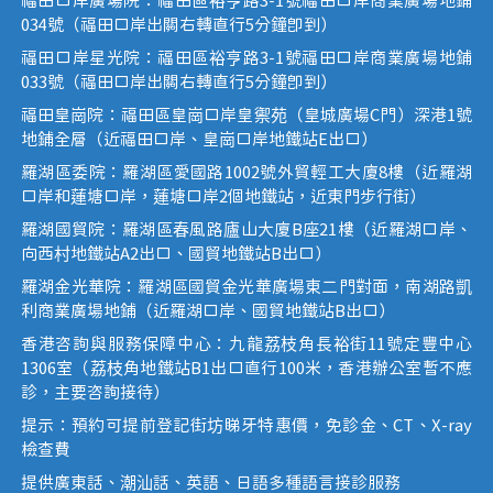
福田口岸廣場院：福田區裕亨路3-1號福田口岸商業廣場地鋪
034號（福田口岸出關右轉直行5分鐘即到）
福田口岸星光院：福田區裕亨路3-1號福田口岸商業廣場地鋪
033號（福田口岸出關右轉直行5分鐘即到）
福田皇崗院：福田區皇崗口岸皇禦苑（皇城廣場C門）深港1號
地鋪全層（近福田口岸、皇崗口岸地鐵站E出口）
羅湖區委院：羅湖區愛國路1002號外貿輕工大廈8樓（近羅湖
口岸和蓮塘口岸，蓮塘口岸2個地鐵站，近東門步行街）
羅湖國貿院：羅湖區春風路廬山大廈B座21樓（近羅湖口岸、
向西村地鐵站A2出口、國貿地鐵站B出口）
羅湖金光華院：羅湖區國貿金光華廣場東二門對面，南湖路凱
利商業廣場地鋪（近羅湖口岸、國貿地鐵站B出口）
香港咨詢與服務保障中心：九龍荔枝角長裕街11號定豐中心
1306室（荔枝角地鐵站B1出口直行100米，香港辦公室暫不應
診，主要咨詢接待）
提示：預約可提前登記街坊睇牙特惠價，免診金、CT、X-ray
檢查費
提供廣東話、潮汕話、英語、日語多種語言接診服務