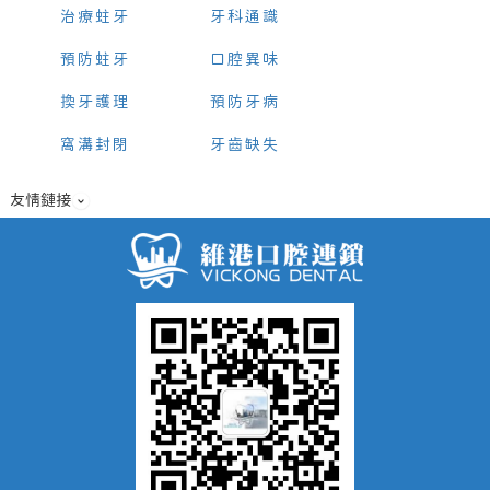
治療蛀牙
牙科通識
預防蛀牙
口腔異味
換牙護理
預防牙病
窩溝封閉
牙齒缺失
友情鏈接