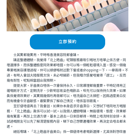
立即預約
士其實都幾實用，平時喺香港美容院都會講。
講返整體體驗，我覺得「北上皓齒」呢類服務最吸引嘅地方唔單止係方便，同
埋選擇多，而係整體態度同效果都唔錯。你可以喺一個輕鬆環境入面，感受一個幾
專業嘅美容護理過程，仲可以順便喺附近歎下餐或者shopping一下，一舉兩得。不
過，有啲人會話大陸服務太快，未必咁細節，但我嗰次感覺唔覺得「趕工」，反而
幾有耐性，呢點相當超出我預期。
提提大家，牙齒美白唔係一次會保持永久，日常護理都幾重要。平時記得用正
確嘅刷牙方式、定期洗牙、少飲啲容易染色嘅飲品，咁先可以保持持久效果。如果
真係覺得效果好，其實隔幾個月再做都可以，唔洗逼自己太頻密，因為過度美白反
而有機會令牙齒敏感。最緊要係了解自己情況，唔係盲目跟風。
至於值唔值再去？我會話，如果你本身追求牙齒潔白、又想試下唔同地方嘅服
務，「北上皓齒」真係可以試一試。以我個人體驗嚟講，無論環境、態度、效果都
幾有驚喜。再加上交通方便，基本上過去一日來回都得，時間上唔洗特別安排。未
試過嘅朋友可以先了解清楚服務內容，睇下自己想要邊種效果，再決定去唔去都未
遲。
總括嚟講，「北上皓齒牙齒美白」係一個值得考慮嘅新選擇，尤其係對想改善