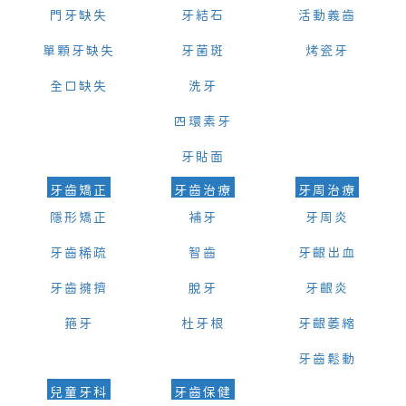
門牙缺失
牙結石
活動義齒
單顆牙缺失
牙菌斑
烤瓷牙
全口缺失
洗牙
四環素牙
牙貼面
牙齒矯正
牙齒治療
牙周治療
隱形矯正
補牙
牙周炎
牙齒稀疏
智齒
牙齦出血
牙齒擁擠
脫牙
牙齦炎
箍牙
杜牙根
牙齦萎縮
牙齒鬆動
兒童牙科
牙齒保健