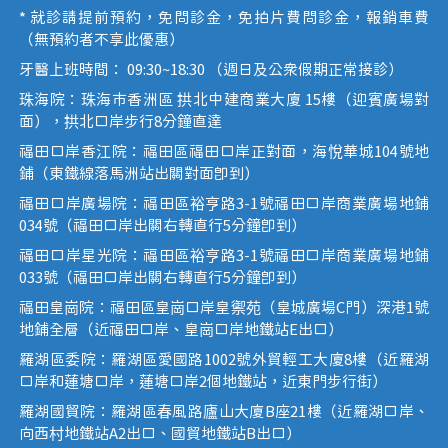
* 就診請提前預約，免問診金，免拍片費問診金，報銷車費
（無預約者不享此優惠）
牙醫上班時間： 09:30~18:30 （週日及公眾假期正常接診）
珠海院：珠海市香洲區 拱北中建商業大廈 15樓（迎賓廣場對
面），拱北口岸步行8分鐘直達
福田口岸香江院：福田區福田口岸正對面，海悅華城104號地
鋪（東鐵線落馬洲站出關對面即到）
福田口岸廣場院：福田區裕亨路3-1號福田口岸商業廣場地鋪
034號（福田口岸出關右轉直行5分鐘即到）
福田口岸星光院：福田區裕亨路3-1號福田口岸商業廣場地鋪
033號（福田口岸出關右轉直行5分鐘即到）
福田皇崗院：福田區皇崗口岸皇禦苑（皇城廣場C門）深港1號
地鋪全層（近福田口岸、皇崗口岸地鐵站E出口）
羅湖區委院：羅湖區愛國路1002號外貿輕工大廈8樓（近羅湖
口岸和蓮塘口岸，蓮塘口岸2個地鐵站，近東門步行街）
羅湖國貿院：羅湖區春風路廬山大廈B座21樓（近羅湖口岸、
向西村地鐵站A2出口、國貿地鐵站B出口）