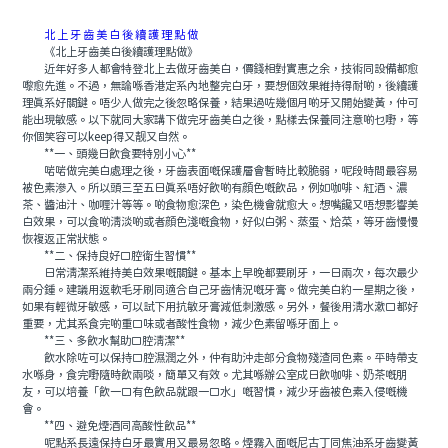
北上牙齒美白後續護理點做
《北上牙齒美白後續護理點做》
近年好多人都會特登北上去做牙齒美白，價錢相對實惠之余，技術同設備都愈
嚟愈先進。不過，無論喺香港定系內地整完白牙，要想個效果維持得耐啲，後續護
理真系好關鍵。唔少人做完之後忽略保養，結果過咗幾個月啲牙又開始變黃，仲可
能出現敏感。以下就同大家講下做完牙齒美白之後，點樣去保養同注意啲乜嘢，等
你個笑容可以keep得又靓又自然。
**一、頭幾日飲食要特別小心**
啱啱做完美白處理之後，牙齒表面嘅保護層會暫時比較脆弱，呢段時間最容易
被色素滲入。所以頭三至五日真系唔好飲啲有顔色嘅飲品，例如咖啡、紅酒、濃
茶、醬油汁、咖喱汁等等。啲食物愈深色，染色機會就愈大。想嘴饞又唔想影響美
白效果，可以食啲清淡啲或者顔色淺嘅食物，好似白粥、蒸蛋、烚菜，等牙齒慢慢
恢複返正常狀態。
**二、保持良好口腔衛生習慣**
日常清潔系維持美白效果嘅關鍵。基本上早晚都要刷牙，一日兩次，每次最少
兩分鍾。建議用返軟毛牙刷同適合自己牙齒情況嘅牙膏。做完美白約一星期之後，
如果有輕微牙敏感，可以試下用抗敏牙膏減低刺激感。另外，餐後用清水漱口都好
重要，尤其系食完啲重口味或者酸性食物，減少色素留喺牙面上。
**三、多飲水幫助口腔清潔**
飲水除咗可以保持口腔濕潤之外，仲有助沖走部分食物殘渣同色素。平時帶支
水喺身，食完嘢隨時飲兩啖，簡單又有效。尤其喺辦公室成日飲咖啡、奶茶嘅朋
友，可以培養「飲一口有色飲品就跟一口水」嘅習慣，減少牙齒被色素入侵嘅機
會。
**四、避免煙酒同高酸性飲品**
呢點系長遠保持白牙最實用又最易忽略。煙霧入面嘅尼古丁同焦油系牙齒變黃