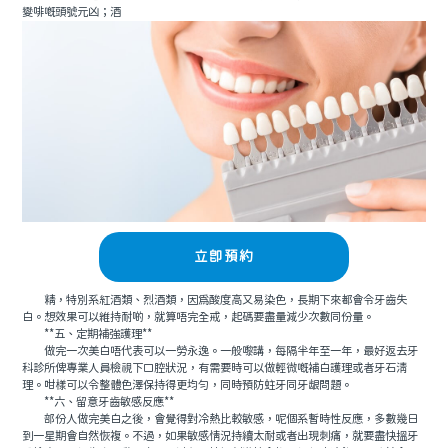
變啡嘅頭號元凶；酒
立即預約
精，特別系紅酒類、烈酒類，因爲酸度高又易染色，長期下來都會令牙齒失
白。想效果可以維持耐啲，就算唔完全戒，起碼要盡量減少次數同份量。
**五、定期補強護理**
做完一次美白唔代表可以一勞永逸。一般嚟講，每隔半年至一年，最好返去牙
科診所俾專業人員檢視下口腔狀況，有需要時可以做輕微嘅補白護理或者牙石清
理。咁樣可以令整體色澤保持得更均勻，同時預防蛀牙同牙龈問題。
**六、留意牙齒敏感反應**
部份人做完美白之後，會覺得對冷熱比較敏感，呢個系暫時性反應，多數幾日
到一星期會自然恢複。不過，如果敏感情況持續太耐或者出現刺痛，就要盡快搵牙