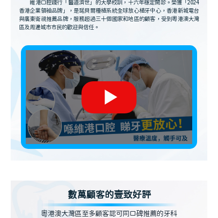
維港口腔踐行「醫道濟世」的大學校訓，十六年穩定開診。榮獲「2024
香港企業領袖品牌」，是諾貝爾種植系統全球放心植牙中心，香港新城電台
與廣東衛視推薦品牌，服務超過三十個國家和地區的顧客，受到粵港澳大灣
區及周邊城市市民的歡迎與信任。
數萬顧客的壹致好評
粵港澳大灣區至多顧客認可同口碑推薦的牙科