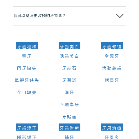
可以。維港口腔會按照當日匯率轉算收取費用，而匯率會及時告知客人
我可以隨時更改預約時間嗎？
可以，請盡早通過wechat或whatsapp聯絡我們，告知我們你原本預約
的時間及資料，並且重新預約的日期及時段
牙齒種植
牙齒美白
牙齒修復
種牙
皓齒美白
全瓷牙
門牙缺失
牙結石
活動義齒
單顆牙缺失
牙菌斑
烤瓷牙
全口缺失
洗牙
四環素牙
牙貼面
牙齒矯正
牙齒治療
牙周治療
隱形矯正
補牙
牙周炎