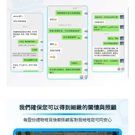
我們確保您可以得到細緻的關懷與照顧
每壹份禮物嘅背後都係顧客對我哋嘅認可同安心