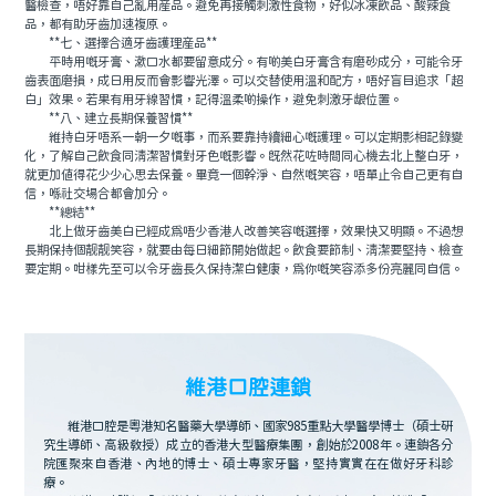
醫檢查，唔好靠自己亂用産品。避免再接觸刺激性食物，好似冰凍飲品、酸辣食
品，都有助牙齒加速複原。
**七、選擇合適牙齒護理産品**
平時用嘅牙膏、漱口水都要留意成分。有啲美白牙膏含有磨砂成分，可能令牙
齒表面磨損，成日用反而會影響光澤。可以交替使用溫和配方，唔好盲目追求「超
白」效果。若果有用牙線習慣，記得溫柔啲操作，避免刺激牙龈位置。
**八、建立長期保養習慣**
維持白牙唔系一朝一夕嘅事，而系要靠持續細心嘅護理。可以定期影相記錄變
化，了解自己飲食同清潔習慣對牙色嘅影響。既然花咗時間同心機去北上整白牙，
就更加值得花少少心思去保養。畢竟一個幹淨、自然嘅笑容，唔單止令自己更有自
信，喺社交場合都會加分。
**總結**
北上做牙齒美白已經成爲唔少香港人改善笑容嘅選擇，效果快又明顯。不過想
長期保持個靓靓笑容，就要由每日細節開始做起。飲食要節制、清潔要堅持、檢查
要定期。咁樣先至可以令牙齒長久保持潔白健康，爲你嘅笑容添多份亮麗同自信。
維港口腔連鎖
維港口腔是粵港知名醫藥大學導師、國家985重點大學醫學博士（碩士研
究生導師、高級教授）成立的香港大型醫療集團，創始於2008年。連鎖各分
院匯聚來自香港、內地的博士、碩士專家牙醫，堅持實實在在做好牙科診
療。