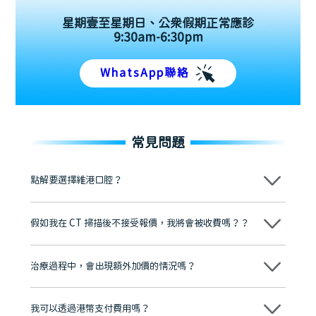
星期壹至星期日、公眾假期正常應診
9:30am-6:30pm
WhatsApp聯絡
常見問題
點解要選擇維港口腔？
維港口腔踐行「醫道濟世」的大學校訓，各分院匯聚來自香港、內地的
博士碩士高資歷牙醫，十七年穩定開診。榮獲「2024香港企業領袖品
假如我在 CT 掃描後不接受報價，我將會被收費嗎？？
牌」、「2025香港企業領袖品牌」，是諾貝爾種植系統全球放心植牙中
心，香港新城電台與廣東衛視推薦品牌
不會！只要未開始實際服務之前，你不會被收取任何費用。
至今已服務超過三十個國家和地區的顧客，受到粵港澳大灣區及周邊城
市市民極高的口碑評價及信任推薦 珠海、深圳設有八大分院，香港亦設
治療過程中，會出現額外加價的情況嗎？
有咨詢及服務保障中心，有任何問題都可以隨時預約免費咨詢，讓人十
分放心
不會，治療前我們會詳細說明治療方案及對應的價錢，顧客同意並簽字
後，我們才會正式進行診療服務
我可以透過港幣支付費用嗎？