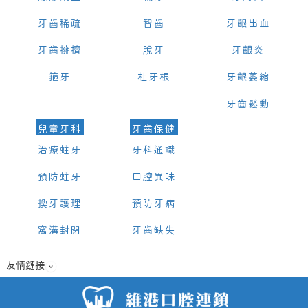
牙齒稀疏
智齒
牙齦出血
牙齒擁擠
脫牙
牙齦炎
箍牙
杜牙根
牙齦萎縮
牙齒鬆動
兒童牙科
牙齒保健
治療蛀牙
牙科通識
預防蛀牙
口腔異味
換牙護理
預防牙病
窩溝封閉
牙齒缺失
友情鏈接