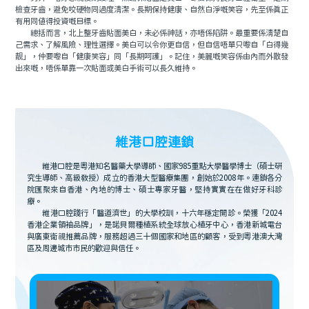
檢查牙齒，避免咬硬物同過度清潔。長期保持健康、自然白淨嘅笑容，先至係真正
有用同值得投資嘅目標。
總括而言，北上整牙齒貼面美白，未必係神話，亦唔係陷阱。最重要係清楚自
己需求、了解風險、理性選擇。美白可以令你更自信，但自信唔單只嚟自「白得幾
靓」，仲要嚟自「健康笑容」同「長期呵護」。記住，美麗嘅笑容係由內而外散發
出來嘅，唔係單靠一次貼面或美白手術可以長久維持。
維港口腔連鎖
維港口腔是粵港知名醫藥大學導師、國家985重點大學醫學博士（碩士研
究生導師、高級教授）成立的香港大型醫療集團，創始於2008年。連鎖各分
院匯聚來自香港、內地的博士、碩士專家牙醫，堅持實實在在做好牙科診
療。
維港口腔踐行「醫道濟世」的大學校訓，十六年穩定開診。榮獲「2024
香港企業領袖品牌」，是諾貝爾種植系統全球放心植牙中心，香港新城電台
與廣東衛視推薦品牌，服務超過三十個國家和地區的顧客，受到粵港澳大灣
區及周邊城市市民的歡迎與信任。