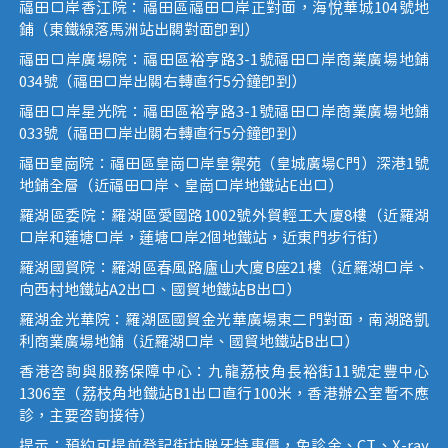
福田口岸香江院：福田區福田口岸正對面，海悅華城104號地
鋪（東鐵線落馬洲站出關對面即到）
福田口岸廣場院：福田區裕亨路3-1號福田口岸商業廣場地鋪
034號（福田口岸出關右轉直行5分鐘即到）
福田口岸星光院：福田區裕亨路3-1號福田口岸商業廣場地鋪
033號（福田口岸出關右轉直行5分鐘即到）
福田皇崗院：福田區皇崗口岸皇禦苑（皇城廣場C門）深港1號
地鋪全層（近福田口岸、皇崗口岸地鐵站E出口）
羅湖區委院：羅湖區愛國路1002號外貿輕工大廈8樓（近羅湖
口岸和蓮塘口岸，蓮塘口岸2個地鐵站，近東門步行街）
羅湖國貿院：羅湖區春風路廬山大廈B座21樓（近羅湖口岸、
向西村地鐵站A2出口、國貿地鐵站B出口）
羅湖金光華院：羅湖區國貿金光華廣場東二門對面，南湖路凱
利商業廣場地鋪（近羅湖口岸、國貿地鐵站B出口）
香港咨詢與服務保障中心：九龍荔枝角長裕街11號定豐中心
1306室（荔枝角地鐵站B1出口直行100米，香港辦公室暫不應
診，主要咨詢接待）
提示：預約可提前登記街坊睇牙特惠價，免診金、CT、X-ray