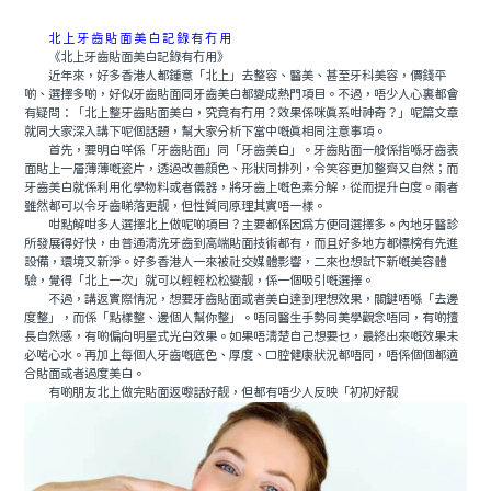
北上牙齒貼面美白記錄有冇用
《北上牙齒貼面美白記錄有冇用》
近年來，好多香港人都鍾意「北上」去整容、醫美、甚至牙科美容，價錢平
啲、選擇多啲，好似牙齒貼面同牙齒美白都變成熱門項目。不過，唔少人心裏都會
有疑問：「北上整牙齒貼面美白，究竟有冇用？效果係咪真系咁神奇？」呢篇文章
就同大家深入講下呢個話題，幫大家分析下當中嘅真相同注意事項。
首先，要明白咩係「牙齒貼面」同「牙齒美白」。牙齒貼面一般係指喺牙齒表
面貼上一層薄薄嘅瓷片，透過改善顔色、形狀同排列，令笑容更加整齊又自然；而
牙齒美白就係利用化學物料或者儀器，將牙齒上嘅色素分解，從而提升白度。兩者
雖然都可以令牙齒睇落更靓，但性質同原理其實唔一樣。
咁點解咁多人選擇北上做呢啲項目？主要都係因爲方便同選擇多。內地牙醫診
所發展得好快，由普通清洗牙齒到高端貼面技術都有，而且好多地方都標榜有先進
設備，環境又新淨。好多香港人一來被社交媒體影響，二來也想試下新嘅美容體
驗，覺得「北上一次」就可以輕輕松松變靓，係一個吸引嘅選擇。
不過，講返實際情況，想要牙齒貼面或者美白達到理想效果，關鍵唔喺「去邊
度整」，而係「點樣整、邊個人幫你整」。唔同醫生手勢同美學觀念唔同，有啲擅
長自然感，有啲偏向明星式光白效果。如果唔清楚自己想要乜，最終出來嘅效果未
必啱心水。再加上每個人牙齒嘅底色、厚度、口腔健康狀況都唔同，唔係個個都適
合貼面或者過度美白。
有啲朋友北上做完貼面返嚟話好靓，但都有唔少人反映「初初好靓