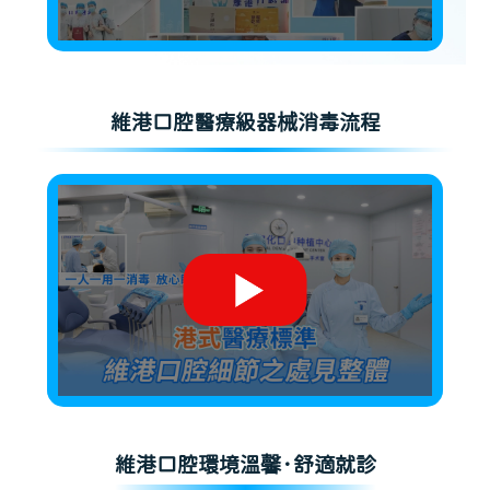
維港口腔醫療級器械消毒流程
維港口腔環境溫馨·舒適就診