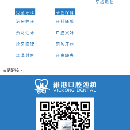
牙齒鬆動
兒童牙科
牙齒保健
治療蛀牙
牙科通識
預防蛀牙
口腔異味
換牙護理
預防牙病
窩溝封閉
牙齒缺失
友情鏈接