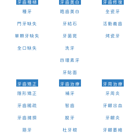
牙齒種植
牙齒美白
牙齒修復
種牙
皓齒美白
全瓷牙
門牙缺失
牙結石
活動義齒
單顆牙缺失
牙菌斑
烤瓷牙
全口缺失
洗牙
四環素牙
牙貼面
牙齒矯正
牙齒治療
牙周治療
隱形矯正
補牙
牙周炎
牙齒稀疏
智齒
牙齦出血
牙齒擁擠
脫牙
牙齦炎
箍牙
杜牙根
牙齦萎縮