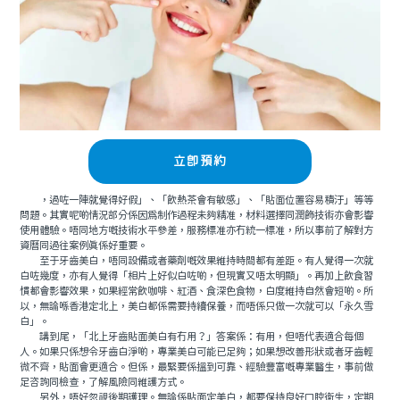
立即預約
，過咗一陣就覺得好假」、「飲熱茶會有敏感」、「貼面位置容易積汙」等等
問題。其實呢啲情況部分係因爲制作過程未夠精准，材料選擇同潤飾技術亦會影響
使用體驗。唔同地方嘅技術水平參差，服務標准亦冇統一標准，所以事前了解對方
資曆同過往案例真係好重要。
至于牙齒美白，唔同設備或者藥劑嘅效果維持時間都有差距。有人覺得一次就
白咗幾度，亦有人覺得「相片上好似白咗啲，但現實又唔太明顯」。再加上飲食習
慣都會影響效果，如果經常飲咖啡、紅酒、食深色食物，白度維持自然會短啲。所
以，無論喺香港定北上，美白都係需要持續保養，而唔係只做一次就可以「永久雪
白」。
講到尾，「北上牙齒貼面美白有冇用？」答案係：有用，但唔代表適合每個
人。如果只係想令牙齒白淨啲，專業美白可能已足夠；如果想改善形狀或者牙齒輕
微不齊，貼面會更適合。但係，最緊要係搵到可靠、經驗豐富嘅專業醫生，事前做
足咨詢同檢查，了解風險同維護方式。
另外，唔好忽視後期護理。無論係貼面定美白，都要保持良好口腔衛生，定期