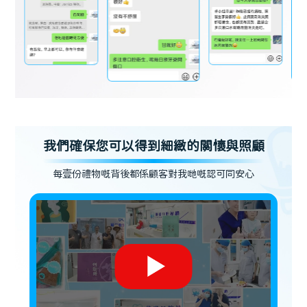
我們確保您可以得到細緻的關懷與照顧
每壹份禮物嘅背後都係顧客對我哋嘅認可同安心