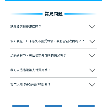
常見問題
點解要選擇維港口腔？
維港口腔踐行「醫道濟世」的大學校訓，各分院匯聚來自香港、內地的
博士碩士高資歷牙醫，十七年穩定開診。榮獲「2024香港企業領袖品
假如我在 CT 掃描後不接受報價，我將會被收費嗎？？
牌」、「2025香港企業領袖品牌」，是諾貝爾種植系統全球放心植牙中
心，香港新城電台與廣東衛視推薦品牌
不會！只要未開始實際服務之前，你不會被收取任何費用。
至今已服務超過三十個國家和地區的顧客，受到粵港澳大灣區及周邊城
市市民極高的口碑評價及信任推薦 珠海、深圳設有八大分院，香港亦設
治療過程中，會出現額外加價的情況嗎？
有咨詢及服務保障中心，有任何問題都可以隨時預約免費咨詢，讓人十
分放心
不會，治療前我們會詳細說明治療方案及對應的價錢，顧客同意並簽字
後，我們才會正式進行診療服務
我可以透過港幣支付費用嗎？
可以。維港口腔會按照當日匯率轉算收取費用，而匯率會及時告知客人
我可以隨時更改預約時間嗎？
可以，請盡早通過wechat或whatsapp聯絡我們，告知我們你原本預約
的時間及資料，並且重新預約的日期及時段