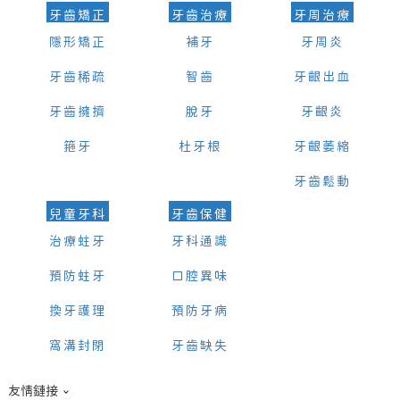
牙齒矯正
牙齒治療
牙周治療
隱形矯正
補牙
牙周炎
牙齒稀疏
智齒
牙齦出血
牙齒擁擠
脫牙
牙齦炎
箍牙
杜牙根
牙齦萎縮
牙齒鬆動
兒童牙科
牙齒保健
治療蛀牙
牙科通識
預防蛀牙
口腔異味
換牙護理
預防牙病
窩溝封閉
牙齒缺失
友情鏈接