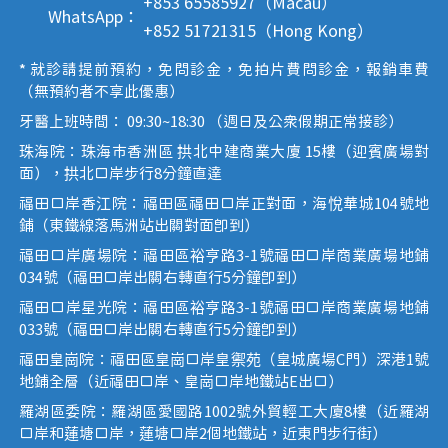
+853 65585927（Macau）
WhatsApp：
+852 51721315（Hong Kong）
* 就診請提前預約，免問診金，免拍片費問診金，報銷車費
（無預約者不享此優惠）
牙醫上班時間： 09:30~18:30 （週日及公眾假期正常接診）
珠海院：珠海市香洲區 拱北中建商業大廈 15樓（迎賓廣場對
面），拱北口岸步行8分鐘直達
福田口岸香江院：福田區福田口岸正對面，海悅華城104號地
鋪（東鐵線落馬洲站出關對面即到）
福田口岸廣場院：福田區裕亨路3-1號福田口岸商業廣場地鋪
034號（福田口岸出關右轉直行5分鐘即到）
福田口岸星光院：福田區裕亨路3-1號福田口岸商業廣場地鋪
033號（福田口岸出關右轉直行5分鐘即到）
福田皇崗院：福田區皇崗口岸皇禦苑（皇城廣場C門）深港1號
地鋪全層（近福田口岸、皇崗口岸地鐵站E出口）
羅湖區委院：羅湖區愛國路1002號外貿輕工大廈8樓（近羅湖
口岸和蓮塘口岸，蓮塘口岸2個地鐵站，近東門步行街）