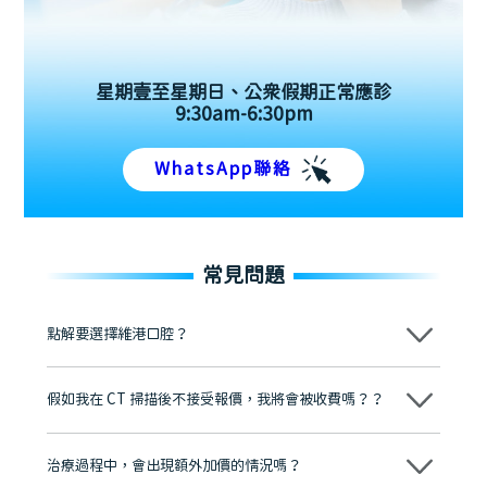
星期壹至星期日、公眾假期正常應診
9:30am-6:30pm
WhatsApp聯絡
常見問題
點解要選擇維港口腔？
維港口腔踐行「醫道濟世」的大學校訓，各分院匯聚來自香港、內地的
博士碩士高資歷牙醫，十七年穩定開診。榮獲「2024香港企業領袖品
假如我在 CT 掃描後不接受報價，我將會被收費嗎？？
牌」、「2025香港企業領袖品牌」，是諾貝爾種植系統全球放心植牙中
心，香港新城電台與廣東衛視推薦品牌
不會！只要未開始實際服務之前，你不會被收取任何費用。
至今已服務超過三十個國家和地區的顧客，受到粵港澳大灣區及周邊城
市市民極高的口碑評價及信任推薦 珠海、深圳設有八大分院，香港亦設
治療過程中，會出現額外加價的情況嗎？
有咨詢及服務保障中心，有任何問題都可以隨時預約免費咨詢，讓人十