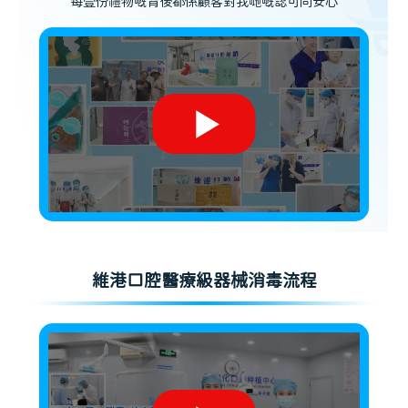
每壹份禮物嘅背後都係顧客對我哋嘅認可同安心
維港口腔醫療級器械消毒流程