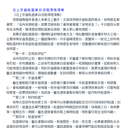
北上牙齒貼面美白流程清唔清晰
《北上牙齒貼面美白流程清唔清晰》
而家越嚟越多香港人考慮北上整牙，尤其係想做牙齒貼面同美白，有啲朋友都
會問：「去內地做貼面，其實流程係點？會唔會複雜？安唔安全？」今日就同大家
用生活角度，講清楚成個貼面美白過程，讓大家心裏有個底。
其實牙齒貼面就係一種相對溫和嘅改善方法，唔似整矯形或者種牙咁大工程，
主要係喺牙齒表面貼上一層超薄材料，令牙齒睇落更白、更整齊。一般北上診所用
嘅貼面材料多爲瓷貼面或樹脂貼面，耐用度各有唔同，但整體目的都係提升外觀同
自然度。
**第一步：咨詢及評估**
去內地診所之前，最好先預約初次檢查。牙醫會了解你嘅口腔狀況，例如牙齒
有冇蛀、牙肉健康點、之前有冇做過美白或者補牙。呢個階段好重要，因爲有啲人
可能唔適合直接做貼面，例如牙齒磨損太嚴重或者牙肉發炎，就要先處理好再做。
醫生會根據你嘅情況，建議貼面數量、形狀同顔色，都係以自然效果爲目標。
**第二步：牙齒准備**
醫生會輕輕打磨牙齒表面，去除極少量牙釉質，令貼面更緊貼牙面。唔使擔
心，會有麻醉處理，一般唔痛。呢步操作要求好精細，如果想效果自然，打磨角度
同厚度一定要控制得好。完成後，醫生通常會幫你做印模，留作制作貼面用。
**第三步：制作貼面**
有啲大型診所有自家工坊，即場可以用數碼掃描配合3D打印技術制作貼面；如
果診所冇，就會送去專門實驗室。貼面制作時間因診所而異，快嘅兩三日，有啲要
等一星期左右。期間，醫生通常會爲你裝上臨時貼面，唔影響日常生活同外觀。
**第四步：貼面安裝**
貼面做好後，醫生會幫你試貼，檢查顔色、形狀、密合度。如果覺得顔色太白
或者形狀唔自然，都可以即場微調。確認滿意後，就會用專門黏合劑固定貼面。完