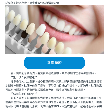
成整個安裝過程後，醫生會教你點樣清潔同保
立即預約
養，例如刷牙要輕力、避免食太硬嘅食物、減少咖啡同紅酒等深色飲料。
**第五步：後續跟進**
好多香港人北上整牙，擔心複診麻煩。其實大部份診所都會提供線上跟進或者
定期檢查服務。貼面一般耐用幾年，平時保持良好口腔衛生、定期洗牙，貼面效果
可以維持耐好多。若有輕微脫落或者色差，醫生亦可以幫你做微調。
**貼面與美白嘅關系**
有啲人會問，其實點解要做貼面，而唔係直接牙齒美白呢？兩者目的唔同：牙
齒美白主要係用藥劑或者光療方式漂白牙齒，適合牙色偏黃但牙形良好嘅人；貼面
就可以同時改善顔色同形狀，例如牙齒有缺口、太短或者唔齊，通過貼面可以令笑