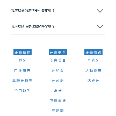
分放心
不會，治療前我們會詳細說明治療方案及對應的價錢，顧客同意並簽字
後，我們才會正式進行診療服務
我可以透過港幣支付費用嗎？
可以。維港口腔會按照當日匯率轉算收取費用，而匯率會及時告知客人
我可以隨時更改預約時間嗎？
可以，請盡早通過wechat或whatsapp聯絡我們，告知我們你原本預約
的時間及資料，並且重新預約的日期及時段
牙齒種植
牙齒美白
牙齒修復
種牙
皓齒美白
全瓷牙
門牙缺失
牙結石
活動義齒
單顆牙缺失
牙菌斑
烤瓷牙
全口缺失
洗牙
四環素牙
牙貼面