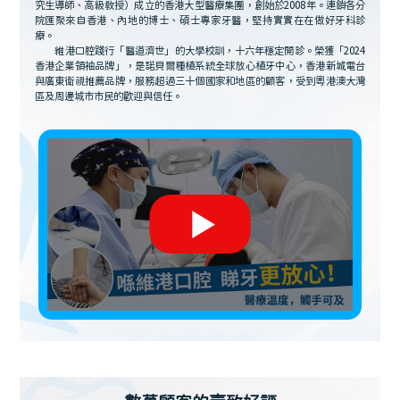
究生導師、高級教授）成立的香港大型醫療集團，創始於2008年。連鎖各分
院匯聚來自香港、內地的博士、碩士專家牙醫，堅持實實在在做好牙科診
療。
維港口腔踐行「醫道濟世」的大學校訓，十六年穩定開診。榮獲「2024
香港企業領袖品牌」，是諾貝爾種植系統全球放心植牙中心，香港新城電台
與廣東衛視推薦品牌，服務超過三十個國家和地區的顧客，受到粵港澳大灣
區及周邊城市市民的歡迎與信任。