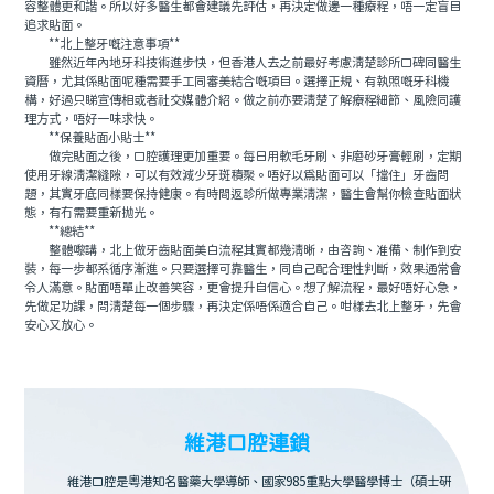
容整體更和諧。所以好多醫生都會建議先評估，再決定做邊一種療程，唔一定盲目
追求貼面。
**北上整牙嘅注意事項**
雖然近年內地牙科技術進步快，但香港人去之前最好考慮清楚診所口碑同醫生
資曆，尤其係貼面呢種需要手工同審美結合嘅項目。選擇正規、有執照嘅牙科機
構，好過只睇宣傳相或者社交媒體介紹。做之前亦要清楚了解療程細節、風險同護
理方式，唔好一味求快。
**保養貼面小貼士**
做完貼面之後，口腔護理更加重要。每日用軟毛牙刷、非磨砂牙膏輕刷，定期
使用牙線清潔縫隙，可以有效減少牙斑積聚。唔好以爲貼面可以「擋住」牙齒問
題，其實牙底同樣要保持健康。有時間返診所做專業清潔，醫生會幫你檢查貼面狀
態，有冇需要重新抛光。
**總結**
整體嚟講，北上做牙齒貼面美白流程其實都幾清晰，由咨詢、准備、制作到安
裝，每一步都系循序漸進。只要選擇可靠醫生，同自己配合理性判斷，效果通常會
令人滿意。貼面唔單止改善笑容，更會提升自信心。想了解流程，最好唔好心急，
先做足功課，問清楚每一個步驟，再決定係唔係適合自己。咁樣去北上整牙，先會
安心又放心。
維港口腔連鎖
維港口腔是粵港知名醫藥大學導師、國家985重點大學醫學博士（碩士研