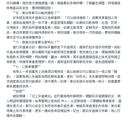
牙科機構，唔好貪方便隨便搵一間。建議事前多睇評價、了解醫生資曆，同埋確保
用嘅産品系安全、獲得相關認證。
**五、美白效果可以維持幾耐？**
好多朋友做完牙齒美白之後都會問：「可以保持幾耐？」其實效果會因人而
異，通常由幾個月至一年不等。飲食習慣系關鍵，如果成日飲咖啡、紅酒、奶茶，
又唔刷牙，顔色自然會慢慢返黃。相反，如果注意清潔、定期洗牙、戒煙戒色素飲
品，美白效果就可以維持得耐好多。換句話講，美白唔系一次性搞掂，要有持續維
護先至可以長保燦爛笑容。
**六、做美白前後要注意啲乜？**
進行牙齒美白前，最好由牙醫檢查下牙齒情況，確保冇蛀牙或牙肉問題。假如
牙齒本身唔健康，美白藥劑可能令敏感情況更嚴重。做完美白之後，建議頭兩日避
免食飲太深色嘅嘢，例如咖喱、醬油、咖啡等，等牙齒表面穩固返之後先至恢複正
常飲食，咁樣效果會更理想。另外，選用溫和牙膏同軟毛牙刷，避免過度摩擦。
**七、心態都重要**
有啲人一見到廣告上完美潔白嘅笑容，就以爲美白可以幫自己一夜之間「翻
新」。其實每個人牙齒原本顔色都有差異，達到「自然白」先系最理想嘅目標。追
求過度美白反而可能傷牙，得不償失。記得，美白系提升自信嘅一部分，但最重要
都系健康同自然。
**結語**
總括嚟講，「北上牙齒美白」並冇嚴格嘅年齡限制，關鍵系牙齒健康狀況、個
人期望同護理習慣。由青春期之後到成 年人，以至銀發族，只要聽取專業意見、選
擇合適方法，都可以安全又有效地改善牙齒色澤。無論系喺香港定內地做，美白都
唔單止系外表改變，更系一種自信笑容嘅延伸。記住：靓白牙齒無分年齡，有心打
理先系關鍵。