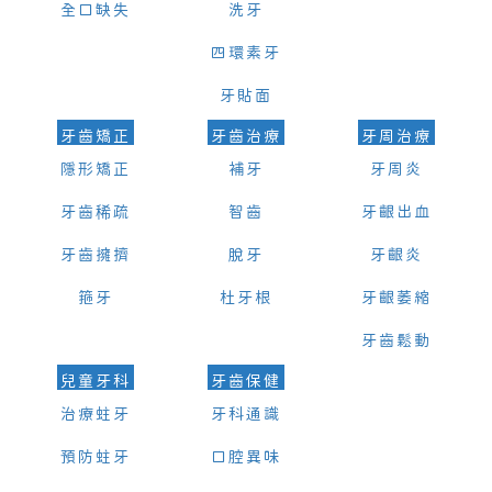
全口缺失
洗牙
四環素牙
牙貼面
牙齒矯正
牙齒治療
牙周治療
隱形矯正
補牙
牙周炎
牙齒稀疏
智齒
牙齦出血
牙齒擁擠
脫牙
牙齦炎
箍牙
杜牙根
牙齦萎縮
牙齒鬆動
兒童牙科
牙齒保健
治療蛀牙
牙科通識
預防蛀牙
口腔異味