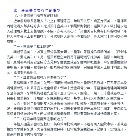
北上牙齒美白有冇年齡限制
《北上牙齒美白有冇年齡限制》
近年愈嚟愈多香港人「北上」護理牙齒，無論系洗牙、矯正定係美白，選擇喺
內地做嘅人都多咗好多。尤其系牙齒美白，價錢相對親民、選擇又多，吸引唔少港
人趁住周末就上去整靚靚。不過，亦有人關心：「牙齒美白其實有冇年齡限制？年
輕人同年長人士都啱做咩？」今次就同大家傾下呢個話題，等大家北上前可以心中
有數。
**一、牙齒美白基本原理**
講起牙齒美白，其實主要分爲兩大類：一種系由牙醫操作嘅診所美白（好似冷
光美白、激光美白），另一種系喺屋企自行用牙醫配嘅牙托加美白凝膠。無論邊一
種，原則都系利用安全成分去分解牙齒表面或者牙齒內部嘅色素，令牙齒顔色變得
更明亮、更淨白。呢啲過程一般唔會破壞牙齒結構，只要由專業人士操作同跟足指
示，風險都系相對低。
**二、其實幾歲都可以考慮美白？**
嚴格嚟講，牙齒美白並冇一個絕對嘅年齡限制。重點唔系幾歲，而系牙齒本身
嘅健康狀況。如果牙齒未完全發育，例如十幾歲嘅青少年，牙醫通常會建議等到恒
牙全部長齊、牙釉質夠穩固先至做。至于成年人，無論二十幾、三十幾或者以上，
只要冇嚴重蛀牙、牙周病、牙齒磨損等問題，基本上都可以考慮進行牙齒美白。
反而，部分年長嘅朋友因爲牙齒表面磨損得比較多，或者有假牙、植牙等情
況，牙醫就會視乎個別需要作出評估。因爲假牙或者瓷牙本身顔色固定，美白産品
系唔會對佢哋起作用，所以想追求整體美觀，可能要同時考慮其他修複方案。
**三、唔同年齡層需要注意嘅地方**
年輕人通常牙齒狀況較好，美白效果比較明顯。不過有啲人因飲咖啡、茶或者
抽煙早早就有牙漬，美白後要注意保持！日常減少深色飲品、勤刷牙、定期洗牙，
都系維持白淨笑容嘅關鍵。