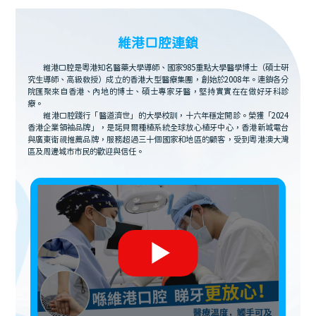
維港口腔連鎖
維港口腔是粵港知名醫藥大學導師、國家985重點大學醫學博士（碩士研
究生導師、高級教授）成立的香港大型醫療集團，創始於2008年。連鎖各分
院匯聚來自香港、內地的博士、碩士專家牙醫，堅持實實在在做好牙科診
療。
維港口腔踐行「醫道濟世」的大學校訓，十六年穩定開診。榮獲「2024
香港企業領袖品牌」，是諾貝爾種植系統全球放心植牙中心，香港新城電台
與廣東衛視推薦品牌，服務超過三十個國家和地區的顧客，受到粵港澳大灣
區及周邊城市市民的歡迎與信任。