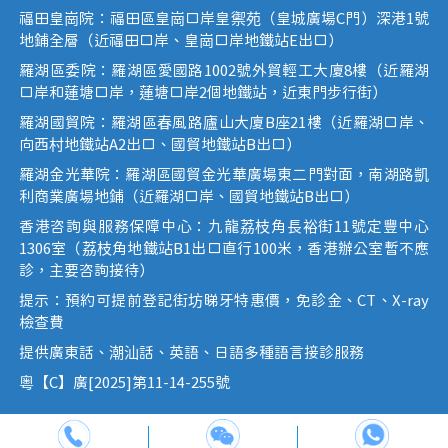
福田皇崗院：福田區皇崗口岸皇禦苑（皇城廣場C門）深港1號
地鋪全層（近福田口岸、皇崗口岸地鐵站E出口）
羅湖區委院：羅湖區愛國路1002號外貿輕工大廈8樓（近羅湖
口岸和蓮塘口岸，蓮塘口岸2個地鐵站，近東門步行街）
羅湖國貿院：羅湖區春風路廬山大廈B座21樓（近羅湖口岸、
向西村地鐵站A2出口、國貿地鐵站B出口）
羅湖金光華院：羅湖區國貿金光華廣場東二門對面，南湖路凱
利商業廣場地鋪（近羅湖口岸、國貿地鐵站B出口）
香港咨詢與服務保障中心：九龍荔枝角長裕街11號定豐中心
1306室（荔枝角地鐵站B1出口直行100米，香港辦公室暫不應
診，主要咨詢接待）
提示：預約可提前登記街坊睇牙特惠價，免診金、CT、X-ray
檢查費
提供廣東話、潮汕話、英語、日語多種語言接診服務
粵【C】廣[2025]第11-14-255號