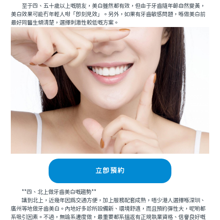
至于四、五十歲以上嘅朋友，美白雖然都有效，但由于牙齒隨年齡自然變黃，
美白效果可能冇年輕人咁「即刻見效」。另外，如果有牙齒敏感問題，喺做美白前
最好同醫生傾清楚，選擇刺激性較低嘅方案。
立即預約
**四、北上做牙齒美白嘅趨勢**
講到北上，近幾年因爲交通方便，加上服務配套成熟，唔少港人選擇喺深圳、
廣州等地做牙齒美白。內地好多診所設備新、環境舒適，而且預約彈性大，呢啲都
系吸引因素。不過，無論系邊度做，最重要都系搵返有正規執業資格、信譽良好嘅