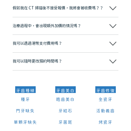
博士碩士高資歷牙醫，十七年穩定開診。榮獲「2024香港企業領袖品
假如我在 CT 掃描後不接受報價，我將會被收費嗎？？
牌」、「2025香港企業領袖品牌」，是諾貝爾種植系統全球放心植牙中
心，香港新城電台與廣東衛視推薦品牌
不會！只要未開始實際服務之前，你不會被收取任何費用。
至今已服務超過三十個國家和地區的顧客，受到粵港澳大灣區及周邊城
市市民極高的口碑評價及信任推薦 珠海、深圳設有八大分院，香港亦設
治療過程中，會出現額外加價的情況嗎？
有咨詢及服務保障中心，有任何問題都可以隨時預約免費咨詢，讓人十
分放心
不會，治療前我們會詳細說明治療方案及對應的價錢，顧客同意並簽字
後，我們才會正式進行診療服務
我可以透過港幣支付費用嗎？
可以。維港口腔會按照當日匯率轉算收取費用，而匯率會及時告知客人
我可以隨時更改預約時間嗎？
可以，請盡早通過wechat或whatsapp聯絡我們，告知我們你原本預約
的時間及資料，並且重新預約的日期及時段
牙齒種植
牙齒美白
牙齒修復
種牙
皓齒美白
全瓷牙
門牙缺失
牙結石
活動義齒
單顆牙缺失
牙菌斑
烤瓷牙