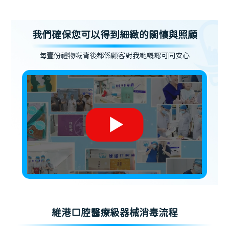
我們確保您可以得到細緻的關懷與照顧
每壹份禮物嘅背後都係顧客對我哋嘅認可同安心
維港口腔醫療級器械消毒流程