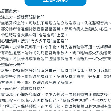
反而愈大。
注意力，舒緩緊張情緒**
喺牙椅上時，可以試下用啲方法分散注意力，例如聽輕音樂、
。部分診所會准備背景音樂甚至香薰，都系令病人放鬆嘅小心思
令思緒唔會太集中喺“會唔會痛”上面。
理預期，接受“有少少不適”屬正常**
業，拔牙畢竟都系一個小手術，難免會有輕微不適，例如麻醉
時有啲壓迫感。唔好將呢啲正常現象放大，明白嗰啲感受系短暫
度去谂，將拔牙睇成系爲咗口腔健康做准備，而唔系一個“受苦”
照顧唔少得**
後，跟從醫護嘅建議系好重要。保持口腔清潔、避免用力漱口
令恢複得更快。複診時如有疑問，記得及時問醫生。好多北上診
唔方便再上去，都可以透過視訊再了解情況。
正面心態，爲健康打氣**
係減少恐懼感嘅關鍵。唔少人經過一次順利嘅拔牙體驗之後，
像出嚟。可以喺心入面提醒自己，“我系爲咗健康”，“一次唔代
更了解自己。保持輕松、正面嘅心態，對改善整體口腔健康都有