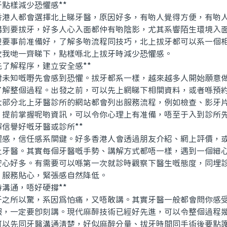
點樣減少恐懼感**
人都會選擇北上睇牙醫，原因好多，有啲人覺得方便，有啲人
講到要拔牙，好多人心入面都仲有啲陰影，尤其系響陌生環境入
只要事前准備好，了解多啲流程同技巧，北上拔牙都可以系一個
次我哋一齊睇下，點樣喺北上拔牙時減少恐懼感。
了解程序，建立安全感**
知嘅嘢先會感到恐懼。拔牙都系一樣，越來越多人開始願意
h，去了解整個過程。出發之前，可以先上網睇下相關資料，或者喺預
大部分北上牙醫診所的網站都會列出服務流程，例如檢查、影牙
。提前掌握呢啲資訊，可以令你心理上有准備，唔至于入到診所
信譽好嘅牙醫或診所**
，信任感系關鍵。好多香港人會透過朋友介紹、網上評價，或
上牙醫。其實每個牙醫嘅手勢、講解方式都唔一樣，遇到一個細
安心好多。有需要可以喺第一次就診時觀察下醫生嘅態度，同埋
、服務貼心，緊張感自然降低。
溝通，唔好硬撐**
所以驚，系因爲怕痛，又唔敢講。其實牙醫一般都會問你感受
服，一定要即刻講。現代麻醉技術已經好先進，可以令整個過程
可以先同牙醫溝通清楚，好似麻醉分量、拔牙時間同手術後要點