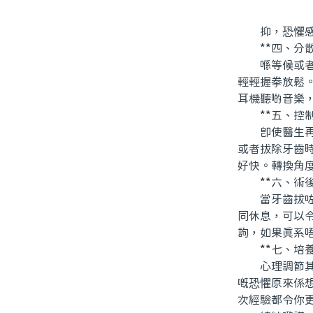
抑，恐懼感
**四、分散
喺等候或者坐
輕輕握拳放鬆
耳機聽啲音樂，
**五、控制心
即使醫生再專
或者拔除牙齒
好快。轉換角
**六、術後
當牙齒拔咗之
同休息，可以
詢，如果真系
**七、培養
心理調節其實
嘅恐懼原來係想
次經驗都令你