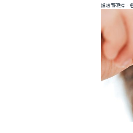
尴尬而硬撐，