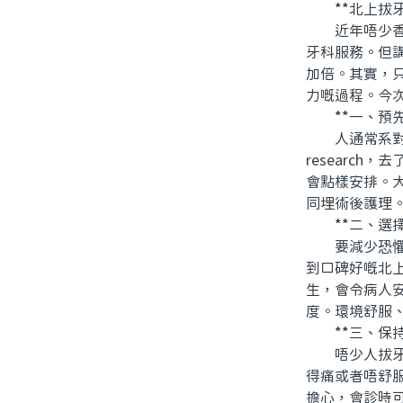
**北上拔牙
近年唔少香港
牙科服務。但
加倍。其實，
力嘅過程。今
**一、預先
人通常系對未
researc
會點樣安排。
同埋術後護理
**二、選擇
要減少恐懼感
到口碑好嘅北
生，會令病人
度。環境舒服
**三、保持
唔少人拔牙之
得痛或者唔舒
擔心，會診時