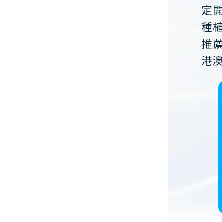
定
種
推
港