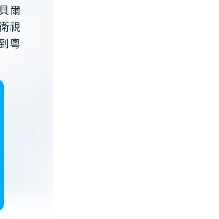
貝爾
衛視
到粵