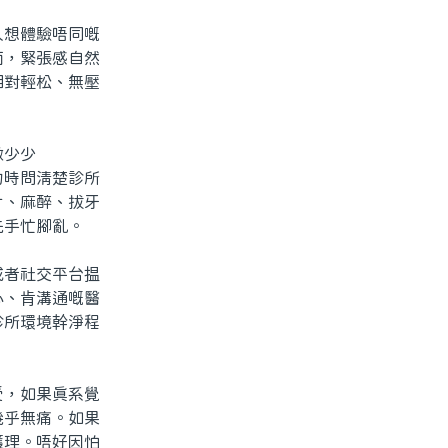
想體驗唔同嘅
面，緊張感自然
相對輕松、無壓
做少少
約時問清楚診所
片、麻醉、拔牙
先手忙腳亂。
者社交平台揾
心、肯溝通嘅醫
診所環境幹淨程
，如果真系覺
幾乎無痛。如果
護理。唔好因怕