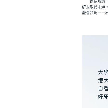
總結嚟講，北
解去取代未知
能會發現——
大
港
自
好