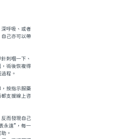
深呼吸、或者
。自己亦可以帶
針刺嗰一下、
嘅，術後恢複得
嘅過程。
，按指示服藥
所都支援線上咨
反而發現自己
表永遠”，每一
幫助。