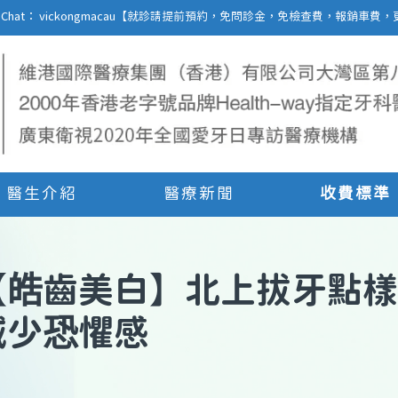
27 | WeChat： vickongmacau【就診請提前預約，免問診金，免檢查費，報銷
醫生介紹
醫療新聞
收費標準
【
皓齒美白
】
北上拔牙點樣
減少恐懼感