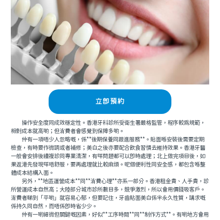
立即預約
操作安全度同成效穩定性。香港牙科診所受衛生署嚴格監管，程序較爲規範，
相對成本就高啲；但消費者會感覺到保障多啲。
仲有一項唔少人忽略嘅，係**後期保養同跟進服務**。貼面喺安裝後需要定期
檢查，有時要作微調或者補修；美白之後亦要配合飲食習慣去維持效果。香港牙醫
一般會安排後續複診同專業清潔，有咩問題都可以即時處理；北上做完項目後，如
果返港先發現咩唔舒服，要再處理就比較麻煩。呢個便利性同安全感，都包含喺整
體成本結構入面。
另外，**地區運營成本**同**消費心理**亦系一部分。香港租金貴、人手貴，診
所營運成本自然高；大陸部分城市診所數目多，競爭激烈，所以會用價錢吸客戶。
消費者睇到「平啲」就容易心郁，但要記住，牙齒貼面美白係半永久性質，講求嘅
係持久同自然，而唔係即時省少少。
仲有一啲細微但關鍵嘅因素，好似**工序時間**同**制作方式**。有啲地方會用