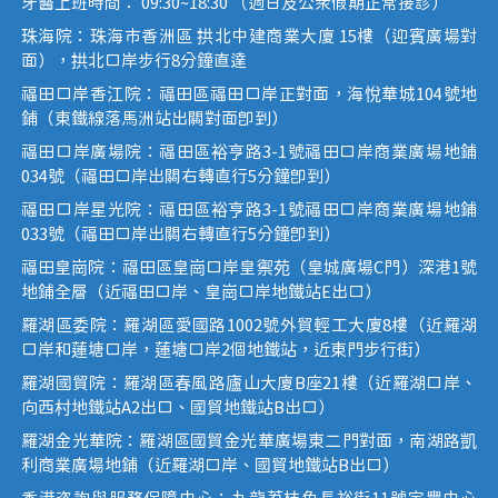
牙醫上班時間： 09:30~18:30 （週日及公眾假期正常接診）
珠海院：珠海市香洲區 拱北中建商業大廈 15樓（迎賓廣場對
面），拱北口岸步行8分鐘直達
福田口岸香江院：福田區福田口岸正對面，海悅華城104號地
鋪（東鐵線落馬洲站出關對面即到）
福田口岸廣場院：福田區裕亨路3-1號福田口岸商業廣場地鋪
034號（福田口岸出關右轉直行5分鐘即到）
福田口岸星光院：福田區裕亨路3-1號福田口岸商業廣場地鋪
033號（福田口岸出關右轉直行5分鐘即到）
福田皇崗院：福田區皇崗口岸皇禦苑（皇城廣場C門）深港1號
地鋪全層（近福田口岸、皇崗口岸地鐵站E出口）
羅湖區委院：羅湖區愛國路1002號外貿輕工大廈8樓（近羅湖
口岸和蓮塘口岸，蓮塘口岸2個地鐵站，近東門步行街）
羅湖國貿院：羅湖區春風路廬山大廈B座21樓（近羅湖口岸、
向西村地鐵站A2出口、國貿地鐵站B出口）
羅湖金光華院：羅湖區國貿金光華廣場東二門對面，南湖路凱
利商業廣場地鋪（近羅湖口岸、國貿地鐵站B出口）