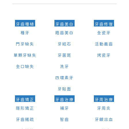
可以，請盡早通過wechat或whatsapp聯絡我們，告知我們你原本預約
的時間及資料，並且重新預約的日期及時段
牙齒種植
牙齒美白
牙齒修復
種牙
皓齒美白
全瓷牙
門牙缺失
牙結石
活動義齒
單顆牙缺失
牙菌斑
烤瓷牙
全口缺失
洗牙
四環素牙
牙貼面
牙齒矯正
牙齒治療
牙周治療
隱形矯正
補牙
牙周炎
牙齒稀疏
智齒
牙齦出血