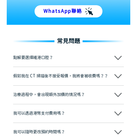
WhatsApp聯絡
常見問題
點解要選擇維港口腔？
維港口腔踐行「醫道濟世」的大學校訓，各分院匯聚來自香港、內地的
博士碩士高資歷牙醫，十七年穩定開診。榮獲「2024香港企業領袖品
假如我在 CT 掃描後不接受報價，我將會被收費嗎？？
牌」、「2025香港企業領袖品牌」，是諾貝爾種植系統全球放心植牙中
心，香港新城電台與廣東衛視推薦品牌
不會！只要未開始實際服務之前，你不會被收取任何費用。
至今已服務超過三十個國家和地區的顧客，受到粵港澳大灣區及周邊城
市市民極高的口碑評價及信任推薦 珠海、深圳設有八大分院，香港亦設
治療過程中，會出現額外加價的情況嗎？
有咨詢及服務保障中心，有任何問題都可以隨時預約免費咨詢，讓人十
分放心
不會，治療前我們會詳細說明治療方案及對應的價錢，顧客同意並簽字
後，我們才會正式進行診療服務
我可以透過港幣支付費用嗎？
可以。維港口腔會按照當日匯率轉算收取費用，而匯率會及時告知客人
我可以隨時更改預約時間嗎？