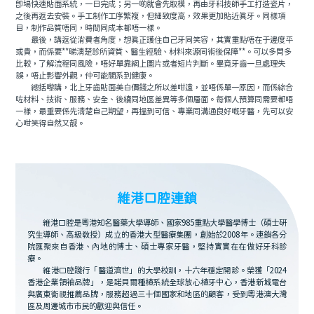
即場快速貼面系統，一日完成；另一啲就會先取模，再由牙科技師手工打造瓷片，
之後再返去安裝。手工制作工序繁複，但細致度高，效果更加貼近真牙。同樣項
目，制作品質唔同，時間同成本都唔一樣。
最後，講返從消費者角度，想真正護住自己牙同笑容，其實重點唔在于邊度平
或貴，而係要**睇清楚診所資質、醫生經驗、材料來源同術後保障**。可以多問多
比較，了解流程同風險，唔好單靠網上圖片或者短片判斷。畢竟牙齒一旦處理失
誤，唔止影響外觀，仲可能關系到健康。
總括嚟講，北上牙齒貼面美白價錢之所以差咁遠，並唔係單一原因，而係綜合
咗材料、技術、服務、安全、後續同地區差異等多個層面。每個人預算同需要都唔
一樣，最重要係先清楚自己期望，再搵到可信、專業同溝通良好嘅牙醫，先可以安
心咁笑得自然又靓。
維港口腔連鎖
維港口腔是粵港知名醫藥大學導師、國家985重點大學醫學博士（碩士研
究生導師、高級教授）成立的香港大型醫療集團，創始於2008年。連鎖各分
院匯聚來自香港、內地的博士、碩士專家牙醫，堅持實實在在做好牙科診
療。
維港口腔踐行「醫道濟世」的大學校訓，十六年穩定開診。榮獲「2024
香港企業領袖品牌」，是諾貝爾種植系統全球放心植牙中心，香港新城電台
與廣東衛視推薦品牌，服務超過三十個國家和地區的顧客，受到粵港澳大灣
區及周邊城市市民的歡迎與信任。