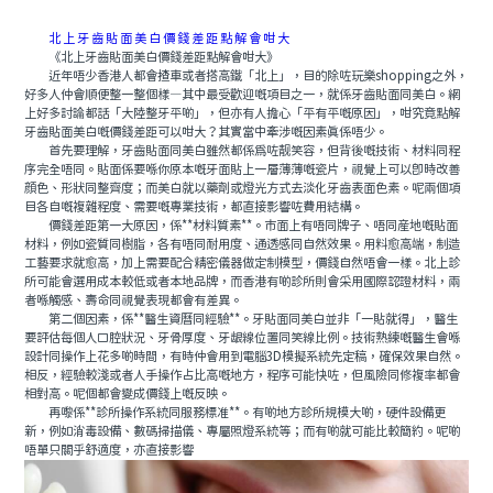
北上牙齒貼面美白價錢差距點解會咁大
《北上牙齒貼面美白價錢差距點解會咁大》
近年唔少香港人都會揸車或者搭高鐵「北上」，目的除咗玩樂shopping之外，
好多人仲會順便整一整個樣—其中最受歡迎嘅項目之一，就係牙齒貼面同美白。網
上好多討論都話「大陸整牙平啲」，但亦有人擔心「平有平嘅原因」，咁究竟點解
牙齒貼面美白嘅價錢差距可以咁大？其實當中牽涉嘅因素真係唔少。
首先要理解，牙齒貼面同美白雖然都係爲咗靓笑容，但背後嘅技術、材料同程
序完全唔同。貼面係要喺你原本嘅牙面貼上一層薄薄嘅瓷片，視覺上可以即時改善
顔色、形狀同整齊度；而美白就以藥劑或燈光方式去淡化牙齒表面色素。呢兩個項
目各自嘅複雜程度、需要嘅專業技術，都直接影響咗費用結構。
價錢差距第一大原因，係**材料質素**。市面上有唔同牌子、唔同産地嘅貼面
材料，例如瓷質同樹脂，各有唔同耐用度、通透感同自然效果。用料愈高端，制造
工藝要求就愈高，加上需要配合精密儀器做定制模型，價錢自然唔會一樣。北上診
所可能會選用成本較低或者本地品牌，而香港有啲診所則會采用國際認證材料，兩
者喺觸感、壽命同視覺表現都會有差異。
第二個因素，係**醫生資曆同經驗**。牙貼面同美白並非「一貼就得」，醫生
要評估每個人口腔狀況、牙骨厚度、牙龈線位置同笑線比例。技術熟練嘅醫生會喺
設計同操作上花多啲時間，有時仲會用到電腦3D模擬系統先定稿，確保效果自然。
相反，經驗較淺或者人手操作占比高嘅地方，程序可能快咗，但風險同修複率都會
相對高。呢個都會變成價錢上嘅反映。
再嚟係**診所操作系統同服務標准**。有啲地方診所規模大啲，硬件設備更
新，例如消毒設備、數碼掃描儀、專屬照燈系統等；而有啲就可能比較簡約。呢啲
唔單只關乎舒適度，亦直接影響