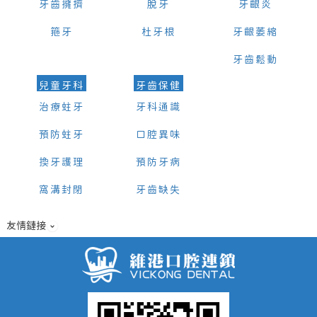
牙齒擁擠
脫牙
牙齦炎
箍牙
杜牙根
牙齦萎縮
牙齒鬆動
兒童牙科
牙齒保健
治療蛀牙
牙科通識
預防蛀牙
口腔異味
換牙護理
預防牙病
窩溝封閉
牙齒缺失
友情鏈接