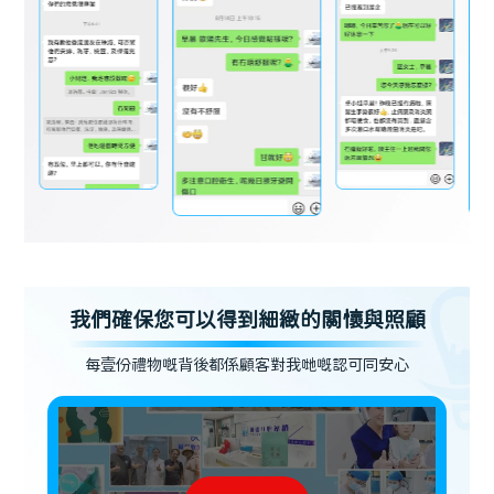
我們確保您可以得到細緻的關懷與照顧
每壹份禮物嘅背後都係顧客對我哋嘅認可同安心