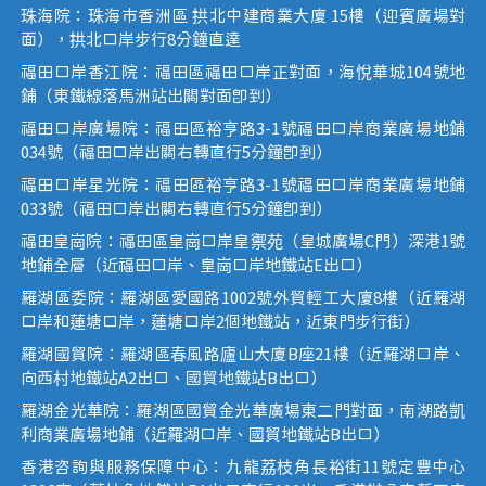
珠海院：珠海市香洲區 拱北中建商業大廈 15樓（迎賓廣場對
面），拱北口岸步行8分鐘直達
福田口岸香江院：福田區福田口岸正對面，海悅華城104號地
鋪（東鐵線落馬洲站出關對面即到）
福田口岸廣場院：福田區裕亨路3-1號福田口岸商業廣場地鋪
034號（福田口岸出關右轉直行5分鐘即到）
福田口岸星光院：福田區裕亨路3-1號福田口岸商業廣場地鋪
033號（福田口岸出關右轉直行5分鐘即到）
福田皇崗院：福田區皇崗口岸皇禦苑（皇城廣場C門）深港1號
地鋪全層（近福田口岸、皇崗口岸地鐵站E出口）
羅湖區委院：羅湖區愛國路1002號外貿輕工大廈8樓（近羅湖
口岸和蓮塘口岸，蓮塘口岸2個地鐵站，近東門步行街）
羅湖國貿院：羅湖區春風路廬山大廈B座21樓（近羅湖口岸、
向西村地鐵站A2出口、國貿地鐵站B出口）
羅湖金光華院：羅湖區國貿金光華廣場東二門對面，南湖路凱
利商業廣場地鋪（近羅湖口岸、國貿地鐵站B出口）
香港咨詢與服務保障中心：九龍荔枝角長裕街11號定豐中心