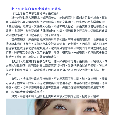
北上牙齒美白會唔會導致牙齒敏感
《北上牙齒美白會唔會導致牙齒敏感》
近年越嚟越多人選擇北上做牙齒美白，無論係深圳、廣州定系其他城市，都有
唔少美容中心同牙醫診所提供呢個服務。喺社交媒體上，好多香港朋友曬出佢哋
「白到發亮」嘅笑容，真係令人心動。不過亦有人擔心，牙齒美白後會唔會變得好
敏感，食凍野、飲熱茶都會「針針拮拮」咁痛。咁到底北上牙齒美白係咪真係會導
致牙齒敏感呢？今日就等我哋一齊了解清楚。
首先要知道，牙齒美白嘅原理係利用氧化劑分解牙齒表面嘅色素，令牙齒回複
接近原本嘅白淨顏色。呢個過程本身對牙齒係有一定刺激性，因為美白劑入面通常
有過氧化氫或過氧化尿素呢類成分。呢啲成分會暫時令牙釉質同牙本質之間嘅通道
打開，神經尾受到刺激，就可能出現「敏感」嘅感覺。一般嚟講，呢種敏感多數係
暫時性，幾日到一星期左右就會慢慢消失。
但唔同人嘅體質同牙齒狀況都唔一樣。如果你本身有牙齒損耗、牙縫較大、或
者牙釉質比較薄，就可能對美白劑反應更加強烈，敏感情況自然會明顯啲。所以唔
係話北上做牙齒美白一定會敏感，而係要睇你自己嘅牙齒狀況同使用嘅方法、材
料。
有啲北上機構為咗追求即時效果，可能用高濃度美白劑，加上強光照射，確實
可以令牙齒瞬間白好多。不過高濃度美白劑使用不當，就容易刺激牙齒神經，導致
敏感。相反，如果係正規牙醫採用專業設備，先做全面檢查再選擇合適濃度同時
間，就可以大大減低敏感風險。
其實，喺香港都有人因為北上美白效果快又方便而心動，但唔少牙醫都