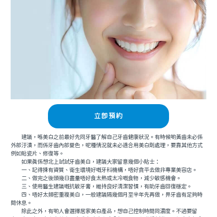
立即預約
建議，喺美白之前最好先同牙醫了解自己牙齒健康狀況。有時候啲黃齒未必係
外部汙漬，而係牙齒內部變色，呢種情況就未必適合用美白劑處理，要靠其他方式
例如貼瓷片、修復等。
如果真係想北上試試牙齒美白，建議大家留意幾個小貼士：
一、記得揀有資質、衛生環境好嘅牙科機構，唔好貪平去做非專業美容店。
二、做完之後頭幾日盡量唔好食太熱或太冷嘅食物，減少敏感機會。
三、使用醫生建議嘅抗敏牙膏，維持良好清潔習慣，有助牙齒回復穩定。
四、唔好太頻密重複美白，一般建議隔幾個月至半年先再做，畀牙齒有足夠時
間休息。
除此之外，有啲人會選擇居家美白產品，想自己控制時間同濃度。不過要留