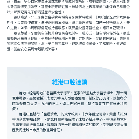
意，市面上唔少自家美白牙膏或者貼片嘅成分都唔同，有啲偏刺激，用得太密都會
令牙齒變得更加敏感，甚至出現牙齦紅腫。無論係北上做專業美白定係自己喺屋企
試，都要記得先了解清楚產品安全性。
總括嚟講，北上牙齒美白確實有機會令牙齒暫時敏感，但呢個情況通常唔係長
期性，只要操作得當、選擇正規醫療機構、跟足護理建議，問題一般唔會太大。美
白之後，如果出現明顯痛楚或持續敏感，就要盡快搵牙醫檢查，唔好自己硬撐。
最後想講，牙齒美白係提升自信笑容嘅其中一種方式，但白淨只係外在，最重
要嘅係牙齒真正健康。平時保持良好刷牙習慣、定期洗牙、少飲有色飲品，先係令
笑容長久明亮嘅關鍵。北上美白無可厚非，但記得保持警覺，了解風險，做好保
養，就能安心展現你靚靚嘅笑容。
維港口腔連鎖
維港口腔是粵港知名醫藥大學導師、國家985重點大學醫學博士（碩士研
究生導師、高級教授）成立的香港大型醫療集團，創始於2008年。連鎖各分
院匯聚來自香港、內地的博士、碩士專家牙醫，堅持實實在在做好牙科診
療。
維港口腔踐行「醫道濟世」的大學校訓，十六年穩定開診。榮獲「2024
香港企業領袖品牌」，是諾貝爾種植系統全球放心植牙中心，香港新城電台
與廣東衛視推薦品牌，服務超過三十個國家和地區的顧客，受到粵港澳大灣
區及周邊城市市民的歡迎與信任。