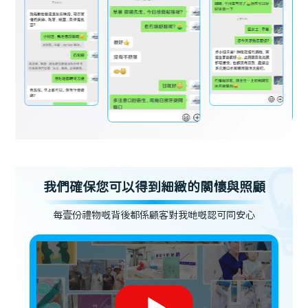
我們確保您可以得到細緻的關懷與照顧
每壹份禮物嘅背後都係顧客對我哋嘅認可同安心