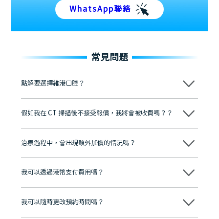
WhatsApp聯絡
常見問題
點解要選擇維港口腔？
維港口腔踐行「醫道濟世」的大學校訓，各分院匯聚來自香港、內地的
博士碩士高資歷牙醫，十七年穩定開診。榮獲「2024香港企業領袖品
假如我在 CT 掃描後不接受報價，我將會被收費嗎？？
牌」、「2025香港企業領袖品牌」，是諾貝爾種植系統全球放心植牙中
心，香港新城電台與廣東衛視推薦品牌
不會！只要未開始實際服務之前，你不會被收取任何費用。
至今已服務超過三十個國家和地區的顧客，受到粵港澳大灣區及周邊城
市市民極高的口碑評價及信任推薦 珠海、深圳設有八大分院，香港亦設
治療過程中，會出現額外加價的情況嗎？
有咨詢及服務保障中心，有任何問題都可以隨時預約免費咨詢，讓人十
分放心
不會，治療前我們會詳細說明治療方案及對應的價錢，顧客同意並簽字
後，我們才會正式進行診療服務
我可以透過港幣支付費用嗎？
可以。維港口腔會按照當日匯率轉算收取費用，而匯率會及時告知客人
我可以隨時更改預約時間嗎？
可以，請盡早通過wechat或whatsapp聯絡我們，告知我們你原本預約