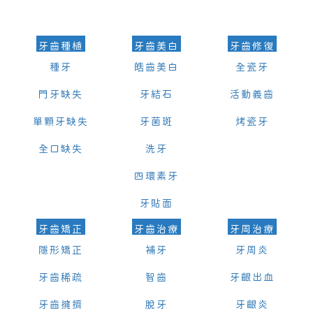
的時間及資料，並且重新預約的日期及時段
牙齒種植
牙齒美白
牙齒修復
種牙
皓齒美白
全瓷牙
門牙缺失
牙結石
活動義齒
單顆牙缺失
牙菌斑
烤瓷牙
全口缺失
洗牙
四環素牙
牙貼面
牙齒矯正
牙齒治療
牙周治療
隱形矯正
補牙
牙周炎
牙齒稀疏
智齒
牙齦出血
牙齒擁擠
脫牙
牙齦炎