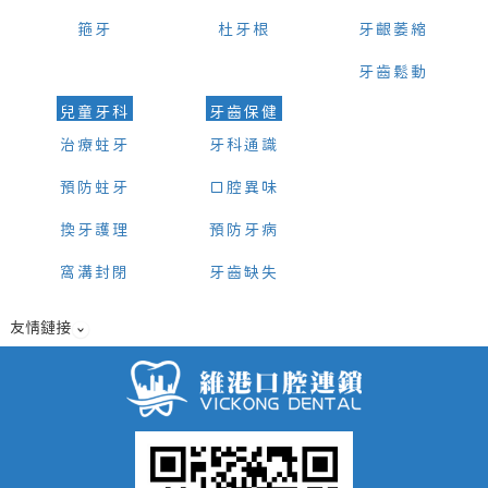
箍牙
杜牙根
牙齦萎縮
牙齒鬆動
兒童牙科
牙齒保健
治療蛀牙
牙科通識
預防蛀牙
口腔異味
換牙護理
預防牙病
窩溝封閉
牙齒缺失
友情鏈接