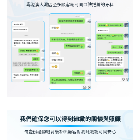
粵港澳大灣區至多顧客認可同口碑推薦的牙科
我們確保您可以得到細緻的關懷與照顧
每壹份禮物嘅背後都係顧客對我哋嘅認可同安心