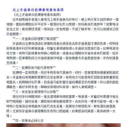
北上牙齒美白低價會唔會有風險
《北上牙齒美白低價會唔會有風險》
近年越嚟越多香港人覺得北上做牙齒美白好吸引，網上啲分享又話效果好、環
境靚，重點係價錢似乎平好多。聽落好似冇乜問題，但係真係冇風險咩？其實喺決
定去之前，真係要諗清楚，唔係話一定有問題，不過了解多啲，先可以保護自己同
牙齒健康。
**一、牙齒美白原理要了解清楚**
牙齒美白主要係透過化學藥劑或者光學技術去除牙齒表面汙漬同色素。呢啲技
術喺香港牙科診所都幾普遍，但醫生會根據每個人牙齒狀況度身訂造。如果喺其他
地方做，有時可能唔會有咁細心嘅檢查，或者未必理解你牙齒本身有冇敏感、蛀牙
等問題。若果藥劑成分太強或者操作唔當，就有機會令牙齒表面受損、牙肉刺激甚
至疼痛。
**二、低價背後可能代表啲咩**
低價唔一定有問題，但好多時背後代表操作、材料、或者環境有機會被削減成
本。牙齒美白用嘅藥劑需要符合安全標準，有啲地方可能使用冇認證或者質量較低
嘅產品。短期睇好似冇事，但長遠可能影響牙齒結構甚至牙肉健康。所以遇到超低
價廣告，最好多問多查，睇嚇佢用嘅材料來源、操作人員嘅資歷。
**三、安全衛生環境唔可以忽略**
做任何牙科相關項目，衛生環境都係頭號重要。喺香港，牙醫診所要遵守衛生
部門嘅規範，器材消毒、藥劑保存都有嚴格要求。去到外地，標準可能唔一樣。有
時啲小型美容店用嘅器具可能冇完全消毒，就算地方睇落乾淨，都有潛在細菌風
險。尤其係牙齒美白會接觸到牙肉同口腔組織，如果感染咗細菌，真係麻煩一大
堆。
**四、效果未必持久亦