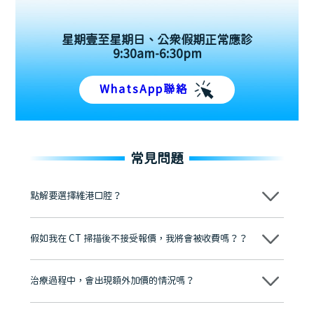
星期壹至星期日、公眾假期正常應診
9:30am-6:30pm
WhatsApp聯絡
常見問題
點解要選擇維港口腔？
維港口腔踐行「醫道濟世」的大學校訓，各分院匯聚來自香港、內地的
博士碩士高資歷牙醫，十七年穩定開診。榮獲「2024香港企業領袖品
假如我在 CT 掃描後不接受報價，我將會被收費嗎？？
牌」、「2025香港企業領袖品牌」，是諾貝爾種植系統全球放心植牙中
心，香港新城電台與廣東衛視推薦品牌
不會！只要未開始實際服務之前，你不會被收取任何費用。
至今已服務超過三十個國家和地區的顧客，受到粵港澳大灣區及周邊城
市市民極高的口碑評價及信任推薦 珠海、深圳設有八大分院，香港亦設
治療過程中，會出現額外加價的情況嗎？
有咨詢及服務保障中心，有任何問題都可以隨時預約免費咨詢，讓人十
分放心
不會，治療前我們會詳細說明治療方案及對應的價錢，顧客同意並簽字
後，我們才會正式進行診療服務