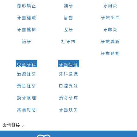
隱形矯正
補牙
牙周炎
牙齒稀疏
智齒
牙齦出血
牙齒擁擠
脫牙
牙齦炎
箍牙
杜牙根
牙齦萎縮
牙齒鬆動
兒童牙科
牙齒保健
治療蛀牙
牙科通識
預防蛀牙
口腔異味
換牙護理
預防牙病
窩溝封閉
牙齒缺失
友情鏈接