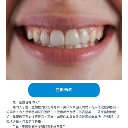
立即預約
唔一定適合每個人**
唔同人牙齒天生顏色同狀況都唔同，美白效果因人而異。有人做完覺得即刻白
咗兩級，有人幾個星期就打返原形。低價項目有時只係表面美白，效果維持時間
短，重複做又可能損害牙齒。再者，如果你本身有牙齒敏感或者其他口腔問題，搵
錯地方做，只會更加嚴重。
**五、事前準備同後期保養都好重要**