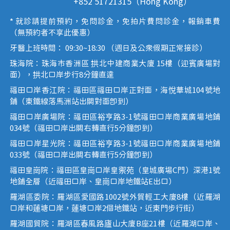
+852 51721315（Hong Kong）
* 就診請提前預約，免問診金，免拍片費問診金，報銷車費
（無預約者不享此優惠）
牙醫上班時間： 09:30~18:30 （週日及公眾假期正常接診）
珠海院：珠海市香洲區 拱北中建商業大廈 15樓（迎賓廣場對
面），拱北口岸步行8分鐘直達
福田口岸香江院：福田區福田口岸正對面，海悅華城104號地
鋪（東鐵線落馬洲站出關對面即到）
福田口岸廣場院：福田區裕亨路3-1號福田口岸商業廣場地鋪
034號（福田口岸出關右轉直行5分鐘即到）
福田口岸星光院：福田區裕亨路3-1號福田口岸商業廣場地鋪
033號（福田口岸出關右轉直行5分鐘即到）
福田皇崗院：福田區皇崗口岸皇禦苑（皇城廣場C門）深港1號
地鋪全層（近福田口岸、皇崗口岸地鐵站E出口）
羅湖區委院：羅湖區愛國路1002號外貿輕工大廈8樓（近羅湖
口岸和蓮塘口岸，蓮塘口岸2個地鐵站，近東門步行街）
羅湖國貿院：羅湖區春風路廬山大廈B座21樓（近羅湖口岸、