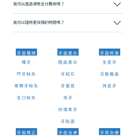
我可以透過港幣支付費用嗎？
可以。維港口腔會按照當日匯率轉算收取費用，而匯率會及時告知客人
我可以隨時更改預約時間嗎？
可以，請盡早通過wechat或whatsapp聯絡我們，告知我們你原本預約
的時間及資料，並且重新預約的日期及時段
牙齒種植
牙齒美白
牙齒修復
種牙
皓齒美白
全瓷牙
門牙缺失
牙結石
活動義齒
單顆牙缺失
牙菌斑
烤瓷牙
全口缺失
洗牙
四環素牙
牙貼面
牙齒矯正
牙齒治療
牙周治療