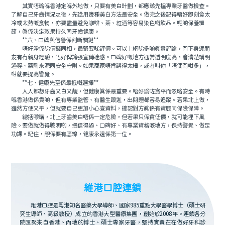
其實唔論喺香港定喺外地做，只要有美白計劃，都應該先搵專業牙醫做檢查。
了解自己牙齒情況之後，先諗用邊種美白方法最安全。做完之後記得唔好即刻食太
冷或太熱嘅食物，亦要盡量避免咖啡、茶、紅酒等容易染色嘅飲品。呢啲保養細
節，真係決定效果持久同牙齒健康。
**六、口碑與信譽係判斷關鍵**
唔好淨係睇價錢同相，最緊要睇評價。可以上網睇多啲真實評論，問下身邊朋
友有冇親身經驗，唔好俾誇張宣傳迷惑。口碑好嘅地方通常透明度高，會清楚講明
過程、藥劑來源同安全守則。如果商家唔肯講得太細，或者叫你「唔使問咁多」，
咁就要提高警覺。
**七、健康先至係最抵嘅選擇**
人人都想牙齒又白又靚，但健康真係最重要。唔好為咗貪平而忽略安全。有時
喺香港做係貴啲，但有專業監管、有醫生跟進，出問題都容易追蹤。若果北上做，
雖然方便又平，但就要自己更加小心查資料，確認對方真係有資歷同保險保障。
總括嚟講，北上牙齒美白唔係一定危險，但若果只係貪低價，就可能埋下風
險。要做就做得聰明啲，搵信得過、口碑好、有專業資格嘅地方，保持警覺、做足
功課。記住，靚係要有底線，健康永遠係第一位。
維港口腔連鎖
維港口腔是粵港知名醫藥大學導師、國家985重點大學醫學博士（碩士研
究生導師、高級教授）成立的香港大型醫療集團，創始於2008年。連鎖各分
院匯聚來自香港、內地的博士、碩士專家牙醫，堅持實實在在做好牙科診