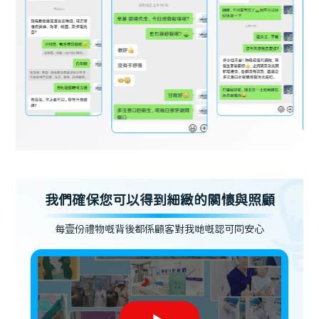
我們確保您可以得到細緻的關懷與照顧
每壹份禮物嘅背後都係顧客對我哋嘅認可同安心