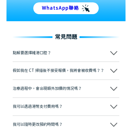
WhatsApp聯絡
常見問題
點解要選擇維港口腔？
維港口腔踐行「醫道濟世」的大學校訓，各分院匯聚來自香港、內地的
博士碩士高資歷牙醫，十七年穩定開診。榮獲「2024香港企業領袖品
假如我在 CT 掃描後不接受報價，我將會被收費嗎？？
牌」、「2025香港企業領袖品牌」，是諾貝爾種植系統全球放心植牙中
心，香港新城電台與廣東衛視推薦品牌
不會！只要未開始實際服務之前，你不會被收取任何費用。
至今已服務超過三十個國家和地區的顧客，受到粵港澳大灣區及周邊城
市市民極高的口碑評價及信任推薦 珠海、深圳設有八大分院，香港亦設
治療過程中，會出現額外加價的情況嗎？
有咨詢及服務保障中心，有任何問題都可以隨時預約免費咨詢，讓人十
分放心
不會，治療前我們會詳細說明治療方案及對應的價錢，顧客同意並簽字
後，我們才會正式進行診療服務
我可以透過港幣支付費用嗎？
可以。維港口腔會按照當日匯率轉算收取費用，而匯率會及時告知客人
我可以隨時更改預約時間嗎？