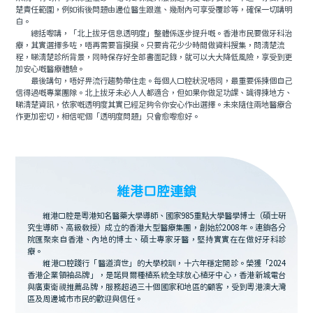
楚責任範圍，例如術後問題由邊位醫生跟進、幾耐內可享受覆診等，確保一切講明
白。
總括嚟講，「北上拔牙信息透明度」整體係逐步提升嘅。香港市民要做牙科治
療，其實選擇多咗，唔再需要盲摸摸。只要肯花少少時間做資料搜集，問清楚流
程，睇清楚診所背景，同時保存好全部書面記錄，就可以大大降低風險，享受到更
加安心嘅醫療體驗。
最後講句，唔好畀流行趨勢帶住走。每個人口腔狀況唔同，最重要係揀個自己
信得過嘅專業團隊。北上拔牙未必人人都適合，但如果你做足功課、識得揀地方、
睇清楚資訊，依家嘅透明度其實已經足夠令你安心作出選擇。未來隨住兩地醫療合
作更加密切，相信呢個「透明度問題」只會愈嚟愈好。
維港口腔連鎖
維港口腔是粵港知名醫藥大學導師、國家985重點大學醫學博士（碩士研
究生導師、高級教授）成立的香港大型醫療集團，創始於2008年。連鎖各分
院匯聚來自香港、內地的博士、碩士專家牙醫，堅持實實在在做好牙科診
療。
維港口腔踐行「醫道濟世」的大學校訓，十六年穩定開診。榮獲「2024
香港企業領袖品牌」，是諾貝爾種植系統全球放心植牙中心，香港新城電台
與廣東衛視推薦品牌，服務超過三十個國家和地區的顧客，受到粵港澳大灣
區及周邊城市市民的歡迎與信任。