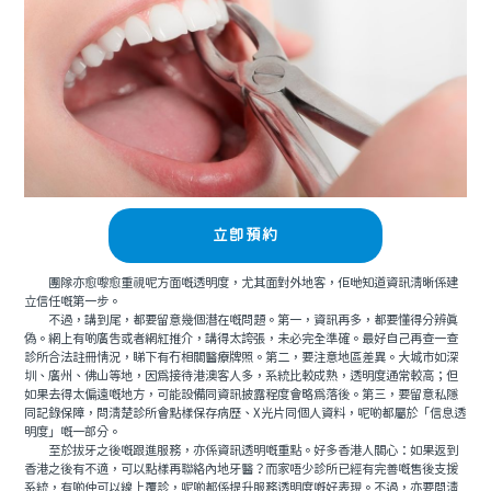
立即預約
團隊亦愈嚟愈重視呢方面嘅透明度，尤其面對外地客，佢哋知道資訊清晰係建
立信任嘅第一步。
不過，講到尾，都要留意幾個潛在嘅問題。第一，資訊再多，都要懂得分辨真
偽。網上有啲廣告或者網紅推介，講得太誇張，未必完全準確。最好自己再查一查
診所合法註冊情況，睇下有冇相關醫療牌照。第二，要注意地區差異。大城市如深
圳、廣州、佛山等地，因為接待港澳客人多，系統比較成熟，透明度通常較高；但
如果去得太偏遠嘅地方，可能設備同資訊披露程度會略為落後。第三，要留意私隱
同記錄保障，問清楚診所會點樣保存病歷、X光片同個人資料，呢啲都屬於「信息透
明度」嘅一部分。
至於拔牙之後嘅跟進服務，亦係資訊透明嘅重點。好多香港人關心：如果返到
香港之後有不適，可以點樣再聯絡內地牙醫？而家唔少診所已經有完善嘅售後支援
系統，有啲仲可以線上覆診，呢啲都係提升服務透明度嘅好表現。不過，亦要問清