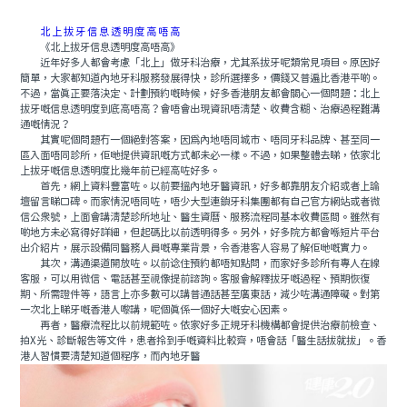
北上拔牙信息透明度高唔高
《北上拔牙信息透明度高唔高》
近年好多人都會考慮「北上」做牙科治療，尤其系拔牙呢類常見項目。原因好
簡單，大家都知道內地牙科服務發展得快，診所選擇多，價錢又普遍比香港平啲。
不過，當真正要落決定、計劃預約嘅時候，好多香港朋友都會關心一個問題：北上
拔牙嘅信息透明度到底高唔高？會唔會出現資訊唔清楚、收費含糊、治療過程難溝
通嘅情況？
其實呢個問題冇一個絕對答案，因爲內地唔同城市、唔同牙科品牌、甚至同一
區入面唔同診所，佢哋提供資訊嘅方式都未必一樣。不過，如果整體去睇，依家北
上拔牙嘅信息透明度比幾年前已經高咗好多。
首先，網上資料豐富咗。以前要搵內地牙醫資訊，好多都靠朋友介紹或者上論
壇留言睇口碑。而家情況唔同咗，唔少大型連鎖牙科集團都有自己官方網站或者微
信公衆號，上面會講清楚診所地址、醫生資曆、服務流程同基本收費區間。雖然有
啲地方未必寫得好詳細，但起碼比以前透明得多。另外，好多院方都會喺短片平台
出介紹片，展示設備同醫務人員嘅專業背景，令香港客人容易了解佢哋嘅實力。
其次，溝通渠道開放咗。以前谂住預約都唔知點問，而家好多診所有專人在線
客服，可以用微信、電話甚至視像提前諮詢。客服會解釋拔牙嘅過程、預期恢復
期、所需證件等，語言上亦多數可以講普通話甚至廣東話，減少咗溝通障礙。對第
一次北上睇牙嘅香港人嚟講，呢個真係一個好大嘅安心因素。
再者，醫療流程比以前規範咗。依家好多正規牙科機構都會提供治療前檢查、
拍X光、診斷報告等文件，患者拎到手嘅資料比較齊，唔會話「醫生話拔就拔」。香
港人習慣要清楚知道個程序，而內地牙醫