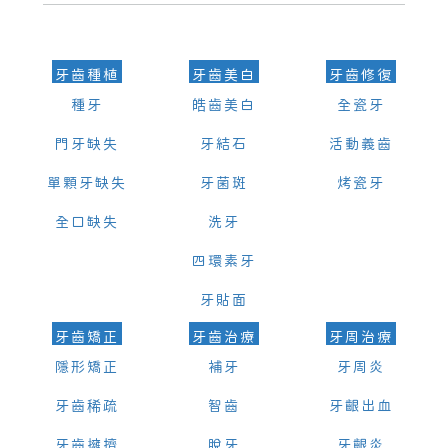
可以，請盡早通過wechat或whatsapp聯絡我們，告知我們你原本預約
的時間及資料，並且重新預約的日期及時段
牙齒種植
牙齒美白
牙齒修復
種牙
皓齒美白
全瓷牙
門牙缺失
牙結石
活動義齒
單顆牙缺失
牙菌斑
烤瓷牙
全口缺失
洗牙
四環素牙
牙貼面
牙齒矯正
牙齒治療
牙周治療
隱形矯正
補牙
牙周炎
牙齒稀疏
智齒
牙齦出血
牙齒擁擠
脫牙
牙齦炎