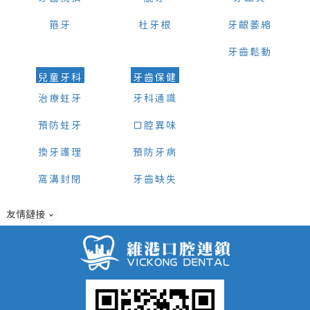
箍牙
杜牙根
牙齦萎縮
牙齒鬆動
兒童牙科
牙齒保健
治療蛀牙
牙科通識
預防蛀牙
口腔異味
換牙護理
預防牙病
窩溝封閉
牙齒缺失
友情鏈接