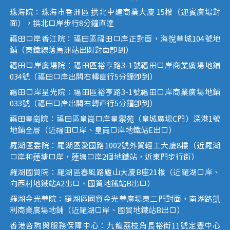
珠海院：珠海市香洲區 拱北中建商業大廈 15樓（迎賓廣場對
面），拱北口岸步行8分鐘直達
福田口岸香江院：福田區福田口岸正對面，海悅華城104號地
鋪（東鐵線落馬洲站出關對面即到）
福田口岸廣場院：福田區裕亨路3-1號福田口岸商業廣場地鋪
034號（福田口岸出關右轉直行5分鐘即到）
福田口岸星光院：福田區裕亨路3-1號福田口岸商業廣場地鋪
033號（福田口岸出關右轉直行5分鐘即到）
福田皇崗院：福田區皇崗口岸皇禦苑（皇城廣場C門）深港1號
地鋪全層（近福田口岸、皇崗口岸地鐵站E出口）
羅湖區委院：羅湖區愛國路1002號外貿輕工大廈8樓（近羅湖
口岸和蓮塘口岸，蓮塘口岸2個地鐵站，近東門步行街）
羅湖國貿院：羅湖區春風路廬山大廈B座21樓（近羅湖口岸、
向西村地鐵站A2出口、國貿地鐵站B出口）
羅湖金光華院：羅湖區國貿金光華廣場東二門對面，南湖路凱
利商業廣場地鋪（近羅湖口岸、國貿地鐵站B出口）
香港咨詢與服務保障中心：九龍荔枝角長裕街11號定豐中心