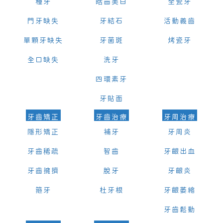
種牙
皓齒美白
全瓷牙
門牙缺失
牙結石
活動義齒
單顆牙缺失
牙菌斑
烤瓷牙
全口缺失
洗牙
四環素牙
牙貼面
牙齒矯正
牙齒治療
牙周治療
隱形矯正
補牙
牙周炎
牙齒稀疏
智齒
牙齦出血
牙齒擁擠
脫牙
牙齦炎
箍牙
杜牙根
牙齦萎縮
牙齒鬆動