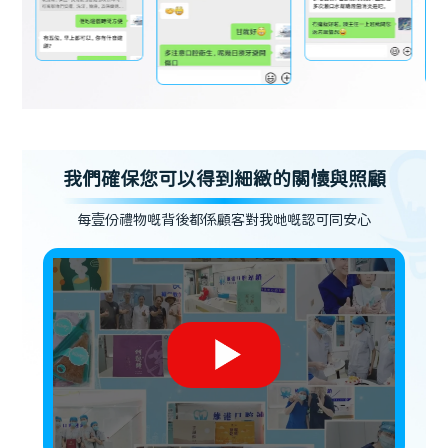
我們確保您可以得到細緻的關懷與照顧
每壹份禮物嘅背後都係顧客對我哋嘅認可同安心