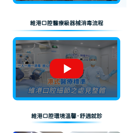
維港口腔醫療級器械消毒流程
維港口腔環境溫馨·舒適就診