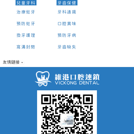
兒童牙科
牙齒保健
治療蛀牙
牙科通識
預防蛀牙
口腔異味
換牙護理
預防牙病
窩溝封閉
牙齒缺失
友情鏈接