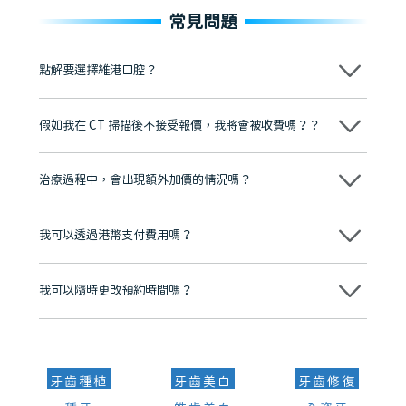
常見問題
點解要選擇維港口腔？
維港口腔踐行「醫道濟世」的大學校訓，各分院匯聚來自香港、內地的
博士碩士高資歷牙醫，十七年穩定開診。榮獲「2024香港企業領袖品
假如我在 CT 掃描後不接受報價，我將會被收費嗎？？
牌」、「2025香港企業領袖品牌」，是諾貝爾種植系統全球放心植牙中
心，香港新城電台與廣東衛視推薦品牌
不會！只要未開始實際服務之前，你不會被收取任何費用。
至今已服務超過三十個國家和地區的顧客，受到粵港澳大灣區及周邊城
市市民極高的口碑評價及信任推薦 珠海、深圳設有八大分院，香港亦設
治療過程中，會出現額外加價的情況嗎？
有咨詢及服務保障中心，有任何問題都可以隨時預約免費咨詢，讓人十
分放心
不會，治療前我們會詳細說明治療方案及對應的價錢，顧客同意並簽字
後，我們才會正式進行診療服務
我可以透過港幣支付費用嗎？
可以。維港口腔會按照當日匯率轉算收取費用，而匯率會及時告知客人
我可以隨時更改預約時間嗎？
可以，請盡早通過wechat或whatsapp聯絡我們，告知我們你原本預約
的時間及資料，並且重新預約的日期及時段
牙齒種植
牙齒美白
牙齒修復