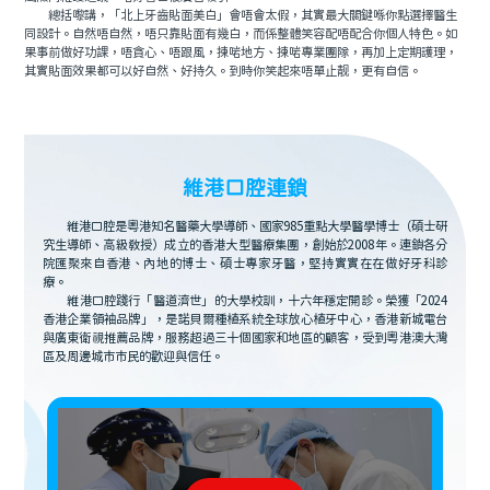
總括嚟講，「北上牙齒貼面美白」會唔會太假，其實最大關鍵喺你點選擇醫生
同設計。自然唔自然，唔只靠貼面有幾白，而係整體笑容配唔配合你個人特色。如
果事前做好功課，唔貪心、唔跟風，揀啱地方、揀啱專業團隊，再加上定期護理，
其實貼面效果都可以好自然、好持久。到時你笑起來唔單止靓，更有自信。
維港口腔連鎖
維港口腔是粵港知名醫藥大學導師、國家985重點大學醫學博士（碩士研
究生導師、高級教授）成立的香港大型醫療集團，創始於2008年。連鎖各分
院匯聚來自香港、內地的博士、碩士專家牙醫，堅持實實在在做好牙科診
療。
維港口腔踐行「醫道濟世」的大學校訓，十六年穩定開診。榮獲「2024
香港企業領袖品牌」，是諾貝爾種植系統全球放心植牙中心，香港新城電台
與廣東衛視推薦品牌，服務超過三十個國家和地區的顧客，受到粵港澳大灣
區及周邊城市市民的歡迎與信任。