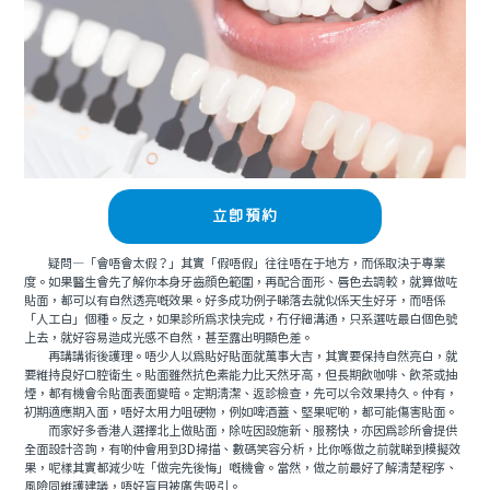
立即預約
疑問—「會唔會太假？」其實「假唔假」往往唔在于地方，而係取決于專業
度。如果醫生會先了解你本身牙齒顔色範圍，再配合面形、唇色去調較，就算做咗
貼面，都可以有自然透亮嘅效果。好多成功例子睇落去就似係天生好牙，而唔係
「人工白」個種。反之，如果診所爲求快完成，冇仔細溝通，只系選咗最白個色號
上去，就好容易造成光感不自然，甚至露出明顯色差。
再講講術後護理。唔少人以爲貼好貼面就萬事大吉，其實要保持自然亮白，就
要維持良好口腔衛生。貼面雖然抗色素能力比天然牙高，但長期飲咖啡、飲茶或抽
煙，都有機會令貼面表面變暗。定期清潔、返診檢查，先可以令效果持久。仲有，
初期適應期入面，唔好太用力咀硬物，例如啤酒蓋、堅果呢啲，都可能傷害貼面。
而家好多香港人選擇北上做貼面，除咗因設施新、服務快，亦因爲診所會提供
全面設計咨詢，有啲仲會用到3D掃描、數碼笑容分析，比你喺做之前就睇到模擬效
果，呢樣其實都減少咗「做完先後悔」嘅機會。當然，做之前最好了解清楚程序、
風險同維護建議，唔好盲目被廣告吸引。