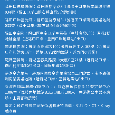
福田口岸廣場院：福田區裕亨路3-1號福田口岸商業廣場地鋪
034號（福田口岸出關右轉直行5分鐘即到）
福田口岸星光院：福田區裕亨路3-1號福田口岸商業廣場地鋪
033號（福田口岸出關右轉直行5分鐘即到）
福田皇崗院：福田區皇崗口岸皇禦苑（皇城廣場C門）深港1號
地鋪全層（近福田口岸、皇崗口岸地鐵站E出口）
羅湖區委院：羅湖區愛國路1002號外貿輕工大廈8樓（近羅湖
口岸和蓮塘口岸，蓮塘口岸2個地鐵站，近東門步行街）
羅湖國貿院：羅湖區春風路廬山大廈B座21樓（近羅湖口岸、
向西村地鐵站A2出口、國貿地鐵站B出口）
羅湖金光華院：羅湖區國貿金光華廣場東二門對面，南湖路凱
利商業廣場地鋪（近羅湖口岸、國貿地鐵站B出口）
香港咨詢與服務保障中心：九龍荔枝角長裕街11號定豐中心
1306室（荔枝角地鐵站B1出口直行100米，香港辦公室暫不應
診，主要咨詢接待）
提示：預約可提前登記街坊睇牙特惠價，免診金、CT、X-ray
檢查費