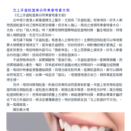
北上牙齒貼面美白效果會唔會太假
《北上牙齒貼面美白效果會唔會太假》
近年唔少香港人都會選擇北上整牙，尤其係「牙齒貼面」呢樣項目，好多人都
想透過貼面令自己個笑容更加燦爛。但亦有人擔心，做完之後個效果會唔會太白、
太假，好似「假人笑容」咁？其實呢個問題要睇返貼面嘅材質、醫生嘅技術、同埋
個人嘅期望值，先至可以答到你。
首先講下點解「牙齒貼面」喺香港人之間咁流行。主要原因係貼面可以喺唔需
要大規模磨牙嘅情況下，就改善牙齒顔色、形狀同排列。相對傳統嘅牙套矯正，貼
面見效更快，喺短時間內就可以「換新笑容」。加上而家網上資訊多，好多人都會
去內地搵口碑好、技術成熟嘅診所，去做貼面美白。
不過想做得自然，其實關鍵喺「度身訂做」。牙齒貼面唔係一套模模做曬，而
係要根據個人膚色、嘴形、同笑起來時牙齒露出嘅比例嚟設計。如果醫生經驗豐
富，喺設計時會留意整體協調感，同埋光線反射效果，就算貼面再白，都可以顯得
自然唔突兀。相反，如果一味追求「超白」，唔理適唔適合自己，個效果就容易顯
得生硬。
另外，唔同材質嘅貼面，對美白效果同自然度都有影響。市面上常見嘅有瓷貼
面同複合樹脂貼面。瓷貼面光澤度高、較接近真牙質感，耐用性亦好啲；複合樹脂
貼面相對軟少少，但喺修補同調整上方便啲。無論選擇咩材質，都要由專業牙醫評
估下自己牙齒狀況，再決定邊種最適合。唔好因爲朋友話「北上貼面好平又快」，
就一窩蜂跟風。
講到最大嘅