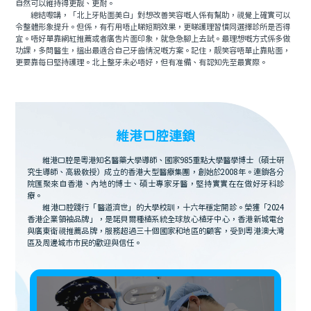
自然可以維持得更靓、更耐。
總結嚟講，「北上牙貼面美白」對想改善笑容嘅人係有幫助，視覺上確實可以
令整體形象提升。但係，有冇用唔止睇短期效果，更睇護理習慣同選擇診所是否得
宜。唔好單靠網紅推薦或者廣告片面印象，就急急腳上去試。最理想嘅方式係多做
功課，多問醫生，搵出最適合自己牙齒情況嘅方案。記住，靓笑容唔單止靠貼面，
更要靠每日堅持護理。北上整牙未必唔好，但有准備、有認知先至最實際。
維港口腔連鎖
維港口腔是粵港知名醫藥大學導師、國家985重點大學醫學博士（碩士研
究生導師、高級教授）成立的香港大型醫療集團，創始於2008年。連鎖各分
院匯聚來自香港、內地的博士、碩士專家牙醫，堅持實實在在做好牙科診
療。
維港口腔踐行「醫道濟世」的大學校訓，十六年穩定開診。榮獲「2024
香港企業領袖品牌」，是諾貝爾種植系統全球放心植牙中心，香港新城電台
與廣東衛視推薦品牌，服務超過三十個國家和地區的顧客，受到粵港澳大灣
區及周邊城市市民的歡迎與信任。