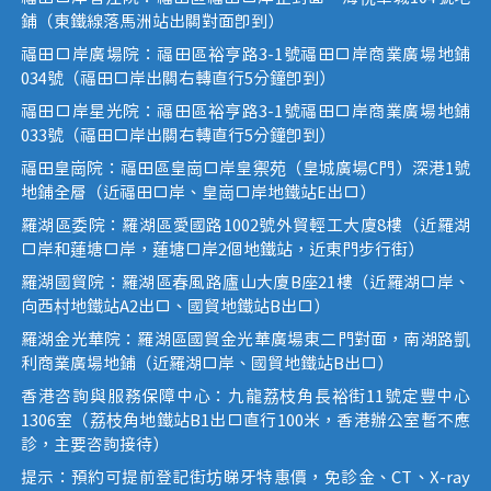
鋪（東鐵線落馬洲站出關對面即到）
福田口岸廣場院：福田區裕亨路3-1號福田口岸商業廣場地鋪
034號（福田口岸出關右轉直行5分鐘即到）
福田口岸星光院：福田區裕亨路3-1號福田口岸商業廣場地鋪
033號（福田口岸出關右轉直行5分鐘即到）
福田皇崗院：福田區皇崗口岸皇禦苑（皇城廣場C門）深港1號
地鋪全層（近福田口岸、皇崗口岸地鐵站E出口）
羅湖區委院：羅湖區愛國路1002號外貿輕工大廈8樓（近羅湖
口岸和蓮塘口岸，蓮塘口岸2個地鐵站，近東門步行街）
羅湖國貿院：羅湖區春風路廬山大廈B座21樓（近羅湖口岸、
向西村地鐵站A2出口、國貿地鐵站B出口）
羅湖金光華院：羅湖區國貿金光華廣場東二門對面，南湖路凱
利商業廣場地鋪（近羅湖口岸、國貿地鐵站B出口）
香港咨詢與服務保障中心：九龍荔枝角長裕街11號定豐中心
1306室（荔枝角地鐵站B1出口直行100米，香港辦公室暫不應
診，主要咨詢接待）
提示：預約可提前登記街坊睇牙特惠價，免診金、CT、X-ray