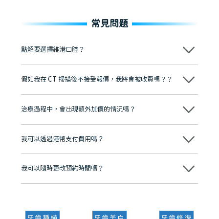
常見問題
點解要選擇維港口腔？
維港口腔踐行「醫道濟世」的大學校訓，各分院匯聚來自香港、內地的
博士碩士高資歷牙醫，十七年穩定開診。榮獲「2024香港企業領袖品
假如我在 CT 掃描後不接受報價，我將會被收費嗎？？
牌」、「2025香港企業領袖品牌」，是諾貝爾種植系統全球放心植牙中
心，香港新城電台與廣東衛視推薦品牌
不會！只要未開始實際服務之前，你不會被收取任何費用。
至今已服務超過三十個國家和地區的顧客，受到粵港澳大灣區及周邊城
市市民極高的口碑評價及信任推薦 珠海、深圳設有八大分院，香港亦設
治療過程中，會出現額外加價的情況嗎？
有咨詢及服務保障中心，有任何問題都可以隨時預約免費咨詢，讓人十
分放心
不會，治療前我們會詳細說明治療方案及對應的價錢，顧客同意並簽字
後，我們才會正式進行診療服務
我可以透過港幣支付費用嗎？
可以。維港口腔會按照當日匯率轉算收取費用，而匯率會及時告知客人
我可以隨時更改預約時間嗎？
可以，請盡早通過wechat或whatsapp聯絡我們，告知我們你原本預約
的時間及資料，並且重新預約的日期及時段
牙齒種植
牙齒美白
牙齒修復