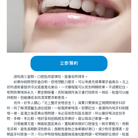
立即預約
過咗兩三星期，口腔肌肉習慣咗，就會自然得多。
如果你純粹想牙齒白啲，但唔想動刀磨牙，可以考慮先做專業牙齒美白。北上
診所通常會提供冷光或者激光美白，一次療程就可以見到明顯效果。不過要記住，
呢啲效果唔係永久，要定期保養，否則幾個月後又會打回原形。相反，貼面可以維
持較耐，但維護成本同清潔要求都更高。
另外，好多人關心「北上整牙安唔安全？」其實只要揀有正規牌照嘅牙科診
所，同了解清楚醫生過往經驗，一般風險都唔高。但要記住，香港同內地牙科制度
唔一樣，返港之後若果出現問題，未必容易即刻返去複診，所以最好喺決定前多
問、多睇、多比較。唔好盲目因爲朋友效果好，就以爲自己都會一樣。
日常維護方面，無論貼面定美白，重點都係做好口腔衛生。刷牙要輕力、用軟
毛牙刷，避免長期飲深色飲品；食酸性食物之後都最好漱口，減少對牙面傷害。定
期返牙科檢查一次，可以早啲發現貼面磨損或者松動問題。呢啲細節位做好，貼面