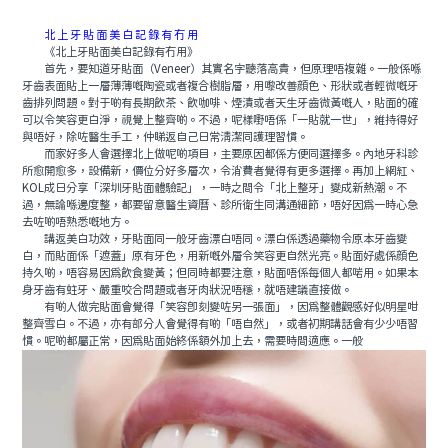
北上牙貼面美白記錄有冇用
《北上牙貼面美白記錄有冇用》
首先，要知道牙貼面（Veneer）其實名字聽落高貴，但原理唔複雜。一般係喺
牙齒表面貼上一層薄薄嘅陶瓷或者複合樹脂層，用嚟改善顔色、形狀或者輕微嘅牙
齒排列問題。對于啲有長期飲茶、飲咖啡、煙漬或者天生牙齒微黃嘅人，貼面的確
可以令笑容更白淨，視覺上整齊啲。不過，呢樣嘢唔係「一貼就一世」，維持得好
與唔好，除咗醫生手工，仲睇返自己日常清潔同護理習慣。
而家好多人會選擇北上做呢啲項目，主要原因都係方便同選擇多。內地牙科診
所愈開愈多，設備新，價位分好多層次，令消費者覺得有更多選擇。再加上網紅、
KOL成日分享「深圳牙貼面體驗記」，一時之間令「北上整牙」變成新熱潮。不
過，無論喺邊度整，都要留意醫生資曆、診所衛生同溝通細節，唔好因爲一時心急
去咗啲唔熟悉嘅地方。
講返美白功效，牙貼面同一般牙齒漂白唔同。漂白係透過藥物令原本牙齒變
白，而貼面係「遮蓋」原有牙色，用新嘅外層令笑容更自然光亮。貼面好處係顔色
持久啲，唔容易因爲飲食變黃；但同時都要注意，貼面唔係每個人都啱用。如果本
身牙齒有蛀牙、嚴重咬合問題或者牙肉狀況唔穩，就唔建議直接做。
有啲人做完貼面會覺得「笑容即刻變咗另一張面」，因爲整體觀感好似明星咁
整齊雪白。不過，亦有部分人會覺得有啲「唔自然」，或者初期講話會有少少唔習
慣。呢啲都屬正常，因爲貼面始終係額外加上去，需要時間適應。一般