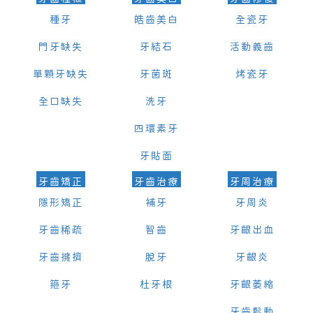
種牙
皓齒美白
全瓷牙
門牙缺失
牙結石
活動義齒
單顆牙缺失
牙菌斑
烤瓷牙
全口缺失
洗牙
四環素牙
牙貼面
牙齒矯正
牙齒治療
牙周治療
隱形矯正
補牙
牙周炎
牙齒稀疏
智齒
牙齦出血
牙齒擁擠
脫牙
牙齦炎
箍牙
杜牙根
牙齦萎縮
牙齒鬆動