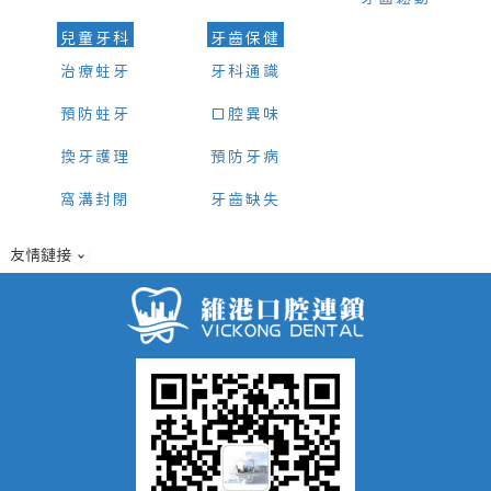
兒童牙科
牙齒保健
治療蛀牙
牙科通識
預防蛀牙
口腔異味
換牙護理
預防牙病
窩溝封閉
牙齒缺失
友情鏈接