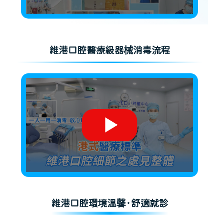
維港口腔醫療級器械消毒流程
維港口腔環境溫馨·舒適就診