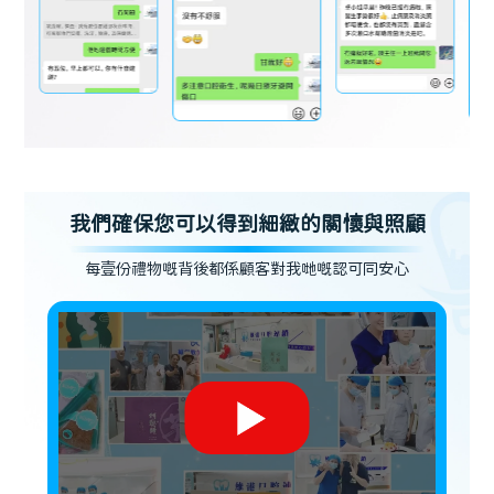
我們確保您可以得到細緻的關懷與照顧
每壹份禮物嘅背後都係顧客對我哋嘅認可同安心