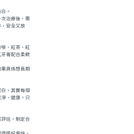
美白。
次治療後，需
排，安全又放
啡、紅茶、紅
氟牙膏配合柔軟
果真係想長期
白，其實每個
乾淨、健康。只
評估，制定合
得唔好貪快、