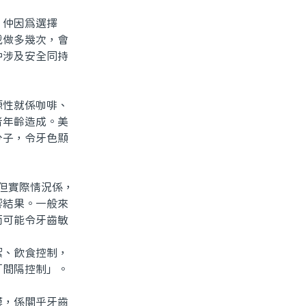
仲因爲選擇
我做多幾次，會
仲涉及安全同持
性就係咖啡、
者年齡造成。美
分子，令牙色顯
。但實際情況係，
響結果。一般來
而可能令牙齒敏
、飲食控制，
「間隔控制」。
，係關乎牙齒