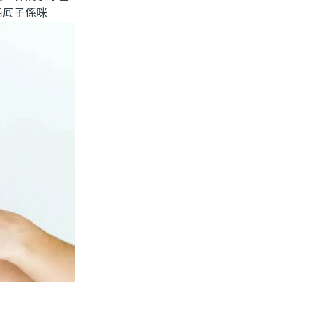
齒底子係咪