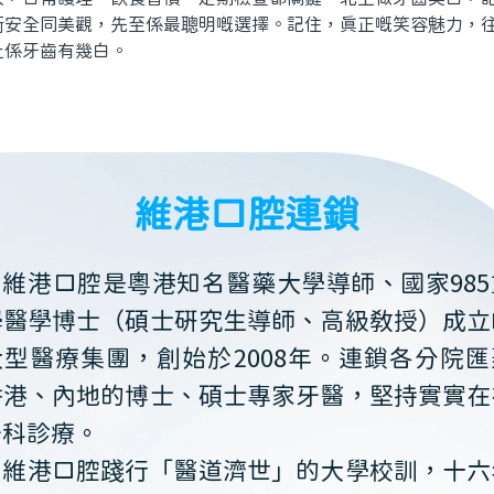
衡安全同美觀，先至係最聰明嘅選擇。記住，真正嘅笑容魅力，
止係牙齒有幾白。
維港口腔連鎖
維港口腔是粵港知名醫藥大學導師、國家985
學醫學博士（碩士研究生導師、高級教授）成立
大型醫療集團，創始於2008年。連鎖各分院匯
香港、內地的博士、碩士專家牙醫，堅持實實在
牙科診療。
維港口腔踐行「醫道濟世」的大學校訓，十六