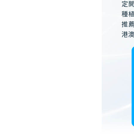
定
種
推
港