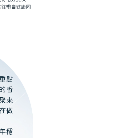
往往嚟自健康同
重點
的香
聚來
在做
年穩