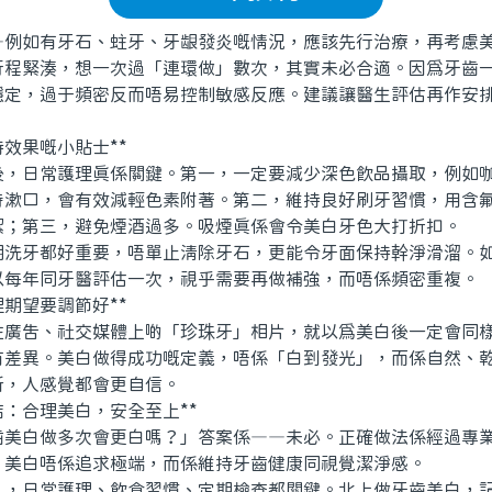
如有牙石、蛀牙、牙龈發炎嘅情況，應該先行治療，再考慮
緊湊，想一次過「連環做」數次，其實未必合適。因爲牙齒一
穩定，過于頻密反而唔易控制敏感反應。建議讓醫生評估再作安
效果嘅小貼士**
日常護理真係關鍵。第一，一定要減少深色飲品攝取，例如咖
時漱口，會有效減輕色素附著。第二，維持良好刷牙習慣，用含
潔；第三，避免煙酒過多。吸煙真係會令美白牙色大打折扣。
牙都好重要，唔單止清除牙石，更能令牙面保持幹淨滑溜。如
以每年同牙醫評估一次，視乎需要再做補強，而唔係頻密重複。
期望要調節好**
告、社交媒體上啲「珍珠牙」相片，就以爲美白後一定會同樣
有差異。美白做得成功嘅定義，唔係「白到發光」，而係自然、
新，人感覺都會更自信。
：合理美白，安全至上**
白做多次會更白嗎？」答案係——未必。正確做法係經過專業
。美白唔係追求極端，而係維持牙齒健康同視覺潔淨感。
日常護理、飲食習慣、定期檢查都關鍵。北上做牙齒美白，記