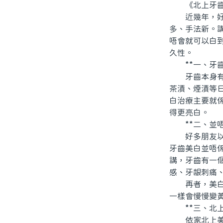
《北上牙齒
近幾年，好多
多、手法新。
唔會就可以白
久性。
**一、牙齒
牙齒本身有表
茶漬、煙漬等
白治療主要就
得更亮白。
**二、並唔
好多朋友以爲，
牙齒美白並唔
講，牙齒有一
感、牙龈刺痛
再者，美白效
一樣會慢慢變
**三、北上
依家北上美容