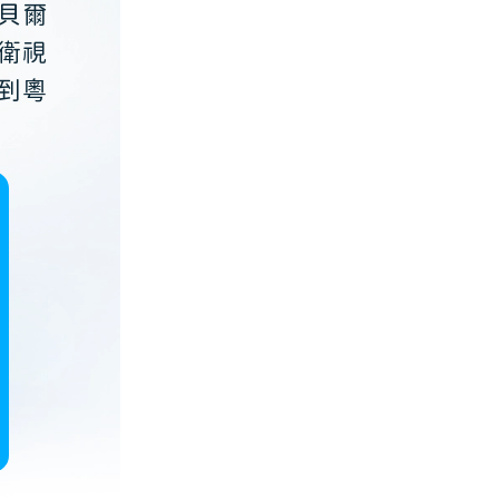
貝爾
衛視
到粵