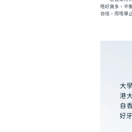
唔好貪多，平
自信，而唔單
大
港
自
好