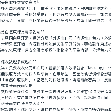
美白做多次會更白嗎》
人周末都會「北上」做美容、做牙齒護理，除咗圖方便之外，
講到牙齒美白，真係好受歡迎，但亦有唔少人會擔心——「如果
到發光？」其實，呢個問題背後有好多誤解，唔單止關乎效果，
美白嘅原理其實唔複雜**
層同內層汙漬，通常分爲「外源性」同「內源性」色素。外源
日常積累嘅汙垢；內源性就可能係天生牙質偏黃、藥物副作用或
係靠氧化原理，用安全濃度嘅過氧化物滲入牙齒內部，分解色素
係次數越多就越白**
只要次次做完都白啲，繼續加落去效果就會「level up」
係無限度有效。每個人嘅牙質、色素類型、甚至飲食習慣都會影
個「自然白度限制」，當達到呢個階段後，再繼續頻密美白，反
、或者牙齒表面受損。
應並唔係永久。就算第一次做得好理想，如果冇保持良好清潔
黃。所以，有時重點唔在于「做幾多次」，而係「點樣維持」同
做牙齒美白嘅考慮因素**
設施多、環境又新，選擇自然多咗。但係，做美白唔似敷面膜