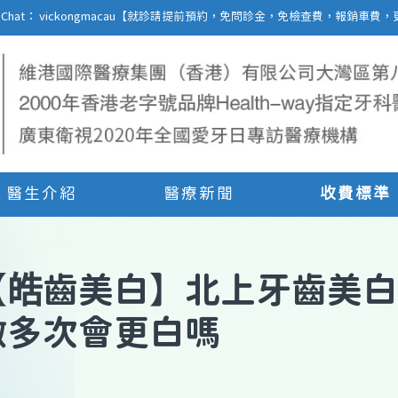
27 | WeChat： vickongmacau【就診請提前預約，免問診金，免檢查費，報銷
醫生介紹
醫療新聞
收費標準
【
皓齒美白
】
北上牙齒美白
做多次會更白嗎