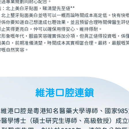
經過專業規劃同耐心配合。
：北上美白牙貼面，睇清楚先至值**
上整牙貼面美白並唔可以一概而論時間成本高定低。快有快嘅
要係你要知道自己想達成乜嘢效果，並且預留合理時間俾醫生評
單止笑得更亮白，仲可以確保用得安心、維持得耐。
象嘅年代，靓齒笑容確實係加分項，但真正值得投資嘅，係懂
面美白，前期准備清楚，時間成本其實相當合理。最終，最靓嘅
嚟嘅自然笑容。
維港口腔連鎖
維港口腔是粵港知名醫藥大學導師、國家985
學醫學博士（碩士研究生導師、高級教授）成立