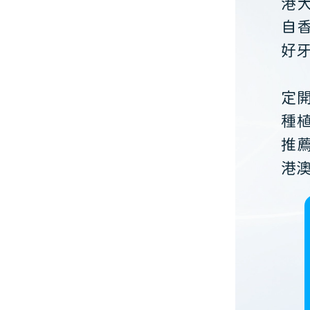
港
自
好
定
種
推
港