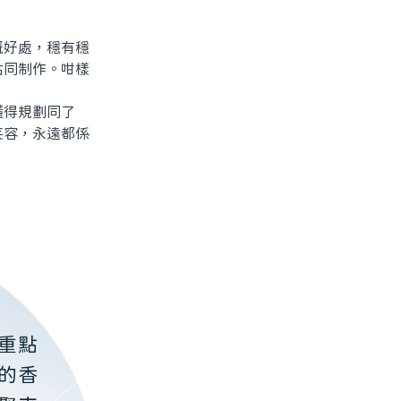
好處，穩有穩
估同制作。咁樣
得規劃同了
笑容，永遠都係
重點
的香