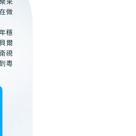
聚來
在做
年穩
貝爾
衛視
到粵