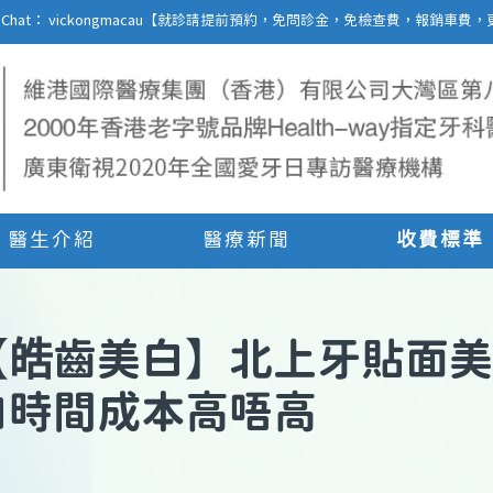
27 | WeChat： vickongmacau【就診請提前預約，免問診金，免檢查費，報銷
醫生介紹
醫療新聞
收費標準
【
皓齒美白
】
北上牙貼面美
白時間成本高唔高