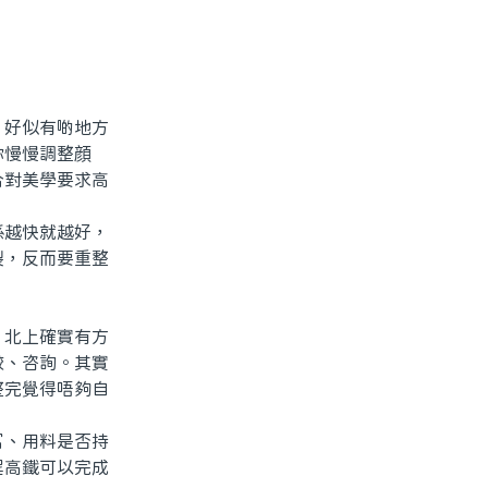
好似有啲地方
你慢慢調整顔
合對美學要求高
越快就越好，
裂，反而要重整
北上確實有方
較、咨詢。其實
整完覺得唔夠自
富、用料是否持
程高鐵可以完成