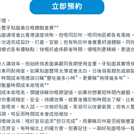
立即預約
理。
整牙貼面美白嘅體驗差異**
通常會比香港速度快啲，但唔同診所、唔同地區都各有風格。
一次過完成設計、打磨、安裝；但有啲診所會著重舒適體驗，同
種模式各有優缺點：快嘅好處係節省時間，慢嘅則更精細、更適
講效率，但始終係表面美觀同長期使用並重。牙貼面其實唔係
質素同耐用度。如果貼面整得太薄或者太白，日後容易脫色或崩
時間成本唔應該只睇“整咗幾多小時”，更要睇“用得幾多年”。
衡量時間成本高唔高**
本高唔高，關鍵係睇你嘅期望值。如果你想要短時間內變靓，
果你重視穩定、安全、持續效果，就要准備花啲時間去了解、比
，急唔來。有人話，一次做好貼面，笑容可以改變氣質；但有人
再調，咁反而時間成本會成倍增加。
做法係：唔好盲目追求“即日完成”，而要睇診所是否經驗豐
是否齊全。有時候北上的確方便，但要記住，一副好貼面唔係一