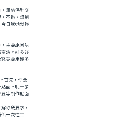
。無論係社交
眼。不過，講到
？今日我哋就輕
，主要原因唔
港靈活。好多診
後究竟要用幾多
。首先，你要
計貼面。呢一步
仲要等制作貼面
解你嘅要求，
唔係一次性工