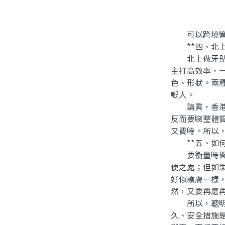
可以跨境管
**四、北上
北上做牙貼面
主打高效率，
色、形狀。兩
嘅人。
講真，香港人
反而要睇整體
又費時。所以，
**五、如何
要衡量時間成
便之處；但如
好似護膚一樣
然，又要再磨
所以，聰明嘅
久、安全措施