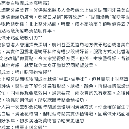
美白時間成本高唔高》
起牙齒美容，真係越來越多人會考慮北上做牙貼面同牙齒美白
定係街頭啲廣告，都成日見到“笑容改造”、“貼面煥新”呢啲字
心嘅問題都係：北上整牙貼面，時間、成本高唔高？值唔值得去
最貼地嘅角度睇清楚呢件事。
做牙貼面嘅吸引力**
香港人會選擇去深圳、廣州甚至更遠啲地方做牙貼面或者美白
素，其實仲因爲北邊啲牙科仲有唔少設備好新，服務方式又比香
日笑容改造”做賣點，令大家覺得好方便。但係，咁快整得好，背
有其他考慮，就要睇你本身牙齒狀況同期望效果。
成本：唔止睇預約快慢**
整牙貼面嘅時間成本就係“坐車+做手術”，但其實唔止咁簡單
同評估，醫生會了解你牙齒嘅形態、結構、顔色，再根據情況設
繁忙，同埋你想要嘅效果，通常要花一兩次咨詢先有定案。之後
成，唔係即刻做到，所以總體時間要預松啲。
第一次去都要花啲時間適應環境同溝通方式。你要確保醫生了
亮白度。溝通花時間，但呢個時間其實係值得嘅，因爲做牙貼面
用好多年，初步溝通認真啲會令結果更理想。
成本：唔單止係金錢**