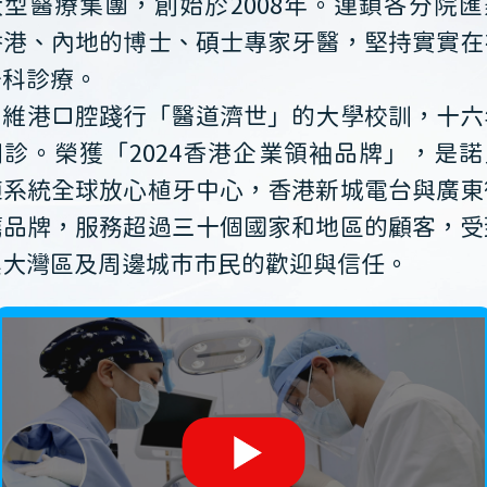
大型醫療集團，創始於2008年。連鎖各分院匯
香港、內地的博士、碩士專家牙醫，堅持實實在
牙科診療。
維港口腔踐行「醫道濟世」的大學校訓，十六
開診。榮獲「2024香港企業領袖品牌」，是諾
植系統全球放心植牙中心，香港新城電台與廣東
薦品牌，服務超過三十個國家和地區的顧客，受
澳大灣區及周邊城市市民的歡迎與信任。