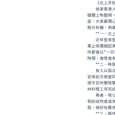
《北上牙貼面
依家香港人講
媒體上啲靓相，
底，大家最關
輕分析嚇，用
**一、北上
近年愈來愈多
單止係價錢因
所都會以“一
時間、會唔會
**二、時間
有人以爲北上
安排初次檢查
視乎診所繁唔
材料嘅工序完
再者，唔少人
例如自然感或
程，做好咗要
**三、隱性