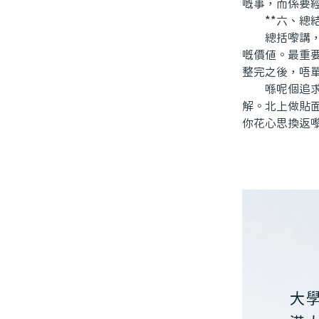
嘅事，而係要
**六、總結
總括嚟講，北
嘅價值。最重
整完之後，唔
喺呢個追求形
解。北上做貼
你花心思換返
大