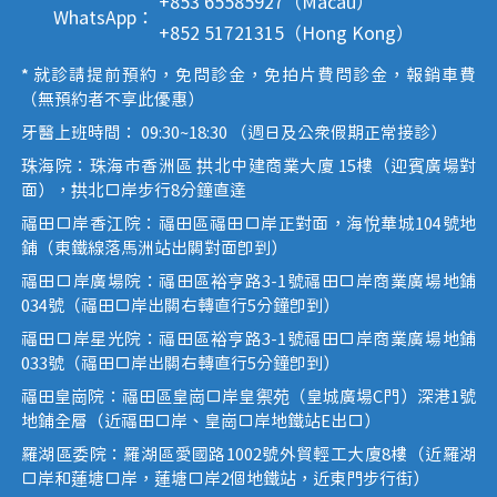
+853 65585927（Macau）
WhatsApp：
+852 51721315（Hong Kong）
* 就診請提前預約，免問診金，免拍片費問診金，報銷車費
（無預約者不享此優惠）
牙醫上班時間： 09:30~18:30 （週日及公眾假期正常接診）
珠海院：珠海市香洲區 拱北中建商業大廈 15樓（迎賓廣場對
面），拱北口岸步行8分鐘直達
福田口岸香江院：福田區福田口岸正對面，海悅華城104號地
鋪（東鐵線落馬洲站出關對面即到）
福田口岸廣場院：福田區裕亨路3-1號福田口岸商業廣場地鋪
034號（福田口岸出關右轉直行5分鐘即到）
福田口岸星光院：福田區裕亨路3-1號福田口岸商業廣場地鋪
033號（福田口岸出關右轉直行5分鐘即到）
福田皇崗院：福田區皇崗口岸皇禦苑（皇城廣場C門）深港1號
地鋪全層（近福田口岸、皇崗口岸地鐵站E出口）
羅湖區委院：羅湖區愛國路1002號外貿輕工大廈8樓（近羅湖
口岸和蓮塘口岸，蓮塘口岸2個地鐵站，近東門步行街）