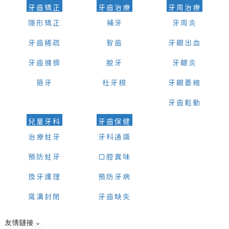
牙齒矯正
牙齒治療
牙周治療
隱形矯正
補牙
牙周炎
牙齒稀疏
智齒
牙齦出血
牙齒擁擠
脫牙
牙齦炎
箍牙
杜牙根
牙齦萎縮
牙齒鬆動
兒童牙科
牙齒保健
治療蛀牙
牙科通識
預防蛀牙
口腔異味
換牙護理
預防牙病
窩溝封閉
牙齒缺失
友情鏈接