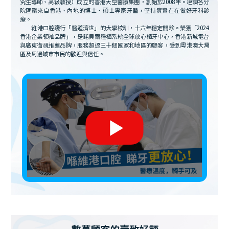
究生導師、高級教授）成立的香港大型醫療集團，創始於2008年。連鎖各分
院匯聚來自香港、內地的博士、碩士專家牙醫，堅持實實在在做好牙科診
療。
維港口腔踐行「醫道濟世」的大學校訓，十六年穩定開診。榮獲「2024
香港企業領袖品牌」，是諾貝爾種植系統全球放心植牙中心，香港新城電台
與廣東衛視推薦品牌，服務超過三十個國家和地區的顧客，受到粵港澳大灣
區及周邊城市市民的歡迎與信任。