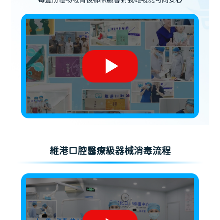
每壹份禮物嘅背後都係顧客對我哋嘅認可同安心
維港口腔醫療級器械消毒流程