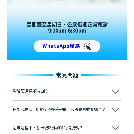
星期壹至星期日、公眾假期正常應診
9:30am-6:30pm
WhatsApp聯絡
常見問題
點解要選擇維港口腔？
維港口腔踐行「醫道濟世」的大學校訓，各分院匯聚來自香港、內地的
博士碩士高資歷牙醫，十七年穩定開診。榮獲「2024香港企業領袖品
假如我在 CT 掃描後不接受報價，我將會被收費嗎？？
牌」、「2025香港企業領袖品牌」，是諾貝爾種植系統全球放心植牙中
心，香港新城電台與廣東衛視推薦品牌
不會！只要未開始實際服務之前，你不會被收取任何費用。
至今已服務超過三十個國家和地區的顧客，受到粵港澳大灣區及周邊城
市市民極高的口碑評價及信任推薦 珠海、深圳設有八大分院，香港亦設
治療過程中，會出現額外加價的情況嗎？
有咨詢及服務保障中心，有任何問題都可以隨時預約免費咨詢，讓人十