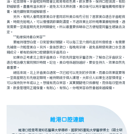
油、紅菜頭等。牙齒呢段時間會比較易吸收色素。飲水要多，保持口腔濕潤，有助
舒緩敏感。盡量用溫水刷牙，避免太冷太熱刺激，美白後可以用牙醫推薦嘅修複牙
膏，補充礦物質同緩解敏感。
另外，有啲人會問居家美白牙套同診所美白有冇分別？居家美白適合牙齒輕微
黃、時間充裕嘅人，可以慢慢調節藥劑濃度。不過效果比診所嘅專業療程稍慢，通
常需要一至兩星期先見到明顯變化。所以最重要係睇自己方便程度同醫生建議去決
定。
**點樣保持最白笑容**
要維持理想白度，日常習慣好關鍵。可以每三至六個月返診所做檢查，有需要
先補做一次輕度美白。另外，食後即漱口、每晚用牙線、避免長期使用漱口水含酒
精成分，都有助保持口腔健康同牙齒亮白。
如果你正考慮北上做牙齒美白，不妨先同當地牙醫咨詢，了解自己牙齒狀況、
適合嘅治療方案同預計時間。記住，美白唔係越快越好，要安全持久、效果自然先
最重要。
總括來說，北上牙齒美白通常一次已經可以見到初步效果，而最白效果就要等
一至兩星期左右先穩定顯現。維持期視乎個人護理，大部分人如果生活習慣得宜，
可以保持到半年或以上。想擁有亮白笑容，其實關鍵唔只係療程，而係每日堅持清
潔、飲食管理同正確保養。有耐心、有恒心，你嘅笑容自然會越來越燦爛。
維港口腔連鎖
維港口腔是粵港知名醫藥大學導師、國家985重點大學醫學博士（碩士研