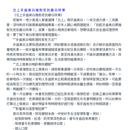
北上牙齒美白幾耐見到最白效果
《北上牙齒美白幾耐見到最白效果》
呢幾年，唔少香港人都會選擇「北上」做牙齒美白，一來交通方便，二來廣
東、深圳啲牙科服務都越嚟越專業。好多人關心嘅問題就係：「到底牙齒美白要幾
耐先見到最白效果？」其實，每個人嘅情況都唔同，想要快速又安全達成理想笑
容，要了解下美白原理同埋護理重點。
**牙齒美白嘅原理同常見方法**
牙齒美白主要係透過氧化劑（例如雙氧水或者過氧化物）去分解牙齒表面同內
層嘅色素。一般牙醫會用專業器械或者激光配合美白藥劑，令反應更快更均勻。現
時常見嘅有診所美白、居家美白牙套、甚至係激光美白。不論你選擇邊種方法，效
果同維持時間都取決于個人牙質、生活習慣同維護情況。
**北上做美白嘅節奏同體驗**
好多香港朋友北上做美白，通常都會選擇一日來回。診所美白療程通常一次大
約一小時左右，做完就即刻見到牙齒顔色明顯變淺。不過要達到「最白」效果，一
般都唔係一次搞掂。有啲人牙齒原本比較黃或者食煙、飲咖啡習慣比較多，可能要
經過兩至三次治療先達到理想白度。間隔時間通常由醫生建議，例如相隔一至兩星
期，再繼續下一次療程。
第一次治療後，你會見到顔色已經比原來亮一兩個色號，但真正最白效果要等
牙齒完全穩定、色素徹底被分解，大約一至兩星期左右先會明顯定色。所以如果你
打算北上做美白，最好預留多啲時間唔好趕行程，等牙齒有充分時間調適。
**影響美白速度嘅因素**
美白見效快慢，除咗療程本身，仲受好多生活習慣影響。例如：
- 經常飲咖啡、紅酒、奶茶等深色飲品，會令牙齒容易再著色；
- 吸煙會令色素積聚，更難保持白度；
- 個人口腔