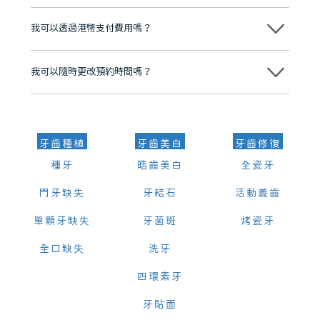
分放心
不會，治療前我們會詳細說明治療方案及對應的價錢，顧客同意並簽字
後，我們才會正式進行診療服務
我可以透過港幣支付費用嗎？
可以。維港口腔會按照當日匯率轉算收取費用，而匯率會及時告知客人
我可以隨時更改預約時間嗎？
可以，請盡早通過wechat或whatsapp聯絡我們，告知我們你原本預約
的時間及資料，並且重新預約的日期及時段
牙齒種植
牙齒美白
牙齒修復
種牙
皓齒美白
全瓷牙
門牙缺失
牙結石
活動義齒
單顆牙缺失
牙菌斑
烤瓷牙
全口缺失
洗牙
四環素牙
牙貼面