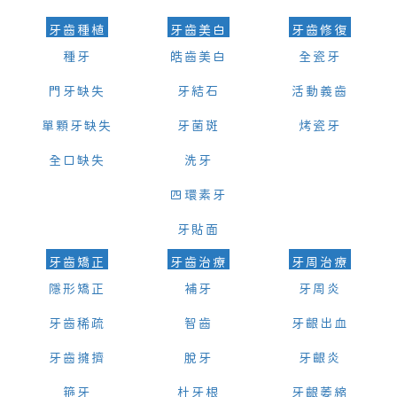
牙齒種植
牙齒美白
牙齒修復
種牙
皓齒美白
全瓷牙
門牙缺失
牙結石
活動義齒
單顆牙缺失
牙菌斑
烤瓷牙
全口缺失
洗牙
四環素牙
牙貼面
牙齒矯正
牙齒治療
牙周治療
隱形矯正
補牙
牙周炎
牙齒稀疏
智齒
牙齦出血
牙齒擁擠
脫牙
牙齦炎
箍牙
杜牙根
牙齦萎縮