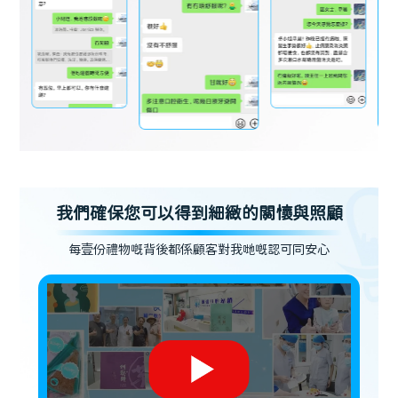
我們確保您可以得到細緻的關懷與照顧
每壹份禮物嘅背後都係顧客對我哋嘅認可同安心