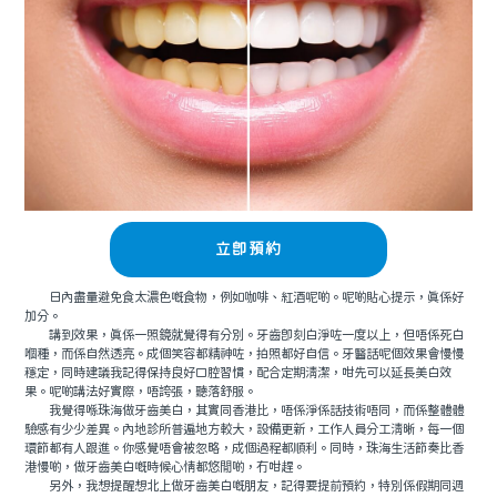
立即預約
日內盡量避免食太濃色嘅食物，例如咖啡、紅酒呢啲。呢啲貼心提示，真係好
加分。
講到效果，真係一照鏡就覺得有分別。牙齒即刻白淨咗一度以上，但唔係死白
嗰種，而係自然透亮。成個笑容都精神咗，拍照都好自信。牙醫話呢個效果會慢慢
穩定，同時建議我記得保持良好口腔習慣，配合定期清潔，咁先可以延長美白效
果。呢啲講法好實際，唔誇張，聽落舒服。
我覺得喺珠海做牙齒美白，其實同香港比，唔係淨係話技術唔同，而係整體體
驗感有少少差異。內地診所普遍地方較大，設備更新，工作人員分工清晰，每一個
環節都有人跟進。你感覺唔會被忽略，成個過程都順利。同時，珠海生活節奏比香
港慢啲，做牙齒美白嘅時候心情都悠閒啲，冇咁趕。
另外，我想提醒想北上做牙齒美白嘅朋友，記得要提前預約，特別係假期同週