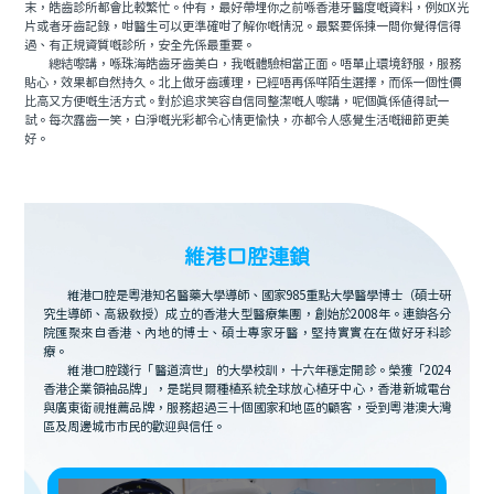
末，皓齒診所都會比較繁忙。仲有，最好帶埋你之前喺香港牙醫度嘅資料，例如X光
片或者牙齒記錄，咁醫生可以更準確咁了解你嘅情況。最緊要係揀一間你覺得信得
過、有正規資質嘅診所，安全先係最重要。
總結嚟講，喺珠海皓齒牙齒美白，我嘅體驗相當正面。唔單止環境舒服，服務
貼心，效果都自然持久。北上做牙齒護理，已經唔再係咩陌生選擇，而係一個性價
比高又方便嘅生活方式。對於追求笑容自信同整潔嘅人嚟講，呢個真係值得試一
試。每次露齒一笑，白淨嘅光彩都令心情更愉快，亦都令人感覺生活嘅細節更美
好。
維港口腔連鎖
維港口腔是粵港知名醫藥大學導師、國家985重點大學醫學博士（碩士研
究生導師、高級教授）成立的香港大型醫療集團，創始於2008年。連鎖各分
院匯聚來自香港、內地的博士、碩士專家牙醫，堅持實實在在做好牙科診
療。
維港口腔踐行「醫道濟世」的大學校訓，十六年穩定開診。榮獲「2024
香港企業領袖品牌」，是諾貝爾種植系統全球放心植牙中心，香港新城電台
與廣東衛視推薦品牌，服務超過三十個國家和地區的顧客，受到粵港澳大灣
區及周邊城市市民的歡迎與信任。