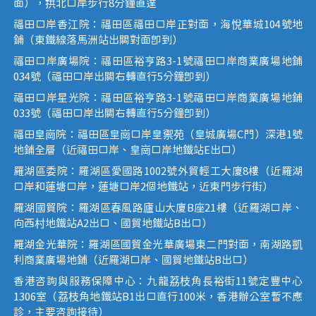
面），拱北口岸步行8分鐘直達
福田口岸香江院：福田區福田口岸正對面，海悅華城104號地
鋪（東鐵線落馬洲站出關對面即到）
福田口岸廣場院：福田區裕亨路3-1號福田口岸商業廣場地鋪
034號（福田口岸出關右轉直行5分鐘即到）
福田口岸星光院：福田區裕亨路3-1號福田口岸商業廣場地鋪
033號（福田口岸出關右轉直行5分鐘即到）
福田皇崗院：福田區皇崗口岸皇禦苑（皇城廣場C門）深港1號
地鋪全層（近福田口岸、皇崗口岸地鐵站E出口）
羅湖區委院：羅湖區愛國路1002號外貿輕工大廈8樓（近羅湖
口岸和蓮塘口岸，蓮塘口岸2個地鐵站，近東門步行街）
羅湖國貿院：羅湖區春風路廬山大廈B座21樓（近羅湖口岸、
向西村地鐵站A2出口、國貿地鐵站B出口）
羅湖金光華院：羅湖區國貿金光華廣場東二門對面，南湖路凱
利商業廣場地鋪（近羅湖口岸、國貿地鐵站B出口）
香港咨詢與服務保障中心：九龍荔枝角長裕街11號定豐中心
1306室（荔枝角地鐵站B1出口直行100米，香港辦公室暫不應
診，主要咨詢接待）