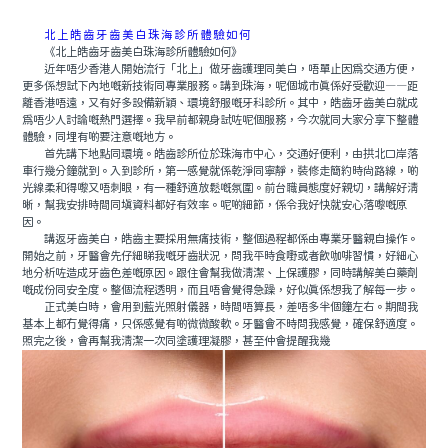
北上皓齒牙齒美白珠海診所體驗如何
《北上皓齒牙齒美白珠海診所體驗如何》
近年唔少香港人開始流行「北上」做牙齒護理同美白，唔單止因為交通方便，
更多係想試下內地嘅新技術同專業服務。講到珠海，呢個城市真係好受歡迎——距
離香港唔遠，又有好多設備新穎、環境舒服嘅牙科診所。其中，皓齒牙齒美白就成
為唔少人討論嘅熱門選擇。我早前都親身試咗呢個服務，今次就同大家分享下整體
體驗，同埋有啲要注意嘅地方。
首先講下地點同環境。皓齒診所位於珠海市中心，交通好便利，由拱北口岸落
車行幾分鐘就到。入到診所，第一感覺就係乾淨同寧靜，裝修走簡約時尚路線，啲
光線柔和得嚟又唔刺眼，有一種舒適放鬆嘅氛圍。前台職員態度好親切，講解好清
晰，幫我安排時間同填資料都好有效率。呢啲細節，係令我好快就安心落嚟嘅原
因。
講返牙齒美白，皓齒主要採用無痛技術，整個過程都係由專業牙醫親自操作。
開始之前，牙醫會先仔細睇我嘅牙齒狀況，問我平時食嘢或者飲咖啡習慣，好細心
地分析咗造成牙齒色差嘅原因。跟住會幫我做清潔、上保護膠，同時講解美白藥劑
嘅成份同安全度。整個流程透明，而且唔會覺得急躁，好似真係想我了解每一步。
正式美白時，會用到藍光照射儀器，時間唔算長，差唔多半個鐘左右。期間我
基本上都冇覺得痛，只係感覺有啲微微酸軟。牙醫會不時問我感覺，確保舒適度。
照完之後，會再幫我清潔一次同塗護理凝膠，甚至仲會提醒我幾