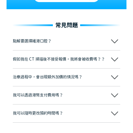
常見問題
點解要選擇維港口腔？
維港口腔踐行「醫道濟世」的大學校訓，各分院匯聚來自香港、內地的
博士碩士高資歷牙醫，十七年穩定開診。榮獲「2024香港企業領袖品
假如我在 CT 掃描後不接受報價，我將會被收費嗎？？
牌」、「2025香港企業領袖品牌」，是諾貝爾種植系統全球放心植牙中
心，香港新城電台與廣東衛視推薦品牌
不會！只要未開始實際服務之前，你不會被收取任何費用。
至今已服務超過三十個國家和地區的顧客，受到粵港澳大灣區及周邊城
市市民極高的口碑評價及信任推薦 珠海、深圳設有八大分院，香港亦設
治療過程中，會出現額外加價的情況嗎？
有咨詢及服務保障中心，有任何問題都可以隨時預約免費咨詢，讓人十
分放心
不會，治療前我們會詳細說明治療方案及對應的價錢，顧客同意並簽字
後，我們才會正式進行診療服務
我可以透過港幣支付費用嗎？
可以。維港口腔會按照當日匯率轉算收取費用，而匯率會及時告知客人
我可以隨時更改預約時間嗎？
可以，請盡早通過wechat或whatsapp聯絡我們，告知我們你原本預約
的時間及資料，並且重新預約的日期及時段