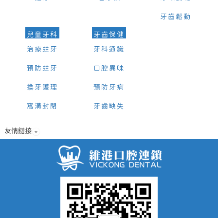
牙齒鬆動
兒童牙科
牙齒保健
治療蛀牙
牙科通識
預防蛀牙
口腔異味
換牙護理
預防牙病
窩溝封閉
牙齒缺失
友情鏈接