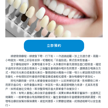
立即預約
順便做個療程，順便食下嘢、行下街，一次過搞掂曬。加上交通方便，高鐵一
小時就到，時間上好容易安排，呢種輕松「牙齒旅遊」模式愈來愈普遍。
至于療程過程中，其實唔會太辛苦。大多數診所會先做個全面口腔檢查，確認
牙齒同牙肉狀況適合做美白。之後醫生會根據你嘅牙色同需求，選擇適合嘅美白方
式，例如冷光美白或者激光美白。整個過程大概幾十分鍾，唔少人都話做完即刻見
到變化。仲有個別診所會提供舒壓音樂或者輕松環境，讓你喺療程中更放松。
除咗外觀改變，好多人都會發覺自信提升。以前笑都怕牙黃，影相要收口笑，
而家牙齒白咗，自然會露出笑容。笑容系一個人最直接嘅魅力來源，尤其系見客
戶、拍照或者社交場合，幹淨整齊嘅牙齒大家都會不自覺加分。
另外，有啲人會擔心美白後牙齒會敏感。其實如果由專業牙醫操作，並選用正
規藥劑，一般都唔會出現長期敏感情況。醫生會根據你牙齒健康狀態調節濃度，同
埋喺治療前後幫你搽保護劑，減低刺激感。只要聽從建議，成個過程都可以安全進
行。