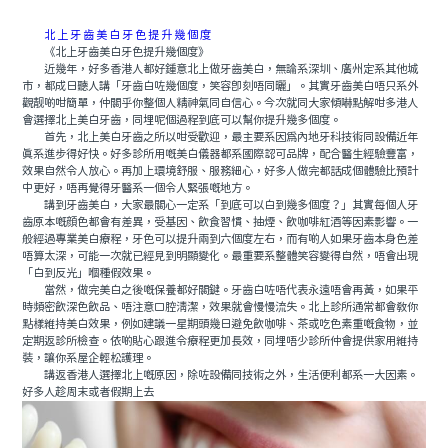
北上牙齒美白牙色提升幾個度
《北上牙齒美白牙色提升幾個度》
近幾年，好多香港人都好鍾意北上做牙齒美白，無論系深圳、廣州定系其他城
市，都成日聽人講「牙齒白咗幾個度，笑容即刻唔同曬」。其實牙齒美白唔只系外
觀靓啲咁簡單，仲關乎你整個人精神氣同自信心。今次就同大家傾嚇點解咁多港人
會選擇北上美白牙齒，同埋呢個過程到底可以幫你提升幾多個度。
首先，北上美白牙齒之所以咁受歡迎，最主要系因爲內地牙科技術同設備近年
真系進步得好快。好多診所用嘅美白儀器都系國際認可品牌，配合醫生經驗豐富，
效果自然令人放心。再加上環境舒服、服務細心，好多人做完都話成個體驗比預計
中更好，唔再覺得牙醫系一個令人緊張嘅地方。
講到牙齒美白，大家最關心一定系「到底可以白到幾多個度？」其實每個人牙
齒原本嘅顔色都會有差異，受基因、飲食習慣、抽煙、飲咖啡紅酒等因素影響。一
般經過專業美白療程，牙色可以提升兩到六個度左右，而有啲人如果牙齒本身色差
唔算太深，可能一次就已經見到明顯變化。最重要系整體笑容變得自然，唔會出現
「白到反光」嗰種假效果。
當然，做完美白之後嘅保養都好關鍵。牙齒白咗唔代表永遠唔會再黃，如果平
時頻密飲深色飲品、唔注意口腔清潔，效果就會慢慢流失。北上診所通常都會教你
點樣維持美白效果，例如建議一星期頭幾日避免飲咖啡、茶或吃色素重嘅食物，並
定期返診所檢查。依啲貼心跟進令療程更加長效，同埋唔少診所仲會提供家用維持
裝，讓你系屋企輕松護理。
講返香港人選擇北上嘅原因，除咗設備同技術之外，生活便利都系一大因素。
好多人趁周末或者假期上去