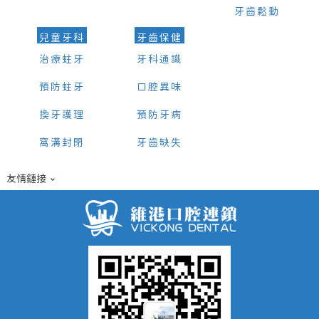
牙齒鬆動
兒童牙科
牙齒保健
治療蛀牙
牙科通識
預防蛀牙
口腔異味
換牙護理
預防牙病
窩溝封閉
牙齒缺失
友情鏈接