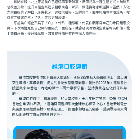
總結來說，北上牙齒美白已經唔再系新鮮事，反而成爲一種生活方式。無論系
想改善形象、提升自信定系追求健康笑容，都系一個值得考慮嘅選擇。當然，去做
之前最好先了解自己牙齒狀況，選擇信譽好、設備齊全、醫生經驗豐富嘅診所。咁
樣做完效果自然、持久，笑容更加燦爛。
牙齒美白唔止系爲了「白」，仲系一種態度，代表你願意爲自己形象同健康投
資。下次照鏡見到自己笑得更陽光、更自在，就會發現呢個決定真系物有所值。北
上美白牙齒，提升幾個度，其實提升嘅仲有你整個人嘅光采。
維港口腔連鎖
維港口腔是粵港知名醫藥大學導師、國家985重點大學醫學博士（碩士研
究生導師、高級教授）成立的香港大型醫療集團，創始於2008年。連鎖各分
院匯聚來自香港、內地的博士、碩士專家牙醫，堅持實實在在做好牙科診
療。
維港口腔踐行「醫道濟世」的大學校訓，十六年穩定開診。榮獲「2024
香港企業領袖品牌」，是諾貝爾種植系統全球放心植牙中心，香港新城電台
與廣東衛視推薦品牌，服務超過三十個國家和地區的顧客，受到粵港澳大灣
區及周邊城市市民的歡迎與信任。