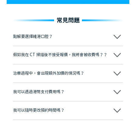
常見問題
點解要選擇維港口腔？
維港口腔踐行「醫道濟世」的大學校訓，各分院匯聚來自香港、內地的
博士碩士高資歷牙醫，十七年穩定開診。榮獲「2024香港企業領袖品
假如我在 CT 掃描後不接受報價，我將會被收費嗎？？
牌」、「2025香港企業領袖品牌」，是諾貝爾種植系統全球放心植牙中
心，香港新城電台與廣東衛視推薦品牌
不會！只要未開始實際服務之前，你不會被收取任何費用。
至今已服務超過三十個國家和地區的顧客，受到粵港澳大灣區及周邊城
市市民極高的口碑評價及信任推薦 珠海、深圳設有八大分院，香港亦設
治療過程中，會出現額外加價的情況嗎？
有咨詢及服務保障中心，有任何問題都可以隨時預約免費咨詢，讓人十
分放心
不會，治療前我們會詳細說明治療方案及對應的價錢，顧客同意並簽字
後，我們才會正式進行診療服務
我可以透過港幣支付費用嗎？
可以。維港口腔會按照當日匯率轉算收取費用，而匯率會及時告知客人
我可以隨時更改預約時間嗎？
可以，請盡早通過wechat或whatsapp聯絡我們，告知我們你原本預約
的時間及資料，並且重新預約的日期及時段