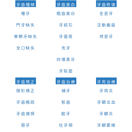
牙齒種植
牙齒美白
牙齒修復
種牙
皓齒美白
全瓷牙
門牙缺失
牙結石
活動義齒
單顆牙缺失
牙菌斑
烤瓷牙
全口缺失
洗牙
四環素牙
牙貼面
牙齒矯正
牙齒治療
牙周治療
隱形矯正
補牙
牙周炎
牙齒稀疏
智齒
牙齦出血
牙齒擁擠
脫牙
牙齦炎
箍牙
杜牙根
牙齦萎縮