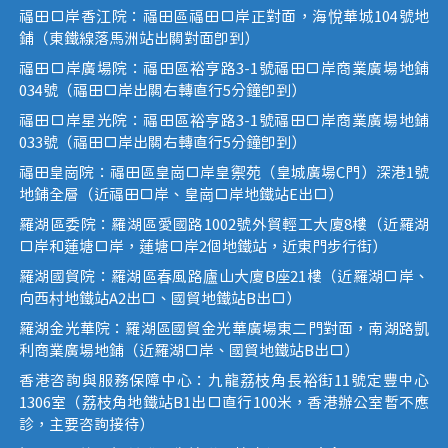
福田口岸香江院：福田區福田口岸正對面，海悅華城104號地
鋪（東鐵線落馬洲站出關對面即到）
福田口岸廣場院：福田區裕亨路3-1號福田口岸商業廣場地鋪
034號（福田口岸出關右轉直行5分鐘即到）
福田口岸星光院：福田區裕亨路3-1號福田口岸商業廣場地鋪
033號（福田口岸出關右轉直行5分鐘即到）
福田皇崗院：福田區皇崗口岸皇禦苑（皇城廣場C門）深港1號
地鋪全層（近福田口岸、皇崗口岸地鐵站E出口）
羅湖區委院：羅湖區愛國路1002號外貿輕工大廈8樓（近羅湖
口岸和蓮塘口岸，蓮塘口岸2個地鐵站，近東門步行街）
羅湖國貿院：羅湖區春風路廬山大廈B座21樓（近羅湖口岸、
向西村地鐵站A2出口、國貿地鐵站B出口）
羅湖金光華院：羅湖區國貿金光華廣場東二門對面，南湖路凱
利商業廣場地鋪（近羅湖口岸、國貿地鐵站B出口）
香港咨詢與服務保障中心：九龍荔枝角長裕街11號定豐中心
1306室（荔枝角地鐵站B1出口直行100米，香港辦公室暫不應
診，主要咨詢接待）