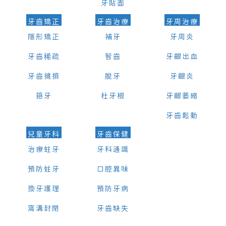
牙貼面
牙齒矯正
牙齒治療
牙周治療
隱形矯正
補牙
牙周炎
牙齒稀疏
智齒
牙齦出血
牙齒擁擠
脫牙
牙齦炎
箍牙
杜牙根
牙齦萎縮
牙齒鬆動
兒童牙科
牙齒保健
治療蛀牙
牙科通識
預防蛀牙
口腔異味
換牙護理
預防牙病
窩溝封閉
牙齒缺失