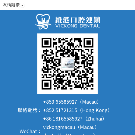
友情鏈接
+853 65585927（Macau）
聯絡電話：
+852 51721315（Hong Kong）
+86 18165585927（Zhuhai）
vickongmacau（Macau）
WeChat：