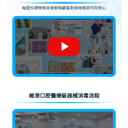
每壹份禮物嘅背後都係顧客對我哋嘅認可同安心
維港口腔醫療級器械消毒流程