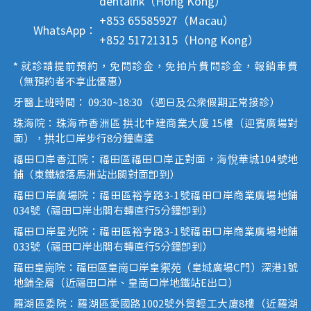
dentalhk（Hong Kong）
+853 65585927（Macau）
WhatsApp：
+852 51721315（Hong Kong）
* 就診請提前預約，免問診金，免拍片費問診金，報銷車費
（無預約者不享此優惠）
牙醫上班時間： 09:30~18:30 （週日及公眾假期正常接診）
珠海院：珠海市香洲區 拱北中建商業大廈 15樓（迎賓廣場對
面），拱北口岸步行8分鐘直達
福田口岸香江院：福田區福田口岸正對面，海悅華城104號地
鋪（東鐵線落馬洲站出關對面即到）
福田口岸廣場院：福田區裕亨路3-1號福田口岸商業廣場地鋪
034號（福田口岸出關右轉直行5分鐘即到）
福田口岸星光院：福田區裕亨路3-1號福田口岸商業廣場地鋪
033號（福田口岸出關右轉直行5分鐘即到）
福田皇崗院：福田區皇崗口岸皇禦苑（皇城廣場C門）深港1號
地鋪全層（近福田口岸、皇崗口岸地鐵站E出口）
羅湖區委院：羅湖區愛國路1002號外貿輕工大廈8樓（近羅湖