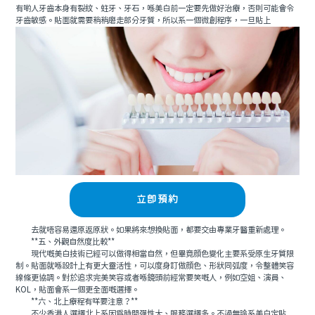
有啲人牙齒本身有裂紋、蛀牙、牙石，喺美白前一定要先做好治療，否則可能會令
牙齒敏感。貼面就需要稍稍磨走部分牙質，所以系一個微創程序，一旦貼上
立即預約
去就唔容易還原返原狀。如果將來想換貼面，都要交由專業牙醫重新處理。
**五、外觀自然度比較**
現代嘅美白技術已經可以做得相當自然，但畢竟顔色變化主要系受原生牙質限
制。貼面就喺設計上有更大靈活性，可以度身訂做顔色、形狀同弧度，令整體笑容
線條更協調。對於追求完美笑容或者喺鏡頭前經常要笑嘅人，例如空姐、演員、
KOL，貼面會系一個更全面嘅選擇。
**六、北上療程有咩要注意？**
不少香港人選擇北上系因爲時間彈性大、服務選擇多。不過無論系美白定貼