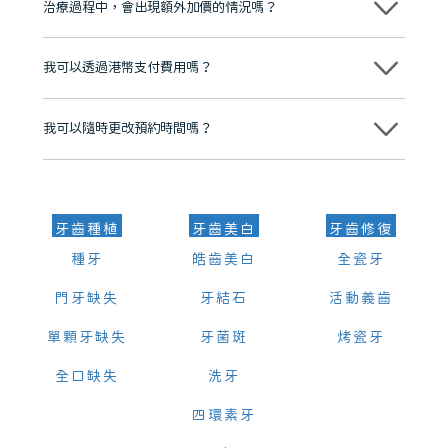
治療過程中，會出現額外加價的情況嗎？
有咨詢及服務保障中心，有任何問題都可以隨時預約免費咨詢，讓人十
分放心
不會，治療前我們會詳細說明治療方案及對應的價錢，顧客同意並簽字
後，我們才會正式進行診療服務
我可以透過港幣支付費用嗎？
可以。維港口腔會按照當日匯率轉算收取費用，而匯率會及時告知客人
我可以隨時更改預約時間嗎？
可以，請盡早通過wechat或whatsapp聯絡我們，告知我們你原本預約
的時間及資料，並且重新預約的日期及時段
牙齒種植
牙齒美白
牙齒修復
種牙
皓齒美白
全瓷牙
門牙缺失
牙結石
活動義齒
單顆牙缺失
牙菌斑
烤瓷牙
全口缺失
洗牙
四環素牙