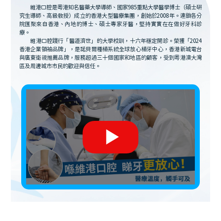
維港口腔是粵港知名醫藥大學導師、國家985重點大學醫學博士（碩士研
究生導師、高級教授）成立的香港大型醫療集團，創始於2008年。連鎖各分
院匯聚來自香港、內地的博士、碩士專家牙醫，堅持實實在在做好牙科診
療。
維港口腔踐行「醫道濟世」的大學校訓，十六年穩定開診。榮獲「2024
香港企業領袖品牌」，是諾貝爾種植系統全球放心植牙中心，香港新城電台
與廣東衛視推薦品牌，服務超過三十個國家和地區的顧客，受到粵港澳大灣
區及周邊城市市民的歡迎與信任。