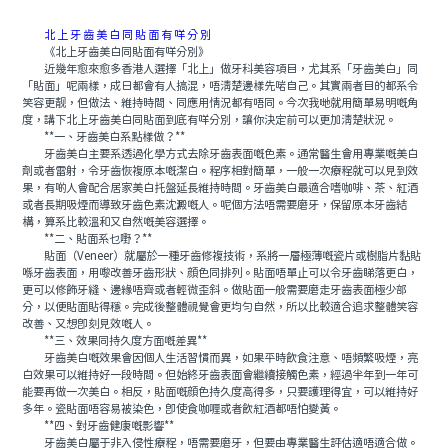
北上牙齒美白同貼面有咩分別
《北上牙齒美白同貼面有咩分別》
近幾年愈來愈多香港人選擇「北上」做牙科美容項目，尤其系「牙齒美白」同
「貼面」呢兩樣，成日都會有人搞混，唔清楚邊樣先啱自己。其實兩者目的都系令
笑容更靓，但做法、維持時間、同應用情況都有唔同。今次我哋就用簡單易明嘅角
度，講下北上牙齒美白同貼面到底有咩分別，讓你決定前可以更加清楚狀況。
**一、牙齒美白系點樣做？**
牙齒美白主要系透過化學方式去除牙齒表面嘅色素。通常醫生會用專業嘅美白
劑或者雷射，令牙齒恢複原本嘅潔白。程序相對簡單，一般一次療程就可以見到效
果，有啲人會配合居家美白托盤延長維持時間。牙齒美白最適合嗜咖啡、茶、紅酒
或者長期吸煙而導致牙齒色素沈澱嘅人。呢個方法唔需要磨牙，保留原本牙齒結
構，算系比較溫和又自然嘅美容選擇。
**二、貼面系乜嘢？**
貼面（Veneer）就屬於一種牙齒修複技術，系將一層極薄嘅瓷片或樹脂片黏貼
喺牙齒表面，用嚟改善牙齒形狀、顔色同排列。貼面唔單止可以令牙齒睇落更白，
更可以修飾牙縫、邊緣唔齊或者輕微歪斜。做貼面一般需要磨走牙齒表面極少部
分，以便貼面貼得穩。完成後整體視覺會更均勻自然，所以比較適合追求整體笑容
改善、又想即刻見效嘅人。
**三、效果同持久度方面嘅差異**
牙齒美白嘅效果會因個人生活習慣而異，如果平時飲食注意、唔頻繁吸煙，亮
白效果可以維持好一段時間。但始終牙齒表面會繼續接觸色素，經過半年到一年可
能要再做一次美白。相反，貼面嘅顔色持久度高得多，只要護理得宜，可以維持好
多年。瓷貼面唔容易被染色，即使食咖喱或者飲紅酒都唔怕變黃。
**四、對牙齒健康嘅影響**
牙齒美白屬于非入侵性療程，唔需要磨牙，但要由專業醫生評估適唔適合做。