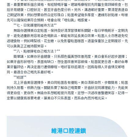
面，最重要都系搵合資格、有經驗嘅牙醫。建議喺療程前先同醫生做詳細檢查，包
括牙周健康、口腔狀況、甚至牙齒色度分析。另外，溝通都好重要，要清楚表達自
己期望效果，例如想要自然白定珍珠白；貼面希望幾多厚度、邊緣形狀點樣。咁樣
先可以確保結果符合預期，唔會出現「唔似真」嘅感覺。
**七、日常護理同維持方法**
無論你選擇美白定貼面，保持良好清潔習慣都系關鍵。每日早晚刷牙、定期洗
牙、避免過量飲用容易染色嘅飲品，都能有效延長美白效果。貼面人士亦應避免咬
過硬食物，例如啤梨核、花生糖，以免影響貼面穩固。適當保養加上定期複診，先
可以真真正正維持靓笑容。
**八、點樣揀啱自己嘅方法？**
簡單講，如果你牙齒健康、只系顔色偏黃想改善亮度，美白會系好起步選擇；
如果牙齒形狀唔均、表面有缺口、想全面改善笑容線條，貼面就更合適。最好由專
業牙醫評估，再決定進行邊個療程。唔好盲目追潮流，因爲每個人牙齒情況都唔
同，最適合自己嘅先系最好嘅。
**結語**
北上牙齒美容選擇多，美白同貼面各有優點。美白清新自然、步驟簡易；貼面
則持久耐看、修飾力強。關鍵系要了解自己嘅需要、牙齒狀況同護理能力，先能笑
得更自信、更自然。無論你系想輕輕提升亮度，定想一次過改善整體笑容，記得一
定要以健康爲首要考慮，讓美白不只系表面，而系由內而外嘅光采。
維港口腔連鎖