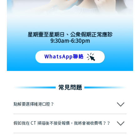
星期壹至星期日、公眾假期正常應診
9:30am-6:30pm
WhatsApp聯絡
常見問題
點解要選擇維港口腔？
維港口腔踐行「醫道濟世」的大學校訓，各分院匯聚來自香港、內地的
博士碩士高資歷牙醫，十七年穩定開診。榮獲「2024香港企業領袖品
假如我在 CT 掃描後不接受報價，我將會被收費嗎？？
牌」、「2025香港企業領袖品牌」，是諾貝爾種植系統全球放心植牙中
心，香港新城電台與廣東衛視推薦品牌
不會！只要未開始實際服務之前，你不會被收取任何費用。
至今已服務超過三十個國家和地區的顧客，受到粵港澳大灣區及周邊城
市市民極高的口碑評價及信任推薦 珠海、深圳設有八大分院，香港亦設