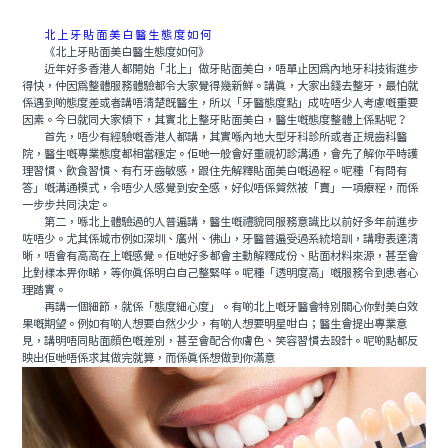
北上牙貼面美白醫生態度如何
《北上牙貼面美白醫生態度如何》
近年好多香港人都開始「北上」做牙貼面美白，唔單止因爲內地牙科技術進步
得快，仲因爲整體服務體驗都令大家覺得幾新鮮。講真，大家出錢去整牙，最怕就
係遇到啲態度差或者講唔清楚既醫生，所以「牙醫態度點」成咗唔少人考慮嘅重要
因素。今日就同大家傾下，其實北上整牙貼面美白，醫生嘅態度整體上係點呢？
首先，唔少有經驗嘅香港人都講，其實喺內地大型牙科診所或者正規齒科醫
院，醫生嘅專業態度都相當穩定。佢哋一般會好重視初診溝通，會先了解你平時護
理習慣、飲食習慣、有冇牙齒敏感，跟住先解釋貼面美白嘅過程。呢種「有問有
答」嘅溝通模式，令唔少人感覺到安全感，好似唔係貿然被「賣」一項療程，而係
一步步共同決定。
第二，喺北上體驗過的人普遍講，醫生嘅禮貌同服務意識比以前好多年前進步
咗唔少。尤其係城市例如深圳、廣州、佛山，牙醫普遍受過系統培訓，講嘢表達清
晰，唔會有高高在上嘅感覺。佢哋好多都會主動解釋成份、貼面材料來源，甚至會
比對樣本畀你睇，等你真係明白自己整緊咩。呢種「透明度高」嘅服務令到患者心
理踏實。
再講一個細節，就係「態度細心度」。有啲北上嘅牙醫會特別關心你對美白效
果嘅期望。例如有啲人想要自然少少，有啲人想要明星咁白；醫生會提出專業意
見，講明唔同貼面顔色嘅差別，甚至會配合你膚色、笑容習慣去設計。呢啲點都反
映出佢哋唔係求其做完就算，而係真係想做到你滿意