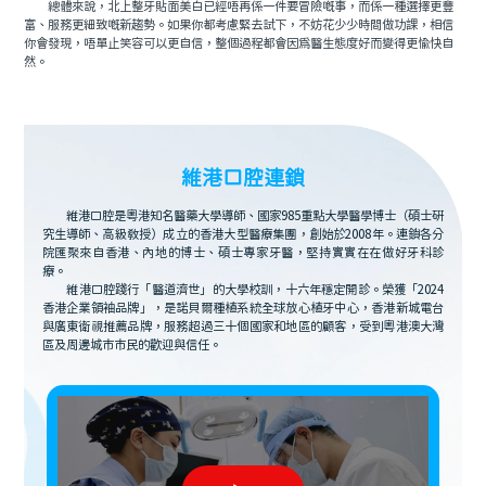
總體來說，北上整牙貼面美白已經唔再係一件要冒險嘅事，而係一種選擇更豐
富、服務更細致嘅新趨勢。如果你都考慮緊去試下，不妨花少少時間做功課，相信
你會發現，唔單止笑容可以更自信，整個過程都會因爲醫生態度好而變得更愉快自
然。
維港口腔連鎖
維港口腔是粵港知名醫藥大學導師、國家985重點大學醫學博士（碩士研
究生導師、高級教授）成立的香港大型醫療集團，創始於2008年。連鎖各分
院匯聚來自香港、內地的博士、碩士專家牙醫，堅持實實在在做好牙科診
療。
維港口腔踐行「醫道濟世」的大學校訓，十六年穩定開診。榮獲「2024
香港企業領袖品牌」，是諾貝爾種植系統全球放心植牙中心，香港新城電台
與廣東衛視推薦品牌，服務超過三十個國家和地區的顧客，受到粵港澳大灣
區及周邊城市市民的歡迎與信任。