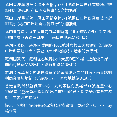
福田口岸廣場院：福田區裕亨路3-1號福田口岸商業廣場地鋪
034號（福田口岸出關右轉直行5分鐘即到）
福田口岸星光院：福田區裕亨路3-1號福田口岸商業廣場地鋪
033號（福田口岸出關右轉直行5分鐘即到）
福田皇崗院：福田區皇崗口岸皇禦苑（皇城廣場C門）深港1號
地鋪全層（近福田口岸、皇崗口岸地鐵站E出口）
羅湖區委院：羅湖區愛國路1002號外貿輕工大廈8樓（近羅湖
口岸和蓮塘口岸，蓮塘口岸2個地鐵站，近東門步行街）
羅湖國貿院：羅湖區春風路廬山大廈B座21樓（近羅湖口岸、
向西村地鐵站A2出口、國貿地鐵站B出口）
羅湖金光華院：羅湖區國貿金光華廣場東二門對面，南湖路凱
利商業廣場地鋪（近羅湖口岸、國貿地鐵站B出口）
香港咨詢與服務保障中心：九龍荔枝角長裕街11號定豐中心
1306室（荔枝角地鐵站B1出口直行100米，香港辦公室暫不應
診，主要咨詢接待）
提示：預約可提前登記街坊睇牙特惠價，免診金、CT、X-ray
檢查費