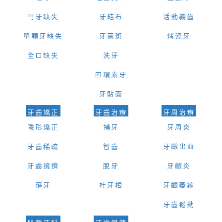
門牙缺失
牙結石
活動義齒
單顆牙缺失
牙菌斑
烤瓷牙
全口缺失
洗牙
四環素牙
牙貼面
牙齒矯正
牙齒治療
牙周治療
隱形矯正
補牙
牙周炎
牙齒稀疏
智齒
牙齦出血
牙齒擁擠
脫牙
牙齦炎
箍牙
杜牙根
牙齦萎縮
牙齒鬆動