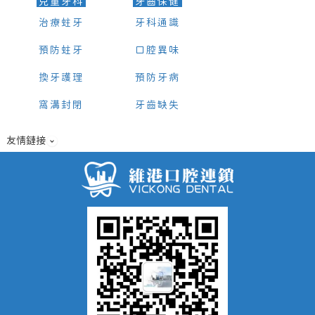
兒童牙科
牙齒保健
治療蛀牙
牙科通識
預防蛀牙
口腔異味
換牙護理
預防牙病
窩溝封閉
牙齒缺失
友情鏈接