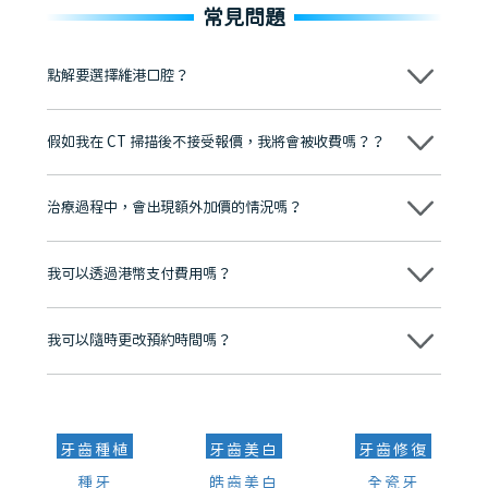
常見問題
點解要選擇維港口腔？
維港口腔踐行「醫道濟世」的大學校訓，各分院匯聚來自香港、內地的
博士碩士高資歷牙醫，十七年穩定開診。榮獲「2024香港企業領袖品
假如我在 CT 掃描後不接受報價，我將會被收費嗎？？
牌」、「2025香港企業領袖品牌」，是諾貝爾種植系統全球放心植牙中
心，香港新城電台與廣東衛視推薦品牌
不會！只要未開始實際服務之前，你不會被收取任何費用。
至今已服務超過三十個國家和地區的顧客，受到粵港澳大灣區及周邊城
市市民極高的口碑評價及信任推薦 珠海、深圳設有八大分院，香港亦設
治療過程中，會出現額外加價的情況嗎？
有咨詢及服務保障中心，有任何問題都可以隨時預約免費咨詢，讓人十
分放心
不會，治療前我們會詳細說明治療方案及對應的價錢，顧客同意並簽字
後，我們才會正式進行診療服務
我可以透過港幣支付費用嗎？
可以。維港口腔會按照當日匯率轉算收取費用，而匯率會及時告知客人
我可以隨時更改預約時間嗎？
可以，請盡早通過wechat或whatsapp聯絡我們，告知我們你原本預約
的時間及資料，並且重新預約的日期及時段
牙齒種植
牙齒美白
牙齒修復
種牙
皓齒美白
全瓷牙