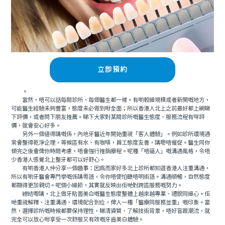
立即預約
。
當然，唔可以話每間診所、每個醫生都一樣。有啲較細規模或者新開嘅地方，
可能醫生經驗未夠豐富，態度未必做到咁全面；所以香港人北上之前最好都上網睇
下評價，或者問下朋友推薦。睇下大家對某間診所嘅醫生態度、服務流程有咩評
價，就會安心好多。
另外一個值得講嘅係，內地牙醫近年開始重視「客人體驗」。例如診所環境通
常會整得乾淨企理，等候區有水、有咖啡，員工態度友善，講嘢唔催促。醫生同你
傾完之後會俾你時間考慮，唔會強行推銷療程。呢種「唔逼人」嘅溝通風格，令唔
少香港人感覺北上整牙都可以好舒心。
有啲香港人仲分享一個趣事：因爲而家好多北上診所都知道香港人注重溝通，
所以有啲牙醫會專門學嘅係講粵語，令你唔使怕聽唔明術語。溝通順暢，自然態度
都顯得更加親切。呢個小細節，其實就反映出佢哋對跨區服務嘅努力。
總結嚟講，北上做牙貼面美白嘅醫生態度整體上越來越專業、禮貌同細心。佢
哋重視解釋、注重溝通、環境配合到位，俾人一種「醫療同服務並重」嘅印象。當
然，選擇診所嘅時候都要保持理性，睇清資質、了解技術背景，唔好盲跟潮流，就
完全可以放心咁享受一次舒服又有效嘅牙齒美白體驗。