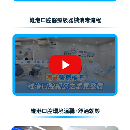
維港口腔醫療級器械消毒流程
維港口腔環境溫馨·舒適就診