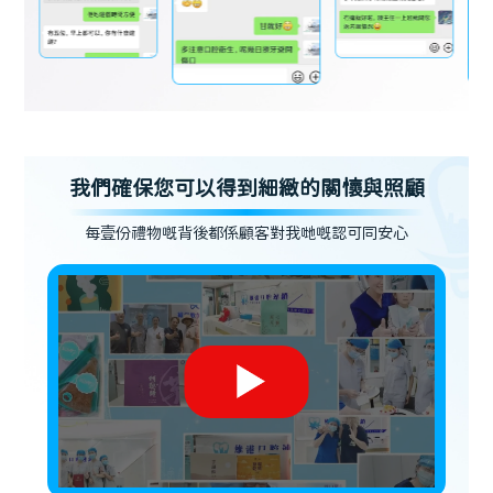
我們確保您可以得到細緻的關懷與照顧
每壹份禮物嘅背後都係顧客對我哋嘅認可同安心