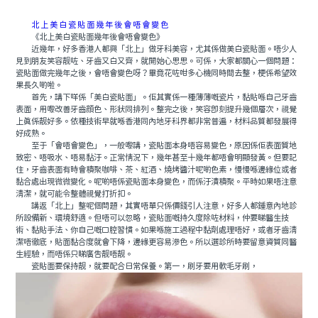
北上美白瓷貼面幾年後會唔會變色
《北上美白瓷貼面幾年後會唔會變色》
近幾年，好多香港人都興「北上」做牙科美容，尤其係做美白瓷貼面。唔少人
見到朋友笑容靓咗、牙齒又白又齊，就開始心思思。可係，大家都關心一個問題：
瓷貼面做完幾年之後，會唔會變色呀？畢竟花咗咁多心機同時間去整，梗係希望效
果長久啲啦。
首先，講下咩係「美白瓷貼面」。佢其實係一種薄薄嘅瓷片，黏貼喺自己牙齒
表面，用嚟改善牙齒顔色、形狀同排列。整完之後，笑容即刻提升幾個層次，視覺
上真係靓好多。依種技術早就喺香港同內地牙科界都非常普遍，材料品質都發展得
好成熟。
至于「會唔會變色」，一般嚟講，瓷貼面本身唔容易變色，原因係佢表面質地
致密、唔吸水、唔易黏汙。正常情況下，幾年甚至十幾年都唔會明顯發黃。但要記
住，牙齒表面有時會積聚咖啡、茶、紅酒、燒烤醬汁呢啲色素，慢慢喺邊緣位或者
黏合處出現微微變化。呢啲唔係瓷貼面本身變色，而係汙漬積聚。平時如果唔注意
清潔，就可能令整體視覺打折扣。
講返「北上」整呢個問題，其實唔單只係價錢引人注意，好多人都鍾意內地診
所設備新、環境舒適。但唔可以忽略，瓷貼面嘅持久度除咗材料，仲要睇醫生技
術、黏貼手法、你自己嘅口腔習慣。如果喺施工過程中黏劑處理唔好，或者牙齒清
潔唔徹底，貼面黏合度就會下降，邊緣更容易滲色。所以選診所時要留意資質同醫
生經驗，而唔係只睇廣告靓唔靓。
瓷貼面要保持靓，就要配合日常保養。第一，刷牙要用軟毛牙刷，