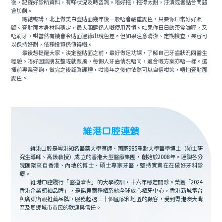
後，記錄好診所資料，有咩狀況及時咨詢。唔好拖，拖得太耐，汙漬或者黏合問題
會加劇。
總結嚟講，北上做美白瓷貼面幾年後一般唔會嚴重變色，只要你日常好好照
顧。瓷貼面本身材料穩定，最大關鍵係人嘅使用習慣。如果你日日飲茶食咖喱，又
唔刷牙，咁當然有機會令貼面邊緣出現色差。但如果注意清潔、定期檢查，笑容可
以保持好耐，依種投資係值得嘅。
最後想提醒大家，決定整貼面之前，最好做足功課，了解自己牙齒狀況同醫生
經驗。唔好因爲朋友整咗就跟風，每個人牙齒情況唔同，適合嘅方案亦唔一樣。選
擇前專業咨詢，做完之後認真護理，咁幾年之後你依然可以自信咁笑，唔怕瓷貼面
變色。
維港口腔連鎖
維港口腔是粵港知名醫藥大學導師、國家985重點大學醫學博士（碩士研
究生導師、高級教授）成立的香港大型醫療集團，創始於2008年。連鎖各分
院匯聚來自香港、內地的博士、碩士專家牙醫，堅持實實在在做好牙科診
療。
維港口腔踐行「醫道濟世」的大學校訓，十六年穩定開診。榮獲「2024
香港企業領袖品牌」，是諾貝爾種植系統全球放心植牙中心，香港新城電台
與廣東衛視推薦品牌，服務超過三十個國家和地區的顧客，受到粵港澳大灣
區及周邊城市市民的歡迎與信任。