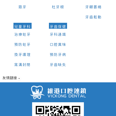
箍牙
杜牙根
牙齦萎縮
牙齒鬆動
兒童牙科
牙齒保健
治療蛀牙
牙科通識
預防蛀牙
口腔異味
換牙護理
預防牙病
窩溝封閉
牙齒缺失
友情鏈接