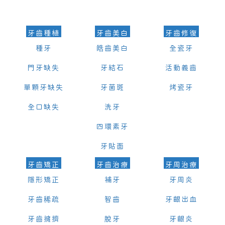
的時間及資料，並且重新預約的日期及時段
牙齒種植
牙齒美白
牙齒修復
種牙
皓齒美白
全瓷牙
門牙缺失
牙結石
活動義齒
單顆牙缺失
牙菌斑
烤瓷牙
全口缺失
洗牙
四環素牙
牙貼面
牙齒矯正
牙齒治療
牙周治療
隱形矯正
補牙
牙周炎
牙齒稀疏
智齒
牙齦出血
牙齒擁擠
脫牙
牙齦炎