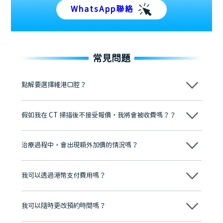
WhatsApp聯絡
常見問題
點解要選擇維港口腔？
維港口腔踐行「醫道濟世」的大學校訓，各分院匯聚來自香港、內地的
博士碩士高資歷牙醫，十七年穩定開診。榮獲「2024香港企業領袖品
假如我在 CT 掃描後不接受報價，我將會被收費嗎？？
牌」、「2025香港企業領袖品牌」，是諾貝爾種植系統全球放心植牙中
心，香港新城電台與廣東衛視推薦品牌
不會！只要未開始實際服務之前，你不會被收取任何費用。
至今已服務超過三十個國家和地區的顧客，受到粵港澳大灣區及周邊城
市市民極高的口碑評價及信任推薦 珠海、深圳設有八大分院，香港亦設
治療過程中，會出現額外加價的情況嗎？
有咨詢及服務保障中心，有任何問題都可以隨時預約免費咨詢，讓人十
分放心
不會，治療前我們會詳細說明治療方案及對應的價錢，顧客同意並簽字
後，我們才會正式進行診療服務
我可以透過港幣支付費用嗎？
可以。維港口腔會按照當日匯率轉算收取費用，而匯率會及時告知客人
我可以隨時更改預約時間嗎？
可以，請盡早通過wechat或whatsapp聯絡我們，告知我們你原本預約