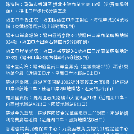
珠海院：珠海市香洲區 拱北中建商業大廈 15樓（迎賓廣場對
面），拱北口岸步行8分鐘直達
福田口岸香江院：福田區福田口岸正對面，海悅華城104號地
鋪（東鐵線落馬洲站出關對面即到）
福田口岸廣場院：福田區裕亨路3-1號福田口岸商業廣場地鋪
034號（福田口岸出關右轉直行5分鐘即到）
福田口岸星光院：福田區裕亨路3-1號福田口岸商業廣場地鋪
033號（福田口岸出關右轉直行5分鐘即到）
福田皇崗院：福田區皇崗口岸皇禦苑（皇城廣場C門）深港1號
地鋪全層（近福田口岸、皇崗口岸地鐵站E出口）
羅湖區委院：羅湖區愛國路1002號外貿輕工大廈8樓（近羅湖
口岸和蓮塘口岸，蓮塘口岸2個地鐵站，近東門步行街）
羅湖國貿院：羅湖區春風路廬山大廈B座21樓（近羅湖口岸、
向西村地鐵站A2出口、國貿地鐵站B出口）
羅湖金光華院：羅湖區國貿金光華廣場東二門對面，南湖路凱
利商業廣場地鋪（近羅湖口岸、國貿地鐵站B出口）
香港咨詢與服務保障中心：九龍荔枝角長裕街11號定豐中心