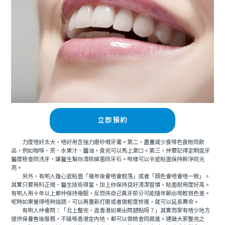
立即預約
力度唔好太大，唔好用含強力磨砂嘅牙膏。第二，盡量減少食啡色食物同飲
品，例如咖啡、茶、水果汁、醬油，食完可以馬上漱口。第三，仲要記得定期返牙
醫度檢查同洗牙，讓醫生幫你清除細菌同牙石。咁樣可以令瓷貼面保持幹淨同光
亮。
另外，有啲人擔心瓷貼面「幾年後會唔會脫落」或者「顔色會唔會唔一致」。
其實只要用料正規、醫生技術得當，加上你保持良好清潔習慣，貼面耐用度好高。
有啲人用十年以上都仲保持幾靓，反而係自己真牙部分可能隨年齡出現輕微色差。
呢時如果覺得唔夠協調，可以再重新打磨或者做輕度修複，就可以延長壽命。
有啲人仲會問：「北上整完，返香港如果出問題點呀？」其實而家有唔少地方
提供保養售後服務，不論喺香港定內地，都可以做檢查同跟進。建議大家整完之