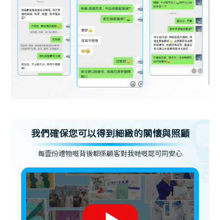
我們確保您可以得到細緻的關懷與照顧
每壹份禮物嘅背後都係顧客對我哋嘅認可同安心