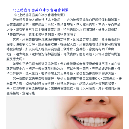
北上皓齒牙齒美白冰水會唔會刺激
《北上皓齒牙齒美白冰水會唔會刺激》
近年好多香港人都流行「北上皓齒」，去內地做牙齒美白已經唔係乜新鮮事。
大家追求靚笑容、想牙齒雪白自然，影相又靚啲，見人都自信啲。不過，美白牙齒
之後，都有啲日常生活上嘅細節要注意，特別係飲冰水呢個問題，好多人都會問：
「美白完牙齒，飲冰水會唔會刺激、會唔會痛呀？」
其實，牙齒美白嘅原理就係利用特定物質、配合法定安全濃度，令牙齒表面同
深層汙漬被氧化分解，達到亮白效果。喺過程入面，牙齒表層嘅琺琅質有可能會暫
時變得敏感，所以有啲人喺美白完頭幾日飲冰水、食凍嘢，會覺得有啲「痺痺
哋」、唔太舒服。呢個情況係相當普遍，唔代表你牙齒有問題，只係牙齒暫時對溫
度反應大啲。
如果你平時已經有輕微牙齒敏感，例如食酸嘢或者食凍嘢都覺得不適，美白後
就更加要小心。唔好一做完就即刻飲冰水，可以先等一兩日，畀牙齒好好恢復。保
持口腔乾淨，溫水漱口，暫時避開太冷太熱食物，都係幫助牙齒穩定嘅好方法。
另一個關鍵就係美白後嘅護理。唔少人覺得做完美白就萬事OK，其實未必。牙
齒白咗之後，如果唔保持良好習慣，好快又會黃返。建議大家避免長期飲咖啡、
茶、紅酒呢啲容易染色嘅飲品；如果真係鍾意飲，就可以用吸管，減少液體同牙齒
直接接觸。食完可能