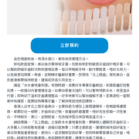
立即預約
染色嘅食物後，用清水漱口，都係有效護理方法。
除咗飲食習慣，美白後亦要用啱牙膏。坊間有啲針對敏感牙齒設計嘅牙膏，可
以幫助舒緩牙齒對冷熱刺激嘅反應。每日早晚刷牙時，動作要輕柔，唔好太用力，
以免損害琺琅質。再者，定期睇牙醫都好重要，即使係「北上皓齒」做咗美白，返
到香港都要保持檢查，確保成效長久同安全。
講返「冰水會唔會刺激」呢個問題，其實好多專業牙醫都話，刺激感屬於短暫
反應，一般幾日內會慢慢消退。如果你感覺太強烈，可以暫時停飲冰水，用室溫水
代替；同時試下溫和牙齒護理產品，好多時都可以幫你緩解不適。若果過咗一星期
都仲有痛感，就要諮詢專業牙醫，了解係咪其他原因導致。
香港人近年北上做牙齒美白，主要係貪方便加上服務選擇多，但無論喺邊度
做，都要記住一樣嘢：牙齒係自己嘅，保養始終最重要。唔好完全依賴一次性美
白，平時刷牙、漱口、定期檢查，先係保持雪白笑容嘅長遠方法。
總結嚟講，「北上皓齒」之後飲冰水會唔會刺激，要睇個人體質同牙齒狀況。
大多數人只係短暫有感覺，過幾日就無事；只要注意飲食、護理同保持良好衛生，
美白效果就會更穩定、更持久。追求靚笑容係好事，但同時都要愛護自己牙齒，唔
好為一時爽快而忽略護理。笑容靚固然重要，健康先係真正嘅美。