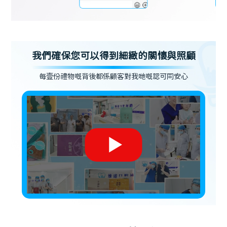
我們確保您可以得到細緻的關懷與照顧
每壹份禮物嘅背後都係顧客對我哋嘅認可同安心