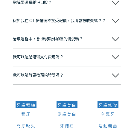
點解要選擇維港口腔？
維港口腔踐行「醫道濟世」的大學校訓，各分院匯聚來自香港、內地的
博士碩士高資歷牙醫，十七年穩定開診。榮獲「2024香港企業領袖品
假如我在 CT 掃描後不接受報價，我將會被收費嗎？？
牌」、「2025香港企業領袖品牌」，是諾貝爾種植系統全球放心植牙中
心，香港新城電台與廣東衛視推薦品牌
不會！只要未開始實際服務之前，你不會被收取任何費用。
至今已服務超過三十個國家和地區的顧客，受到粵港澳大灣區及周邊城
市市民極高的口碑評價及信任推薦 珠海、深圳設有八大分院，香港亦設
治療過程中，會出現額外加價的情況嗎？
有咨詢及服務保障中心，有任何問題都可以隨時預約免費咨詢，讓人十
分放心
不會，治療前我們會詳細說明治療方案及對應的價錢，顧客同意並簽字
後，我們才會正式進行診療服務
我可以透過港幣支付費用嗎？
可以。維港口腔會按照當日匯率轉算收取費用，而匯率會及時告知客人
我可以隨時更改預約時間嗎？
可以，請盡早通過wechat或whatsapp聯絡我們，告知我們你原本預約
的時間及資料，並且重新預約的日期及時段
牙齒種植
牙齒美白
牙齒修復
種牙
皓齒美白
全瓷牙
門牙缺失
牙結石
活動義齒