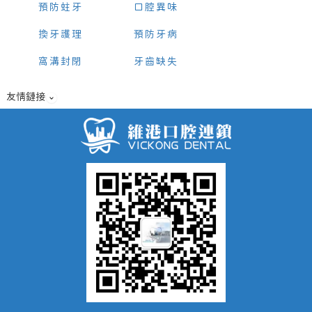
預防蛀牙
口腔異味
換牙護理
預防牙病
窩溝封閉
牙齒缺失
友情鏈接