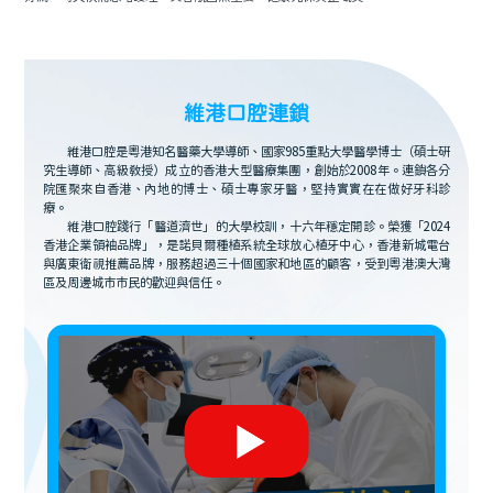
維港口腔連鎖
維港口腔是粵港知名醫藥大學導師、國家985重點大學醫學博士（碩士研
究生導師、高級教授）成立的香港大型醫療集團，創始於2008年。連鎖各分
院匯聚來自香港、內地的博士、碩士專家牙醫，堅持實實在在做好牙科診
療。
維港口腔踐行「醫道濟世」的大學校訓，十六年穩定開診。榮獲「2024
香港企業領袖品牌」，是諾貝爾種植系統全球放心植牙中心，香港新城電台
與廣東衛視推薦品牌，服務超過三十個國家和地區的顧客，受到粵港澳大灣
區及周邊城市市民的歡迎與信任。