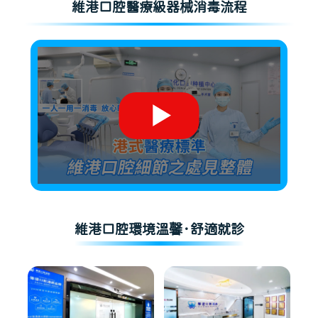
維港口腔醫療級器械消毒流程
維港口腔環境溫馨·舒適就診