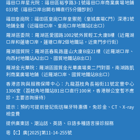
福田口岸星光院：福田區裕亨路3-1號福田口岸商業廣場地鋪
033號（福田口岸出關右轉直行5分鐘即到）
福田皇崗院：福田區皇崗口岸皇禦苑（皇城廣場C門）深港1號
地鋪全層（近福田口岸、皇崗口岸地鐵站E出口）
羅湖區委院：羅湖區愛國路1002號外貿輕工大廈8樓（近羅湖
口岸和蓮塘口岸，蓮塘口岸2個地鐵站，近東門步行街）
羅湖國貿院：羅湖區春風路廬山大廈B座21樓（近羅湖口岸、
向西村地鐵站A2出口、國貿地鐵站B出口）
羅湖金光華院：羅湖區國貿金光華廣場東二門對面，南湖路凱
利商業廣場地鋪（近羅湖口岸、國貿地鐵站B出口）
香港咨詢與服務保障中心：九龍荔枝角長裕街11號定豐中心
1306室（荔枝角地鐵站B1出口直行100米，香港辦公室暫不應
診，主要咨詢接待）
提示：預約可提前登記街坊睇牙特惠價，免診金、CT、X-ray
檢查費
提供廣東話、潮汕話、英語、日語多種語言接診服務
粵【C】廣[2025]第11-14-255號