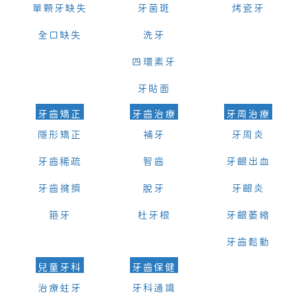
單顆牙缺失
牙菌斑
烤瓷牙
全口缺失
洗牙
四環素牙
牙貼面
牙齒矯正
牙齒治療
牙周治療
隱形矯正
補牙
牙周炎
牙齒稀疏
智齒
牙齦出血
牙齒擁擠
脫牙
牙齦炎
箍牙
杜牙根
牙齦萎縮
牙齒鬆動
兒童牙科
牙齒保健
治療蛀牙
牙科通識