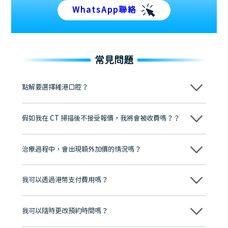
WhatsApp聯絡
常見問題
點解要選擇維港口腔？
維港口腔踐行「醫道濟世」的大學校訓，各分院匯聚來自香港、內地的
博士碩士高資歷牙醫，十七年穩定開診。榮獲「2024香港企業領袖品
假如我在 CT 掃描後不接受報價，我將會被收費嗎？？
牌」、「2025香港企業領袖品牌」，是諾貝爾種植系統全球放心植牙中
心，香港新城電台與廣東衛視推薦品牌
不會！只要未開始實際服務之前，你不會被收取任何費用。
至今已服務超過三十個國家和地區的顧客，受到粵港澳大灣區及周邊城
市市民極高的口碑評價及信任推薦 珠海、深圳設有八大分院，香港亦設
治療過程中，會出現額外加價的情況嗎？
有咨詢及服務保障中心，有任何問題都可以隨時預約免費咨詢，讓人十
分放心
不會，治療前我們會詳細說明治療方案及對應的價錢，顧客同意並簽字
後，我們才會正式進行診療服務
我可以透過港幣支付費用嗎？
可以。維港口腔會按照當日匯率轉算收取費用，而匯率會及時告知客人
我可以隨時更改預約時間嗎？
可以，請盡早通過wechat或whatsapp聯絡我們，告知我們你原本預約