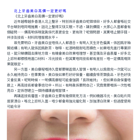
北上牙齒美白高價一定更好嗎
《北上牙齒美白高價一定更好嗎》
近年越嚟越多香港人北上整牙，特別係牙齒美白呢個項目，好多人都會喺社交
平台睇到唔同嘅推薦，話北上整得又快又靚。不過，講到價錢，大家心入面都會有
個疑問——價高啲係咪就真係代表更安全、更有效？呢個問題，其實唔止關乎錢，
仲涉及技術、材料同埋服務水平。
首先要明白，牙齒美白並唔係人人都適合。有啲人天生牙色偏黃，係因為牙釉
質結構；有啲人就係因為飲茶、咖啡、紅酒時間耐咗而積色。如果唔先進行專業評
估，就只睇價錢去揀地方做，有機會美白效果唔理想，甚至傷及牙齒表層。好多北
上診所都標榜用進口材料、冷光技術，但其實唔同技術都有差別，唔一定價高嘅效
果就穩定。
另一方面，美白療程嘅持久度都要睇返個人習慣。有啲人以為做完一次就可以
永久維持亮白，但事實係，美白後如果冇好好保養、繼續食啡茶類食品，牙色好快
又會反黃。呢啲時候，一啲價高療程可能會強調「長效維持」，但如果自身保養唔
跟上，再高技術都會事倍功半。所以，有時真係要問自己，究竟需要嘅係一次性嘅
亮白，定係想建立一個持續護齒嘅習慣。
再講返技術層面。牙齒美白主要有幾個常見方法，例如機器冷光、美白貼片同
居家漂白。喺北上診所入面，唔少都會用強光催化劑，加強漂白效果，但過度使用
可能令牙