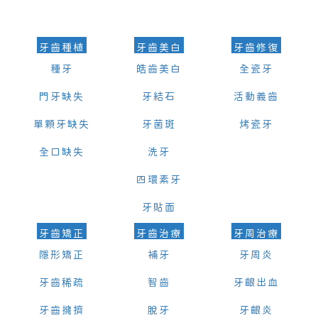
的時間及資料，並且重新預約的日期及時段
牙齒種植
牙齒美白
牙齒修復
種牙
皓齒美白
全瓷牙
門牙缺失
牙結石
活動義齒
單顆牙缺失
牙菌斑
烤瓷牙
全口缺失
洗牙
四環素牙
牙貼面
牙齒矯正
牙齒治療
牙周治療
隱形矯正
補牙
牙周炎
牙齒稀疏
智齒
牙齦出血
牙齒擁擠
脫牙
牙齦炎