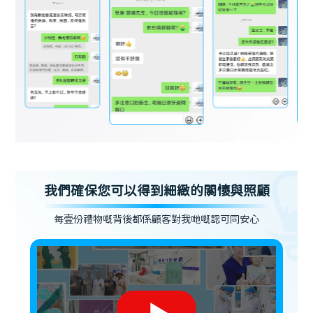
我們確保您可以得到細緻的關懷與照顧
每壹份禮物嘅背後都係顧客對我哋嘅認可同安心