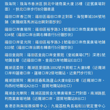
珠海院：珠海市香洲區 拱北中建商業大廈 15樓（迎賓廣場對
面），拱北口岸步行8分鐘直達
福田口岸香江院：福田區福田口岸正對面，海悅華城104號地
鋪（東鐵線落馬洲站出關對面即到）
福田口岸廣場院：福田區裕亨路3-1號福田口岸商業廣場地鋪
034號（福田口岸出關右轉直行5分鐘即到）
福田口岸星光院：福田區裕亨路3-1號福田口岸商業廣場地鋪
033號（福田口岸出關右轉直行5分鐘即到）
福田皇崗院：福田區皇崗口岸皇禦苑（皇城廣場C門）深港1號
地鋪全層（近福田口岸、皇崗口岸地鐵站E出口）
羅湖區委院：羅湖區愛國路1002號外貿輕工大廈8樓（近羅湖
口岸和蓮塘口岸，蓮塘口岸2個地鐵站，近東門步行街）
羅湖國貿院：羅湖區春風路廬山大廈B座21樓（近羅湖口岸、
向西村地鐵站A2出口、國貿地鐵站B出口）
羅湖金光華院：羅湖區國貿金光華廣場東二門對面，南湖路凱
利商業廣場地鋪（近羅湖口岸、國貿地鐵站B出口）
香港咨詢與服務保障中心：九龍荔枝角長裕街11號定豐中心