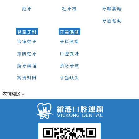
箍牙
杜牙根
牙齦萎縮
牙齒鬆動
兒童牙科
牙齒保健
治療蛀牙
牙科通識
預防蛀牙
口腔異味
換牙護理
預防牙病
窩溝封閉
牙齒缺失
友情鏈接