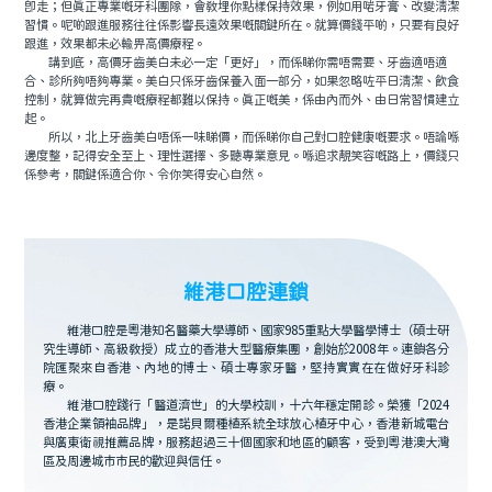
即走；但真正專業嘅牙科團隊，會教埋你點樣保持效果，例如用啱牙膏、改變清潔
習慣。呢啲跟進服務往往係影響長遠效果嘅關鍵所在。就算價錢平啲，只要有良好
跟進，效果都未必輸畀高價療程。
講到底，高價牙齒美白未必一定「更好」，而係睇你需唔需要、牙齒適唔適
合、診所夠唔夠專業。美白只係牙齒保養入面一部分，如果忽略咗平日清潔、飲食
控制，就算做完再貴嘅療程都難以保持。真正嘅美，係由內而外、由日常習慣建立
起。
所以，北上牙齒美白唔係一味睇價，而係睇你自己對口腔健康嘅要求。唔論喺
邊度整，記得安全至上、理性選擇、多聽專業意見。喺追求靚笑容嘅路上，價錢只
係參考，關鍵係適合你、令你笑得安心自然。
維港口腔連鎖
維港口腔是粵港知名醫藥大學導師、國家985重點大學醫學博士（碩士研
究生導師、高級教授）成立的香港大型醫療集團，創始於2008年。連鎖各分
院匯聚來自香港、內地的博士、碩士專家牙醫，堅持實實在在做好牙科診
療。
維港口腔踐行「醫道濟世」的大學校訓，十六年穩定開診。榮獲「2024
香港企業領袖品牌」，是諾貝爾種植系統全球放心植牙中心，香港新城電台
與廣東衛視推薦品牌，服務超過三十個國家和地區的顧客，受到粵港澳大灣
區及周邊城市市民的歡迎與信任。