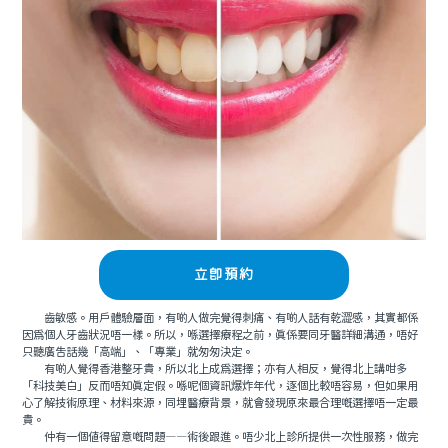
立即預約
齒敏感。用戶體驗層面，有啲人做完覺得刺痛、有啲人話有乾澀感，其實都係
因爲個人牙齒狀況唔一樣。所以，喺選擇療程之前，真係要同牙醫詳細溝通，唔好
只聽廣告話幾「高端」、「專業」就匆匆決定。
有啲人覺得香港整牙貴，所以北上成為選擇；亦有人相反，覺得北上講咁多
「科技美白」反而唔知真定假。喺呢個資訊爆炸年代，逐個比較唔容易，但如果用
心了解技術原理、材料來源，同埋醫療背景，就會發現原來最合理嘅選擇唔一定最
貴。
仲有一個值得留意嘅問題——術後跟進。唔少北上診所提供一次性服務，做完