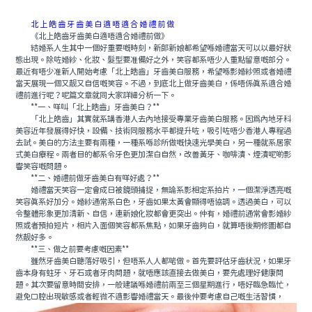
北上皓齒牙齒美白適唔適合婚禮前做
《北上皓齒牙齒美白適唔適合婚禮前做》
結婚系人生其中一個好重要嘅時刻，新郎新娘都希望喺婚禮當天可以以最好狀
態出現。除咗婚紗、化妝、髮型要准備好之外，笑容都系唔少人重點留意嘅部分。
最近有唔少准新人開始考慮「北上皓齒」牙齒美白服務，希望喺影婚紗照或者婚禮
當天展現一個又靓又自信嘅笑容。不過，到底北上做牙齒美白，係唔係真系適合婚
禮前進行呢？呢篇文章就同大家詳細分析一下。
**一、咩叫「北上皓齒」牙齒美白？**
「北上皓齒」其實就系講香港人去內地接受專業牙齒美白服務。因爲內地牙科
美容近年發展得好快，設備、技術同服務水平都提升咗，吸引咗唔少香港人專程過
去試。美白的方法主要有兩種，一種系喺診所做嘅快速光學美白，另一種就系居家
式美白療程。兩者目的都系令牙色更加潔白自然，改善黃牙、咖啡漬、煙漬呢啲影
響笑容嘅問題。
**二、婚禮前做牙齒美白有咩好處？**
婚禮當天笑容一定會成日被鏡頭捕捉，無論系影相定系拍片，一個潔淨透亮嘅
笑容真系好加分。婚紗通常系白色，牙齒如果太黃會顯得唔協調。透過美白，可以
令整體形象更加清新、自信，連新娘化妝都會更突出。仲有，婚禮前通常會影婚紗
照或者預拍短片，相片入面個笑容都系焦點，如果牙齒夠白，就算唔後期修圖都自
然靓好多。
**三、做之前要考慮嘅因素**
雖然牙齒美白聽落好吸引，但唔系人人都啱做。首先要評估牙齒狀況，如果牙
齒本身有蛀牙、牙石或者牙肉問題，就唔應該直接去做美白，要先處理好健康問
題。其次要留意時間安排，一般建議喺婚禮前兩至三個星期進行，唔好臨急臨忙，
避免口腔出現敏感或者輕微不適影響婚禮當天。最後仲要考慮自己嘅生活習慣，