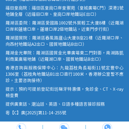
福田皇崗院：福田區皇崗口岸皇禦苑（皇城廣場C門）深港1號
地鋪全層（近福田口岸、皇崗口岸地鐵站E出口）
羅湖區委院：羅湖區愛國路1002號外貿輕工大廈8樓（近羅湖
口岸和蓮塘口岸，蓮塘口岸2個地鐵站，近東門步行街）
羅湖國貿院：羅湖區春風路廬山大廈B座21樓（近羅湖口岸、
向西村地鐵站A2出口、國貿地鐵站B出口）
羅湖金光華院：羅湖區國貿金光華廣場東二門對面，南湖路凱
利商業廣場地鋪（近羅湖口岸、國貿地鐵站B出口）
香港咨詢與服務保障中心：九龍荔枝角長裕街11號定豐中心
1306室（荔枝角地鐵站B1出口直行100米，香港辦公室暫不應
診，主要咨詢接待）
提示：預約可提前登記街坊睇牙特惠價，免診金、CT、X-ray
檢查費
提供廣東話、潮汕話、英語、日語多種語言接診服務
粵【C】廣[2025]第11-14-255號