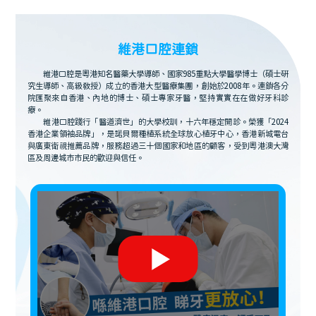
維港口腔連鎖
維港口腔是粵港知名醫藥大學導師、國家985重點大學醫學博士（碩士研
究生導師、高級教授）成立的香港大型醫療集團，創始於2008年。連鎖各分
院匯聚來自香港、內地的博士、碩士專家牙醫，堅持實實在在做好牙科診
療。
維港口腔踐行「醫道濟世」的大學校訓，十六年穩定開診。榮獲「2024
香港企業領袖品牌」，是諾貝爾種植系統全球放心植牙中心，香港新城電台
與廣東衛視推薦品牌，服務超過三十個國家和地區的顧客，受到粵港澳大灣
區及周邊城市市民的歡迎與信任。