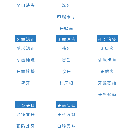
全口缺失
洗牙
四環素牙
牙貼面
牙齒矯正
牙齒治療
牙周治療
隱形矯正
補牙
牙周炎
牙齒稀疏
智齒
牙齦出血
牙齒擁擠
脫牙
牙齦炎
箍牙
杜牙根
牙齦萎縮
牙齒鬆動
兒童牙科
牙齒保健
治療蛀牙
牙科通識
預防蛀牙
口腔異味