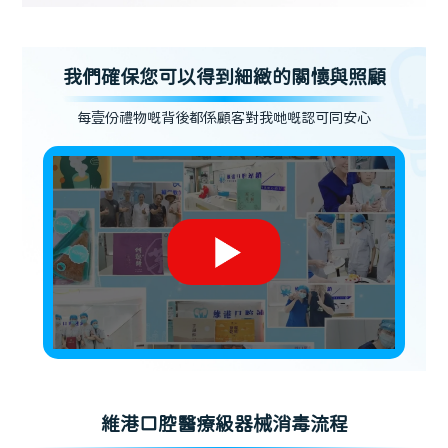
我們確保您可以得到細緻的關懷與照顧
每壹份禮物嘅背後都係顧客對我哋嘅認可同安心
維港口腔醫療級器械消毒流程