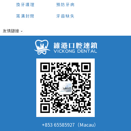
換牙護理
預防牙病
窩溝封閉
牙齒缺失
友情鏈接
+853 65585927（Macau）