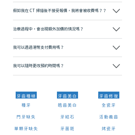
維港口腔踐行「醫道濟世」的大學校訓，各分院匯聚來自香港、內地的
博士碩士高資歷牙醫，十七年穩定開診。榮獲「2024香港企業領袖品
假如我在 CT 掃描後不接受報價，我將會被收費嗎？？
牌」、「2025香港企業領袖品牌」，是諾貝爾種植系統全球放心植牙中
心，香港新城電台與廣東衛視推薦品牌
不會！只要未開始實際服務之前，你不會被收取任何費用。
至今已服務超過三十個國家和地區的顧客，受到粵港澳大灣區及周邊城
市市民極高的口碑評價及信任推薦 珠海、深圳設有八大分院，香港亦設
治療過程中，會出現額外加價的情況嗎？
有咨詢及服務保障中心，有任何問題都可以隨時預約免費咨詢，讓人十
分放心
不會，治療前我們會詳細說明治療方案及對應的價錢，顧客同意並簽字
後，我們才會正式進行診療服務
我可以透過港幣支付費用嗎？
可以。維港口腔會按照當日匯率轉算收取費用，而匯率會及時告知客人
我可以隨時更改預約時間嗎？
可以，請盡早通過wechat或whatsapp聯絡我們，告知我們你原本預約
的時間及資料，並且重新預約的日期及時段
牙齒種植
牙齒美白
牙齒修復
種牙
皓齒美白
全瓷牙
門牙缺失
牙結石
活動義齒
單顆牙缺失
牙菌斑
烤瓷牙