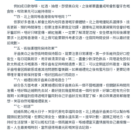
例如成日飲咖啡、紅酒、抽煙，即使美白完，之後都要盡量戒啲會影響牙色嘅
食物，咁效果先可以維持得耐。
**四、北上做同喺香港做有咩唔同？**
依家好多香港人都會比較內地同香港嘅牙療體驗。北上做嘅優點系選擇多、技
術更新、預約時間彈性；但要注意系要做足功課，選擇有正規執業資質同信譽好嘅
牙醫診所。唔好只睇宣傳、網紅推薦，一定要了解清楚流程、安全標准同術後護理
要求。比起喺香港做，北上做可能要額外考慮交通、住宿同時間安排，所以最好提
前規劃。
**五、術後護理同保持效果**
牙齒美白之後想長時間保持靓白，就要注意日常護理。第一步系維持良好口腔
衛生，每日認真刷牙，用牙線清潔牙縫。第二，盡量少飲深色飲品，同埋避免即刻
飲太熱或太冷嘅東西，俾牙齒有足夠時間適應。第三，可以定期返診所複查，確保
牙齒唔會因爲敏感或者其他問題影響美觀。如果婚禮完之後有蜜月旅行，更要記得
帶埋牙膏牙刷保持習慣，唔好因爲出行而疏忽。
**六、婚禮前做牙齒美白適唔適合？**
綜合各方面考慮，其實婚禮前做牙齒美白系一個不錯嘅選擇，但關鍵系時間同
准備。唔好臨近婚期先去試，最好提前幾星期或者一個月安排，好讓口腔有充分恢
複期。如果搵到信得過嘅牙醫同對自己牙齒狀況有清楚了解，美白效果通常都幾理
想，笑容自然啱曬婚禮氣氛。
**七、結語**
結婚系開心嘅大日子，笑容代表咗幸福同自信。北上皓齒牙齒美白可以幫你喺
鏡頭前更加閃耀，但要記得安全、健康永遠系第一。提早計劃、選擇正規地方、保
持好生活習慣，就可以輕松打造一個亮麗笑容，喺婚禮當天盡情展現自己最燦爛一
面。人生最美嘅時刻，當然值得用最光彩嘅笑容去記錄。