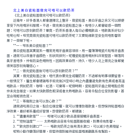
北上美白瓷貼面做完可唔可以飲奶茶
《北上美白瓷貼面做完可唔可以飲奶茶》
近幾年，好多香港人都會選擇北上整牙、做瓷貼面，美白牙齒之余又可以順便
享受下內地嘅牙科服務。不過，做完美白瓷貼面之後，有唔少人都會疑惑一個問
題：可唔可以即刻飲奶茶？畢竟，奶茶系香港人每日必備嘅飲品，唔飲真系好似少
咗啲乜咁。咁究竟做完瓷貼面可唔可以飲奶茶呢？又要點樣飲至安全同唔影響效
果？一齊睇下啦。
**一、咩系美白瓷貼面？**
美白瓷貼面其實就系一種常見嘅牙齒美容項目，用一層薄薄嘅瓷片貼喺牙齒表
面，通常可以改善牙齒顔色、形狀同排列。呢種瓷貼面用嘅材料非常堅固，睇落同
真牙差唔多，仲有防染色嘅特性。因爲效果自然、持久，唔少人北上做完之後都覺
得笑容即刻有曬信心。
**二、做完瓷貼面後可唔可以即刻飲奶茶？**
其實，做完瓷貼面之後，唔代表你要完全戒曬奶茶，不過都有啲事項要留意。
一般情況下，醫生都會建議喺手術完後24至48小時之內盡量避免飲有色素或者高溫
嘅飲品，例如奶茶、咖啡、紅酒、可樂等。呢個時期，瓷貼面同牙齒之間嘅黏合劑
仲未完全穩定，如果太快飲顔色較深或者太熱嘅飲品，容易令黏合位受到影響，甚
至出現輕微色斑。
**三、等幾耐之後可以放心飲？**
通常過咗兩日之後，黏合位穩定曬，就可以慢慢恢複飲食。但想保持貼面嘅白
淨效果，最好都系養成好習慣。即使飲奶茶，都建議：
1. **盡量用飲管** —— 咁樣可以減少飲品直接接觸牙齒表面。
2. **控制溫度** —— 太熱嘅飲品容易令貼面膨脹收縮，對壽命有影響。
3. **飲完即刻漱口** —— 喺飲完奶茶之後用清水漱口，可以減少色素殘留。
呢啲小動作聽落好簡單，但堅持做對維持瓷貼面嘅美觀真系有幫助。