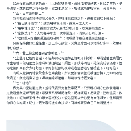
如果你真系鍾意飲奶茶，可以揀奶味多啲、茶底淺啲嘅款式，例如走重奶、少
茶濃度。或者飲完之後用牙線、漱口水清潔下，咁樣就唔怕咁容易「黃黃舊舊」。
**五、日常護理貼士**
想你嘅瓷貼面維持得靓又長久，除咗注意飲食之外，還要做到以下幾點：
- **每日刷牙兩次**：建議用軟毛牙刷，避免用太大力。
- **用中性牙膏**：避開含強力研磨成分嘅牙膏，以免磨損表面。
- **定期洗牙**：大約每半年去一次專業洗牙，清除牙石同汙漬。
- **唔好亂用牙齒開瓶蓋或咬硬物**：呢啲動作最容易整崩瓷貼面。
只要保持良好口腔衛生，加上小心飲食，其實瓷貼面可以維持好多年，效果都
仲好自然。
**六、北上做瓷貼面要留意啲乜？**
北上整牙已經好普遍，不過都要記得選擇正規嘅牙科診所，睇清楚醫生資曆同
衛生環境。做貼面之前應詳細溝通期望、顔色、形狀等問題，確保完成後滿意。返
港之後如果有少少唔舒服，最好即刻預約複診或者搵香港牙醫檢查下，唔好拖。
有啲人覺得內地食飲會多色素食物，所以更加需要養成護理習慣，比如用吸管
飲奶茶、飲完清潔牙齒。咁樣無論喺邊度，都可以保持靓笑容。
**七、總結**
做完美白瓷貼面之後，並唔代表要完全放棄奶茶，只要喺初期守住飲食建議，
之後適量飲返都冇問題。最緊要系學識點樣飲、點樣護理。用吸管、控制溫度、飲
後漱口，呢啲都系保持白淨笑容嘅秘訣。瓷貼面可以令你更有自信咁笑，但都需要
你細心去維護。記住，靓笑容唔止來自技術，同樣都要靠自己日常嘅堅持。