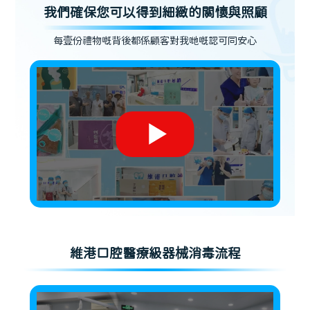
我們確保您可以得到細緻的關懷與照顧
每壹份禮物嘅背後都係顧客對我哋嘅認可同安心
維港口腔醫療級器械消毒流程