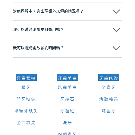
不會！只要未開始實際服務之前，你不會被收取任何費用。
至今已服務超過三十個國家和地區的顧客，受到粵港澳大灣區及周邊城
市市民極高的口碑評價及信任推薦 珠海、深圳設有八大分院，香港亦設
治療過程中，會出現額外加價的情況嗎？
有咨詢及服務保障中心，有任何問題都可以隨時預約免費咨詢，讓人十
分放心
不會，治療前我們會詳細說明治療方案及對應的價錢，顧客同意並簽字
後，我們才會正式進行診療服務
我可以透過港幣支付費用嗎？
可以。維港口腔會按照當日匯率轉算收取費用，而匯率會及時告知客人
我可以隨時更改預約時間嗎？
可以，請盡早通過wechat或whatsapp聯絡我們，告知我們你原本預約
的時間及資料，並且重新預約的日期及時段
牙齒種植
牙齒美白
牙齒修復
種牙
皓齒美白
全瓷牙
門牙缺失
牙結石
活動義齒
單顆牙缺失
牙菌斑
烤瓷牙
全口缺失
洗牙
四環素牙