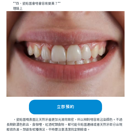
**四、瓷貼面會唔會容易變黃？**
理論上
立即預約
，瓷貼面嘅表面比天然牙齒更加光滑同致密，所以相對唔容易沾染顔色。不過
長期飲濃色飲品、食咖哩、紅酒呢類食物，都可能令貼面邊緣或者天然牙部分出現
輕微色差。想避免呢種情況，平時要注意清潔同定期檢查。