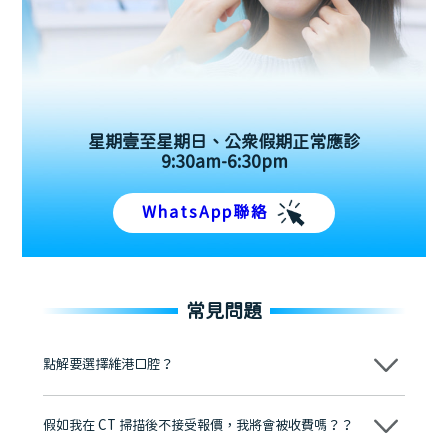
星期壹至星期日、公眾假期正常應診
9:30am-6:30pm
WhatsApp聯絡
常見問題
點解要選擇維港口腔？
維港口腔踐行「醫道濟世」的大學校訓，各分院匯聚來自香港、內地的
博士碩士高資歷牙醫，十七年穩定開診。榮獲「2024香港企業領袖品
假如我在 CT 掃描後不接受報價，我將會被收費嗎？？
牌」、「2025香港企業領袖品牌」，是諾貝爾種植系統全球放心植牙中
心，香港新城電台與廣東衛視推薦品牌