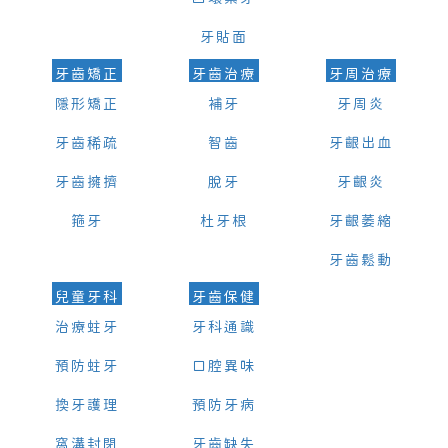
牙貼面
牙齒矯正
牙齒治療
牙周治療
隱形矯正
補牙
牙周炎
牙齒稀疏
智齒
牙齦出血
牙齒擁擠
脫牙
牙齦炎
箍牙
杜牙根
牙齦萎縮
牙齒鬆動
兒童牙科
牙齒保健
治療蛀牙
牙科通識
預防蛀牙
口腔異味
換牙護理
預防牙病
窩溝封閉
牙齒缺失