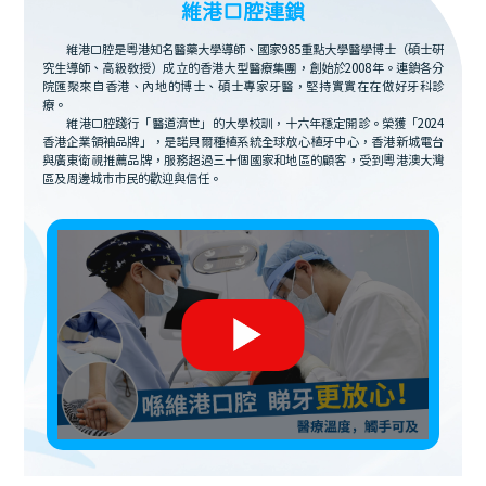
維港口腔連鎖
維港口腔是粵港知名醫藥大學導師、國家985重點大學醫學博士（碩士研
究生導師、高級教授）成立的香港大型醫療集團，創始於2008年。連鎖各分
院匯聚來自香港、內地的博士、碩士專家牙醫，堅持實實在在做好牙科診
療。
維港口腔踐行「醫道濟世」的大學校訓，十六年穩定開診。榮獲「2024
香港企業領袖品牌」，是諾貝爾種植系統全球放心植牙中心，香港新城電台
與廣東衛視推薦品牌，服務超過三十個國家和地區的顧客，受到粵港澳大灣
區及周邊城市市民的歡迎與信任。