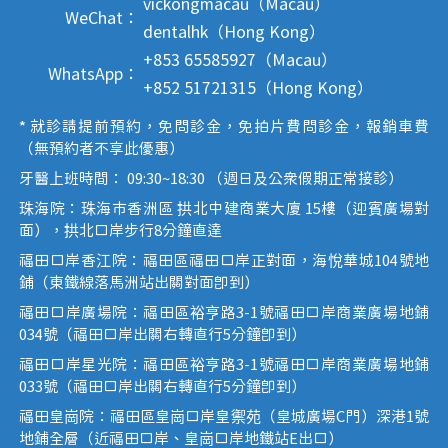
vickongmacau（Macau）
WeChat：
dentalhk（Hong Kong）
+853 65585927（Macau）
WhatsApp：
+852 51721315（Hong Kong）
* 就診請提前預約，免問診金，免拍片費問診金，報銷車費
（無預約者不享此優惠）
牙醫上班時間： 09:30~18:30 （週日及公眾假期正常接診）
珠海院：珠海市香洲區 拱北中建商業大廈 15樓（迎賓廣場對
面），拱北口岸步行8分鐘直達
福田口岸香江院：福田區福田口岸正對面，海悅華城104號地
鋪（東鐵線落馬洲站出關對面即到）
福田口岸廣場院：福田區裕亨路3-1號福田口岸商業廣場地鋪
034號（福田口岸出關右轉直行5分鐘即到）
福田口岸星光院：福田區裕亨路3-1號福田口岸商業廣場地鋪
033號（福田口岸出關右轉直行5分鐘即到）
福田皇崗院：福田區皇崗口岸皇禦苑（皇城廣場C門）深港1號
地鋪全層（近福田口岸、皇崗口岸地鐵站E出口）