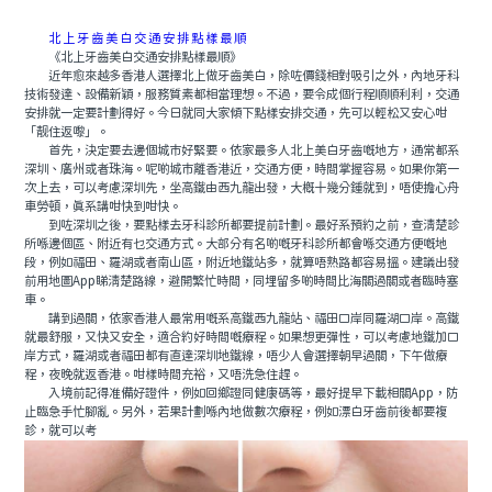
北上牙齒美白交通安排點樣最順
《北上牙齒美白交通安排點樣最順》
近年愈來越多香港人選擇北上做牙齒美白，除咗價錢相對吸引之外，內地牙科
技術發達、設備新穎，服務質素都相當理想。不過，要令成個行程順順利利，交通
安排就一定要計劃得好。今日就同大家傾下點樣安排交通，先可以輕松又安心咁
「靓住返嚟」。
首先，決定要去邊個城市好緊要。依家最多人北上美白牙齒嘅地方，通常都系
深圳、廣州或者珠海。呢啲城市離香港近，交通方便，時間掌握容易。如果你第一
次上去，可以考慮深圳先，坐高鐵由西九龍出發，大概十幾分鍾就到，唔使擔心舟
車勞頓，真系講咁快到咁快。
到咗深圳之後，要點樣去牙科診所都要提前計劃。最好系預約之前，查清楚診
所喺邊個區、附近有乜交通方式。大部分有名啲嘅牙科診所都會喺交通方便嘅地
段，例如福田、羅湖或者南山區，附近地鐵站多，就算唔熟路都容易搵。建議出發
前用地圖App睇清楚路線，避開繁忙時間，同埋留多啲時間比海關過關或者臨時塞
車。
講到過關，依家香港人最常用嘅系高鐵西九龍站、福田口岸同羅湖口岸。高鐵
就最舒服，又快又安全，適合約好時間嘅療程。如果想更彈性，可以考慮地鐵加口
岸方式，羅湖或者福田都有直達深圳地鐵線，唔少人會選擇朝早過關，下午做療
程，夜晚就返香港。咁樣時間充裕，又唔洗急住趕。
入境前記得准備好證件，例如回鄉證同健康碼等，最好提早下載相關App，防
止臨急手忙腳亂。另外，若果計劃喺內地做數次療程，例如漂白牙齒前後都要複
診，就可以考