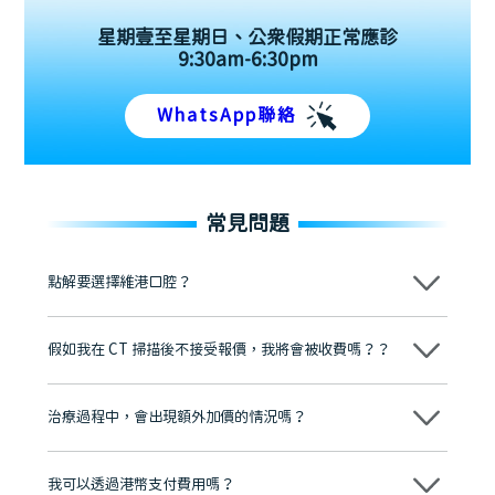
星期壹至星期日、公眾假期正常應診
9:30am-6:30pm
WhatsApp聯絡
常見問題
點解要選擇維港口腔？
維港口腔踐行「醫道濟世」的大學校訓，各分院匯聚來自香港、內地的
博士碩士高資歷牙醫，十七年穩定開診。榮獲「2024香港企業領袖品
假如我在 CT 掃描後不接受報價，我將會被收費嗎？？
牌」、「2025香港企業領袖品牌」，是諾貝爾種植系統全球放心植牙中
心，香港新城電台與廣東衛視推薦品牌
不會！只要未開始實際服務之前，你不會被收取任何費用。
至今已服務超過三十個國家和地區的顧客，受到粵港澳大灣區及周邊城
市市民極高的口碑評價及信任推薦 珠海、深圳設有八大分院，香港亦設
治療過程中，會出現額外加價的情況嗎？
有咨詢及服務保障中心，有任何問題都可以隨時預約免費咨詢，讓人十
分放心
不會，治療前我們會詳細說明治療方案及對應的價錢，顧客同意並簽字
後，我們才會正式進行診療服務
我可以透過港幣支付費用嗎？