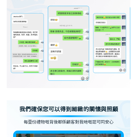
我們確保您可以得到細緻的關懷與照顧
每壹份禮物嘅背後都係顧客對我哋嘅認可同安心