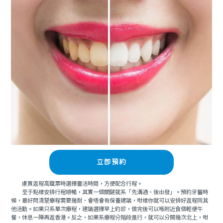
立即預約
慮買返程高鐵票時選擇靈活時間，方便配合行程。
至于點樣安排行程順暢，其實一個關鍵就系「先溝通、後出發」。預約牙醫時
候，最好問清楚療程需要幾耐、會唔會有保養建議，咁樣你就可以安排好返程同其
他活動。如果只系單次療程，建議選擇早上約診，做完後可以喺附近食個輕便午
餐，休息一陣再返香港。反之，如果系療程分階段進行，就可以分開幾次北上，咁