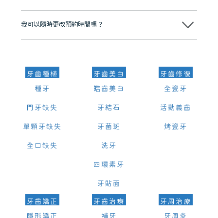
可以。維港口腔會按照當日匯率轉算收取費用，而匯率會及時告知客人
我可以隨時更改預約時間嗎？
可以，請盡早通過wechat或whatsapp聯絡我們，告知我們你原本預約
的時間及資料，並且重新預約的日期及時段
牙齒種植
牙齒美白
牙齒修復
種牙
皓齒美白
全瓷牙
門牙缺失
牙結石
活動義齒
單顆牙缺失
牙菌斑
烤瓷牙
全口缺失
洗牙
四環素牙
牙貼面
牙齒矯正
牙齒治療
牙周治療
隱形矯正
補牙
牙周炎