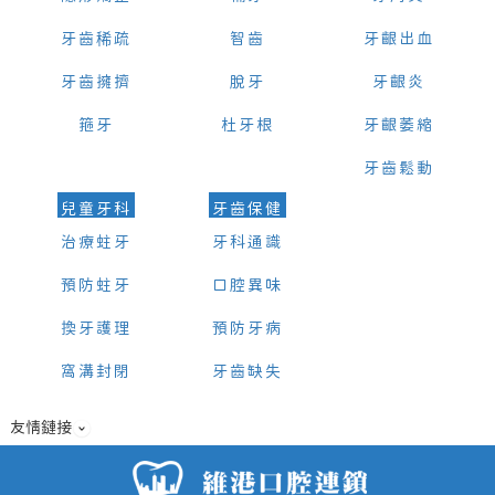
牙齒稀疏
智齒
牙齦出血
牙齒擁擠
脫牙
牙齦炎
箍牙
杜牙根
牙齦萎縮
牙齒鬆動
兒童牙科
牙齒保健
治療蛀牙
牙科通識
預防蛀牙
口腔異味
換牙護理
預防牙病
窩溝封閉
牙齒缺失
友情鏈接