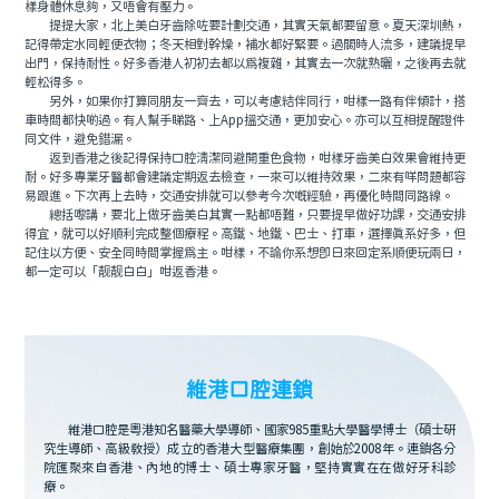
樣身體休息夠，又唔會有壓力。
提提大家，北上美白牙齒除咗要計劃交通，其實天氣都要留意。夏天深圳熱，
記得帶定水同輕便衣物；冬天相對幹燥，補水都好緊要。過關時人流多，建議提早
出門，保持耐性。好多香港人初初去都以爲複雜，其實去一次就熟曬，之後再去就
輕松得多。
另外，如果你打算同朋友一齊去，可以考慮結伴同行，咁樣一路有伴傾計，搭
車時間都快啲過。有人幫手睇路、上App搵交通，更加安心。亦可以互相提醒證件
同文件，避免錯漏。
返到香港之後記得保持口腔清潔同避開重色食物，咁樣牙齒美白效果會維持更
耐。好多專業牙醫都會建議定期返去檢查，一來可以維持效果，二來有咩問題都容
易跟進。下次再上去時，交通安排就可以參考今次嘅經驗，再優化時間同路線。
總括嚟講，要北上做牙齒美白其實一點都唔難，只要提早做好功課，交通安排
得宜，就可以好順利完成整個療程。高鐵、地鐵、巴士、打車，選擇真系好多，但
記住以方便、安全同時間掌握爲主。咁樣，不論你系想即日來回定系順便玩兩日，
都一定可以「靓靓白白」咁返香港。
維港口腔連鎖
維港口腔是粵港知名醫藥大學導師、國家985重點大學醫學博士（碩士研
究生導師、高級教授）成立的香港大型醫療集團，創始於2008年。連鎖各分
院匯聚來自香港、內地的博士、碩士專家牙醫，堅持實實在在做好牙科診
療。