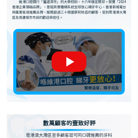
維港口腔踐行「醫道濟世」的大學校訓，十六年穩定開診。榮獲「2024
香港企業領袖品牌」，是諾貝爾種植系統全球放心植牙中心，香港新城電台
與廣東衛視推薦品牌，服務超過三十個國家和地區的顧客，受到粵港澳大灣
區及周邊城市市民的歡迎與信任。
數萬顧客的壹致好評
粵港澳大灣區至多顧客認可同口碑推薦的牙科