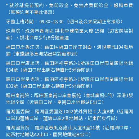
* 就診請提前預約，免問診金，免拍片費問診金，報銷車費
（無預約者不享此優惠）
牙醫上班時間： 09:30~18:30 （週日及公眾假期正常接診）
珠海院：珠海市香洲區 拱北中建商業大廈 15樓（迎賓廣場對
面），拱北口岸步行8分鐘直達
福田口岸香江院：福田區福田口岸正對面，海悅華城104號地
鋪（東鐵線落馬洲站出關對面即到）
福田口岸廣場院：福田區裕亨路3-1號福田口岸商業廣場地鋪
034號（福田口岸出關右轉直行5分鐘即到）
福田口岸星光院：福田區裕亨路3-1號福田口岸商業廣場地鋪
033號（福田口岸出關右轉直行5分鐘即到）
福田皇崗院：福田區皇崗口岸皇禦苑（皇城廣場C門）深港1號
地鋪全層（近福田口岸、皇崗口岸地鐵站E出口）
羅湖區委院：羅湖區愛國路1002號外貿輕工大廈8樓（近羅湖
口岸和蓮塘口岸，蓮塘口岸2個地鐵站，近東門步行街）
羅湖國貿院：羅湖區春風路廬山大廈B座21樓（近羅湖口岸、
向西村地鐵站A2出口、國貿地鐵站B出口）