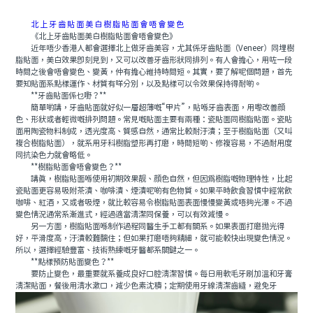
北上牙齒貼面美白樹脂貼面會唔會變色
《北上牙齒貼面美白樹脂貼面會唔會變色》
近年唔少香港人都會選擇北上做牙齒美容，尤其係牙齒貼面（Veneer）同埋樹
脂貼面，美白效果即刻見到，又可以改善牙齒形狀同排列。有人會擔心，用咗一段
時間之後會唔會變色、變黃，仲有擔心維持時間短。其實，要了解呢個問題，首先
要知貼面系點樣運作、材質有咩分別，以及點樣可以令效果保持得耐啲。
**牙齒貼面係乜嘢？**
簡單啲講，牙齒貼面就好似一層超薄嘅“甲片”，貼喺牙齒表面，用嚟改善顔
色、形狀或者輕微嘅排列問題。常見嘅貼面主要有兩種：瓷貼面同樹脂貼面。瓷貼
面用陶瓷物料制成，透光度高、質感自然，通常比較耐汙漬；至于樹脂貼面（又叫
複合樹脂貼面），就系用牙科樹脂塑形再打磨，時間短啲、修複容易，不過耐用度
同抗染色力就會略低。
**樹脂貼面會唔會變色？**
講真，樹脂貼面喺使用初期效果靓、顔色自然，但因爲樹脂嘅物理特性，比起
瓷貼面更容易吸附茶漬、咖啡漬、煙漬呢啲有色物質。如果平時飲食習慣中經常飲
咖啡、紅酒，又或者吸煙，就比較容易令樹脂貼面表面慢慢變黃或唔夠光澤。不過
變色情況通常系漸進式，經過適當清潔同保養，可以有效減慢。
另一方面，樹脂貼面喺制作過程同醫生手工都有關系。如果表面打磨抛光得
好，平滑度高，汙漬較難黐住；但如果打磨唔夠精細，就可能較快出現變色情況。
所以，選擇經驗豐富、技術熟練嘅牙醫都系關鍵之一。
**點樣預防貼面變色？**
要防止變色，最重要就系養成良好口腔清潔習慣。每日用軟毛牙刷加溫和牙膏
清潔貼面，餐後用清水漱口，減少色素沈積；定期使用牙線清潔齒縫，避免牙