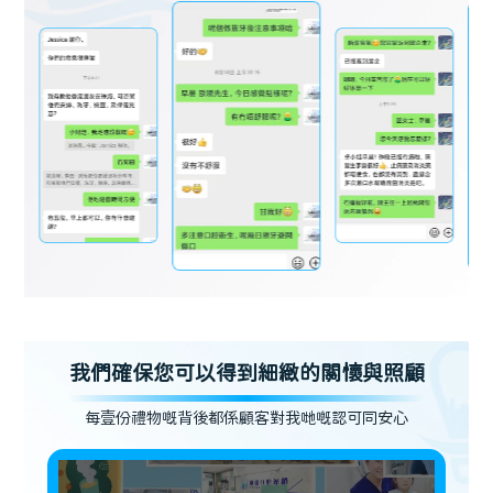
我們確保您可以得到細緻的關懷與照顧
每壹份禮物嘅背後都係顧客對我哋嘅認可同安心