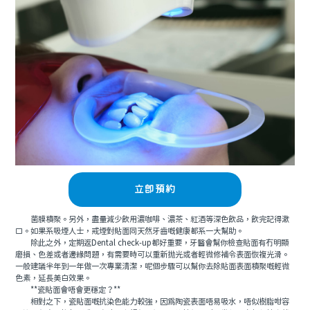
立即預約
菌膜積聚。另外，盡量減少飲用濃咖啡、濃茶、紅酒等深色飲品，飲完記得漱
口。如果系吸煙人士，戒煙對貼面同天然牙齒嘅健康都系一大幫助。
除此之外，定期返Dental check-up都好重要，牙醫會幫你檢查貼面有冇明顯
磨損、色差或者邊緣問題，有需要時可以重新抛光或者輕微修補令表面恢複光滑。
一般建議半年到一年做一次專業清潔，呢個步驟可以幫你去除貼面表面積聚嘅輕微
色素，延長美白效果。
**瓷貼面會唔會更穩定？**
相對之下，瓷貼面嘅抗染色能力較強，因爲陶瓷表面唔易吸水，唔似樹脂咁容