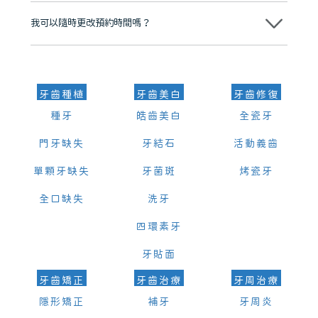
我可以隨時更改預約時間嗎？
可以，請盡早通過wechat或whatsapp聯絡我們，告知我們你原本預約
的時間及資料，並且重新預約的日期及時段
牙齒種植
牙齒美白
牙齒修復
種牙
皓齒美白
全瓷牙
門牙缺失
牙結石
活動義齒
單顆牙缺失
牙菌斑
烤瓷牙
全口缺失
洗牙
四環素牙
牙貼面
牙齒矯正
牙齒治療
牙周治療
隱形矯正
補牙
牙周炎