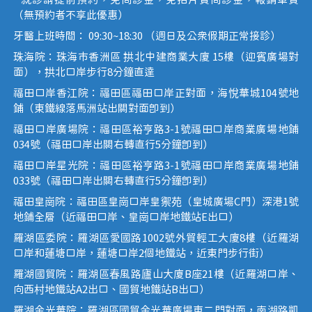
* 就診請提前預約，免問診金，免拍片費問診金，報銷車費
（無預約者不享此優惠）
牙醫上班時間： 09:30~18:30 （週日及公眾假期正常接診）
珠海院：珠海市香洲區 拱北中建商業大廈 15樓（迎賓廣場對
面），拱北口岸步行8分鐘直達
福田口岸香江院：福田區福田口岸正對面，海悅華城104號地
鋪（東鐵線落馬洲站出關對面即到）
福田口岸廣場院：福田區裕亨路3-1號福田口岸商業廣場地鋪
034號（福田口岸出關右轉直行5分鐘即到）
福田口岸星光院：福田區裕亨路3-1號福田口岸商業廣場地鋪
033號（福田口岸出關右轉直行5分鐘即到）
福田皇崗院：福田區皇崗口岸皇禦苑（皇城廣場C門）深港1號
地鋪全層（近福田口岸、皇崗口岸地鐵站E出口）
羅湖區委院：羅湖區愛國路1002號外貿輕工大廈8樓（近羅湖
口岸和蓮塘口岸，蓮塘口岸2個地鐵站，近東門步行街）
羅湖國貿院：羅湖區春風路廬山大廈B座21樓（近羅湖口岸、
向西村地鐵站A2出口、國貿地鐵站B出口）
羅湖金光華院：羅湖區國貿金光華廣場東二門對面，南湖路凱