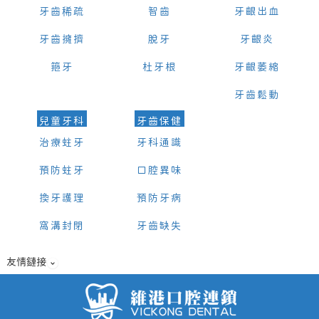
牙齒稀疏
智齒
牙齦出血
牙齒擁擠
脫牙
牙齦炎
箍牙
杜牙根
牙齦萎縮
牙齒鬆動
兒童牙科
牙齒保健
治療蛀牙
牙科通識
預防蛀牙
口腔異味
換牙護理
預防牙病
窩溝封閉
牙齒缺失
友情鏈接