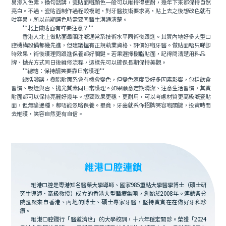
易滲入色素。換句話講，瓷貼面嘅顔色一般可以維持得更耐，幾年下來都保持自然
亮白。不過，瓷貼面制作過程較複雜，對牙醫技術要求高，貼上去之後想改色就冇
咁容易，所以前期選色時需要同醫生溝通清楚。
**北上做貼面有咩要注意？**
香港人北上做貼面最關注嘅通常系技術水平同術後跟進。其實內地好多大型口
腔機構設備都幾先進，但建議搵有正規執業資格、評價好嘅牙醫。做貼面唔只睇即
時效果，術後護理同跟進保養都好關鍵。若果選擇樹脂貼面，記得問清楚用料品
牌、抛光方式同日後維修流程，這樣先可以確保長期保持美觀。
**總結：保持靓笑要靠日常護理**
總括嚟講，樹脂貼面系會有機會變色，但變色速度受好多因素影響，包括飲食
習慣、吸煙與否、抛光質素同日常護理。如果願意定期清潔、注意生活習慣，其實
貼面都可以保持亮麗好幾年。想要效果更穩、更耐用，可以考慮材質更高級嘅瓷貼
面，但無論邊種，都唔能忽略保養。畢竟，牙齒就系你招牌笑容嘅關鍵，投資時間
去維護，笑容自然更有自信。
維港口腔連鎖
維港口腔是粵港知名醫藥大學導師、國家985重點大學醫學博士（碩士研
究生導師、高級教授）成立的香港大型醫療集團，創始於2008年。連鎖各分
院匯聚來自香港、內地的博士、碩士專家牙醫，堅持實實在在做好牙科診
療。
維港口腔踐行「醫道濟世」的大學校訓，十六年穩定開診。榮獲「2024