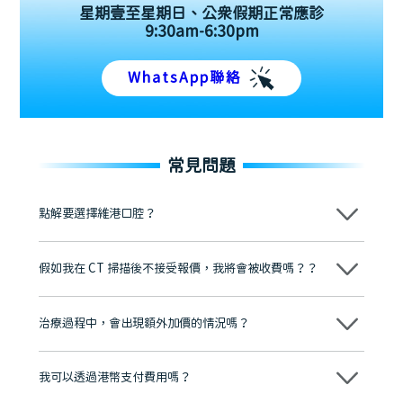
星期壹至星期日、公眾假期正常應診
9:30am-6:30pm
WhatsApp聯絡
常見問題
點解要選擇維港口腔？
維港口腔踐行「醫道濟世」的大學校訓，各分院匯聚來自香港、內地的
博士碩士高資歷牙醫，十七年穩定開診。榮獲「2024香港企業領袖品
假如我在 CT 掃描後不接受報價，我將會被收費嗎？？
牌」、「2025香港企業領袖品牌」，是諾貝爾種植系統全球放心植牙中
心，香港新城電台與廣東衛視推薦品牌
不會！只要未開始實際服務之前，你不會被收取任何費用。
至今已服務超過三十個國家和地區的顧客，受到粵港澳大灣區及周邊城
市市民極高的口碑評價及信任推薦 珠海、深圳設有八大分院，香港亦設
治療過程中，會出現額外加價的情況嗎？
有咨詢及服務保障中心，有任何問題都可以隨時預約免費咨詢，讓人十
分放心
不會，治療前我們會詳細說明治療方案及對應的價錢，顧客同意並簽字
後，我們才會正式進行診療服務
我可以透過港幣支付費用嗎？
可以。維港口腔會按照當日匯率轉算收取費用，而匯率會及時告知客人