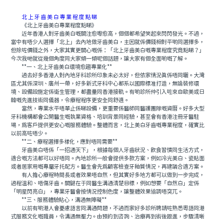
北上牙齒美白專業程度點睇
《北上牙齒美白專業程度點睇》
近年香港人對牙齒美白嘅關注愈嚟愈高，個個都希望笑起來閃閃發光。不過，
當中有唔少人選擇「北上」去內地做牙齒美白，主因就係價錢相對平啲同選擇多，
但除咗價錢之外，大家其實更關心嘅係：「北上牙齒美白嘅專業程度究竟點睇？」
今次我哋就從幾個角度同大家傾一傾呢個話題，讓大家有個全面啲嘅了解。
**一、北上牙齒美白環境愈趨專業化**
過去好多香港人對內地牙科診所印象未必太好，但依家情況真係唔同曬。大灣
區尤其係深圳、廣州一帶，好多新式牙科中心都系以國際標准打造，無論裝修環
境、設備設施定係衛生管理，都盡量同香港接軌。有啲診所仲引入咗來自歐美或日
韓嘅先進技術同儀器，令療程程序更安全同舒適。
當然，專業水平唔單止係睇設備，更重要係醫師同醫護團隊嘅資曆。好多大型
牙科機構都會公開醫生嘅執業資格、培訓背景同經驗，甚至會有香港注冊牙醫駐
場，爲客戶提供更安心嘅服務體驗。整體而言，北上美白牙齒嘅專業程度，確實比
以前高咗唔少。
**二、療程選擇多樣化，應對唔同需要**
牙齒美白唔係「一招通天下」，根據每個人牙齒狀況、飲食習慣同生活方式，
適合嘅方法都可以好唔同。內地診所一般會提供多款方案，例如冷光美白、瓷貼面
或者居家用嘅專屬牙托配方。醫生會先爲顧客檢查牙釉質情況，再建議合適方案。
有人擔心療程時間長或者效果唔自然，但其實好多地方都可以做到一步完成，
過程溫和、唔傷牙齒。關鍵在于同醫生溝通清楚目標，例如想要「自然白」定係
「明星閃亮白」，專業牙醫會按情況控制色度，讓整體效果協調唔突兀。
**三、服務體驗貼心，溝通無障礙**
以前有啲港人會憂慮語言同溝通問題，不過而家好多診所聘請咗熟悉粵語同港
式服務文化嘅職員，令溝通無壓力。由預約到咨詢、治療再到術後跟進，步驟清晰