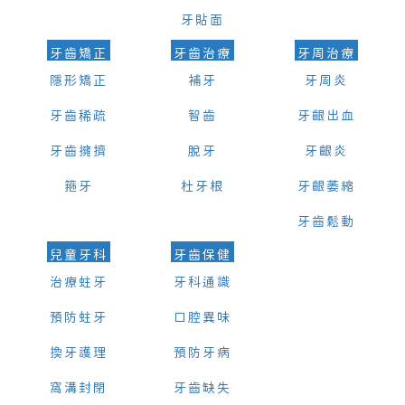
牙貼面
牙齒矯正
牙齒治療
牙周治療
隱形矯正
補牙
牙周炎
牙齒稀疏
智齒
牙齦出血
牙齒擁擠
脫牙
牙齦炎
箍牙
杜牙根
牙齦萎縮
牙齒鬆動
兒童牙科
牙齒保健
治療蛀牙
牙科通識
預防蛀牙
口腔異味
換牙護理
預防牙病
窩溝封閉
牙齒缺失