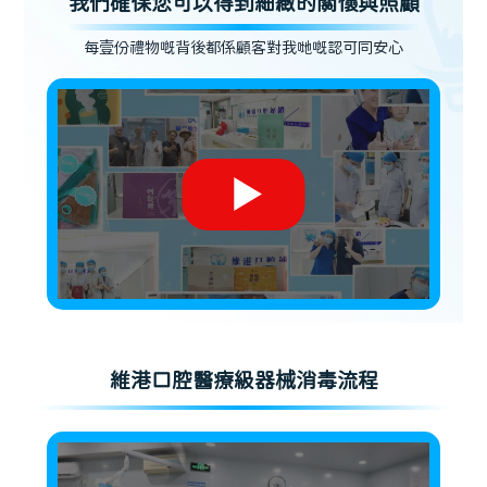
我們確保您可以得到細緻的關懷與照顧
每壹份禮物嘅背後都係顧客對我哋嘅認可同安心
維港口腔醫療級器械消毒流程