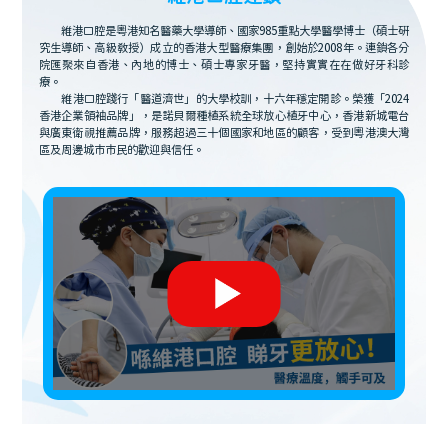
維港口腔是粵港知名醫藥大學導師、國家985重點大學醫學博士（碩士研
究生導師、高級教授）成立的香港大型醫療集團，創始於2008年。連鎖各分
院匯聚來自香港、內地的博士、碩士專家牙醫，堅持實實在在做好牙科診
療。
維港口腔踐行「醫道濟世」的大學校訓，十六年穩定開診。榮獲「2024
香港企業領袖品牌」，是諾貝爾種植系統全球放心植牙中心，香港新城電台
與廣東衛視推薦品牌，服務超過三十個國家和地區的顧客，受到粵港澳大灣
區及周邊城市市民的歡迎與信任。