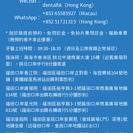
WeChat：
dentalhk（Hong Kong）
+853 65585927（Macau）
WhatsApp：
+852 51721315（Hong Kong）
* 就診請提前預約，免問診金，免拍片費問診金，報銷車費
（無預約者不享此優惠）
牙醫上班時間： 09:30~18:30 （週日及公眾假期正常接診）
珠海院：珠海市香洲區 拱北中建商業大廈 15樓（迎賓廣場對
面），拱北口岸步行8分鐘直達
福田口岸香江院：福田區福田口岸正對面，海悅華城104號地
鋪（東鐵線落馬洲站出關對面即到）
福田口岸廣場院：福田區裕亨路3-1號福田口岸商業廣場地鋪
034號（福田口岸出關右轉直行5分鐘即到）
福田口岸星光院：福田區裕亨路3-1號福田口岸商業廣場地鋪
033號（福田口岸出關右轉直行5分鐘即到）
福田皇崗院：福田區皇崗口岸皇禦苑（皇城廣場C門）深港1號
地鋪全層（近福田口岸、皇崗口岸地鐵站E出口）