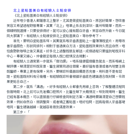
北上瓷貼面美白有經驗人士點安排
《北上瓷貼面美白有經驗人士點安排》
近年唔少香港人都鍾意北上整牙，尤其是做瓷貼面美白，原因好簡單，想改善
笑容又希望過程舒服專業。其實「北上」唔單止系去到深圳、廣州咁簡單，而系一
個精明既選擇，只要安排得好，就可以安心擁有靓白牙齒，笑容自然升級。今日就
同大家講下，有經驗人士點樣安排北上瓷貼面美白，等你參考下。
首先，要明白瓷貼面系咩。其實就系喺牙齒表面貼上一層薄薄既瓷片，用嚟改
善牙齒顔色、形狀同排列。相對于普通美白方法，瓷貼面既效果持久而且自然，唔
怕食野飲咖啡之後又黃返。好多北上過整既朋友都話，成個過程只要搵到啱既牙科
中心，專業又細心，仲會跟足每個人既口腔情況去規劃。
有經驗人士通常第一步就系「做功課」。唔系隨便揾個廣告就去，而系喺網上
睇評價，睇清楚診所既背景、醫生資質同過往個案。最好搵有香港或者內地雙注冊
既醫師，專業上更有保障。另外，要睇診所儀器設備是否完善，用料是不是有認
證。瓷貼面既材料有分幾種，有經驗既診所會根據牙齒底色建議適合既材質，令效
果更貼合自己。
第二步，就系「溝通」。好多有經驗人士都會先用線上咨詢，了解整體流程同
恢複時間。北上前可以先准備口腔照片，比醫生睇下大概情況。咁到現場時，醫生
已經有基本概念，可以直接進行仔細檢查同制定方案。溝通時要講清楚自己想要既
效果，例如自然白、微調整齊、或者矯正舊貼面。唔好怕問，因為每個人牙齒基礎
唔同，醫生建議越細，就越容易做到滿意效果。
第三步，「