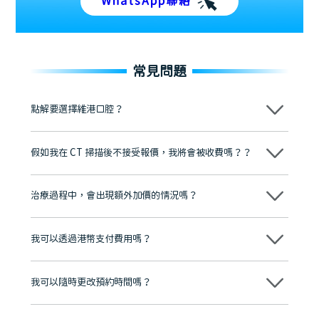
WhatsApp聯絡
常見問題
點解要選擇維港口腔？
維港口腔踐行「醫道濟世」的大學校訓，各分院匯聚來自香港、內地的
博士碩士高資歷牙醫，十七年穩定開診。榮獲「2024香港企業領袖品
假如我在 CT 掃描後不接受報價，我將會被收費嗎？？
牌」、「2025香港企業領袖品牌」，是諾貝爾種植系統全球放心植牙中
心，香港新城電台與廣東衛視推薦品牌
不會！只要未開始實際服務之前，你不會被收取任何費用。
至今已服務超過三十個國家和地區的顧客，受到粵港澳大灣區及周邊城
市市民極高的口碑評價及信任推薦 珠海、深圳設有八大分院，香港亦設
治療過程中，會出現額外加價的情況嗎？
有咨詢及服務保障中心，有任何問題都可以隨時預約免費咨詢，讓人十
分放心
不會，治療前我們會詳細說明治療方案及對應的價錢，顧客同意並簽字
後，我們才會正式進行診療服務
我可以透過港幣支付費用嗎？
可以。維港口腔會按照當日匯率轉算收取費用，而匯率會及時告知客人
我可以隨時更改預約時間嗎？
可以，請盡早通過wechat或whatsapp聯絡我們，告知我們你原本預約
的時間及資料，並且重新預約的日期及時段