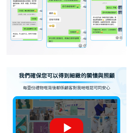
我們確保您可以得到細緻的關懷與照顧
每壹份禮物嘅背後都係顧客對我哋嘅認可同安心