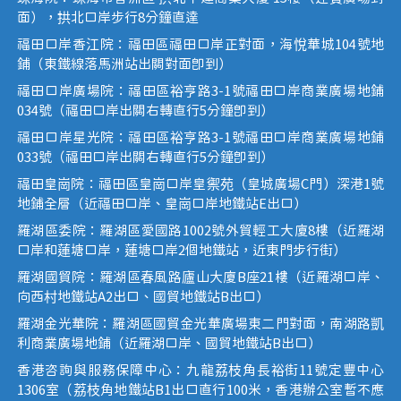
面），拱北口岸步行8分鐘直達
福田口岸香江院：福田區福田口岸正對面，海悅華城104號地
鋪（東鐵線落馬洲站出關對面即到）
福田口岸廣場院：福田區裕亨路3-1號福田口岸商業廣場地鋪
034號（福田口岸出關右轉直行5分鐘即到）
福田口岸星光院：福田區裕亨路3-1號福田口岸商業廣場地鋪
033號（福田口岸出關右轉直行5分鐘即到）
福田皇崗院：福田區皇崗口岸皇禦苑（皇城廣場C門）深港1號
地鋪全層（近福田口岸、皇崗口岸地鐵站E出口）
羅湖區委院：羅湖區愛國路1002號外貿輕工大廈8樓（近羅湖
口岸和蓮塘口岸，蓮塘口岸2個地鐵站，近東門步行街）
羅湖國貿院：羅湖區春風路廬山大廈B座21樓（近羅湖口岸、
向西村地鐵站A2出口、國貿地鐵站B出口）
羅湖金光華院：羅湖區國貿金光華廣場東二門對面，南湖路凱
利商業廣場地鋪（近羅湖口岸、國貿地鐵站B出口）
香港咨詢與服務保障中心：九龍荔枝角長裕街11號定豐中心
1306室（荔枝角地鐵站B1出口直行100米，香港辦公室暫不應