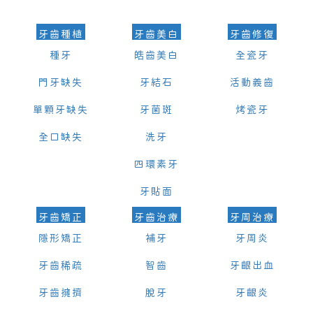
牙齒種植
牙齒美白
牙齒修復
種牙
皓齒美白
全瓷牙
門牙缺失
牙結石
活動義齒
單顆牙缺失
牙菌斑
烤瓷牙
全口缺失
洗牙
四環素牙
牙貼面
牙齒矯正
牙齒治療
牙周治療
隱形矯正
補牙
牙周炎
牙齒稀疏
智齒
牙齦出血
牙齒擁擠
脫牙
牙齦炎