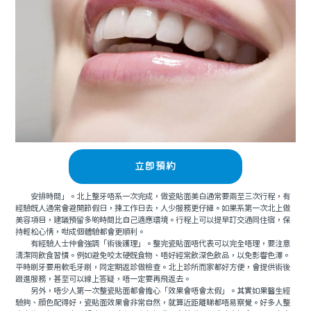
立即預約
安排時間」。北上整牙唔系一次完成，做瓷貼面美白通常要兩至三次行程，有
經驗既人通常會避開節假日，揀工作日去，人少服務更仔細。如果系第一次北上做
美容項目，建議預留多啲時間比自己適應環境。行程上可以提早訂交通同住宿，保
持輕松心情，咁成個體驗都會更順利。
有經驗人士仲會強調「術後護理」。整完瓷貼面唔代表可以完全唔理，要注意
清潔同飲食習慣。例如避免咬太硬既食物、唔好經常飲深色飲品，以免影響色澤。
平時刷牙要用軟毛牙刷，同定期返診做檢查。北上診所而家都好方便，會提供術後
跟進服務，甚至可以線上答疑，唔一定要再飛返去。
另外，唔少人第一次整瓷貼面都會擔心「效果會唔會太假」。其實如果醫生經
驗夠、顔色配得好，瓷貼面效果會非常自然，就算近距離睇都唔易察覺。好多人整