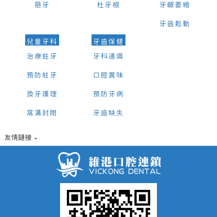
箍牙
杜牙根
牙齦萎縮
牙齒鬆動
兒童牙科
牙齒保健
治療蛀牙
牙科通識
預防蛀牙
口腔異味
換牙護理
預防牙病
窩溝封閉
牙齒缺失
友情鏈接