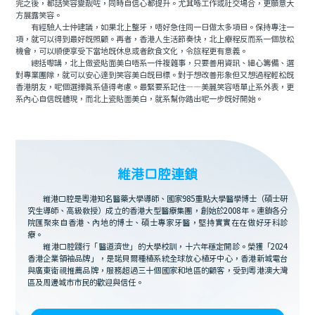
完之後，都話笑容變靓咗，同時自信心都提升。尤其喺工作或社交場合，更願意大
方展露笑容。
有經驗人士仲建議，如果北上整牙，唔好急住同一日做太多項目。保持專注一
項，就可以得到最好既照顧。再者，香港人生活節奏快，北上療程反而系一個放松
機會，可以順便享受下當地既休息或者飲食文化，令旅程更有意義。
總括嚟講，北上做瓷貼面美白唔系一件複雜事，只要善用資訊、細心籌備、選
對專業團隊，就可以安心達到笑容美白既目標。對于想改善形象但又想過程輕松既
香港朋友，呢個選擇真系值得考慮。最緊要系記住——美麗笑容唔單止系外表，更
系內心自信既體現，而北上瓷貼面美白，就系幫你踏出呢一步既好開始。
維港口腔連鎖
維港口腔是粵港知名醫藥大學導師、國家985重點大學醫學博士（碩士研
究生導師、高級教授）成立的香港大型醫療集團，創始於2008年。連鎖各分
院匯聚來自香港、內地的博士、碩士專家牙醫，堅持實實在在做好牙科診
療。
維港口腔踐行「醫道濟世」的大學校訓，十六年穩定開診。榮獲「2024
香港企業領袖品牌」，是諾貝爾種植系統全球放心植牙中心，香港新城電台
與廣東衛視推薦品牌，服務超過三十個國家和地區的顧客，受到粵港澳大灣
區及周邊城市市民的歡迎與信任。