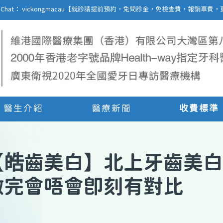
27 | WeChat： vickongmacau【就診請提前預約，免問診金，免檢查費，報銷
醫生介紹
醫療新聞
收費標準
【
皓齒美白
】
北上牙齒美白
做完會唔會即刻有對比