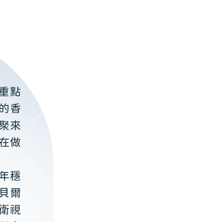
重點
的香
聚來
在做
年穩
貝爾
衛視