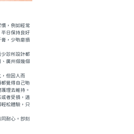
慣，例如經常
，平日保持良好
牙膏，少啲磨損
少診所設計都
圳、廣州個幾個
，但因人而
頭都覺得自己啲
體護理去維持。
或者受損，適
個輕松體驗，只
。
同耐心。即刻