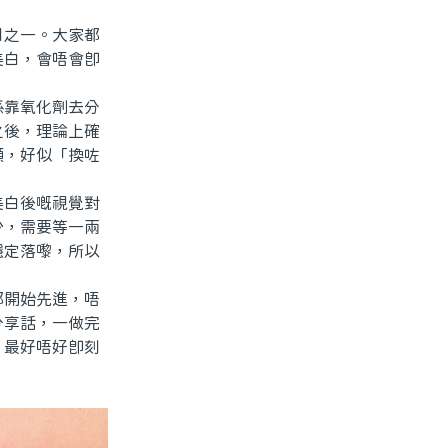
之一。大家都
美白，會唔會即
。
靠氧化劑去分
之後，理論上確
顯，好似「換咗
白後嘅視覺對
少，需要等一兩
穩定落嚟，所以
開始先進，唔
分享話，一做完
，最好唔好即刻