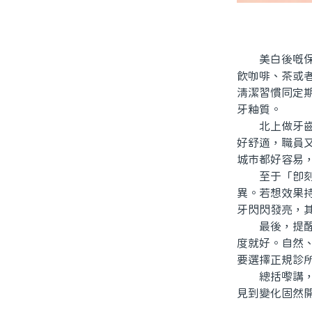
美白後嘅保養
飲咖啡、茶或
清潔習慣同定
牙釉質。
北上做牙齒美
好舒適，職員
城市都好容易
至于「即刻有
異。若想效果
牙閃閃發亮，
最後，提醒大
度就好。自然
要選擇正規診
總括嚟講，北
見到變化固然