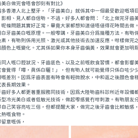
白做完會唔會即刻有對比》
香港人北上整牙，「牙齒美白」就係其中一個最受歡迎嘅項目
，影相、見人都自信啲。不過，好多人都會問：「北上做完牙齒
」呢條問題其實好正常，畢竟大家都想知道值唔值得花時間去做
牙齒美白嘅原理。一般嚟講，牙齒美白分爲幾種方法，有啲係
色素，有啲則係用光照、激光或其他技術去加速反應。咁樣做完
到顔色上嘅變化。尤其係如果你本身牙齒偏黃，效果就會更加明
人嘅口腔狀況、牙齒底色、以及之前嘅飲食習慣，都會影響美
完會覺得「嘩，真係白曬！」，但有啲人就可能覺得只係白咗少
顯嘅差別。因爲牙齒表面有時會有輕微脫水，中和返之後顔色會
代表長期效果。
好多人都更著重服務同技術，因爲大陸啲齒科診所近年設備都
新型冷光美白或者低敏光技術，做起嚟感覺冇咁刺激。有啲朋友
得自己笑容亮咗三倍，但都提醒大家，做完之後牙齒會比較敏感
太熱嘅食物。
留意嘅係，