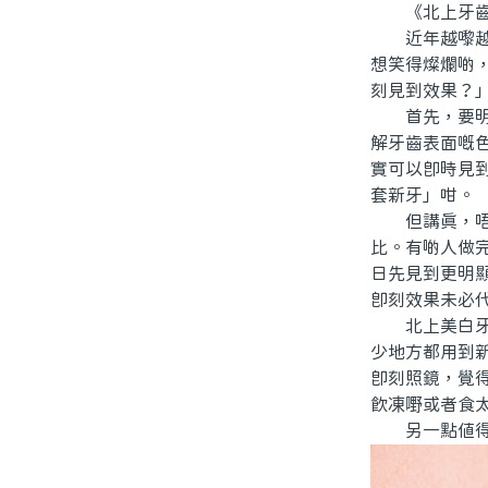
《北上牙齒美
近年越嚟越多
想笑得燦爛啲
刻見到效果？
首先，要明白
解牙齒表面嘅
實可以即時見
套新牙」咁。
但講真，唔同
比。有啲人做
日先見到更明
即刻效果未必
北上美白牙齒
少地方都用到
即刻照鏡，覺
飲凍嘢或者食
另一點值得