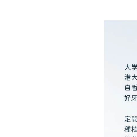
大
港
自
好
定
種