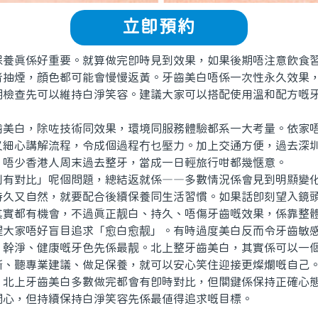
立即預約
真係好重要。就算做完即時見到效果，如果後期唔注意飲食習
者抽煙，顔色都可能會慢慢返黃。牙齒美白唔係一次性永久效果
期檢查先可以維持白淨笑容。建議大家可以搭配使用溫和配方嘅
白，除咗技術同效果，環境同服務體驗都系一大考量。依家唔
又細心講解流程，令成個過程冇乜壓力。加上交通方便，過去深
，唔少香港人周末過去整牙，當成一日輕旅行咁都幾惬意。
對比」呢個問題，總結返就係——多數情況係會見到明顯變化
持久又自然，就要配合後續保養同生活習慣。如果話即刻望入鏡
其實都有機會，不過真正靓白、持久、唔傷牙齒嘅效果，係靠整
家唔好盲目追求「愈白愈靓」。有時過度美白反而令牙齒敏感
、幹淨、健康嘅牙色先係最靓。北上整牙齒美白，其實係可以一
所、聽專業建議、做足保養，就可以安心笑住迎接更燦爛嘅自己
上牙齒美白多數做完都會有即時對比，但關鍵係保持正確心態
開心，但持續保持白淨笑容先係最值得追求嘅目標。