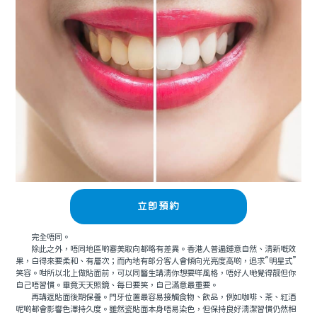
立即預約
完全唔同。
除此之外，唔同地區啲審美取向都略有差異。香港人普遍鍾意自然、清新嘅效
果，白得來要柔和、有層次；而內地有部分客人會傾向光亮度高啲，追求“明星式”
笑容。咁所以北上做貼面前，可以同醫生講清你想要咩風格，唔好人哋覺得靓但你
自己唔習慣。畢竟天天照鏡、每日要笑，自己滿意最重要。
再講返貼面後期保養。門牙位置最容易接觸食物、飲品，例如咖啡、茶、紅酒
呢啲都會影響色澤持久度。雖然瓷貼面本身唔易染色，但保持良好清潔習慣仍然相