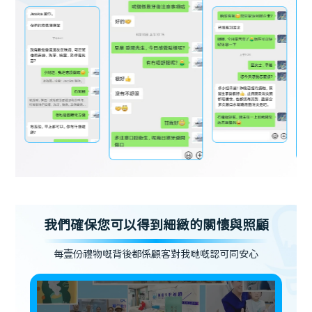
我們確保您可以得到細緻的關懷與照顧
每壹份禮物嘅背後都係顧客對我哋嘅認可同安心