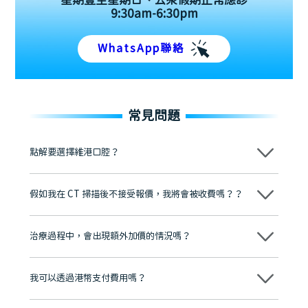
星期壹至星期日、公眾假期正常應診
9:30am-6:30pm
WhatsApp聯絡
常見問題
點解要選擇維港口腔？
維港口腔踐行「醫道濟世」的大學校訓，各分院匯聚來自香港、內地的
博士碩士高資歷牙醫，十七年穩定開診。榮獲「2024香港企業領袖品
假如我在 CT 掃描後不接受報價，我將會被收費嗎？？
牌」、「2025香港企業領袖品牌」，是諾貝爾種植系統全球放心植牙中
心，香港新城電台與廣東衛視推薦品牌
不會！只要未開始實際服務之前，你不會被收取任何費用。
至今已服務超過三十個國家和地區的顧客，受到粵港澳大灣區及周邊城
市市民極高的口碑評價及信任推薦 珠海、深圳設有八大分院，香港亦設
治療過程中，會出現額外加價的情況嗎？
有咨詢及服務保障中心，有任何問題都可以隨時預約免費咨詢，讓人十
分放心
不會，治療前我們會詳細說明治療方案及對應的價錢，顧客同意並簽字
後，我們才會正式進行診療服務
我可以透過港幣支付費用嗎？
可以。維港口腔會按照當日匯率轉算收取費用，而匯率會及時告知客人