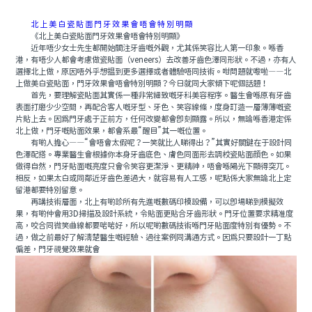
北上美白瓷貼面門牙效果會唔會特別明顯
《北上美白瓷貼面門牙效果會唔會特別明顯》
近年唔少女士先生都開始關注牙齒嘅外觀，尤其係笑容比人第一印象。喺香
港，有唔少人都會考慮做瓷貼面（veneers）去改善牙齒色澤同形狀。不過，亦有人
選擇北上做，原因唔外乎想揾到更多選擇或者體驗唔同技術。咁問題就嚟啦——北
上做美白瓷貼面，門牙效果會唔會特別明顯？今日就同大家傾下呢個話題！
首先，要理解瓷貼面其實係一種非常細致嘅牙科美容程序。醫生會喺原有牙齒
表面打磨少少空間，再配合客人嘅牙型、牙色、笑容線條，度身訂造一層薄薄嘅瓷
片貼上去。因爲門牙處于正前方，任何改變都會即刻顯露。所以，無論喺香港定係
北上做，門牙嘅貼面效果，都會系最“醒目”其一嘅位置。
有啲人擔心——“會唔會太假呢？一笑就比人睇得出？”其實好關鍵在于設計同
色澤配搭。專業醫生會根據你本身牙齒底色、膚色同面形去調校瓷貼面顔色。如果
做得自然，門牙貼面嘅亮度只會令笑容更潔淨、更精神，唔會喺陽光下顯得突兀。
相反，如果太白或同鄰近牙齒色差過大，就容易有人工感，呢點係大家無論北上定
留港都要特別留意。
再講技術層面，北上有啲診所有先進嘅數碼印模設備，可以即場睇到模擬效
果，有啲仲會用3D掃描及設計系統，令貼面更貼合牙齒形狀。門牙位置要求精准度
高，咬合同微笑曲線都要啱啱好，所以呢啲數碼技術喺門牙貼面度特別有優勢。不
過，做之前最好了解清楚醫生嘅經驗、過往案例同溝通方式。因爲只要設計一丁點
偏差，門牙視覺效果就會