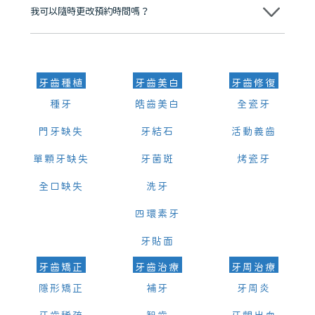
我可以隨時更改預約時間嗎？
可以，請盡早通過wechat或whatsapp聯絡我們，告知我們你原本預約
的時間及資料，並且重新預約的日期及時段
牙齒種植
牙齒美白
牙齒修復
種牙
皓齒美白
全瓷牙
門牙缺失
牙結石
活動義齒
單顆牙缺失
牙菌斑
烤瓷牙
全口缺失
洗牙
四環素牙
牙貼面
牙齒矯正
牙齒治療
牙周治療
隱形矯正
補牙
牙周炎