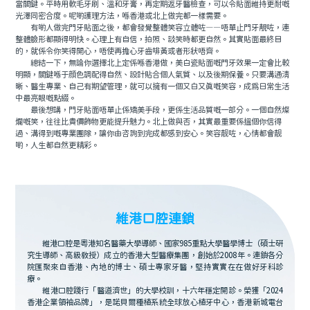
當關鍵。平時用軟毛牙刷、溫和牙膏，再定期返牙醫檢查，可以令貼面維持更耐嘅
光澤同密合度。呢啲護理方法，喺香港或北上做完都一樣需要。
有啲人做完門牙貼面之後，都會發覺整體笑容立體咗——唔單止門牙靚咗，連
整體臉形都顯得明快。心理上有自信，拍照、談笑時都更自然。其實貼面最終目
的，就係令你笑得開心，唔使再擔心牙齒啡黃或者形狀唔齊。
總結一下，無論你選擇北上定係喺香港做，美白瓷貼面嘅門牙效果一定會比較
明顯，關鍵喺于顔色調配得自然、設計貼合個人氣質、以及後期保養。只要溝通清
晰、醫生專業、自己有期望管理，就可以擁有一個又白又真嘅笑容，成爲日常生活
中最亮眼嘅點綴。
最後想講，門牙貼面唔單止係矯美手段，更係生活品質嘅一部分。一個自然燦
爛嘅笑，往往比貴價飾物更能提升魅力。北上做與否，其實最重要係搵個你信得
過、溝得到嘅專業團隊，讓你由咨詢到完成都感到安心。笑容靓咗，心情都會靓
啲，人生都自然更精彩。
維港口腔連鎖
維港口腔是粵港知名醫藥大學導師、國家985重點大學醫學博士（碩士研
究生導師、高級教授）成立的香港大型醫療集團，創始於2008年。連鎖各分
院匯聚來自香港、內地的博士、碩士專家牙醫，堅持實實在在做好牙科診
療。
維港口腔踐行「醫道濟世」的大學校訓，十六年穩定開診。榮獲「2024
香港企業領袖品牌」，是諾貝爾種植系統全球放心植牙中心，香港新城電台