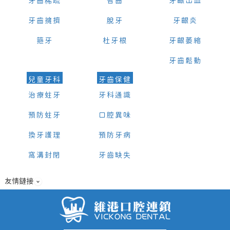
牙齒稀疏
智齒
牙齦出血
牙齒擁擠
脫牙
牙齦炎
箍牙
杜牙根
牙齦萎縮
牙齒鬆動
兒童牙科
牙齒保健
治療蛀牙
牙科通識
預防蛀牙
口腔異味
換牙護理
預防牙病
窩溝封閉
牙齒缺失
友情鏈接