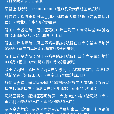
（無預約者不享此優惠）
牙醫上班時間： 09:30~18:30 （週日及公眾假期正常接診）
珠海院：珠海市香洲區 拱北中建商業大廈 15樓（迎賓廣場對
面），拱北口岸步行8分鐘直達
福田口岸香江院：福田區福田口岸正對面，海悅華城104號地
鋪（東鐵線落馬洲站出關對面即到）
福田口岸廣場院：福田區裕亨路3-1號福田口岸商業廣場地鋪
034號（福田口岸出關右轉直行5分鐘即到）
福田口岸星光院：福田區裕亨路3-1號福田口岸商業廣場地鋪
033號（福田口岸出關右轉直行5分鐘即到）
福田皇崗院：福田區皇崗口岸皇禦苑（皇城廣場C門）深港1號
地鋪全層（近福田口岸、皇崗口岸地鐵站E出口）
羅湖區委院：羅湖區愛國路1002號外貿輕工大廈8樓（近羅湖
口岸和蓮塘口岸，蓮塘口岸2個地鐵站，近東門步行街）
羅湖國貿院：羅湖區春風路廬山大廈B座21樓（近羅湖口岸、
向西村地鐵站A2出口、國貿地鐵站B出口）
羅湖金光華院：羅湖區國貿金光華廣場東二門對面，南湖路凱