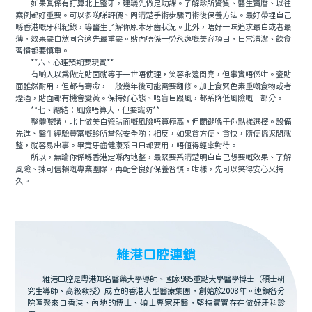
如果真係有打算北上整牙，建議先做足功課。了解診所資質、醫生資曆、以往
案例都好重要。可以多啲睇評價、問清楚手術步驟同術後保養方法。最好帶埋自己
喺香港嘅牙科紀錄，等醫生了解你原本牙齒狀況。此外，唔好一味追求最白或者最
薄，效果要自然同合適先最重要。貼面唔係一勞永逸嘅美容項目，日常清潔、飲食
習慣都要慎重。
**六、心理預期要現實**
有啲人以爲做完貼面就等于一世唔使理，笑容永遠閃亮，但事實唔係咁。瓷貼
面雖然耐用，但都有壽命，一般幾年後可能需要翻修。加上食緊色素重嘅食物或者
煙酒，貼面都有機會變黃。保持好心態、唔盲目跟風，都系降低風險嘅一部分。
**七、總結：風險唔算大，但要識防**
整體嚟講，北上做美白瓷貼面嘅風險唔算極高，但關鍵喺于你點樣選擇。設備
先進、醫生經驗豐富嘅診所當然安全啲；相反，如果貪方便、貪快，隨便搵返間就
整，就容易出事。畢竟牙齒健康系日日都要用，唔值得輕率對待。
所以，無論你係喺香港定喺內地整，最緊要系清楚明白自己想要嘅效果、了解
風險、揀可信賴嘅專業團隊，再配合良好保養習慣。咁樣，先可以笑得安心又持
久。
維港口腔連鎖
維港口腔是粵港知名醫藥大學導師、國家985重點大學醫學博士（碩士研
究生導師、高級教授）成立的香港大型醫療集團，創始於2008年。連鎖各分
院匯聚來自香港、內地的博士、碩士專家牙醫，堅持實實在在做好牙科診