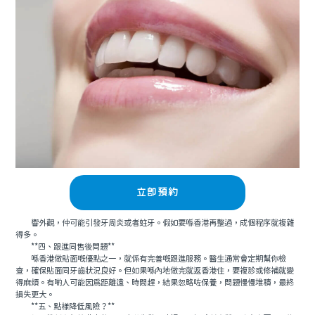
立即預約
響外觀，仲可能引發牙周炎或者蛀牙。假如要喺香港再整過，成個程序就複雜
得多。
**四、跟進同售後問題**
喺香港做貼面嘅優點之一，就係有完善嘅跟進服務。醫生通常會定期幫你檢
查，確保貼面同牙齒狀況良好。但如果喺內地做完就返香港住，要複診或修補就變
得麻煩。有啲人可能因爲距離遠、時間趕，結果忽略咗保養，問題慢慢堆積，最終
損失更大。
**五、點樣降低風險？**