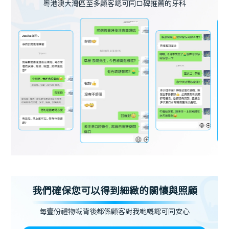
粵港澳大灣區至多顧客認可同口碑推薦的牙科
我們確保您可以得到細緻的關懷與照顧
每壹份禮物嘅背後都係顧客對我哋嘅認可同安心