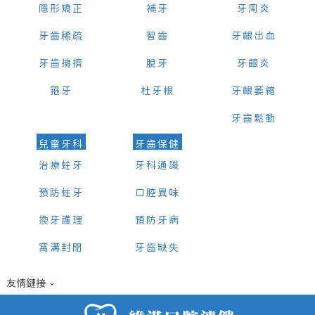
隱形矯正
補牙
牙周炎
牙齒稀疏
智齒
牙齦出血
牙齒擁擠
脫牙
牙齦炎
箍牙
杜牙根
牙齦萎縮
牙齒鬆動
兒童牙科
牙齒保健
治療蛀牙
牙科通識
預防蛀牙
口腔異味
換牙護理
預防牙病
窩溝封閉
牙齒缺失
友情鏈接