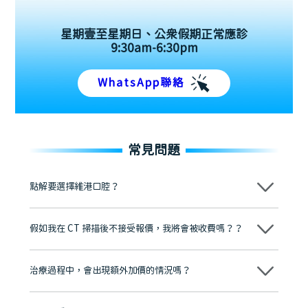
星期壹至星期日、公眾假期正常應診
9:30am-6:30pm
WhatsApp聯絡
常見問題
點解要選擇維港口腔？
維港口腔踐行「醫道濟世」的大學校訓，各分院匯聚來自香港、內地的
博士碩士高資歷牙醫，十七年穩定開診。榮獲「2024香港企業領袖品
假如我在 CT 掃描後不接受報價，我將會被收費嗎？？
牌」、「2025香港企業領袖品牌」，是諾貝爾種植系統全球放心植牙中
心，香港新城電台與廣東衛視推薦品牌
不會！只要未開始實際服務之前，你不會被收取任何費用。
至今已服務超過三十個國家和地區的顧客，受到粵港澳大灣區及周邊城
市市民極高的口碑評價及信任推薦 珠海、深圳設有八大分院，香港亦設
治療過程中，會出現額外加價的情況嗎？
有咨詢及服務保障中心，有任何問題都可以隨時預約免費咨詢，讓人十
分放心
不會，治療前我們會詳細說明治療方案及對應的價錢，顧客同意並簽字
後，我們才會正式進行診療服務