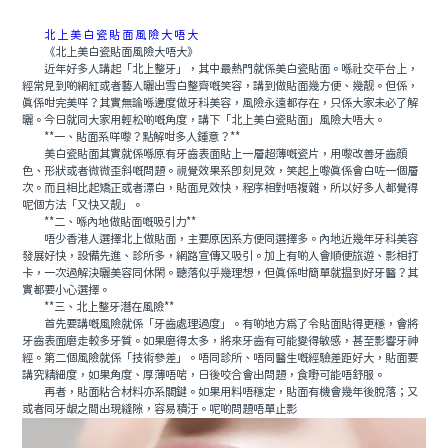
北上美白瓷貼面風險大唔大
《北上美白瓷貼面風險大唔大》
近年好多人講起「北上整牙」，其中最熱門就係美白瓷貼面。喺社交平台上，
經常見到啲網紅或者藝人曬出雪白整齊嘅笑容，講到做貼面幾方便、幾靓。但係，
真係咁完美咩？其實無論喺邊度做牙科美容，風險永遠都存在，只係大家未必了解
曬。今日就同大家用輕松啲嘅角度，講下「北上美白瓷貼面」風險大唔大。
**一、貼面系咩嚟？點解咁多人鍾意？**
美白瓷貼面其實就係喺原有牙齒表面貼上一層超薄嘅瓷片，用嚟改善牙齒顔
色、形狀或者微微歪斜嘅問題。視覺效果系即刻見效，笑起上嚟真係會白咗一個層
次。而且相比起矯正或者漂白，貼面見效快，程序相對唔複雜，所以好多人都覺得
呢個方法「又快又靓」。
**二、喺內地做貼面嘅吸引力**
唔少香港人選擇北上做貼面，主要原因系方便同選擇多。內地近幾年牙科美容
發展好快，設備先進、診所多，網路宣傳又吸引。加上有啲人會順便旅遊、影相打
卡，一次過解決曬美容同休閑。聽落似乎幾理想，但真係咁簡單就揾到好牙醫？其
實都要小心選擇。
**三、北上整牙潛在風險**
首先要講嘅風險就係「牙齒處理過度」。有啲地方爲了令貼面貼得更穩，會將
牙齒表面磨走較多牙質。如果磨得太多，將來牙齒有可能變得敏感，甚至影響牙神
經。第二個風險就係「技術參差」。唔同診所、唔同醫生嘅經驗差距好大，貼面要
講究精細度，如果角度、厚薄唔啱，日後咬合會出問題，食嘢可能唔舒服。
再者，貼面粘合材料亦系關鍵。如果用料唔穩定，貼面有機會幾年後脫落；又
或者同牙龈之間出現縫隙，容易積汙。呢啲問題唔單止影