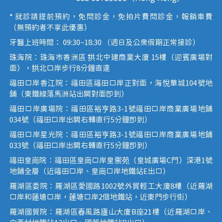
* 就診請提前預約，免問診金，免拍片費問診金，報銷車費
（無預約者不享此優惠）
牙醫上班時間： 09:30~18:30 （週日及公眾假期正常接診）
珠海院：珠海市香洲區 拱北中建商業大廈 15樓（迎賓廣場對
面），拱北口岸步行8分鐘直達
福田口岸香江院：福田區福田口岸正對面，海悅華城104號地
鋪（東鐵線落馬洲站出關對面即到）
福田口岸廣場院：福田區裕亨路3-1號福田口岸商業廣場地鋪
034號（福田口岸出關右轉直行5分鐘即到）
福田口岸星光院：福田區裕亨路3-1號福田口岸商業廣場地鋪
033號（福田口岸出關右轉直行5分鐘即到）
福田皇崗院：福田區皇崗口岸皇禦苑（皇城廣場C門）深港1號
地鋪全層（近福田口岸、皇崗口岸地鐵站E出口）
羅湖區委院：羅湖區愛國路1002號外貿輕工大廈8樓（近羅湖
口岸和蓮塘口岸，蓮塘口岸2個地鐵站，近東門步行街）
羅湖國貿院：羅湖區春風路廬山大廈B座21樓（近羅湖口岸、