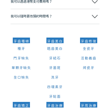
我可以透過港幣支付費用嗎？
可以。維港口腔會按照當日匯率轉算收取費用，而匯率會及時告知客人
我可以隨時更改預約時間嗎？
可以，請盡早通過wechat或whatsapp聯絡我們，告知我們你原本預約
的時間及資料，並且重新預約的日期及時段
牙齒種植
牙齒美白
牙齒修復
種牙
皓齒美白
全瓷牙
門牙缺失
牙結石
活動義齒
單顆牙缺失
牙菌斑
烤瓷牙
全口缺失
洗牙
四環素牙
牙貼面
牙齒矯正
牙齒治療
牙周治療