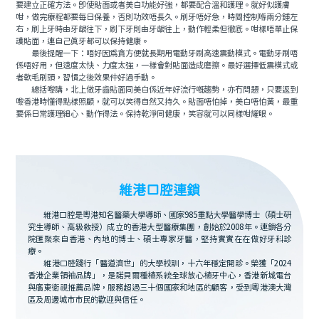
要建立正確方法。即使貼面或者美白功能好強，都要配合溫和護理。就好似護膚
咁，做完療程都要每日保養，否則功效唔長久。刷牙唔好急，時間控制喺兩分鍾左
右，刷上牙時由牙龈往下，刷下牙則由牙龈往上，動作輕柔但徹底。咁樣唔單止保
護貼面，連自己真牙都可以保持健康。
最後提醒一下：唔好因為貪方便就長期用電動牙刷高速震動模式。電動牙刷唔
係唔好用，但速度太快、力度太強，一樣會對貼面造成磨擦。最好選擇低震模式或
者軟毛刷頭，習慣之後效果仲好過手動。
總括嚟講，北上做牙齒貼面同美白係近年好流行嘅趨勢，亦冇問題，只要返到
嚟香港時懂得點樣照顧，就可以笑得自然又持久。貼面唔怕掉，美白唔怕黃，最重
要係日常護理細心、動作得法。保持乾淨同健康，笑容就可以同樣咁耀眼。
維港口腔連鎖
維港口腔是粵港知名醫藥大學導師、國家985重點大學醫學博士（碩士研
究生導師、高級教授）成立的香港大型醫療集團，創始於2008年。連鎖各分
院匯聚來自香港、內地的博士、碩士專家牙醫，堅持實實在在做好牙科診
療。
維港口腔踐行「醫道濟世」的大學校訓，十六年穩定開診。榮獲「2024
香港企業領袖品牌」，是諾貝爾種植系統全球放心植牙中心，香港新城電台
與廣東衛視推薦品牌，服務超過三十個國家和地區的顧客，受到粵港澳大灣
區及周邊城市市民的歡迎與信任。