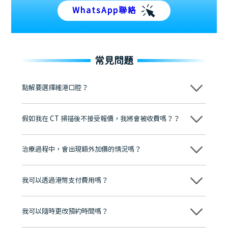
WhatsApp聯絡
常見問題
點解要選擇維港口腔？
維港口腔踐行「醫道濟世」的大學校訓，各分院匯聚來自香港、內地的
博士碩士高資歷牙醫，十七年穩定開診。榮獲「2024香港企業領袖品
假如我在 CT 掃描後不接受報價，我將會被收費嗎？？
牌」、「2025香港企業領袖品牌」，是諾貝爾種植系統全球放心植牙中
心，香港新城電台與廣東衛視推薦品牌
不會！只要未開始實際服務之前，你不會被收取任何費用。
至今已服務超過三十個國家和地區的顧客，受到粵港澳大灣區及周邊城
市市民極高的口碑評價及信任推薦 珠海、深圳設有八大分院，香港亦設
治療過程中，會出現額外加價的情況嗎？
有咨詢及服務保障中心，有任何問題都可以隨時預約免費咨詢，讓人十
分放心
不會，治療前我們會詳細說明治療方案及對應的價錢，顧客同意並簽字
後，我們才會正式進行診療服務
我可以透過港幣支付費用嗎？
可以。維港口腔會按照當日匯率轉算收取費用，而匯率會及時告知客人
我可以隨時更改預約時間嗎？
可以，請盡早通過wechat或whatsapp聯絡我們，告知我們你原本預約