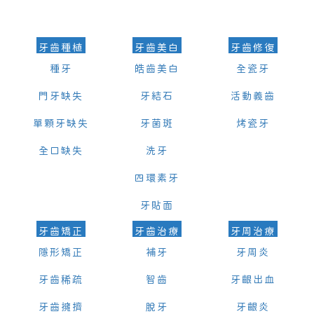
的時間及資料，並且重新預約的日期及時段
牙齒種植
牙齒美白
牙齒修復
種牙
皓齒美白
全瓷牙
門牙缺失
牙結石
活動義齒
單顆牙缺失
牙菌斑
烤瓷牙
全口缺失
洗牙
四環素牙
牙貼面
牙齒矯正
牙齒治療
牙周治療
隱形矯正
補牙
牙周炎
牙齒稀疏
智齒
牙齦出血
牙齒擁擠
脫牙
牙齦炎