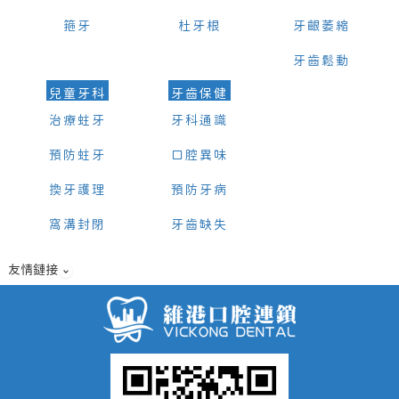
箍牙
杜牙根
牙齦萎縮
牙齒鬆動
兒童牙科
牙齒保健
治療蛀牙
牙科通識
預防蛀牙
口腔異味
換牙護理
預防牙病
窩溝封閉
牙齒缺失
友情鏈接