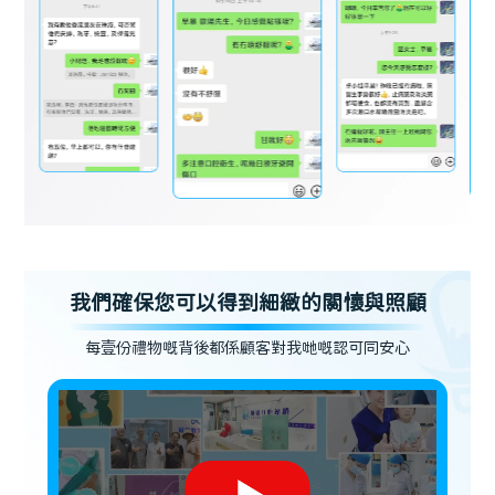
我們確保您可以得到細緻的關懷與照顧
每壹份禮物嘅背後都係顧客對我哋嘅認可同安心