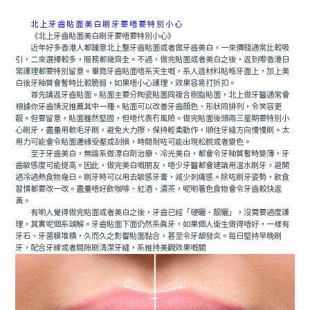
北上牙齒貼面美白刷牙要唔要特別小心
《北上牙齒貼面美白刷牙要唔要特別小心》
近年好多香港人都鍾意北上整牙齒貼面或者做牙齒美白，一來價錢通常比較吸
引，二來選擇較多，服務都幾齊全。不過，做完貼面或者美白之後，返到嚟香港日
常護理都要特別留意。畢竟牙齒貼面唔系天生嘅，系人造材料貼喺牙面上，加上美
白後牙釉質會暫時比較脆弱，如果唔小心護理，效果容易打折扣。
首先講返牙齒貼面。貼面主要分陶瓷貼面同複合樹脂貼面，北上做牙醫通常會
根據你牙齒情況推薦其中一種。貼面可以改善牙齒顔色、形狀同排列，令笑容更
靓。但要留意，貼面雖然堅固，但唔代表冇風險。做完貼面後頭兩三星期要特別小
心刷牙，盡量用軟毛牙刷，避免大力擦，保持輕柔動作，順住牙縫方向慢慢刷。太
用力可能會令貼面邊緣受壓或刮損，時間耐咗可能出現松脫或者變色。
至于牙齒美白，無論系做漂白劑治療、冷光美白，都會令牙釉質暫時變薄，牙
齒敏感度可能提高。因此，做完美白嘅朋友，唔少牙醫都會建議用溫水刷牙，避開
過冷過熱食物幾日。刷牙時可以用去敏感牙膏，減少刺痛感。除咗刷牙姿勢，飲食
習慣都要改一改。盡量唔好飲咖啡、紅酒、濃茶，呢啲著色食物會令牙齒較快返
黃。
有啲人覺得做完貼面或者美白之後，牙齒已經「硬曬、靓曬」，沒需要過度護
理，其實呢個系誤解。牙齒貼面下面仍然系真牙，如果個人衛生做得唔好，一樣有
牙石、牙菌膜堆積，久而久之影響貼面黏合，甚至令牙龈發炎。每日堅持早晚刷
牙，配合牙線或者間隙刷清潔牙縫，系維持美觀效果嘅關