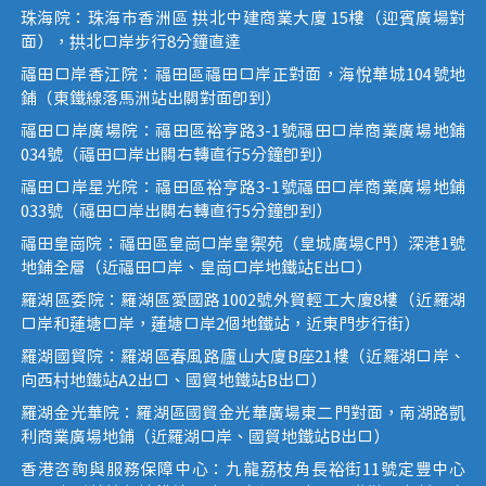
珠海院：珠海市香洲區 拱北中建商業大廈 15樓（迎賓廣場對
面），拱北口岸步行8分鐘直達
福田口岸香江院：福田區福田口岸正對面，海悅華城104號地
鋪（東鐵線落馬洲站出關對面即到）
福田口岸廣場院：福田區裕亨路3-1號福田口岸商業廣場地鋪
034號（福田口岸出關右轉直行5分鐘即到）
福田口岸星光院：福田區裕亨路3-1號福田口岸商業廣場地鋪
033號（福田口岸出關右轉直行5分鐘即到）
福田皇崗院：福田區皇崗口岸皇禦苑（皇城廣場C門）深港1號
地鋪全層（近福田口岸、皇崗口岸地鐵站E出口）
羅湖區委院：羅湖區愛國路1002號外貿輕工大廈8樓（近羅湖
口岸和蓮塘口岸，蓮塘口岸2個地鐵站，近東門步行街）
羅湖國貿院：羅湖區春風路廬山大廈B座21樓（近羅湖口岸、
向西村地鐵站A2出口、國貿地鐵站B出口）
羅湖金光華院：羅湖區國貿金光華廣場東二門對面，南湖路凱
利商業廣場地鋪（近羅湖口岸、國貿地鐵站B出口）
香港咨詢與服務保障中心：九龍荔枝角長裕街11號定豐中心