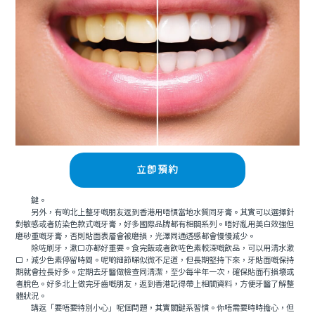
立即預約
鍵。
另外，有啲北上整牙嘅朋友返到香港用唔慣當地水質同牙膏。其實可以選擇針
對敏感或者防染色款式嘅牙膏，好多國際品牌都有相關系列。唔好亂用美白效強但
磨砂重嘅牙膏，否則貼面表層會被磨損，光澤同通透感都會慢慢減少。
除咗刷牙，漱口亦都好重要。食完飯或者飲咗色素較深嘅飲品，可以用清水漱
口，減少色素停留時間。呢啲細節睇似微不足道，但長期堅持下來，牙貼面嘅保持
期就會拉長好多。定期去牙醫做檢查同清潔，至少每半年一次，確保貼面冇損壞或
者脫色。好多北上做完牙齒嘅朋友，返到香港記得帶上相關資料，方便牙醫了解整
體狀況。
講返「要唔要特別小心」呢個問題，其實關鍵系習慣。你唔需要時時擔心，但