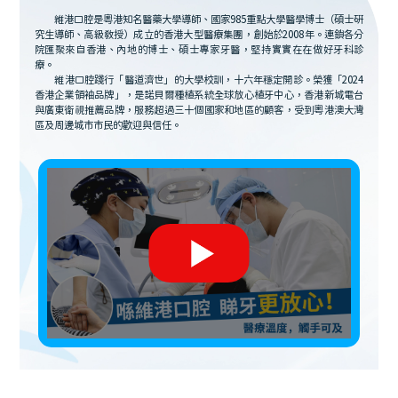
維港口腔是粵港知名醫藥大學導師、國家985重點大學醫學博士（碩士研
究生導師、高級教授）成立的香港大型醫療集團，創始於2008年。連鎖各分
院匯聚來自香港、內地的博士、碩士專家牙醫，堅持實實在在做好牙科診
療。
維港口腔踐行「醫道濟世」的大學校訓，十六年穩定開診。榮獲「2024
香港企業領袖品牌」，是諾貝爾種植系統全球放心植牙中心，香港新城電台
與廣東衛視推薦品牌，服務超過三十個國家和地區的顧客，受到粵港澳大灣
區及周邊城市市民的歡迎與信任。