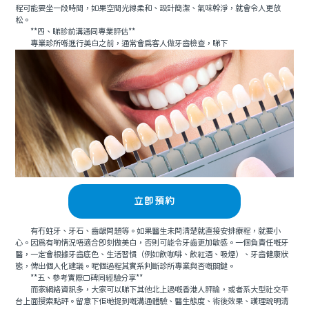
程可能要坐一段時間，如果空間光線柔和、設計簡潔、氣味幹淨，就會令人更放
松。
**四、睇診前溝通同專業評估**
專業診所喺進行美白之前，通常會爲客人做牙齒檢查，睇下
立即預約
有冇蛀牙、牙石、齒龈問題等。如果醫生未問清楚就直接安排療程，就要小
心。因爲有啲情況唔適合即刻做美白，否則可能令牙齒更加敏感。一個負責任嘅牙
醫，一定會根據牙齒底色、生活習慣（例如飲咖啡、飲紅酒、吸煙）、牙齒健康狀
態，俾出個人化建議。呢個過程其實系判斷診所專業與否嘅關鍵。
**五、參考實際口碑同經驗分享**
而家網絡資訊多，大家可以睇下其他北上過嘅香港人評論，或者系大型社交平
台上面搜索點評。留意下佢哋提到嘅溝通體驗、醫生態度、術後效果、護理說明清