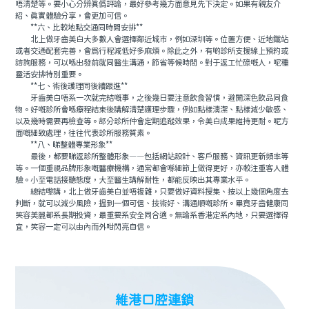
唔清楚等。要小心分辨真僞評論，最好參考幾方面意見先下決定。如果有親友介
紹、真實體驗分享，會更加可信。
**六、比較地點交通同時間安排**
北上做牙齒美白大多數人會選擇鄰近城市，例如深圳等。位置方便、近地鐵站
或者交通配套完善，會爲行程減低好多麻煩。除此之外，有啲診所支援線上預約或
諮詢服務，可以喺出發前就同醫生溝通，節省等候時間。對于返工忙碌嘅人，呢種
靈活安排特別重要。
**七、術後護理同後續跟進**
牙齒美白唔系一次就完結嘅事，之後幾日要注意飲食習慣，避開深色飲品同食
物。好嘅診所會喺療程結束後講解清楚護理步驟，例如點樣清潔、點樣減少敏感、
以及幾時需要再檢查等。部分診所仲會定期追蹤效果，令美白成果維持更耐。呢方
面嘅細致處理，往往代表診所服務質素。
**八、睇整體專業形象**
最後，都要睇返診所整體形象——包括網站設計、客戶服務、資訊更新頻率等
等。一個重視品牌形象嘅醫療機構，通常都會喺細節上做得更好，亦較注重客人體
驗。小至電話接聽態度，大至醫生講解耐性，都能反映出其專業水平。
總結嚟講，北上做牙齒美白並唔複雜，只要做好資料搜集、按以上幾個角度去
判斷，就可以減少風險，揾到一個可信、技術好、溝通順嘅診所。畢竟牙齒健康同
笑容美麗都系長期投資，最重要系安全同合適。無論系香港定系內地，只要選擇得
宜，笑容一定可以由內而外咁閃亮自信。
維港口腔連鎖