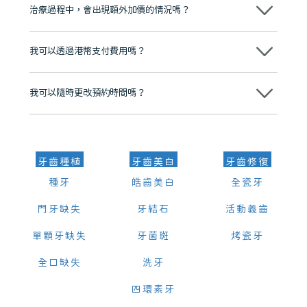
市市民極高的口碑評價及信任推薦 珠海、深圳設有八大分院，香港亦設
治療過程中，會出現額外加價的情況嗎？
有咨詢及服務保障中心，有任何問題都可以隨時預約免費咨詢，讓人十
分放心
不會，治療前我們會詳細說明治療方案及對應的價錢，顧客同意並簽字
後，我們才會正式進行診療服務
我可以透過港幣支付費用嗎？
可以。維港口腔會按照當日匯率轉算收取費用，而匯率會及時告知客人
我可以隨時更改預約時間嗎？
可以，請盡早通過wechat或whatsapp聯絡我們，告知我們你原本預約
的時間及資料，並且重新預約的日期及時段
牙齒種植
牙齒美白
牙齒修復
種牙
皓齒美白
全瓷牙
門牙缺失
牙結石
活動義齒
單顆牙缺失
牙菌斑
烤瓷牙
全口缺失
洗牙
四環素牙