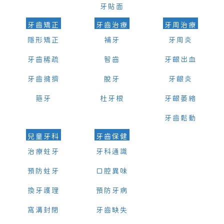
牙貼面
牙齒矯正
牙齒治療
牙周治療
隱形矯正
補牙
牙周炎
牙齒稀疏
智齒
牙齦出血
牙齒擁擠
脫牙
牙齦炎
箍牙
杜牙根
牙齦萎縮
牙齒鬆動
兒童牙科
牙齒保健
治療蛀牙
牙科通識
預防蛀牙
口腔異味
換牙護理
預防牙病
窩溝封閉
牙齒缺失