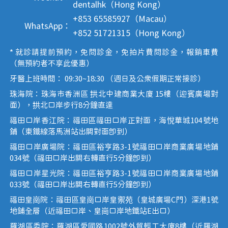
dentalhk（Hong Kong）
+853 65585927（Macau）
WhatsApp：
+852 51721315（Hong Kong）
* 就診請提前預約，免問診金，免拍片費問診金，報銷車費
（無預約者不享此優惠）
牙醫上班時間： 09:30~18:30 （週日及公眾假期正常接診）
珠海院：珠海市香洲區 拱北中建商業大廈 15樓（迎賓廣場對
面），拱北口岸步行8分鐘直達
福田口岸香江院：福田區福田口岸正對面，海悅華城104號地
鋪（東鐵線落馬洲站出關對面即到）
福田口岸廣場院：福田區裕亨路3-1號福田口岸商業廣場地鋪
034號（福田口岸出關右轉直行5分鐘即到）
福田口岸星光院：福田區裕亨路3-1號福田口岸商業廣場地鋪
033號（福田口岸出關右轉直行5分鐘即到）
福田皇崗院：福田區皇崗口岸皇禦苑（皇城廣場C門）深港1號
地鋪全層（近福田口岸、皇崗口岸地鐵站E出口）
羅湖區委院：羅湖區愛國路1002號外貿輕工大廈8樓（近羅湖