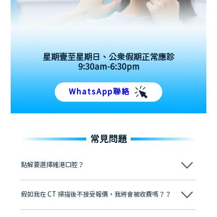
星期壹至星期日、公眾假期正常應診
9:30am-6:30pm
WhatsApp聯絡
常見問題
點解要選擇維港口腔？
維港口腔踐行「醫道濟世」的大學校訓，各分院匯聚來自香港、內地的
博士碩士高資歷牙醫，十七年穩定開診。榮獲「2024香港企業領袖品
假如我在 CT 掃描後不接受報價，我將會被收費嗎？？
牌」、「2025香港企業領袖品牌」，是諾貝爾種植系統全球放心植牙中
心，香港新城電台與廣東衛視推薦品牌
不會！只要未開始實際服務之前，你不會被收取任何費用。
至今已服務超過三十個國家和地區的顧客，受到粵港澳大灣區及周邊城