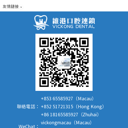
友情鏈接
+853 65585927（Macau）
聯絡電話：
+852 51721315（Hong Kong）
+86 18165585927（Zhuhai）
vickongmacau（Macau）
WeChat：