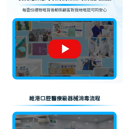
每壹份禮物嘅背後都係顧客對我哋嘅認可同安心
維港口腔醫療級器械消毒流程