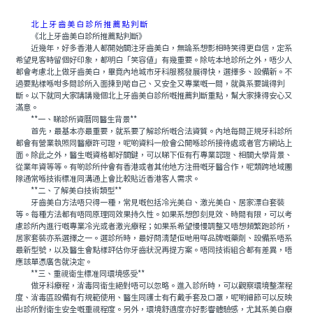
北上牙齒美白診所推薦點判斷
《北上牙齒美白診所推薦點判斷》
近幾年，好多香港人都開始關注牙齒美白，無論系想影相時笑得更自信，定系
希望見客時留個好印象，都明白「笑容值」有幾重要。除咗本地診所之外，唔少人
都會考慮北上做牙齒美白，畢竟內地城市牙科服務發展得快，選擇多、設備新。不
過要點樣喺咁多間診所入面揀到啱自己、又安全又專業嘅一間，就真系要識得判
斷。以下就同大家講講幾個北上牙齒美白診所嘅推薦判斷重點，幫大家揀得安心又
滿意。
**一、睇診所資曆同醫生背景**
首先，最基本亦最重要，就系要了解診所嘅合法資質。內地每間正規牙科診所
都會有營業執照同醫療許可證，呢啲資料一般會公開喺診所接待處或者官方網站上
面。除此之外，醫生嘅資格都好關鍵，可以睇下佢有冇專業認證、相關大學背景、
從業年資等等。有啲診所仲會有香港或者其他地方注冊嘅牙醫合作，呢類跨地域團
隊通常喺技術標准同溝通上會比較貼近香港客人需求。
**二、了解美白技術類型**
牙齒美白方法唔只得一種，常見嘅包括冷光美白、激光美白、居家漂白套裝
等。每種方法都有唔同原理同效果持久性。如果系想即刻見效、時間有限，可以考
慮診所內進行嘅專業冷光或者激光療程；如果系希望慢慢調整又唔想頻繁跑診所，
居家套裝亦系選擇之一。選診所時，最好問清楚佢哋用咩品牌嘅藥劑、設備系唔系
最新型號，以及醫生會點樣評估你牙齒狀況再提方案。唔同技術組合都有差異，唔
應該單憑廣告就決定。
**三、重視衛生標准同環境感受**
做牙科療程，消毒同衛生絕對唔可以忽略。進入診所時，可以觀察環境整潔程
度、消毒區設備有冇規範使用、醫生同護士有冇戴手套及口罩，呢啲細節可以反映
出診所對衛生安全嘅重視程度。另外，環境舒適度亦好影響體驗感，尤其系美白療