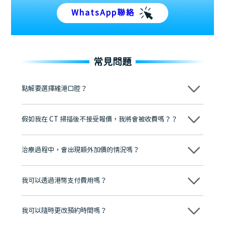
WhatsApp聯絡
常見問題
點解要選擇維港口腔？
維港口腔踐行「醫道濟世」的大學校訓，各分院匯聚來自香港、內地的
博士碩士高資歷牙醫，十七年穩定開診。榮獲「2024香港企業領袖品
假如我在 CT 掃描後不接受報價，我將會被收費嗎？？
牌」、「2025香港企業領袖品牌」，是諾貝爾種植系統全球放心植牙中
心，香港新城電台與廣東衛視推薦品牌
不會！只要未開始實際服務之前，你不會被收取任何費用。
至今已服務超過三十個國家和地區的顧客，受到粵港澳大灣區及周邊城
市市民極高的口碑評價及信任推薦 珠海、深圳設有八大分院，香港亦設
治療過程中，會出現額外加價的情況嗎？
有咨詢及服務保障中心，有任何問題都可以隨時預約免費咨詢，讓人十
分放心
不會，治療前我們會詳細說明治療方案及對應的價錢，顧客同意並簽字
後，我們才會正式進行診療服務
我可以透過港幣支付費用嗎？
可以。維港口腔會按照當日匯率轉算收取費用，而匯率會及時告知客人
我可以隨時更改預約時間嗎？
可以，請盡早通過wechat或whatsapp聯絡我們，告知我們你原本預約