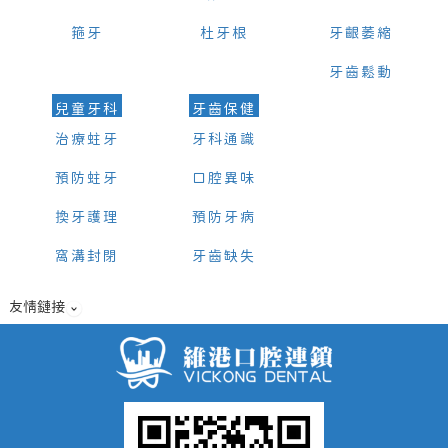
箍牙
杜牙根
牙齦萎縮
牙齒鬆動
兒童牙科
牙齒保健
治療蛀牙
牙科通識
預防蛀牙
口腔異味
換牙護理
預防牙病
窩溝封閉
牙齒缺失
友情鏈接