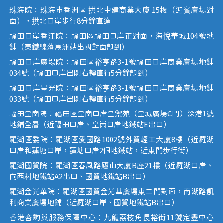
珠海院：珠海市香洲區 拱北中建商業大廈 15樓（迎賓廣場對
面），拱北口岸步行8分鐘直達
福田口岸香江院：福田區福田口岸正對面，海悅華城104號地
鋪（東鐵線落馬洲站出關對面即到）
福田口岸廣場院：福田區裕亨路3-1號福田口岸商業廣場地鋪
034號（福田口岸出關右轉直行5分鐘即到）
福田口岸星光院：福田區裕亨路3-1號福田口岸商業廣場地鋪
033號（福田口岸出關右轉直行5分鐘即到）
福田皇崗院：福田區皇崗口岸皇禦苑（皇城廣場C門）深港1號
地鋪全層（近福田口岸、皇崗口岸地鐵站E出口）
羅湖區委院：羅湖區愛國路1002號外貿輕工大廈8樓（近羅湖
口岸和蓮塘口岸，蓮塘口岸2個地鐵站，近東門步行街）
羅湖國貿院：羅湖區春風路廬山大廈B座21樓（近羅湖口岸、
向西村地鐵站A2出口、國貿地鐵站B出口）
羅湖金光華院：羅湖區國貿金光華廣場東二門對面，南湖路凱
利商業廣場地鋪（近羅湖口岸、國貿地鐵站B出口）
香港咨詢與服務保障中心：九龍荔枝角長裕街11號定豐中心