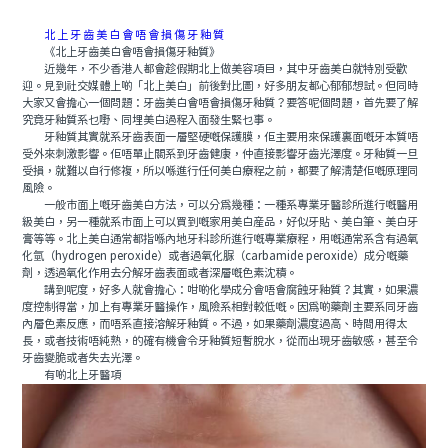
北上牙齒美白會唔會損傷牙釉質
《北上牙齒美白會唔會損傷牙釉質》
近幾年，不少香港人都會趁假期北上做美容項目，其中牙齒美白就特別受歡
迎。見到社交媒體上啲「北上美白」前後對比圖，好多朋友都心郁郁想試。但同時
大家又會擔心一個問題：牙齒美白會唔會損傷牙釉質？要答呢個問題，首先要了解
究竟牙釉質系乜嘢、同埋美白過程入面發生緊乜事。
牙釉質其實就系牙齒表面一層堅硬嘅保護膜，佢主要用來保護裏面嘅牙本質唔
受外來刺激影響。佢唔單止關系到牙齒健康，仲直接影響牙齒光澤度。牙釉質一旦
受損，就難以自行修複，所以喺進行任何美白療程之前，都要了解清楚佢嘅原理同
風險。
一般市面上嘅牙齒美白方法，可以分爲幾種：一種系專業牙醫診所進行嘅醫用
級美白，另一種就系市面上可以買到嘅家用美白産品，好似牙貼、美白筆、美白牙
膏等等。北上美白通常都指喺內地牙科診所進行嘅專業療程，用嘅通常系含有過氧
化氫（hydrogen peroxide）或者過氧化脲（carbamide peroxide）成分嘅藥
劑，透過氧化作用去分解牙齒表面或者深層嘅色素沈積。
講到呢度，好多人就會擔心：咁啲化學成分會唔會腐蝕牙釉質？其實，如果濃
度控制得當，加上有專業牙醫操作，風險系相對較低嘅。因爲啲藥劑主要系同牙齒
內層色素反應，而唔系直接溶解牙釉質。不過，如果藥劑濃度過高、時間用得太
長，或者技術唔純熟，的確有機會令牙釉質短暫脫水，從而出現牙齒敏感，甚至令
牙齒變脆或者失去光澤。
有啲北上牙醫項