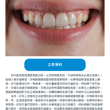
立即預約
目可能用較高濃度嘅美白劑，以求短時間見效，不過咁樣做未必適合每個人。
每個人嘅牙齒厚度、牙釉質健康程度同敏感度都唔同，如果唔經檢查就直接上療
程，好可能事倍功半。喺香港，一般牙醫都會先評估牙齒狀況，例如睇下有冇蛀
牙、牙龈炎或者牙釉質磨損，先再決定用咩濃度同療程長度。如果北上選擇診所，
建議都要確認對方系正規執業單位，設備同藥劑來源可靠，咁樣先可以減低風險。
另外，好多人忽略咗生活習慣對美白效果同牙釉質健康嘅影響。平時飲得多咖
啡、茶、紅酒或者吸煙，都容易令牙齒變黃。即使你做咗美白療程，如果唔改善日
常習慣，好快又會打回原形。有啲人仲會喺屋企自己用偏方，例如用蘇打粉或者檸
檬汁刷牙，呢啲做法表面睇落牙齒變白，但其實系用酸性或磨砂物質直接磨走表面