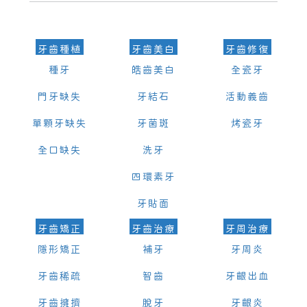
的時間及資料，並且重新預約的日期及時段
牙齒種植
牙齒美白
牙齒修復
種牙
皓齒美白
全瓷牙
門牙缺失
牙結石
活動義齒
單顆牙缺失
牙菌斑
烤瓷牙
全口缺失
洗牙
四環素牙
牙貼面
牙齒矯正
牙齒治療
牙周治療
隱形矯正
補牙
牙周炎
牙齒稀疏
智齒
牙齦出血
牙齒擁擠
脫牙
牙齦炎