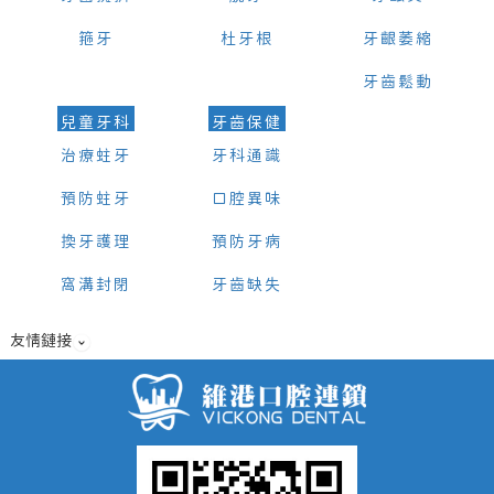
箍牙
杜牙根
牙齦萎縮
牙齒鬆動
兒童牙科
牙齒保健
治療蛀牙
牙科通識
預防蛀牙
口腔異味
換牙護理
預防牙病
窩溝封閉
牙齒缺失
友情鏈接