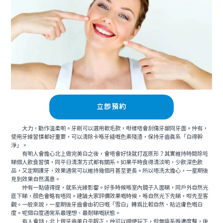
立即預約
大力，動作溫柔啲。牙刷可以選用軟毛款，咁樣唔會刮傷牙龈同牙面。仲有，
使用牙線習慣都好重要，可以清除卡喺牙縫嘅色素殘渣，保持牙齒真系「白得幹
淨」。
有啲人會擔心北上做完美白之後，會唔會好快就打返原形？其實維持時間除咗
睇個人飲食習慣，同平日清潔方式都有關系。如果平時食得清淡啲，少飲深色飲
品，又定期護牙，效果通常可以維持幾個月甚至更長。所以唔洗太擔心，一星期後
見到效果自然滿意。
仲有一點值得提，就系光線影響。好多時候喺室內鏡子入面睇，同戶外自然光
底下睇，顔色會略有唔同。建議大家評價效果嘅時候，喺自然光下先睇，咁先至客
觀。一般來說，一星期後牙齒會由初日嘅「雪白」轉爲比較自然、貼近膚色嘅白
度。呢個白度通常系最理想、最耐睇嘅狀態。
有人會話，北上做牙齒美白平靓正，仲可以順便玩下，但無論系喺邊度整，後