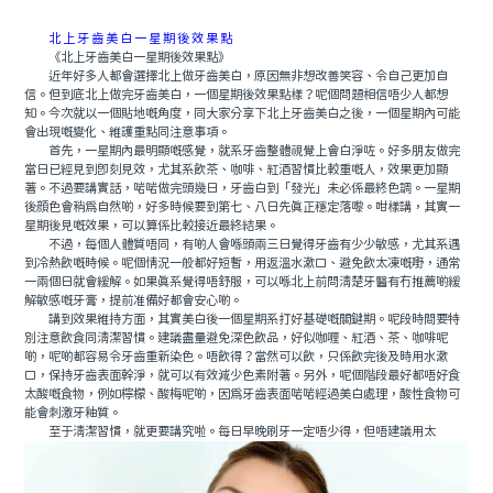
北上牙齒美白一星期後效果點
《北上牙齒美白一星期後效果點》
近年好多人都會選擇北上做牙齒美白，原因無非想改善笑容、令自己更加自
信。但到底北上做完牙齒美白，一個星期後效果點樣？呢個問題相信唔少人都想
知。今次就以一個貼地嘅角度，同大家分享下北上牙齒美白之後，一個星期內可能
會出現嘅變化、維護重點同注意事項。
首先，一星期內最明顯嘅感覺，就系牙齒整體視覺上會白淨咗。好多朋友做完
當日已經見到即刻見效，尤其系飲茶、咖啡、紅酒習慣比較重嘅人，效果更加顯
著。不過要講實話，啱啱做完頭幾日，牙齒白到「發光」未必係最終色調。一星期
後顔色會稍爲自然啲，好多時候要到第七、八日先真正穩定落嚟。咁樣講，其實一
星期後見嘅效果，可以算係比較接近最終結果。
不過，每個人體質唔同，有啲人會喺頭兩三日覺得牙齒有少少敏感，尤其系遇
到冷熱飲嘅時候。呢個情況一般都好短暫，用返溫水漱口、避免飲太凍嘅嘢，通常
一兩個日就會緩解。如果真系覺得唔舒服，可以喺北上前問清楚牙醫有冇推薦啲緩
解敏感嘅牙膏，提前准備好都會安心啲。
講到效果維持方面，其實美白後一個星期系打好基礎嘅關鍵期。呢段時間要特
別注意飲食同清潔習慣。建議盡量避免深色飲品，好似咖喱、紅酒、茶、咖啡呢
啲，呢啲都容易令牙齒重新染色。唔飲得？當然可以飲，只係飲完後及時用水漱
口，保持牙齒表面幹淨，就可以有效減少色素附著。另外，呢個階段最好都唔好食
太酸嘅食物，例如檸檬、酸梅呢啲，因爲牙齒表面啱啱經過美白處理，酸性食物可
能會刺激牙釉質。
至于清潔習慣，就更要講究啦。每日早晚刷牙一定唔少得，但唔建議用太