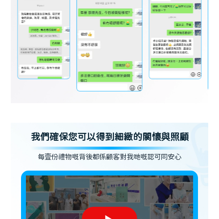
我們確保您可以得到細緻的關懷與照顧
每壹份禮物嘅背後都係顧客對我哋嘅認可同安心