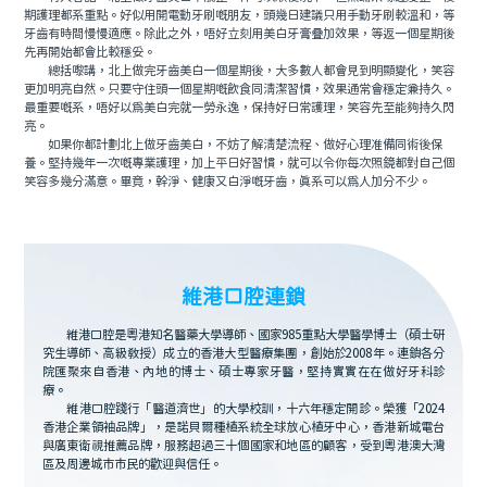
期護理都系重點。好似用開電動牙刷嘅朋友，頭幾日建議只用手動牙刷較溫和，等
牙齒有時間慢慢適應。除此之外，唔好立刻用美白牙膏疊加效果，等返一個星期後
先再開始都會比較穩妥。
總括嚟講，北上做完牙齒美白一個星期後，大多數人都會見到明顯變化，笑容
更加明亮自然。只要守住頭一個星期嘅飲食同清潔習慣，效果通常會穩定兼持久。
最重要嘅系，唔好以爲美白完就一勞永逸，保持好日常護理，笑容先至能夠持久閃
亮。
如果你都計劃北上做牙齒美白，不妨了解清楚流程、做好心理准備同術後保
養。堅持幾年一次嘅專業護理，加上平日好習慣，就可以令你每次照鏡都對自己個
笑容多幾分滿意。畢竟，幹淨、健康又白淨嘅牙齒，真系可以爲人加分不少。
維港口腔連鎖
維港口腔是粵港知名醫藥大學導師、國家985重點大學醫學博士（碩士研
究生導師、高級教授）成立的香港大型醫療集團，創始於2008年。連鎖各分
院匯聚來自香港、內地的博士、碩士專家牙醫，堅持實實在在做好牙科診
療。
維港口腔踐行「醫道濟世」的大學校訓，十六年穩定開診。榮獲「2024
香港企業領袖品牌」，是諾貝爾種植系統全球放心植牙中心，香港新城電台
與廣東衛視推薦品牌，服務超過三十個國家和地區的顧客，受到粵港澳大灣
區及周邊城市市民的歡迎與信任。