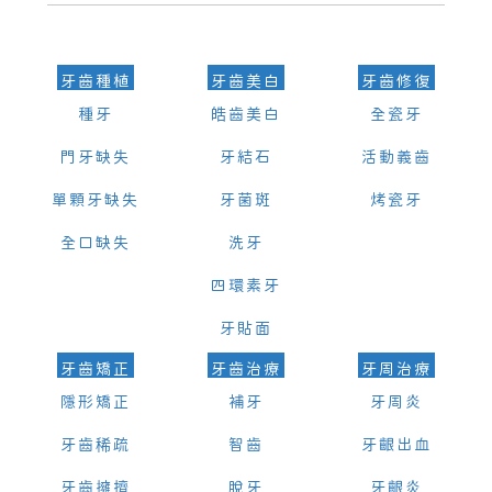
可以，請盡早通過wechat或whatsapp聯絡我們，告知我們你原本預約
的時間及資料，並且重新預約的日期及時段
牙齒種植
牙齒美白
牙齒修復
種牙
皓齒美白
全瓷牙
門牙缺失
牙結石
活動義齒
單顆牙缺失
牙菌斑
烤瓷牙
全口缺失
洗牙
四環素牙
牙貼面
牙齒矯正
牙齒治療
牙周治療
隱形矯正
補牙
牙周炎
牙齒稀疏
智齒
牙齦出血
牙齒擁擠
脫牙
牙齦炎