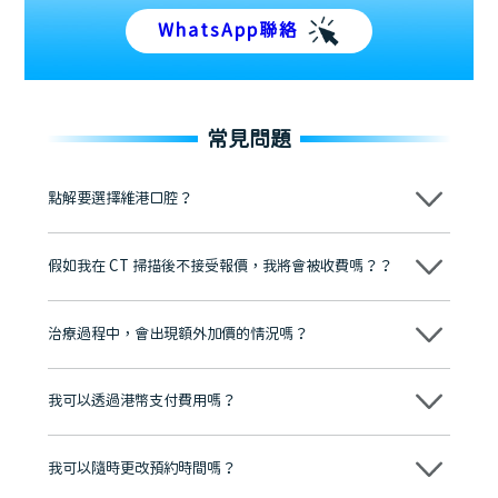
WhatsApp聯絡
常見問題
點解要選擇維港口腔？
維港口腔踐行「醫道濟世」的大學校訓，各分院匯聚來自香港、內地的
博士碩士高資歷牙醫，十七年穩定開診。榮獲「2024香港企業領袖品
假如我在 CT 掃描後不接受報價，我將會被收費嗎？？
牌」、「2025香港企業領袖品牌」，是諾貝爾種植系統全球放心植牙中
心，香港新城電台與廣東衛視推薦品牌
不會！只要未開始實際服務之前，你不會被收取任何費用。
至今已服務超過三十個國家和地區的顧客，受到粵港澳大灣區及周邊城
市市民極高的口碑評價及信任推薦 珠海、深圳設有八大分院，香港亦設
治療過程中，會出現額外加價的情況嗎？
有咨詢及服務保障中心，有任何問題都可以隨時預約免費咨詢，讓人十
分放心
不會，治療前我們會詳細說明治療方案及對應的價錢，顧客同意並簽字
後，我們才會正式進行診療服務
我可以透過港幣支付費用嗎？
可以。維港口腔會按照當日匯率轉算收取費用，而匯率會及時告知客人
我可以隨時更改預約時間嗎？