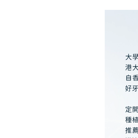
大
港
自
好
定
種
推