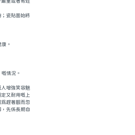
牙嚴重或者有蛀
；瓷貼面始終
健康。
。
」嘅情況。
人增強笑容魅
穩定又耐用嘅上
因爲趕著靓而忽
個，先係長期自