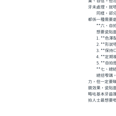
業、自信。但
牙未處理，就
同樣，部分人
都係一種需要
**六、自拍
想要瓷貼面嘅
1. **色澤
2. **形狀
3. **保持
4. **定期
5. **自拍
**七、總結
總括嚟講，北
力，但一定要
鏡效果，瓷貼
略咗基本牙齒
拍人士最想要