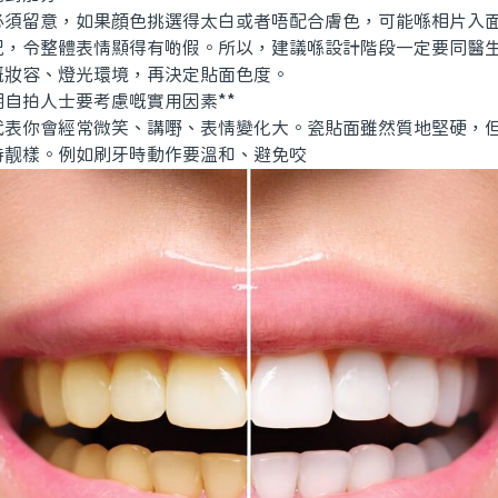
留意，如果顔色挑選得太白或者唔配合膚色，可能喺相片入面
況，令整體表情顯得有啲假。所以，建議喺設計階段一定要同醫
嘅妝容、燈光環境，再決定貼面色度。
自拍人士要考慮嘅實用因素**
你會經常微笑、講嘢、表情變化大。瓷貼面雖然質地堅硬，但
持靓樣。例如刷牙時動作要溫和、避免咬