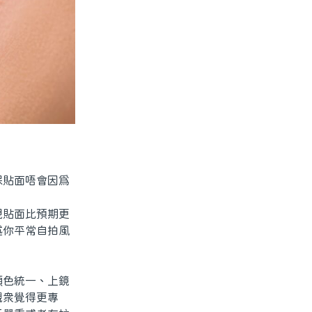
貼面唔會因爲
貼面比預期更
述你平常自拍風
色統一、上鏡
觀衆覺得更專