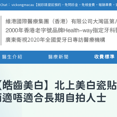
27 | WeChat： vickongmacau【就診請提前預約，免問診金，免檢查費，報銷
醫生介紹
醫療新聞
收費標準
【
皓齒美白
】
北上美白瓷貼
面適唔適合長期自拍人士