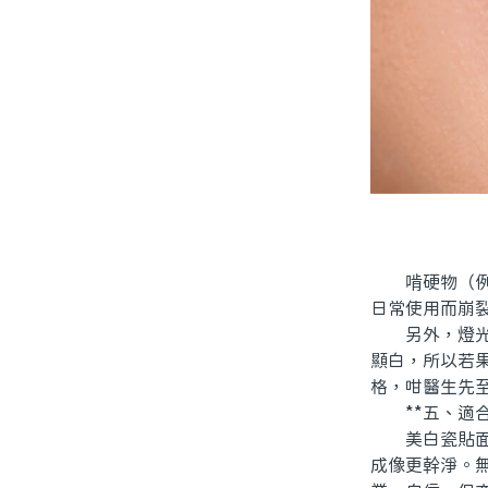
啃硬物（例如
日常使用而崩
另外，燈光角
顯白，所以若
格，咁醫生先
**五、適合
美白瓷貼面對
成像更幹淨。