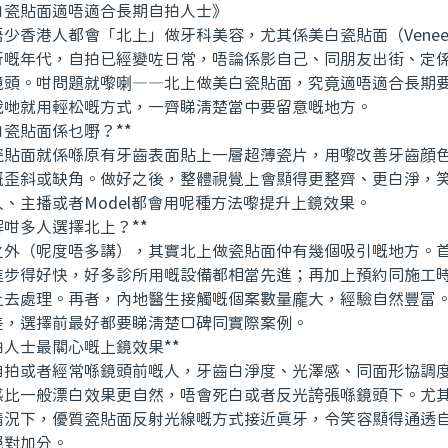
貼面適唔適合長期自拍人士》
香港人都會「北上」做牙科美容，尤其係美白瓷貼面（Venee
行嘅年代，自拍已經變咗日常，唔論係影自己、同朋友出街、定
鏡頭。咁問題就嚟喇——北上做美白瓷貼面，究竟適唔適合長期
我哋就用輕松嘅方式，一齊睇清楚當中要留意嘅地方。
瓷貼面係乜嘢？**
面就係喺原有牙齒表面貼上一層超薄瓷片，用嚟改善牙齒顔色
嘅歪斜或缺角。做好之後，整體視覺上會顯得更整齊、更白淨，
、主播或者Model都會用呢種方法嚟提升上鏡效果。
咁多人選擇北上？**
（呢度唔多講），其實北上做瓷貼面仲有幾個吸引嘅地方。首
進步得好快，好多診所用嘅設備都相當先進；再加上預約同施工
上去處理。再者，內地醫生接觸嘅個案數量龐大，經驗自然豐富
差，選擇前最好都要睇清楚口碑同實際案例。
人士最關心嘅上鏡效果**
或者經常喺鏡頭前嘅人，牙齒白淨度、光澤感、同面形協調度
感比一般漂白效果更自然，唔會死白或者反光誇張喺鏡頭下。尤
情況下，優質瓷貼面反射光線嘅方式接近真牙，令笑容顯得通透
絕對加分。