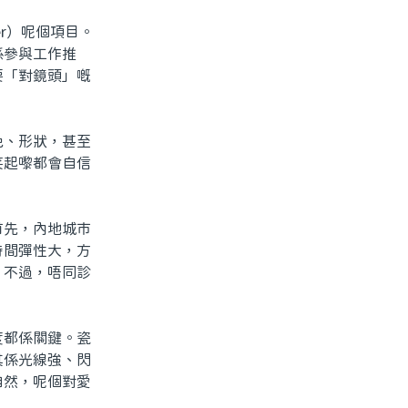
r）呢個項目。
係參與工作推
要「對鏡頭」嘅
、形狀，甚至
笑起嚟都會自信
先，內地城市
時間彈性大，方
。不過，唔同診
都係關鍵。瓷
其係光線強、閃
自然，呢個對愛