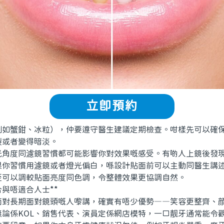
立即預約
蟹鉗、冰粒），仲要遵守醫生建議定期檢查。咁樣先可以確保
裂或者變得暗淡。
度同濾鏡習慣都可能影響你對效果嘅感受。有啲人上鏡後發現
果你習慣用濾鏡或者燈光偏白，喺設計貼面前可以主動同醫生講
至可以調較貼面亮度同色調，令整體效果更協調自然。
與唔適合人士**
長期面對鏡頭嘅人嚟講，確實有唔少優勢——笑容更整齊、顔
無論係KOL、銷售代表、演員定係網店模特，一口靓牙通常能令