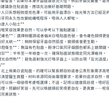
亦要留意，如果你本身牙齒健康狀況欠佳，例如牙龈炎嚴重、磨
唔建議急住貼瓷面，應該先治療好基礎問題。
只系想輕微提亮色澤，可能用牙齒漂白、抛光等方法已經足夠
磨牙同永久性改變結構嘅程序，唔係人人都啱。
達人小貼士**
笑容效果更自然，可以參考以下幾點建議：
配膚色**：選擇微暖調或者偏米白嘅貼面色號，會令膚色顯得更
唔好太統一**：稍微保留牙齒自然弧度，鏡頭感會更生動。
口腔衛生**：無論有冇貼面，幹淨口氣同牙龈顔色都系上鏡關鍵
複診**：半年至一年檢查一次，確保貼面狀態穩定同光澤維持。
燈光自然啲**：避免直射強光打喺牙齒上，以防出現「反光過度
**
上做美白瓷貼面，的確可以幫長期自拍或者公衆形象需求高嘅
睇清楚醫生資曆、材料來源同術後護理要求。若果你追求自然、
面可以係一個值得考慮嘅選擇；不過，記得以健康爲前提，唔好
護理。照顧好笑容，先可以喺鏡頭前笑得更自在、更真實——呢
嘅完美狀態。