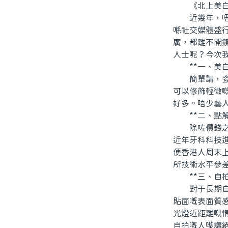
《北上美白瓷
近幾年，唔少
喺社交媒體盛
廣，都離不開
人士呢？今次
**一、美白
簡單講，瓷貼
可以修飾輕微
好多。唔少藝人
**二、點解
除咗價錢之外
近年牙科科技
便香港人周末
所技術水平參
**三、自拍
對于長期自拍
貼面嘅表面質
光燈近距離嘅
自拍嘅人嚟講