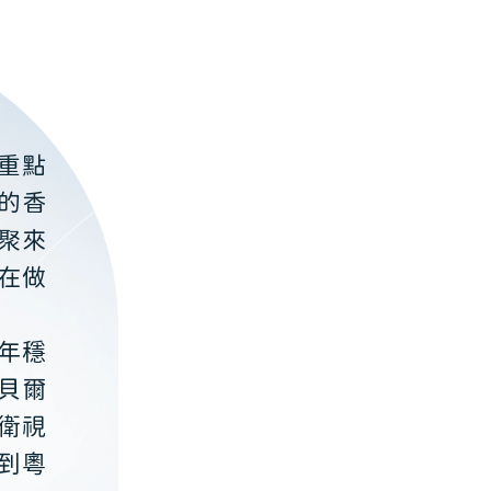
重點
的香
聚來
在做
年穩
貝爾
衛視
到粵