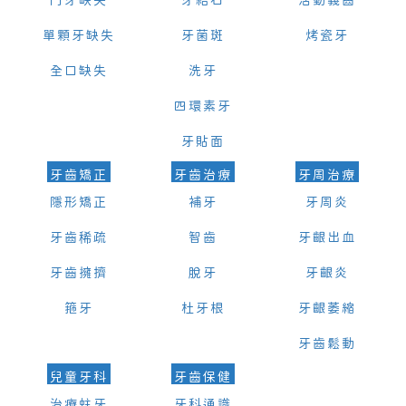
門牙缺失
牙結石
活動義齒
單顆牙缺失
牙菌斑
烤瓷牙
全口缺失
洗牙
四環素牙
牙貼面
牙齒矯正
牙齒治療
牙周治療
隱形矯正
補牙
牙周炎
牙齒稀疏
智齒
牙齦出血
牙齒擁擠
脫牙
牙齦炎
箍牙
杜牙根
牙齦萎縮
牙齒鬆動
兒童牙科
牙齒保健
治療蛀牙
牙科通識