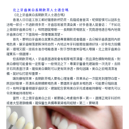
北上牙齒美白長期飲茶人士適合嗎
《北上牙齒美白長期飲茶人士適合嗎》
香港人日日返工放工都好鍾意飲杯奶茶、烏龍或者普洱，呢個習慣可以話系生
活嘅一部分。不過飲得多茶，牙齒容易被茶漬染黃，好多香港人就會谂：「不如北
上做個牙齒美白啦！」咁問題就嚟喇——長期飲茶嘅朋友，究竟適唔適合喺內地做
牙齒美白呢？下面我哋一齊慢慢講清楚。
首先，要明白牙齒美白其實系透過專業藥劑或者儀器，去分解牙齒表面同內部
嘅色素，讓牙齒睇落更幹淨同自然。內地近年牙科服務發展得好快，好多地方設備
新、環境又靓，技術水准亦唔輸香港。對于想改善笑容嘅人嚟講，北上做牙齒美白
確實系一個選擇。
但長期飲茶嘅人，牙齒表面通常會有較厚嘅茶漬層，而且漬色積聚時間長，對
美白療程可能會有一定影響。一般情況之下，專業牙醫會先建議做一次洗牙，去除
牙石同表面汙漬，確保美白藥劑可以更有效滲透。換句話講，美白之前嘅清潔准
備，就好似打底咁重要。
講到療程效果，長期飲茶嘅人要有心理准備，效果未必一次就見到理想白度。
原因好簡單，茶漬系長期積累嘅色素，要還原牙齒原本嘅色調，可能要分階段進
行。有時牙醫會根據牙齒狀況，建議配合家用美白牙托或者維持療程，咁樣先可以
令效果維持得耐啲。
當然，北上做牙齒美白之前，都要細心考慮幾件事。第一，選擇正規牙科診所
或者大型連鎖機構，確保醫生具備專業資格同經驗。第二，要睇清