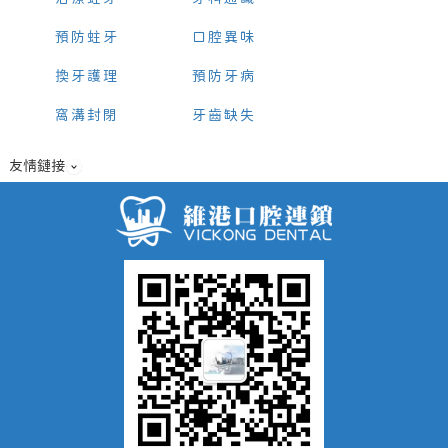
預防蛀牙
口腔異味
換牙護理
預防牙病
窩溝封閉
牙齒缺失
友情鏈接