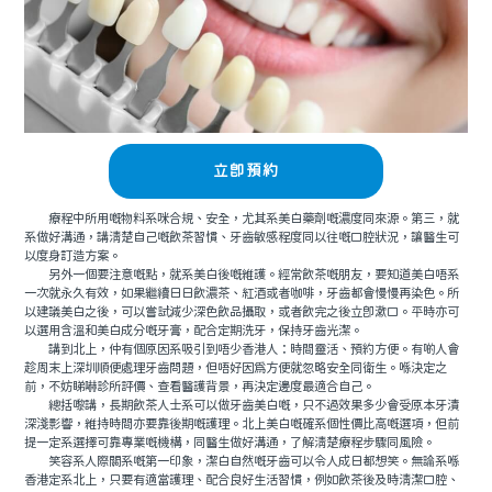
立即預約
療程中所用嘅物料系咪合規、安全，尤其系美白藥劑嘅濃度同來源。第三，就
系做好溝通，講清楚自己嘅飲茶習慣、牙齒敏感程度同以往嘅口腔狀況，讓醫生可
以度身訂造方案。
另外一個要注意嘅點，就系美白後嘅維護。經常飲茶嘅朋友，要知道美白唔系
一次就永久有效，如果繼續日日飲濃茶、紅酒或者咖啡，牙齒都會慢慢再染色。所
以建議美白之後，可以嘗試減少深色飲品攝取，或者飲完之後立即漱口。平時亦可
以選用含溫和美白成分嘅牙膏，配合定期洗牙，保持牙齒光潔。
講到北上，仲有個原因系吸引到唔少香港人：時間靈活、預約方便。有啲人會
趁周末上深圳順便處理牙齒問題，但唔好因爲方便就忽略安全同衛生。喺決定之
前，不妨睇嚇診所評價、查看醫護背景，再決定邊度最適合自己。
總括嚟講，長期飲茶人士系可以做牙齒美白嘅，只不過效果多少會受原本牙漬
深淺影響，維持時間亦要靠後期嘅護理。北上美白嘅確系個性價比高嘅選項，但前
提一定系選擇可靠專業嘅機構，同醫生做好溝通，了解清楚療程步驟同風險。
笑容系人際關系嘅第一印象，潔白自然嘅牙齒可以令人成日都想笑。無論系喺
香港定系北上，只要有適當護理、配合良好生活習慣，例如飲茶後及時清潔口腔、