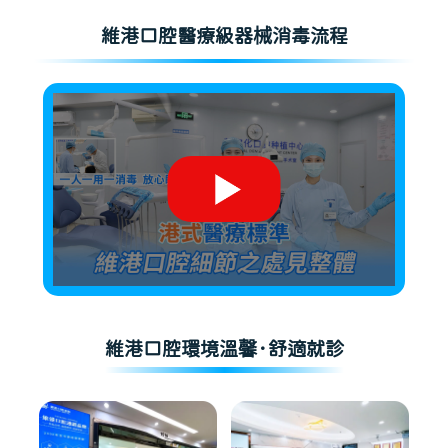
維港口腔醫療級器械消毒流程
維港口腔環境溫馨·舒適就診