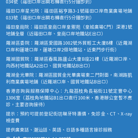
034號（福田口岸出關右轉直行5分鐘即到）
福田口岸星光院：福田區裕亨路3-1號福田口岸商業廣場地鋪
033號（福田口岸出關右轉直行5分鐘即到）
福田皇崗院：福田區皇崗口岸皇禦苑（皇城廣場C門）深港1號
地鋪全層（近福田口岸、皇崗口岸地鐵站E出口）
羅湖區委院：羅湖區愛國路1002號外貿輕工大廈8樓（近羅湖
口岸和蓮塘口岸，蓮塘口岸2個地鐵站，近東門步行街）
羅湖國貿院：羅湖區春風路廬山大廈B座21樓（近羅湖口岸、
向西村地鐵站A2出口、國貿地鐵站B出口）
羅湖金光華院：羅湖區國貿金光華廣場東二門對面，南湖路凱
利商業廣場地鋪（近羅湖口岸、國貿地鐵站B出口）
香港咨詢與服務保障中心：九龍荔枝角長裕街11號定豐中心
1306室（荔枝角地鐵站B1出口直行100米，香港辦公室暫不應
診，主要咨詢接待）
提示：預約可提前登記街坊睇牙特惠價，免診金、CT、X-ray
檢查費
提供廣東話、潮汕話、英語、日語多種語言接診服務