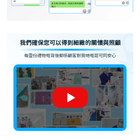
我們確保您可以得到細緻的關懷與照顧
每壹份禮物嘅背後都係顧客對我哋嘅認可同安心