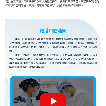
減少色素堆積，美白效果自然可以更穩定持久。長期飲茶無問題，最緊要系識得點
樣呵護自己嘅牙齒。畢竟，健康同自信笑容，始終都系最好嘅裝飾。
維港口腔連鎖
維港口腔是粵港知名醫藥大學導師、國家985重點大學醫學博士（碩士研
究生導師、高級教授）成立的香港大型醫療集團，創始於2008年。連鎖各分
院匯聚來自香港、內地的博士、碩士專家牙醫，堅持實實在在做好牙科診
療。
維港口腔踐行「醫道濟世」的大學校訓，十六年穩定開診。榮獲「2024
香港企業領袖品牌」，是諾貝爾種植系統全球放心植牙中心，香港新城電台
與廣東衛視推薦品牌，服務超過三十個國家和地區的顧客，受到粵港澳大灣
區及周邊城市市民的歡迎與信任。