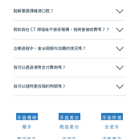
點解要選擇維港口腔？
維港口腔踐行「醫道濟世」的大學校訓，各分院匯聚來自香港、內地的
博士碩士高資歷牙醫，十七年穩定開診。榮獲「2024香港企業領袖品
假如我在 CT 掃描後不接受報價，我將會被收費嗎？？
牌」、「2025香港企業領袖品牌」，是諾貝爾種植系統全球放心植牙中
心，香港新城電台與廣東衛視推薦品牌
不會！只要未開始實際服務之前，你不會被收取任何費用。
至今已服務超過三十個國家和地區的顧客，受到粵港澳大灣區及周邊城
市市民極高的口碑評價及信任推薦 珠海、深圳設有八大分院，香港亦設
治療過程中，會出現額外加價的情況嗎？
有咨詢及服務保障中心，有任何問題都可以隨時預約免費咨詢，讓人十
分放心
不會，治療前我們會詳細說明治療方案及對應的價錢，顧客同意並簽字
後，我們才會正式進行診療服務
我可以透過港幣支付費用嗎？
可以。維港口腔會按照當日匯率轉算收取費用，而匯率會及時告知客人
我可以隨時更改預約時間嗎？
可以，請盡早通過wechat或whatsapp聯絡我們，告知我們你原本預約
的時間及資料，並且重新預約的日期及時段
牙齒種植
牙齒美白
牙齒修復
種牙
皓齒美白
全瓷牙