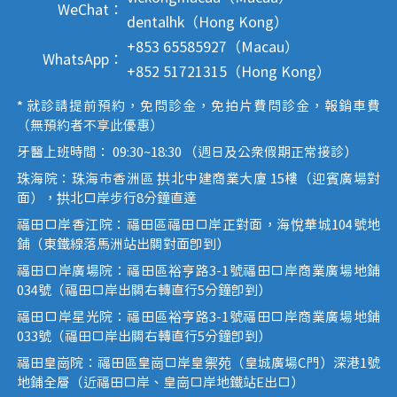
WeChat：
dentalhk（Hong Kong）
+853 65585927（Macau）
WhatsApp：
+852 51721315（Hong Kong）
* 就診請提前預約，免問診金，免拍片費問診金，報銷車費
（無預約者不享此優惠）
牙醫上班時間： 09:30~18:30 （週日及公眾假期正常接診）
珠海院：珠海市香洲區 拱北中建商業大廈 15樓（迎賓廣場對
面），拱北口岸步行8分鐘直達
福田口岸香江院：福田區福田口岸正對面，海悅華城104號地
鋪（東鐵線落馬洲站出關對面即到）
福田口岸廣場院：福田區裕亨路3-1號福田口岸商業廣場地鋪
034號（福田口岸出關右轉直行5分鐘即到）
福田口岸星光院：福田區裕亨路3-1號福田口岸商業廣場地鋪
033號（福田口岸出關右轉直行5分鐘即到）
福田皇崗院：福田區皇崗口岸皇禦苑（皇城廣場C門）深港1號
地鋪全層（近福田口岸、皇崗口岸地鐵站E出口）