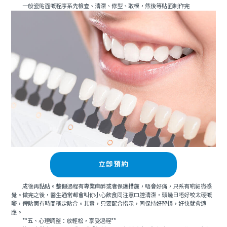
一般瓷貼面嘅程序系先檢查、清潔、修型、取模，然後等貼面制作完
立即預約
成後再黏貼。整個過程有專業麻醉或者保護措施，唔會好痛，只系有啲細微感
覺。做完之後，醫生通常都會叫你小心飲食同注意口腔清潔，頭幾日唔好咬太硬嘅
嘢，俾貼面有時間穩定貼合。其實，只要配合指示，同保持好習慣，好快就會適
應。
**五、心理調整：放輕松，享受過程**