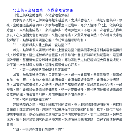
北上美白瓷貼面第一次做會唔會緊張
《北上美白瓷貼面第一次做會唔會緊張》
而家好多人對自己個笑容都越來越重視，尤其系香港人，一講起牙齒美白、修
複、瓷貼面這些美容項目，大家都唔陌生。近幾年，唔少人選擇「北上」做美白瓷
貼面，一來系技術成熟，二來系選擇多、時間彈性大。不過，第一次准備上去做嘅
朋友，心入面難免會有啲緊張，又擔心痛唔痛，又驚效果唔自然，今次就同大家輕
松咁傾下，點樣准備同調整心態，令成個過程順順利利。
**一、點解咁多人北上做美白瓷貼面？**
首先，點解咁多人甯願抽時間北上整瓷貼面？因爲而家大陸牙科美容發展得好
快，設備齊全，醫生經驗都相當豐富。好多診所仲會提供詳細嘅前期咨詢、電腦模
擬效果圖、甚至幫你度身設計笑容比例，等你喺動手之前已經知道大概會變成點。
對于第一次嘗試嘅人嚟講，這種准備感覺安心好多。
**二、第一次做瓷貼面會緊張系正常嘅**
其實，無論系喺邊度做，只要系第一次，都一定會緊張。畢竟系整牙，聽落都
有啲「大工程」。有啲人會擔心會唔會痛、會唔會磨好多真牙、會唔會之後唔舒
服。其實呢啲感覺都系人之常情，但越早了解整個過程，就越容易放松心情。一般
嚟講，醫生會根據你牙齒狀況俾意見，唔一定要磨好多。現代貼面技術都好講求保
留原牙結構，唔會盲目削牙，反而更重視貼合同自然感。
**三、預約前嘅准備工夫**
建議喺預約之前，可以上網睇下診所資料，多比較幾間評價好嘅地方，再揾時
間做線上或者實體咨詢。咨詢時可以帶埋你平時笑嘅相片比醫生睇下，讓佢了解你
理想中嘅效果。例如你鍾意自然啲定系白得明顯啲嘅笑容，都可以直接講。越坦白
溝通，醫生越容易揾到啱你風格嘅方向。記得唔好只聽朋友講，自己了解清楚先最
實際。
**四、手術過程其實冇想像中可怕**