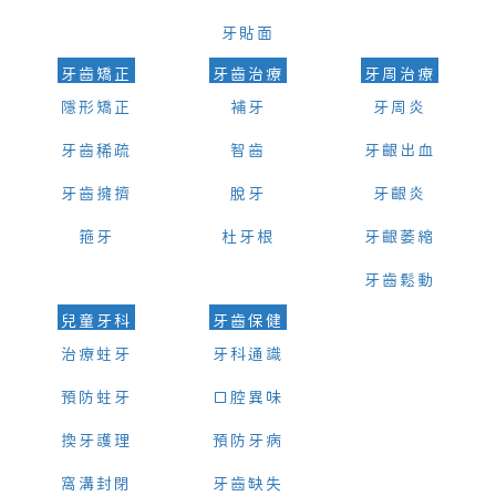
牙貼面
牙齒矯正
牙齒治療
牙周治療
隱形矯正
補牙
牙周炎
牙齒稀疏
智齒
牙齦出血
牙齒擁擠
脫牙
牙齦炎
箍牙
杜牙根
牙齦萎縮
牙齒鬆動
兒童牙科
牙齒保健
治療蛀牙
牙科通識
預防蛀牙
口腔異味
換牙護理
預防牙病
窩溝封閉
牙齒缺失