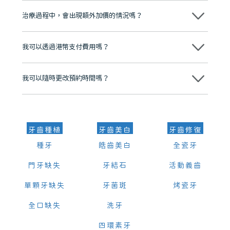
至今已服務超過三十個國家和地區的顧客，受到粵港澳大灣區及周邊城
市市民極高的口碑評價及信任推薦 珠海、深圳設有八大分院，香港亦設
治療過程中，會出現額外加價的情況嗎？
有咨詢及服務保障中心，有任何問題都可以隨時預約免費咨詢，讓人十
分放心
不會，治療前我們會詳細說明治療方案及對應的價錢，顧客同意並簽字
後，我們才會正式進行診療服務
我可以透過港幣支付費用嗎？
可以。維港口腔會按照當日匯率轉算收取費用，而匯率會及時告知客人
我可以隨時更改預約時間嗎？
可以，請盡早通過wechat或whatsapp聯絡我們，告知我們你原本預約
的時間及資料，並且重新預約的日期及時段
牙齒種植
牙齒美白
牙齒修復
種牙
皓齒美白
全瓷牙
門牙缺失
牙結石
活動義齒
單顆牙缺失
牙菌斑
烤瓷牙
全口缺失
洗牙
四環素牙