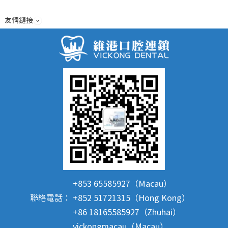
友情鏈接
+853 65585927（Macau）
聯絡電話：
+852 51721315（Hong Kong）
+86 18165585927（Zhuhai）
vickongmacau（Macau）