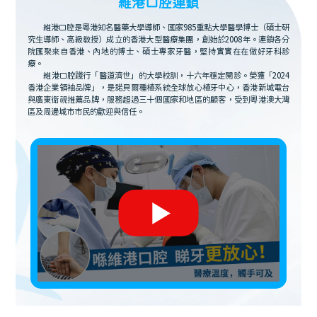
維港口腔連鎖
維港口腔是粵港知名醫藥大學導師、國家985重點大學醫學博士（碩士研
究生導師、高級教授）成立的香港大型醫療集團，創始於2008年。連鎖各分
院匯聚來自香港、內地的博士、碩士專家牙醫，堅持實實在在做好牙科診
療。
維港口腔踐行「醫道濟世」的大學校訓，十六年穩定開診。榮獲「2024
香港企業領袖品牌」，是諾貝爾種植系統全球放心植牙中心，香港新城電台
與廣東衛視推薦品牌，服務超過三十個國家和地區的顧客，受到粵港澳大灣
區及周邊城市市民的歡迎與信任。