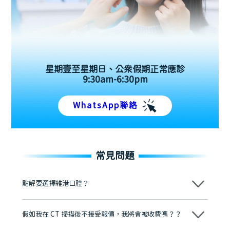
星期壹至星期日、公眾假期正常應診
9:30am-6:30pm
WhatsApp聯絡
常見問題
點解要選擇維港口腔？
維港口腔踐行「醫道濟世」的大學校訓，各分院匯聚來自香港、內地的
博士碩士高資歷牙醫，十七年穩定開診。榮獲「2024香港企業領袖品
假如我在 CT 掃描後不接受報價，我將會被收費嗎？？
牌」、「2025香港企業領袖品牌」，是諾貝爾種植系統全球放心植牙中
心，香港新城電台與廣東衛視推薦品牌
不會！只要未開始實際服務之前，你不會被收取任何費用。