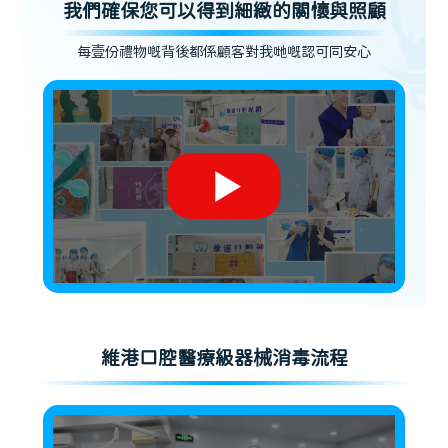
我們確保您可以得到細緻的關懷與照顧
每壹份禮物嘅背後都係顧客對我哋嘅認可同安心
維港口腔醫療級器械消毒流程