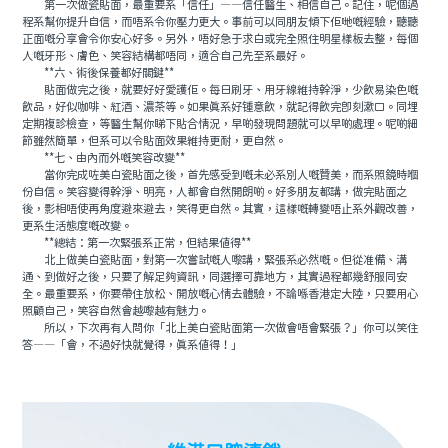
第一次做瓷貼面，最重要系「信任」——信任醫生、相信自己。記住，呢個過
程系幫你提升自信，而唔系令你壓力更大。事前可以同朋友傾下佢哋嘅經驗，聽聽
正面嘅分享會令你安心好多。另外，唔好急于求白或完全照住明星樣板去整，每個
人嘅牙形、膚色、笑容結構都唔同，適合自己先至系最好。
**六、術後保養都好關鍵**
貼面做完之後，就要好好愛護佢。每日刷牙、用牙線維持幹淨，少飲易染色嘅
飲品，好似咖啡、紅酒、濃茶等。如果真系好锺意飲，就記得飲完即刻漱口。同埋
定期複診檢查，等醫生幫你睇下貼合情況，早啲發現問題就可以早啲處理。呢啲細
節雖然簡單，但系可以令貼面效果維持更耐，更自然。
**七、由內而外嘅笑容改變**
當你完成咗美白瓷貼面之後，首先感受到嘅未必系別人嘅贊美，而系照鏡時嗰
份自信。笑容變得幹淨、明亮，人都會自然開朗啲。好多朋友都講，做完貼面之
後，影相唔使再角度避來避去，笑得更自然。其實，這樣嘅轉變唔止系外觀改善，
更系生活態度嘅改變。
**總結：第一次緊張系正常，但結果值得**
北上做美白瓷貼面，對第一次嘗試嘅人嚟講，緊張系必然嘅。但從准備、溝
通、到做好之後，只要了解足夠資訊，同選擇可靠地方，其實過程都幾舒服同安
全。最重要系，你要帶住放松、開放嘅心情去體驗，不論喺香港定大陸，只要用心
照顧自己，笑容自然會越嚟越有魅力。
所以，下次再有人問你「北上美白瓷貼面第一次做會唔會緊張？」你可以笑住
答——「會，不過好快就覺得，真系值得！」