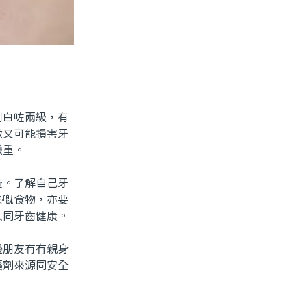
白咗兩級，有
做又可能損害牙
嚴重。
。了解自己牙
熱嘅食物，亦要
久同牙齒健康。
朋友有冇親身
藥劑來源同安全