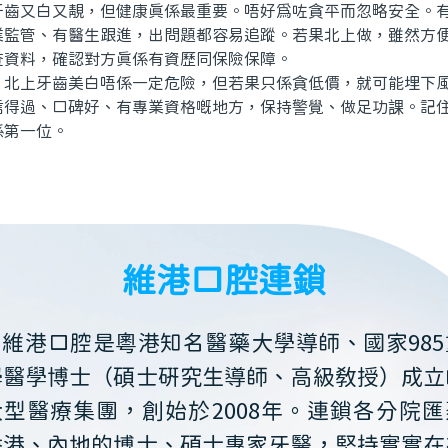
又白又靚，但健康真係最重要。唔好為咗貪平而忽略安全。有
業監管、有醫生跟進，出問題都容易追蹤。若果北上做，雖然方
查資料，確認對方真係有資歷同保險保障。
上牙齒美白唔係一定危險，但若果只係貪低價，就可能埋下風
信得過、口碑好、有專業資格嘅地方，保持警覺、做足功課。記
係第一位。
維港口腔連鎖
維港口腔是粵港知名醫藥大學導師、國家985
學醫學博士（碩士研究生導師、高級教授）成立
大型醫療集團，創始於2008年。連鎖各分院匯
香港、內地的博士、碩士專家牙醫，堅持實實在