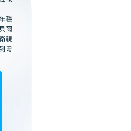
年穩
貝爾
衛視
到粵