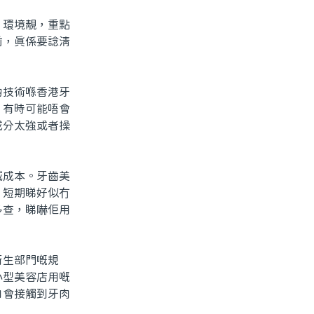
環境靚，重點
前，真係要諗清
技術喺香港牙
，有時可能唔會
成分太強或者操
成本。牙齒美
。短期睇好似冇
多查，睇嚇佢用
生部門嘅規
小型美容店用嘅
白會接觸到牙肉