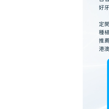
好
定
種
推
港