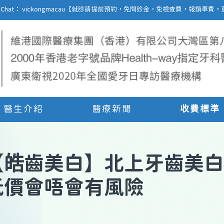
27 | WeChat： vickongmacau【就診請提前預約，免問診金，免檢查費，報銷
醫生介紹
醫療新聞
收費標準
【
皓齒美白
】
北上牙齒美白
低價會唔會有風險