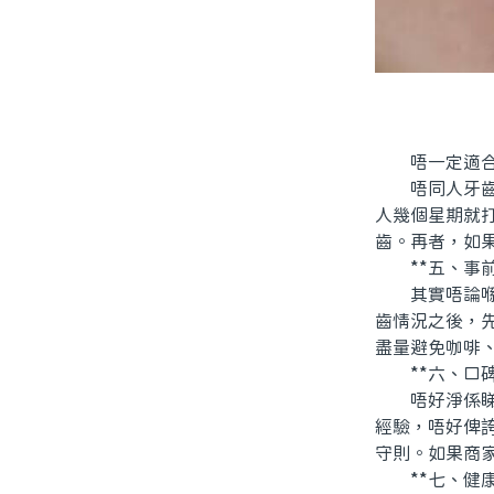
唔一定適合每
唔同人牙齒天
人幾個星期就
齒。再者，如
**五、事前
其實唔論喺香
齒情況之後，
盡量避免咖啡
**六、口碑
唔好淨係睇價
經驗，唔好俾
守則。如果商
**七、健康