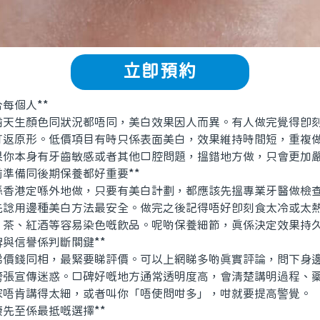
立即預約
個人**
生顏色同狀況都唔同，美白效果因人而異。有人做完覺得即刻
打返原形。低價項目有時只係表面美白，效果維持時間短，重複
果你本身有牙齒敏感或者其他口腔問題，搵錯地方做，只會更加
準備同後期保養都好重要**
港定喺外地做，只要有美白計劃，都應該先搵專業牙醫做檢查
先諗用邊種美白方法最安全。做完之後記得唔好即刻食太冷或太
、茶、紅酒等容易染色嘅飲品。呢啲保養細節，真係決定效果持
與信譽係判斷關鍵**
錢同相，最緊要睇評價。可以上網睇多啲真實評論，問下身邊
誇張宣傳迷惑。口碑好嘅地方通常透明度高，會清楚講明過程、
家唔肯講得太細，或者叫你「唔使問咁多」，咁就要提高警覺。
先至係最抵嘅選擇**