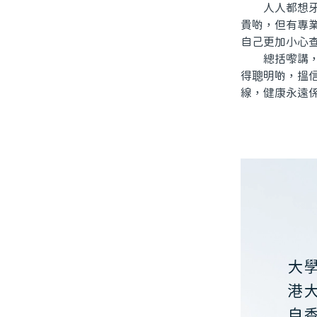
人人都想牙齒
貴啲，但有專
自己更加小心
總括嚟講，北
得聰明啲，搵
線，健康永遠
大
港
自