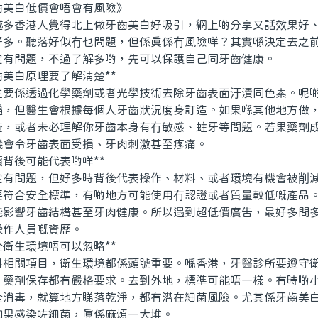
白低價會唔會有風險》
香港人覺得北上做牙齒美白好吸引，網上啲分享又話效果好、
好多。聽落好似冇乜問題，但係真係冇風險咩？其實喺決定去之
定有問題，不過了解多啲，先可以保護自己同牙齒健康。
美白原理要了解清楚**
係透過化學藥劑或者光學技術去除牙齒表面汙漬同色素。呢啲
遍，但醫生會根據每個人牙齒狀況度身訂造。如果喺其他地方做
查，或者未必理解你牙齒本身有冇敏感、蛀牙等問題。若果藥劑
機會令牙齒表面受損、牙肉刺激甚至疼痛。
背後可能代表啲咩**
問題，但好多時背後代表操作、材料、或者環境有機會被削減
要符合安全標準，有啲地方可能使用冇認證或者質量較低嘅產品
能影響牙齒結構甚至牙肉健康。所以遇到超低價廣告，最好多問
操作人員嘅資歷。
衛生環境唔可以忽略**
關項目，衛生環境都係頭號重要。喺香港，牙醫診所要遵守衛
、藥劑保存都有嚴格要求。去到外地，標準可能唔一樣。有時啲
全消毒，就算地方睇落乾淨，都有潛在細菌風險。尤其係牙齒美
如果感染咗細菌，真係麻煩一大堆。