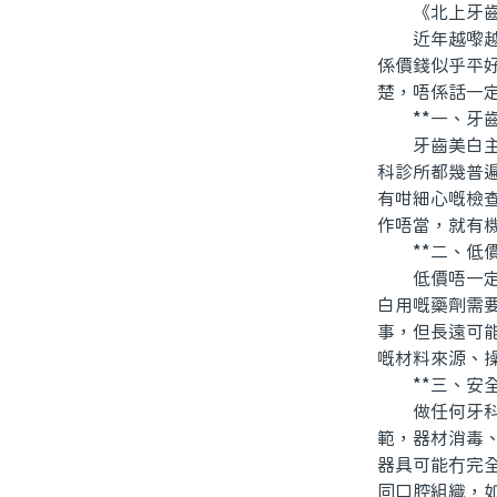
《北上牙齒美
近年越嚟越多
係價錢似乎平
楚，唔係話一
**一、牙齒
牙齒美白主要
科診所都幾普
有咁細心嘅檢
作唔當，就有
**二、低價
低價唔一定有
白用嘅藥劑需
事，但長遠可
嘅材料來源、
**三、安全
做任何牙科相
範，器材消毒
器具可能冇完
同口腔組織，