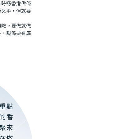
時喺香港做係
便又平，但就要
險。要做就做
住，靚係要有底
重點
的香
聚來
在做